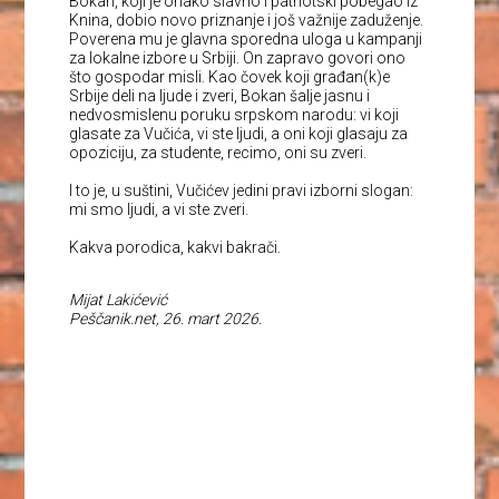
Bokan, koji je onako slavno i patriotski pobegao iz
Knina, dobio novo priznanje i još važnije zaduženje.
Poverena mu je glavna sporedna uloga u kampanji
za lokalne izbore u Srbiji. On zapravo govori ono
što gospodar misli. Kao čovek koji građan(k)e
Srbije deli na ljude i zveri, Bokan šalje jasnu i
nedvosmislenu poruku srpskom narodu: vi koji
glasate za Vučića, vi ste ljudi, a oni koji glasaju za
opoziciju, za studente, recimo, oni su zveri.
I to je, u suštini, Vučićev jedini pravi izborni slogan:
mi smo ljudi, a vi ste zveri.
Kakva porodica, kakvi bakrači.
Mijat Lakićević
Peščanik.net, 26. mart 2026.