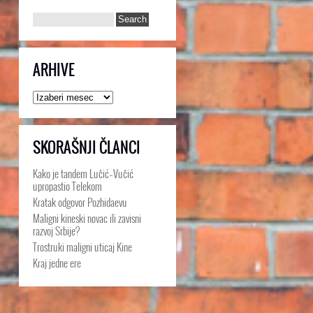
ARHIVE
Arhive
SKORAŠNJI ČLANCI
Kako je tandem Lučić–Vučić
upropastio Telekom
Kratak odgovor Pozhidaevu
Maligni kineski novac ili zavisni
razvoj Srbije?
Trostruki maligni uticaj Kine
Kraj jedne ere