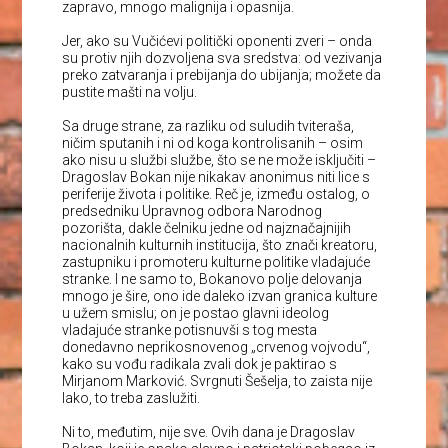
zapravo, mnogo malignija i opasnija.
Jer, ako su Vučićevi politički oponenti zveri – onda
su protiv njih dozvoljena sva sredstva: od vezivanja
preko zatvaranja i prebijanja do ubijanja; možete da
pustite mašti na volju.
Sa druge strane, za razliku od suludih tviteraša,
ničim sputanih i ni od koga kontrolisanih – osim
ako nisu u službi službe, što se ne može isključiti –
Dragoslav Bokan nije nikakav anonimus niti lice s
periferije života i politike. Reč je, između ostalog, o
predsedniku Upravnog odbora Narodnog
pozorišta, dakle čelniku jedne od najznačajnijih
nacionalnih kulturnih institucija, što znači kreatoru,
zastupniku i promoteru kulturne politike vladajuće
stranke. I ne samo to, Bokanovo polje delovanja
mnogo je šire, ono ide daleko izvan granica kulture
u užem smislu; on je postao glavni ideolog
vladajuće stranke potisnuvši s tog mesta
donedavno neprikosnovenog „crvenog vojvodu“,
kako su vođu radikala zvali dok je paktirao s
Mirjanom Marković. Svrgnuti Šešelja, to zaista nije
lako, to treba zaslužiti.
Ni to, međutim, nije sve. Ovih dana je Dragoslav