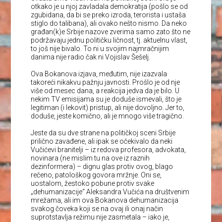
otkako je u njoj zavladala demokratija (pošlo se od
zgubidana, da bi se preko izroda, terorista i ustaša
stiglo do talibana), ali ovako nešto nismo. Da neko
građan(k)e Srbije nazove zverima samo zato što ne
podržavaju jednu političku ličnost, tj. aktuelnu vlast,
to još nije bivalo. To ni u svojim najmračnijim
danima nije radio čak ni Vojislav Šešelj.
Ova Bokanova izjava, međutim, nije izazvala
takoreći nikakvu pažnju javnosti. Prošlo je od nje
više od mesec dana, a reakcija jedva da je bilo. U
nekim TV emisijama su je doduše ismevali, što je
legitiman (i lekovit) pristup, ali nije dovoljno. Jer to,
doduše, jeste komično, ali je mnogo više tragično.
Jeste da su dve strane na političkoj sceni Srbije
prilično zavađene, ali ipak se očekivalo da neki
Vučićevi branitelji – iz redova profesora, advokata,
novinara (ne mislim tu na ove iz raznih
dezinformera) – dignu glas protiv ovog, blago
rečeno, patološkog govora mržnje. Oni se,
uostalom, žestoko pobune protiv svake
„dehumanizacije“ Aleksandra Vučića na društvenim
mrežama, ali im ova Bokanova dehumanizacija
svakog čoveka koji se na ovaj ili onaj način
suprotstavlja režimu nije zasmetala – iako je,