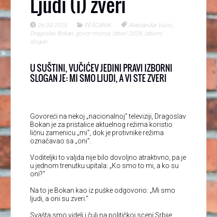
Ljudi (i) zveri
26.03.2026
PEŠČANIK
Aleksandar Vucic
,
Dragoslav Bokan
,
govor mrznje
,
izbori 2026
,
izborni
slogan
U SUŠTINI, VUČIĆEV JEDINI PRAVI IZBORNI
SLOGAN JE: MI SMO LJUDI, A VI STE ZVERI
Govoreći na nekoj „nacionalnoj“ televiziji, Dragoslav
Bokan je za pristalice aktuelnog režima koristio
ličnu zamenicu „mi“, dok je protivnike režima
označavao sa „oni“.
Voditeljki to valjda nije bilo dovoljno atraktivno, pa je
u jednom trenutku upitala: „Ko smo to mi, a ko su
oni?“
Na to je Bokan kao iz puške odgovorio: „Mi smo
ljudi, a oni su zveri.“
Svašta smo videli i čuli na političkoj sceni Srbije