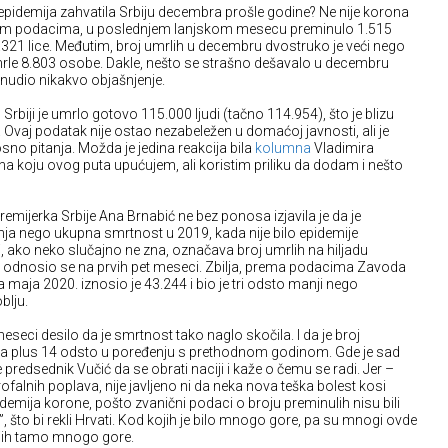
 epidemija zahvatila Srbiju decembra prošle godine? Ne nije korona
čnim podacima, u poslednjem lanjskom mesecu preminulo 1.515
321 lice. Međutim, broj umrlih u decembru dvostruko je veći nego
le 8.803 osobe. Dakle, nešto se strašno dešavalo u decembru
onudio nikakvo objašnjenje.
rbiji je umrlo gotovo 115.000 ljudi (tačno 114.954), što je blizu
 Ovaj podatak nije ostao nezabeležen u domaćoj javnosti, ali je
no pitanja. Možda je jedina reakcija bila
kolumna
Vladimira
 koju ovog puta upućujem, ali koristim priliku da dodam i nešto
remijerka Srbije Ana Brnabić ne bez ponosa izjavila je da je
nja nego ukupna smrtnost u 2019, kada nije bilo epidemije
 ako neko slučajno ne zna, označava broj umrlih na hiljadu
 odnosio se na prvih pet meseci. Zbilja, prema podacima Zavoda
ja maja 2020. iznosio je 43.244 i bio je tri odsto manji nego
blju.
seci desilo da je smrtnost tako naglo skočila. I da je broj
na plus 14 odsto u poređenju s prethodnom godinom. Gde je sad
e predsednik Vučić da se obrati naciji i kaže o čemu se radi. Jer –
trofalnih poplava, nije javljeno ni da neka nova teška bolest kosi
pidemija korone, pošto zvanični podaci o broju preminulih nisu bili
, što bi rekli Hrvati. Kod kojih je bilo mnogo gore, pa su mnogi ovde
njih tamo mnogo gore.