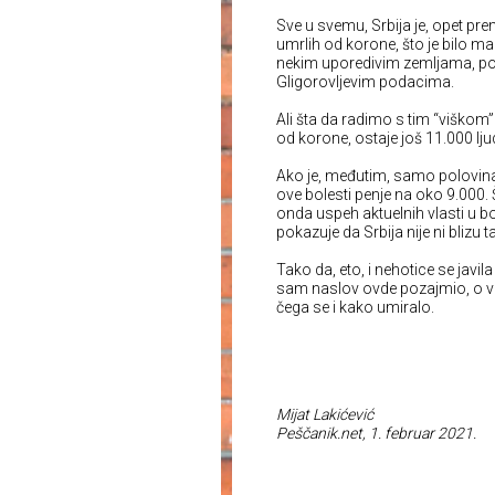
Sve u svemu, Srbija je, opet p
umrlih od korone, što je bilo ma
nekim uporedivim zemljama, pop
Gligorovljevim podacima.
Ali šta da radimo s tim “viško
od korone, ostaje još 11.000 lj
Ako je, međutim, samo polovina
ove bolesti penje na oko 9.000. 
onda uspeh aktuelnih vlasti u bo
pokazuje da Srbija nije ni blizu
Tako da, eto, i nehotice se javila
sam naslov ovde pozajmio, o vr
čega se i kako umiralo.
Mijat Lakićević
Peščanik.net, 1. februar 2021.