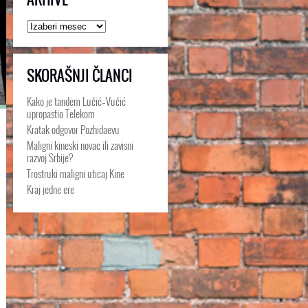
Arhive
SKORAŠNJI ČLANCI
Kako je tandem Lučić–Vučić
upropastio Telekom
Kratak odgovor Pozhidaevu
Maligni kineski novac ili zavisni
razvoj Srbije?
Trostruki maligni uticaj Kine
Kraj jedne ere