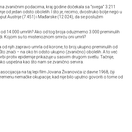
rema zvaničnim podacima, kraj godine dočekala sa “svega” 3.211
nje od jedan odsto obolelih. I što je, recimo, dvostruko bolje nego u
ut Austrije (7.451) i Mađarske (12.024), da se poslužim
m” od 14.000 umrlih? Ako od tog broja oduzmemo 3.000 preminulih
udi. Kojom su to misterioznom smrću oni umrli?
 od njih zapravo umrla od korone, to broj ukupno preminulih od
Što znači – na oko tri odsto ukupno (zvanično) obolelih. A to već
rbi protiv epidemije prikazuje u sasvim drugom svetlu. Tačnije,
 tako uspešna kao što nam se zvanično servira.
 asocijacija na taj lepi film Jovana Živanovića iz davne 1968, čiji
emenu nemačke okupacije, kad nije bilo uputno govoriti o tome od