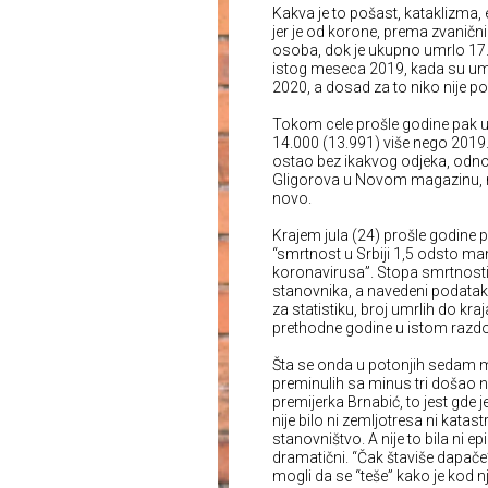
Kakva je to pošast, kataklizma,
jer je od korone, prema zvani
osoba, dok je ukupno umrlo 17.
istog meseca 2019, kada su umr
2020, a dosad za to niko nije p
Tokom cele prošle godine pak u S
14.000 (13.991) više nego 2019.
ostao bez ikakvog odjeka, odnos
Gligorova u Novom magazinu, na
novo.
Krajem jula (24) prošle godine p
“smrtnost u Srbiji 1,5 odsto ma
koronavirusa”. Stopa smrtnosti,
stanovnika, a navedeni podatak
za statistiku, broj umrlih do kra
prethodne godine u istom razdo
Šta se onda u potonjih sedam me
preminulih sa minus tri došao 
premijerka Brnabić, to jest gde j
nije bilo ni zemljotresa ni katas
stanovništvo. A nije to bila ni e
dramatični. “Čak štaviše dapače”
mogli da se “teše” kako je kod 