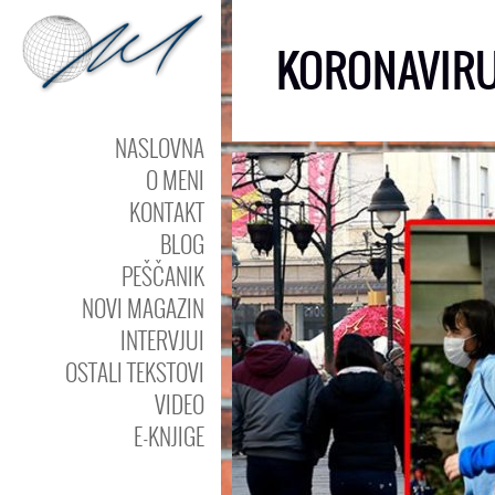
KORONAVIRU
NASLOVNA
O MENI
KONTAKT
BLOG
PEŠČANIK
NOVI MAGAZIN
INTERVJUI
OSTALI TEKSTOVI
VIDEO
E-KNJIGE