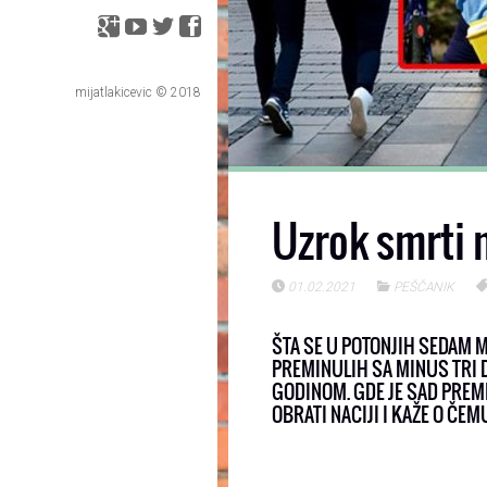
mijatlakicevic © 2018
Uzrok smrti 
01.02.2021
PEŠČANIK
ŠTA SE U POTONJIH SEDAM M
PREMINULIH SA MINUS TRI
GODINOM. GDE JE SAD PREMI
OBRATI NACIJI I KAŽE O ČEM