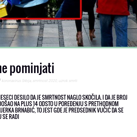
ne pominjati
koronavirus Srbija
,
smrtnost 2020
,
uzrok smrti
ESECI DESILO DA JE SMRTNOST NAGLO SKOČILA. I DA JE BROJ
 DOŠAO NA PLUS 14 ODSTO U POREĐENJU S PRETHODNOM
JERKA BRNABIĆ, TO JEST GDE JE PREDSEDNIK VUČIĆ DA SE
U SE RADI