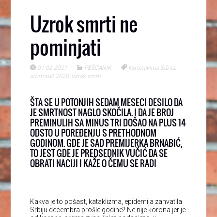
Uzrok smrti ne
pominjati
01.02.2021
PEŠČANIK
koronavirus Srbija
,
smrtnost 2020
,
uzrok smrti
ŠTA SE U POTONJIH SEDAM MESECI DESILO DA
JE SMRTNOST NAGLO SKOČILA. I DA JE BROJ
PREMINULIH SA MINUS TRI DOŠAO NA PLUS 14
ODSTO U POREĐENJU S PRETHODNOM
GODINOM. GDE JE SAD PREMIJERKA BRNABIĆ,
TO JEST GDE JE PREDSEDNIK VUČIĆ DA SE
OBRATI NACIJI I KAŽE O ČEMU SE RADI
Kakva je to pošast, kataklizma, epidemija zahvatila
Srbiju decembra prošle godine? Ne nije korona jer je