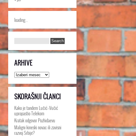
loading...
ARHIVE
Arhive
SKORAŠNJI ČLANCI
Kako je tandem Lučić–Vučić
upropastio Telekom
Kratak odgovor Pozhidaevu
Maligni kineski novac ili zavisni
razvoj Srbije?