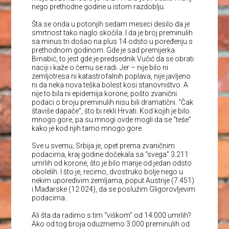
nego prethodne godine u istom razdoblju.
Šta se onda u potonjih sedam meseci desilo da je
smrtnost tako naglo skočila. I da je broj preminulih
sa minus tri došao na plus 14 odsto u poređenju s
prethodnom godinom. Gde je sad premijerka
Brnabić, to jest gde je predsednik Vučić da se obrati
naciji i kaže o čemu se radi. Jer – nije bilo ni
zemljotresa ni katastrofalnih poplava, nije javljeno
ni da neka nova teška bolest kosi stanovništvo. A
nije to bila ni epidemija korone, pošto zvanični
podaci o broju preminulih nisu bili dramatični. “Čak
štaviše dapače”, što bi rekli Hrvati. Kod kojih je bilo
mnogo gore, pa su mnogi ovde mogli da se “teše”
kako je kod njih tamo mnogo gore.
Sve u svemu, Srbija je, opet prema zvaničnim
podacima, kraj godine dočekala sa “svega” 3.211
umrlih od korone, što je bilo manje od jedan odsto
obolelih. I što je, recimo, dvostruko bolje nego u
nekim uporedivim zemljama, poput Austrije (7.451)
i Mađarske (12.024), da se poslužim Gligorovljevim
podacima.
Ali šta da radimo s tim “viškom” od 14.000 umrlih?
Ako od tog broja oduzmemo 3.000 preminulih od