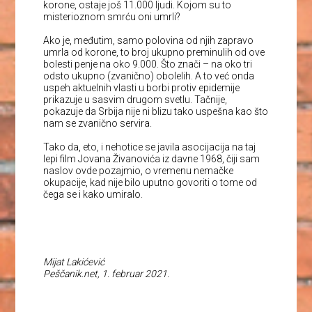
korone, ostaje još 11.000 ljudi. Kojom su to
misterioznom smrću oni umrli?
Ako je, međutim, samo polovina od njih zapravo
umrla od korone, to broj ukupno preminulih od ove
bolesti penje na oko 9.000. Što znači – na oko tri
odsto ukupno (zvanično) obolelih. A to već onda
uspeh aktuelnih vlasti u borbi protiv epidemije
prikazuje u sasvim drugom svetlu. Tačnije,
pokazuje da Srbija nije ni blizu tako uspešna kao što
nam se zvanično servira.
Tako da, eto, i nehotice se javila asocijacija na taj
lepi film Jovana Živanovića iz davne 1968, čiji sam
naslov ovde pozajmio, o vremenu nemačke
okupacije, kad nije bilo uputno govoriti o tome od
čega se i kako umiralo.
Mijat Lakićević
Peščanik.net, 1. februar 2021.