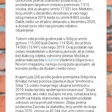
od korone, prema zvaničnim podacima, u
poslednjem lanjskom mesecu preminulo 1.515
osoba, dok je ukupno umrlo 17.321 lice. Međutim,
broj umrlih u decembru dvostruko je veći nego
istog meseca 2019, kada su umrle 8.803 osobe.
Dakle, nešto se strašno dešavalo u decembru 2020,
a dosad za to niko nije ponudio nikakvo
objašnjenje.
Tokom cele prošle godine pak u Srbiji je umrlo
gotovo 115.000 ljudi (tačno 114.954), što je blizu
14.000 (13.991) više nego 2019. Ovaj podatak nije
ostao nezabeležen u domaćoj javnosti, ali je ostao
bez ikakvog odjeka, odnosno pitanja. Možda je
jedina reakcija bila
kolumna
Vladimira Gligorova u
Novom magazinu, na koju ovog puta upućujem, ali
koristim priliku da dodam i nešto novo.
Krajem jula (24) prošle godine premijerka Srbije Ana
Brnabić ne bez ponosa izjavila je da je “smrtnost u
Srbiji 1,5 odsto manja nego ukupna smrtnost u
2019, kada nije bilo epidemije koronavirusa”. Stopa
smrtnosti, ako neko slučajno ne zna, označava broj
umrlih na hiljadu stanovnika, a navedeni podatak
odnosio se na prvih pet meseci. Zbilja, prema
podacima Zavoda za statistiku, broj umrlih do kraja
maja 2020. iznosio je 43.244 i bio je tri odsto manji