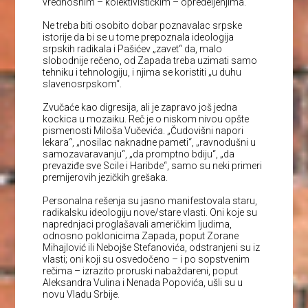
vrednosnim – kolektivističkim – opredeljenjima.
Ne treba biti osobito dobar poznavalac srpske
istorije da bi se u tome prepoznala ideologija
srpskih radikala i Pašićev „zavet“ da, malo
slobodnije rečeno, od Zapada treba uzimati samo
tehniku i tehnologiju, i njima se koristiti „u duhu
slavenosrpskom“.
Zvučaće kao digresija, ali je zapravo još jedna
kockica u mozaiku. Reč je o niskom nivou opšte
pismenosti Miloša Vučevića. „Čudovišni napori
lekara“, „nosilac naknadne pameti“, „ravnodušni u
samozavaravanju“, „da promptno bdiju“, „da
prevaziđe sve Scile i Haribde“, samo su neki primeri
premijerovih jezičkih grešaka.
Personalna rešenja su jasno manifestovala staru,
radikalsku ideologiju nove/stare vlasti. Oni koje su
naprednjaci proglašavali američkim ljudima,
odnosno poklonicima Zapada, poput Zorane
Mihajlović ili Nebojše Stefanovića, odstranjeni su iz
vlasti; oni koji su osvedočeno – i po sopstvenim
rečima – izrazito proruski nabaždareni, poput
Aleksandra Vulina i Nenada Popovića, ušli su u
novu Vladu Srbije.