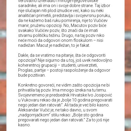
verovatno iznenadio i mnoge njegove bliske
saradnike, ali ima on i svoje dobre strane. Taj izbor
nije slučajan niti plod iznudice već, kako su neki
analitičari primetili, predstavlja i svojevrsnu poruku,
da ne kažemo baš ruku pomirenja, nije to Vučićev
manir, pruženu opoziciji. No, Macutov poziv biće
svakako Vučićev poziv, što znači da će imati
stvarnu političku težinu. Drugo, na taj poziv niko
neće moći da odgovori onom floskulom – nisi
nadležan. Macut je nadležan, to je fakat.
Dakle, da se vratimo na pitanje, šta će odgovoriti
opozicija? Nije sigurno da u toj, još uvek nedovoljno
koherentnoj grupaciji – studenti, univerziteti,
Proglas, partije – postoji raspoloženje da odgovor
bude pozitivan.
Konkretno govoreći, ne vidim zašto opozicija ne bi
prihvatila taj poziv. Ima mnogo izreka na tu temu.
Svojevremeno je predsednik Hrvatske Ivo Josipović
u Vukovaru rekao da je „bolje 10 godina pregovarati
nego jedan dan ratovati“. Ali tada je već bilo kasno.
Aleksandar Vučić je, ne tako davno, u svom
„nadgornjačkom“ stilu rekao: „Bolje sto godina
pregovarati nego jedan dan ratovati.“ Za to još nije
kasno.