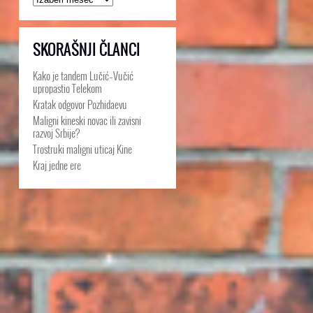
SKORAŠNJI ČLANCI
Kako je tandem Lučić–Vučić
upropastio Telekom
Kratak odgovor Pozhidaevu
Maligni kineski novac ili zavisni
razvoj Srbije?
Trostruki maligni uticaj Kine
Kraj jedne ere