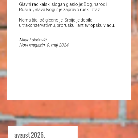
Glavni radikalski slogan glasio je: Bog, narod i
Rusija. „Slava Bogu“ je zapravo ruski izraz.
Nema šta, očigledno je: Srbija je dobila
ultrakonzervativnu, prorusku i antievropsku vladu.
Mijat Lakićević
Novi magazin, 9. maj 2024.
avgust 2026.