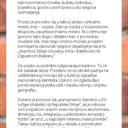
nije ni pomenuo čoveka, ljudsku individuu,
pojedinca, govori u kom pravcu idu njegova
razmišljanja.
Prosto je prirodno da u takvoj državi centralno
mesto ima – vojska. Zato je vojska u Vučevićevom
ekspozeu zauzela primarno mesto. Ni o čemu nije
govorio tako dugo i detaljno kao o povećanju
oružane sile. Više nego cinično moralo je našim
komšijama zazvučati njegovo objašnjenje da je to
„doprinos Srbije očuvanju mira i stabilnosti na
Zapadnom Balkanu“.
Za vojsku su potrebni odgovarajući kadrovi. To će
biti zadatak škole. Posebno će se obratiti pažnja na
udžbenike koji moraju biti u funkciji izgradnje
nacionalnog identiteta. Uskoro će izgleda đaci
pored srpskog jezika učiti i srpsku istoriju i srpsku
geografiju.
Vučević je ponovio da „punopravno članstvo u EU
ostaje strateški cilj Republike Srbije“, ali je odnose
sa Evropskom unijom sveo na njihovu ekonomsku
dimenziju, na „integraciju u jedinstveno evropsko
tržište“ jer je to „u najboljem interesu naše privrede“.
Takav odnos potpuno je u skladu s pomenutim