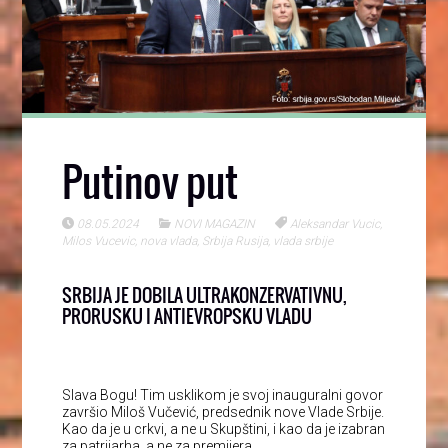
Putinov put
08.05.2024
NOVI MAGAZIN
Aleksandar Vucic
,
Milos Vucevic
,
nova vlada
,
Srbija Rusija
,
vlada srbije
SRBIJA JE DOBILA ULTRAKONZERVATIVNU,
PRORUSKU I ANTIEVROPSKU VLADU
Slava Bogu! Tim usklikom je svoj inauguralni govor
završio Miloš Vučević, predsednik nove Vlade Srbije.
Kao da je u crkvi, a ne u Skupštini, i kao da je izabran
za patrijarha, a ne za premijera.