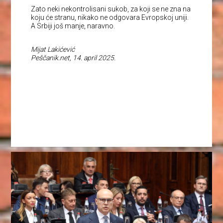
Zato neki nekontrolisani sukob, za koji se ne zna na
koju će stranu, nikako ne odgovara Evropskoj uniji.
A Srbiji još manje, naravno.
Mijat Lakićević
Peščanik.net, 14. april 2025.