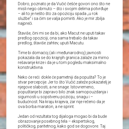
Dobro, poznato je da Vučić češće govori ono što ne
misli nego obrnuto – što i svojim delima potvrđuje
– ali to je nešto što za opoziciju spada „u rok
službe“ i sa čim se valja pomiriti. Ako je mir zbilja
najpreči.
Štaviše, čini mi se da bi, ako Macut ne uputi takav
predlog opoziciji, ona sama trebalo da takav
predlog, štaviše zahtev, uputi Macutu.
Time bi domaćoj (ali i međunarodnoj) javnosti
pokazala da se do krajnjih granica zalaže za mirno
rešavanje krize i da je u tom pogledu maksimalno
konstruktivna.
Neko će reći: dokle će pametniji da popušta? To je
stvar percepcije. Jer to što Vučić zateže pokazatelj je
njegove slabosti, a ne snage. Istovremeno,
popuštanje bi zapravo bilo znak samopouzdanja i
sigurnosti u sopstvenu poziciju, snagu i –
budućnost. Na kraju krajeva, zar nije rečeno da je
ova borba maraton, a ne sprint.
Jedan od rezultata tog dijaloga mogao bi da bude
obrazovanje posebnog tela – ekspertskog,
političkog, paritetnog, kako god se dogovore. Taj