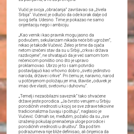
Vučić je svoja „obraćanja“ završavao sa „živela
Srbija“. Vučević je odlučio da ode korak dalje od
svog šefa. Udesno. Time je pokazao ne samo
orijentaciju nego i ambiciju.
„Kao vernik i kao pravnik mogu jasno da
podvučem, sekularizam nikada neće biti ugrožen“,
rekao je takođe Vučević. Želeo je time da ojača
netom izrečeni stav da su u Srbiji „crkva i država
razdvojene“, ne shvatajući da je već samom tom
rečenicom poništio ono što je upravo
proklamovao. Ubrzo je to i sam potvrdio
postavljajući kao vrhovno dobro „sveto jedinstvo
naroda, države i crkve“. Pri čemu je, naravno, narod
u potčinjenom položaju jer ima, štaviše „oduvek je
imao dve vlasti, svetovnu i duhovnu“.
„Temelj i nezaobilazni saveznik“ tako shvaćene
države jeste porodica. „Ja čvrsto verujem u Srbiju
porodičnih vrednosti u kojoj se sve zdrave tekovine
tradicionalizma čuvaju i poštuju“, naglasio je
Vučević. Odmah se, međutim, požalio da su „sve
izraženiji pokušaji preinačenja uloge porodice i
porodičnih vrednosti u društvu“. Šta pod tim
podrazumeva nije bliže definisao, ali činjenica da