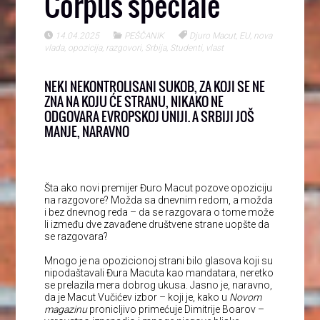
Corpus speciale
14.04.2025
PEŠČANIK
Djuro Macut
,
EU
,
nova
vlada
,
opozicija
,
razgovori
,
Srbija
,
Studenti
,
vlast
NEKI NEKONTROLISANI SUKOB, ZA KOJI SE NE
ZNA NA KOJU ĆE STRANU, NIKAKO NE
ODGOVARA EVROPSKOJ UNIJI. A SRBIJI JOŠ
MANJE, NARAVNO
Šta ako novi premijer Đuro Macut pozove opoziciju
na razgovore? Možda sa dnevnim redom, a možda
i bez dnevnog reda – da se razgovara o tome može
li između dve zavađene društvene strane uopšte da
se razgovara?
Mnogo je na opozicionoj strani bilo glasova koji su
nipodaštavali Đura Macuta kao mandatara, neretko
se prelazila mera dobrog ukusa. Jasno je, naravno,
da je Macut Vučićev izbor – koji je, kako u
Novom
magazinu
pronicljivo primećuje Dimitrije Boarov –