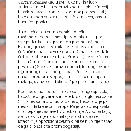
Corpus Speciale
kao glavni, ako ne i isključivi
zadatak imao bi da popravi izborne uslove (mediji,
birački spiskovi, kontrola izbornog procesa itsl.)
tako da izbori na kraju, tj. za 3-6-9 meseci, zaista
budu fer i pošteni.
Tako nešto bi sigurno dobilo podršku
međunarodne zajednice, tj. Evropske unije, pre
svega. Jer, kad razgovarate s posmatračima iz
Evrope, njihovo prvo pitanje je donedavno bilo da li
će Vučić napasti sever Kosova. Danas je to – da li
će Dodik otcepiti Republiku Srpsku. (Treće je šta će
biti sa Crnom Gorom mada je ono daleko ispod
prva dva.) Što sve, naravno, ne bi bilo moguće bez
ogromnog (i malignog) uticaja Rusije na ovom
našem prostoru. Koji se, iz meni lično sumnjivih
razloga, u „javnom diskursu“ potpuno zanemaruje.
Kada se danas poručuje: Evropa je dugo spavala,
to baš ne odgovara istini. Pre bi se moglo reći da se
Srbija tek sada probudila. Jer evo, trebalo joj je pet
meseci da krene put Evrope. Pa je tako prespavala i
ono cepanje zastave Evropske unije. A osoba kojoj
se to desilo nije nepoznata javnosti i, štaviše,
istaknuti je opozicioni delatnik. Ali se niko nije našao
da ga bilo šta pita o tom događaju.