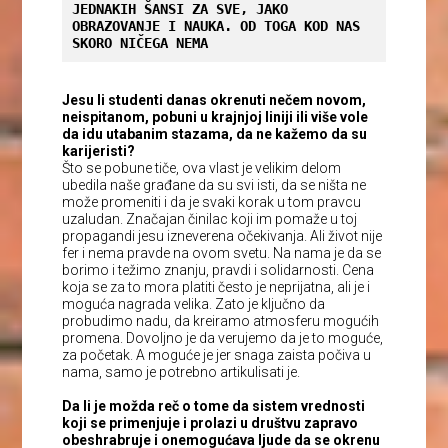
JEDNAKIH ŠANSI ZA SVE, JAKO 
OBRAZOVANJE I NAUKA. OD TOGA KOD NAS 
SKORO NIČEGA NEMA
Jesu li studenti danas okrenuti nečem novom,
neispitanom, pobuni u krajnjoj liniji ili više vole
da idu utabanim stazama, da ne kažemo da su
karijeristi?
Što se pobune tiče, ova vlast je velikim delom
ubedila naše građane da su svi isti, da se ništa ne
može promeniti i da je svaki korak u tom pravcu
uzaludan. Značajan činilac koji im pomaže u toj
propagandi jesu izneverena očekivanja. Ali život nije
fer i nema pravde na ovom svetu. Na nama je da se
borimo i težimo znanju, pravdi i solidarnosti. Cena
koja se za to mora platiti često je neprijatna, ali je i
moguća nagrada velika. Zato je ključno da
probudimo nadu, da kreiramo atmosferu mogućih
promena. Dovoljno je da verujemo da je to moguće,
za početak. A moguće je jer snaga zaista počiva u
nama, samo je potrebno artikulisati je.
Da li je možda reč o tome da sistem vrednosti
koji se primenjuje i prolazi u društvu zapravo
obeshrabruje i onemogućava ljude da se okrenu