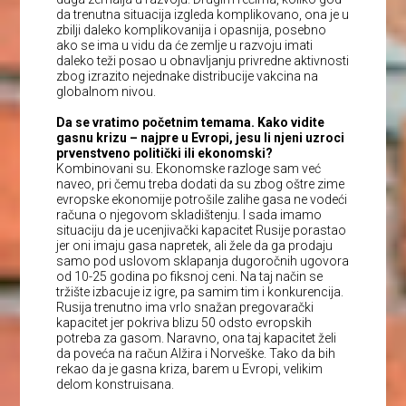
da trenutna situacija izgleda komplikovano, ona je u
zbilji daleko komplikovanija i opasnija, posebno
ako se ima u vidu da će zemlje u razvoju imati
daleko teži posao u obnavljanju privredne aktivnosti
zbog izrazito nejednake distribucije vakcina na
globalnom nivou.
Da se vratimo početnim temama. Kako vidite
gasnu krizu – najpre u Evropi, jesu li njeni uzroci
prvenstveno politički ili ekonomski?
Kombinovani su. Ekonomske razloge sam već
naveo, pri čemu treba dodati da su zbog oštre zime
evropske ekonomije potrošile zalihe gasa ne vodeći
računa o njegovom skladištenju. I sada imamo
situaciju da je ucenjivački kapacitet Rusije porastao
jer oni imaju gasa napretek, ali žele da ga prodaju
samo pod uslovom sklapanja dugoročnih ugovora
od 10-25 godina po fiksnoj ceni. Na taj način se
tržište izbacuje iz igre, pa samim tim i konkurencija.
Rusija trenutno ima vrlo snažan pregovarački
kapacitet jer pokriva blizu 50 odsto evropskih
potreba za gasom. Naravno, ona taj kapacitet želi
da poveća na račun Alžira i Norveške. Tako da bih
rekao da je gasna kriza, barem u Evropi, velikim
delom konstruisana.