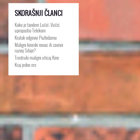
SKORAŠNJI ČLANCI
Kako je tandem Lučić–Vučić
upropastio Telekom
Kratak odgovor Pozhidaevu
Maligni kineski novac ili zavisni
razvoj Srbije?
Trostruki maligni uticaj Kine
Kraj jedne ere