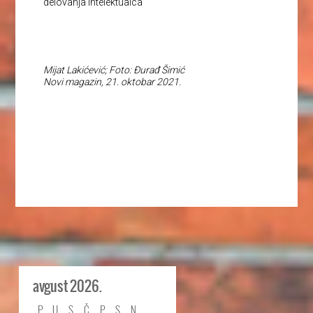
delovanja intelektualca
Mijat Lakićević; Foto: Đurađ Šimić
Novi magazin, 21. oktobar 2021.
avgust 2026.
P
U
S
Č
P
S
N