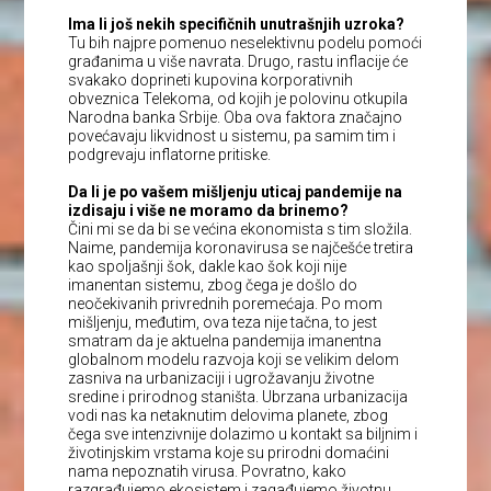
Ima li još nekih specifičnih unutrašnjih uzroka?
Tu bih najpre pomenuo neselektivnu podelu pomoći
građanima u više navrata. Drugo, rastu inflacije će
svakako doprineti kupovina korporativnih
obveznica Telekoma, od kojih je polovinu otkupila
Narodna banka Srbije. Oba ova faktora značajno
povećavaju likvidnost u sistemu, pa samim tim i
podgrevaju inflatorne pritiske.
Da li je po vašem mišljenju uticaj pandemije na
izdisaju i više ne moramo da brinemo?
Čini mi se da bi se većina ekonomista s tim složila.
Naime, pandemija koronavirusa se najčešće tretira
kao spoljašnji šok, dakle kao šok koji nije
imanentan sistemu, zbog čega je došlo do
neočekivanih privrednih poremećaja. Po mom
mišljenju, međutim, ova teza nije tačna, to jest
smatram da je aktuelna pandemija imanentna
globalnom modelu razvoja koji se velikim delom
zasniva na urbanizaciji i ugrožavanju životne
sredine i prirodnog staništa. Ubrzana urbanizacija
vodi nas ka netaknutim delovima planete, zbog
čega sve intenzivnije dolazimo u kontakt sa biljnim i
životinjskim vrstama koje su prirodni domaćini
nama nepoznatih virusa. Povratno, kako
razgrađujemo ekosistem i zagađujemo životnu