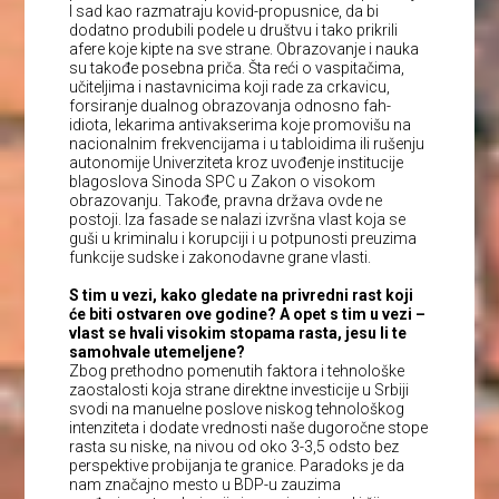
I sad kao razmatraju kovid-propusnice, da bi
dodatno produbili podele u društvu i tako prikrili
afere koje kipte na sve strane. Obrazovanje i nauka
su takođe posebna priča. Šta reći o vaspitačima,
učiteljima i nastavnicima koji rade za crkavicu,
forsiranje dualnog obrazovanja odnosno fah-
idiota, lekarima antivakserima koje promovišu na
nacionalnim frekvencijama i u tabloidima ili rušenju
autonomije Univerziteta kroz uvođenje institucije
blagoslova Sinoda SPC u Zakon o visokom
obrazovanju. Takođe, pravna država ovde ne
postoji. Iza fasade se nalazi izvršna vlast koja se
guši u kriminalu i korupciji i u potpunosti preuzima
funkcije sudske i zakonodavne grane vlasti.
S tim u vezi, kako gledate na privredni rast koji
će biti ostvaren ove godine? A opet s tim u vezi –
vlast se hvali visokim stopama rasta, jesu li te
samohvale utemeljene?
Zbog prethodno pomenutih faktora i tehnološke
zaostalosti koja strane direktne investicije u Srbiji
svodi na manuelne poslove niskog tehnološkog
intenziteta i dodate vrednosti naše dugoročne stope
rasta su niske, na nivou od oko 3-3,5 odsto bez
perspektive probijanja te granice. Paradoks je da
nam značajno mesto u BDP-u zauzima