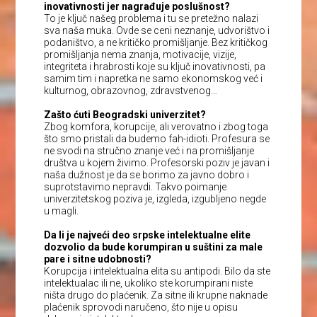
inovativnosti jer nagrađuje poslušnost?
To je ključ našeg problema i tu se pretežno nalazi
sva naša muka. Ovde se ceni neznanje, udvorištvo i
podaništvo, a ne kritičko promišljanje. Bez kritičkog
promišljanja nema znanja, motivacije, vizije,
integriteta i hrabrosti koje su ključ inovativnosti, pa
samim tim i napretka ne samo ekonomskog već i
kulturnog, obrazovnog, zdravstvenog…
Zašto ćuti Beogradski univerzitet?
Zbog komfora, korupcije, ali verovatno i zbog toga
što smo pristali da budemo fah-idioti. Profesura se
ne svodi na stručno znanje već i na promišljanje
društva u kojem živimo. Profesorski poziv je javan i
naša dužnost je da se borimo za javno dobro i
suprotstavimo nepravdi. Takvo poimanje
univerzitetskog poziva je, izgleda, izgubljeno negde
u magli.
Da li je najveći deo srpske intelektualne elite
dozvolio da bude korumpiran u suštini za male
pare i sitne udobnosti?
Korupcija i intelektualna elita su antipodi. Bilo da ste
intelektualac ili ne, ukoliko ste korumpirani niste
ništa drugo do plaćenik. Za sitne ili krupne naknade
plaćenik sprovodi naručeno, što nije u opisu