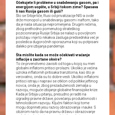
Očekujete li probleme u snabdevanju gasom, pa i
energijom uopšte, u Srbiji tokom zime? Spasava
li nas Rusija gasom ili guši?
Što se Srbije tiče, Rusi od privatizacije NIS-a ovde
drže monopol u snabdevanju gasom i naftom, tako
da je naša situacija nepromenjena. Drugim rečima,
zbog prethodno pomenutog strateškog
pozicioniranja Rusije Srbija se nalazi u povoljnom
položaju i nije to nikakva zasluga predsednika već je
posledica dugoročnih sporazuma koji su potpisani
daleko pre izbijanja pandemije.
Šta mislite kada se može očekivati vraćanje
inflacije u zacrtane okvire?
To će prvenstveno zavisiti od toga u kojoj su meri
globalni inflatorni pritisci prolazni. Ukoliko je većina
uzroka inflatornih pritisaka tranzitorna, kao što je
verovatno, onda su to dobre vesti. Ukoliko inflatorni
pritisci istraju i napravi se otklon od politike jeftinog
novca, onda je, zbog prezaduženosti zemalja u
razvoju, moguće izbijanje globalne finansijske krize.
Kada je Srbija u pitanju, presudno je raditi na
izgradnji pravne države, povećanju produktivnosti i
tehnološkom razvoju. Ključni faktori koji tome
mogu doprineti jesu razvoj obrazovanja i nauke. S
obzirom na to da na pravnu državu i obrazovanje