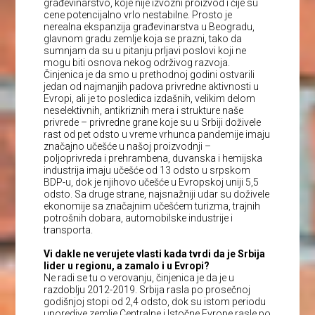
građevinarstvo, koje nije izvozni proizvod i čije su
cene potencijalno vrlo nestabilne. Prosto je
nerealna ekspanzija građevinarstva u Beogradu,
glavnom gradu zemlje koja se prazni, tako da
sumnjam da su u pitanju prljavi poslovi koji ne
mogu biti osnova nekog održivog razvoja.
Činjenica je da smo u prethodnoj godini ostvarili
jedan od najmanjih padova privredne aktivnosti u
Evropi, ali je to posledica izdašnih, velikim delom
neselektivnih, antikriznih mera i strukture naše
privrede – privredne grane koje su u Srbiji doživele
rast od pet odsto u vreme vrhunca pandemije imaju
značajno učešće u našoj proizvodnji –
poljoprivreda i prehrambena, duvanska i hemijska
industrija imaju učešće od 13 odsto u srpskom
BDP-u, dok je njihovo učešće u Evropskoj uniji 5,5
odsto. Sa druge strane, najsnažniji udar su doživele
ekonomije sa značajnim učešćem turizma, trajnih
potrošnih dobara, automobilske industrije i
transporta.
Vi dakle ne verujete vlasti kada tvrdi da je Srbija
lider u regionu, a zamalo i u Evropi?
Ne radi se tu o verovanju, činjenica je da je u
razdoblju 2012-2019. Srbija rasla po prosečnoj
godišnjoj stopi od 2,4 odsto, dok su istom periodu
uporedive zemlje Centralne i Istočne Evrope rasle po