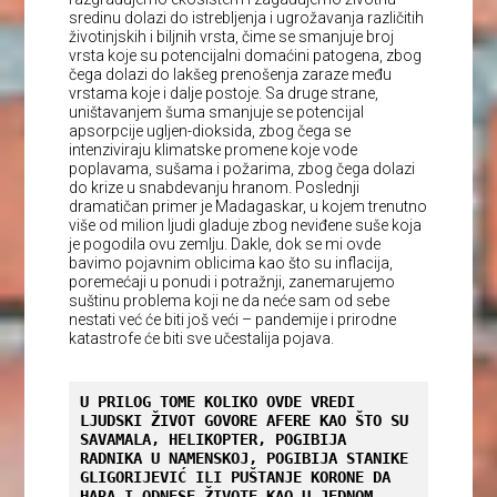
sredinu dolazi do istrebljenja i ugrožavanja različitih
životinjskih i biljnih vrsta, čime se smanjuje broj
vrsta koje su potencijalni domaćini patogena, zbog
čega dolazi do lakšeg prenošenja zaraze među
vrstama koje i dalje postoje. Sa druge strane,
uništavanjem šuma smanjuje se potencijal
apsorpcije ugljen-dioksida, zbog čega se
intenziviraju klimatske promene koje vode
poplavama, sušama i požarima, zbog čega dolazi
do krize u snabdevanju hranom. Poslednji
dramatičan primer je Madagaskar, u kojem trenutno
više od milion ljudi gladuje zbog neviđene suše koja
je pogodila ovu zemlju. Dakle, dok se mi ovde
bavimo pojavnim oblicima kao što su inflacija,
poremećaji u ponudi i potražnji, zanemarujemo
suštinu problema koji ne da neće sam od sebe
nestati već će biti još veći – pandemije i prirodne
katastrofe će biti sve učestalija pojava.
U PRILOG TOME KOLIKO OVDE VREDI 
LJUDSKI ŽIVOT GOVORE AFERE KAO ŠTO SU 
SAVAMALA, HELIKOPTER, POGIBIJA 
RADNIKA U NAMENSKOJ, POGIBIJA STANIKE 
GLIGORIJEVIĆ ILI PUŠTANJE KORONE DA 
HARA I ODNESE ŽIVOTE KAO U JEDNOM 