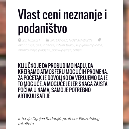
Vlast ceni neznanje i
podaništvo
23.10.2021
INTERVJUI
,
NOVI MAGAZIN
ekonomija
,
gas
,
inflacija
,
intelektualci
,
kupljene diplome
,
obrazovanje
,
plagijati
,
poskupljenja
,
Srbija
KLJUČNO JE DA PROBUDIMO NADU, DA
KREIRAMO ATMOSFERU MOGUĆIH PROMENA.
ZA POČETAK JE DOVOLJNO DA VERUJEMO DA JE
TO MOGUĆE. A MOGUĆE JE JER SNAGA ZAISTA
POČIVA U NAMA, SAMO JE POTREBNO
ARTIKULISATI JE
Intervju Ognjen Radonjić, profesor Filozofskog
fakulteta