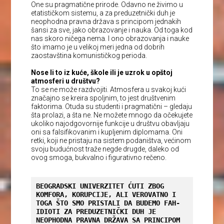
One su pragmatične prirode. Odavno ne živimo u
etatističkom sistemu, a za preduzetnički duh je
neophodna pravna država s principom jednakih
šansi za sve, jako obrazovanje i nauka. Od toga kod
nas skoro ničega nema. I ono obrazovanja i nauke
što imamo je u velikoj meri jedna od dobrih
zaostavština komunističkog perioda.
Nose li to iz kuće, škole ili je uzrok u opštoj
atmosferi u društvu?
To se ne može razdvojiti. Atmosfera u svakoj kući
značajno se kreira spoljnim, to jest društvenim
faktorima. Otuda su studenti i pragmatični – gledaju
šta prolazi, a šta ne. Ne možete mnogo da očekujete
ukoliko najodgovornije funkcije u društvu obavljaju
oni sa falsifikovanim i kupljenim diplomama. Oni
retki, koji ne pristaju na sistem podaništva, većinom
svoju budućnost traže negde drugde, daleko od
ovog smoga, bukvalno i figurativno rečeno.
BEOGRADSKI UNIVERZITET ĆUTI ZBOG 
KOMFORA, KORUPCIJE, ALI VEROVATNO I 
TOGA ŠTO SMO PRISTALI DA BUDEMO FAH-
IDIOTI ZA PREDUZETNIČKI DUH JE 
NEOPHODNA PRAVNA DRŽAVA SA PRINCIPOM 