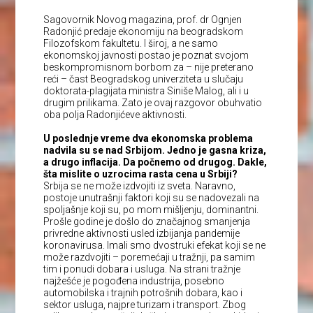
Sagovornik Novog magazina, prof. dr Ognjen
Radonjić predaje ekonomiju na beogradskom
Filozofskom fakultetu. I široj, a ne samo
ekonomskoj javnosti postao je poznat svojom
beskompromisnom borbom za – nije preterano
reći – čast Beogradskog univerziteta u slučaju
doktorata-plagijata ministra Siniše Malog, ali i u
drugim prilikama. Zato je ovaj razgovor obuhvatio
oba polja Radonjićeve aktivnosti.
U poslednje vreme dva ekonomska problema
nadvila su se nad Srbijom. Jedno je gasna kriza,
a drugo inflacija. Da počnemo od drugog. Dakle,
šta mislite o uzrocima rasta cena u Srbiji?
Srbija se ne može izdvojiti iz sveta. Naravno,
postoje unutrašnji faktori koji su se nadovezali na
spoljašnje koji su, po mom mišljenju, dominantni.
Prošle godine je došlo do značajnog smanjenja
privredne aktivnosti usled izbijanja pandemije
koronavirusa. Imali smo dvostruki efekat koji se ne
može razdvojiti – poremećaji u tražnji, pa samim
tim i ponudi dobara i usluga. Na strani tražnje
najžešće je pogođena industrija, posebno
automobilska i trajnih potrošnih dobara, kao i
sektor usluga, najpre turizam i transport. Zbog