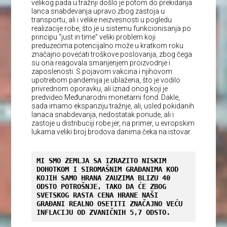
velikog pada u tražnji došlo je potom do prekidanja
lanca snabdevanja upravo zbog zastoja u
transportu, ali i velike neizvesnosti u pogledu
realizacije robe, što je u sistemu funkcionisanja po
principu “just in time” veliki problem koji
preduzećima potencijalno može u kratkom roku
značajno povećati troškove poslovanja, zbog čеga
su ona reagovala smanjenjem proizvodnje i
zaposlenosti. S pojavom vakcina i njihovom
upotrebom pandemija je ublažena, što je vodilo
privrednom oporavku, ali iznad onog koji je
predvideo Međunarodni monetarni fond. Dakle,
sada imamo ekspanziju tražnje, ali, usled pokidanih
lanaca snabdevanja, nedostatak ponude, ali i
zastoje u distribuciji robe jer, na primer, u evropskim
lukama veliki broj brodova danima čeka na istovar.
MI SMO ZEMLJA SA IZRAZITO NISKIM 
DOHOTKOM I SIROMAŠNIM GRAĐANIMA KOD 
KOJIH SAMO HRANA ZAUZIMA BLIZU 40 
ODSTO POTROŠNJE, TAKO DA ĆE ZBOG 
SVETSKOG RASTA CENA HRANE NAŠI 
GRAĐANI REALNO OSETITI ZNAČAJNO VEĆU 
INFLACIJU OD ZVANIČNIH 5,7 ODSTO.