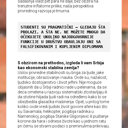
sadašnja vlast pet para ne daje, bez obzira na
trenutne inflatorne prilike, naša perspektiva
privrednog razvoja je tmurna.
STUDENTI SU PRAGMATIČNI – GLEDAJU ŠTA 
PROLAZI, A ŠTA NE. NE MOŽETE MNOGO DA 
OČEKUJETE UKOLIKO NAJODGOVORNIJE 
FUNKCIJE U DRUŠTVU OBAVLJAJU ONI SA 
FALSIFIKOVANIM I KUPLJENIM DIPLOMAMA
S obzirom na prethodno, izgleda li vam Srbija
kao ekonomski stabilna zemlja?
Uslov privredne stabilnosti su briga za ljude, jake
institucije, obrazovanje i nauka. Ovde su, nažalost,
ljudsko dostojanstvo i život jeftini. Nije moguće
objasniti da u Srbiji radnici rade u pelenama, da se
deca ometena u razvoju sistematski zlostavljaju ili
da stotine hiljada ljudi radi na određeno kako bi se
obezbedila glasačka mašinerija. Opet, u prilog tome
koliko ovde vredi ljudski život govore afere kao što
su Savamala, helikopter, pogibija radnika u
Namenskoj, pogibija Stanike Gligorijević ili puštanje
korone da hara i odnese živote kao u jednom ratu
pri čemu se stvarni podaci o preminulima prikrivaju.