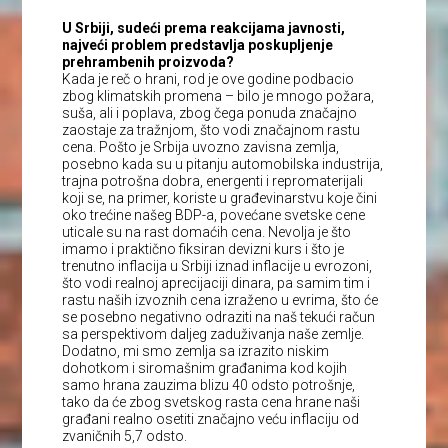
U Srbiji, sudeći prema reakcijama javnosti,
najveći problem predstavlja poskupljenje
prehrambenih proizvoda?
Kada je reč o hrani, rod je ove godine podbacio
zbog klimatskih promena – bilo je mnogo požara,
suša, ali i poplava, zbog čega ponuda značajno
zaostaje za tražnjom, što vodi značajnom rastu
cena. Pošto je Srbija uvozno zavisna zemlja,
posebno kada su u pitanju automobilska industrija,
trajna potrošna dobra, energenti i repromaterijali
koji se, na primer, koriste u građevinarstvu koje čini
oko trećine našeg BDP-a, povećane svetske cene
uticale su na rast domaćih cena. Nevolja je što
imamo i praktično fiksiran devizni kurs i što je
trenutno inflacija u Srbiji iznad inflacije u evrozoni,
što vodi realnoj aprecijaciji dinara, pa samim tim i
rastu naših izvoznih cena izraženo u evrima, što će
se posebno negativno odraziti na naš tekući račun
sa perspektivom daljeg zaduživanja naše zemlje.
Dodatno, mi smo zemlja sa izrazito niskim
dohotkom i siromašnim građanima kod kojih
samo hrana zauzima blizu 40 odsto potrošnje,
tako da će zbog svetskog rasta cena hrane naši
građani realno osetiti značajno veću inflaciju od
zvaničnih 5,7 odsto.