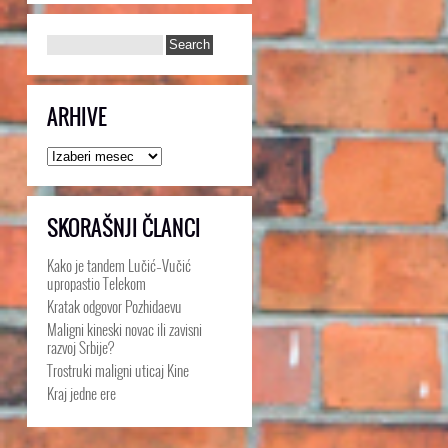
ARHIVE
Arhive
SKORAŠNJI ČLANCI
Kako je tandem Lučić–Vučić
upropastio Telekom
Kratak odgovor Pozhidaevu
Maligni kineski novac ili zavisni
razvoj Srbije?
Trostruki maligni uticaj Kine
Kraj jedne ere