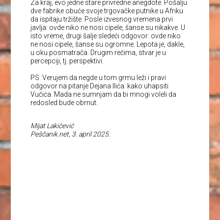
Za kraj, evo jedne stare privredne anegdote. Pošalju
dve fabrike obuće svoje trgovačke putnike u Afriku
da ispitaju tržište. Posle izvesnog vremena prvi
javlja: ovde niko ne nosi cipele, šanse su nikakve. U
isto vreme, drugi šalje sledeći odgovor: ovde niko
ne nosi cipele, šanse su ogromne. Lepota je, dakle,
u oku posmatrača. Drugim rečima, stvar je u
percepciji, tj. perspektivi.
PS: Verujem da negde u tom grmu leži i pravi
odgovor na pitanje Dejana Ilića: kako uhapsiti
Vučića. Mada ne sumnjam da bi mnogi voleli da
redosled bude obrnut.
Mijat Lakićević
Peščanik.net, 3. april 2025.