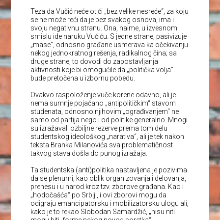
Teza da Vučić neće otići „bez velike nesreće“, za koju
se ne može reći da je bez svakog osnova, ima i
svoju negativnu stranu. Ona, naime, u izvesnom
smislu ide naruku Vučiću. S jedne strane, pasivizuje
„mase“, odnosno građane usmerava ka očekivanju
nekog jednokratnog rešenja, radikalnog čina; sa
druge strane, to dovodi do zapostavljanja
aktivnosti koje bi omogućile da „politička volja“
bude pretočena u izbornu pobedu.
Ovakvo raspoloženje vuče korene odavno, ali je
nema sumnje pojačano „antipolitičkim“ stavom
studenata, odnosno njihovim „ograđivanjem“ ne
samo od partija nego i od politike generalno. Mnogi
su izražavali ozbiljne rezerve prema tom delu
studentskog ideološkog „narativa“, ali je tek nakon
teksta Branka Milanovića sva problematičnost
takvog stava došla do punog izražaja.
Ta studentska (anti)politika nastavljena je pozivima
da se plenumi, kao oblik organizovanja i delovanja,
prenesu i u narod kroz tzv. zborove građana. Kao i
„hodočašća“ po Srbiji, i ovi zborovi mogu da
odigraju emancipatorsku i mobilizatorsku ulogu ali,
kako je to rekao Slobodan Samardžić, „nisu niti