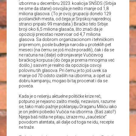
izborima u decembru 2023. koalicija SNSDS (Srbija
ne sme da stane) osvojila je nešto manje od 1,8
miliona glasova. (To je ovoj grupaciji donelo 129
poslaničkih mesta, od čega je Srpskoj naprednoj
stranci pripalo 99 mandata.) Biračko telo Srbije
broji oko 6,5 miliona glasača, što znači da je
opoziciji preostao rezervoar od 4,7 miliona
glasova. Sa dobrom organizacionom i tehničkom
pripremom, posle buđenja naroda u proteklih pet
meseci (na čemu se još može poraditi), čak i da se
ne računa na (dalje) odronjavanje Vučićevog
biračkog korpusa (do čega je prema mnogima već
došlo,) sasvim je realno da opozicija osvoji
polovinu tih glasova. Pri čemu je to još uvek sa
manje od 70 odsto izašlih na izborima, a opet uz
dobru kampanju, mogao bi taj procenat i da se
poveća.
Kada je o rešenju aktuelne političke krize reč,
potpuno je nejasno zašto mediji, nezavisni, razume
se, tako malo pažnje poklanjaju Draganu Miliću iako
je on jedini pobedio Vučića na izborima. (Baš zato?)
Njega baš ništa ne pitaju, izraze mu „saučešće“
povodom atentata, ali dalje od toga ne idu, recepte
ne traže.