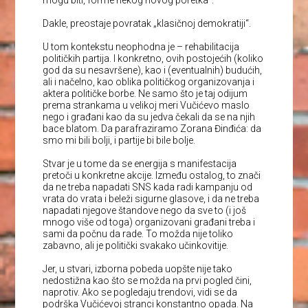
mogu biti, forme nekog novog poretka“.
Dakle, preostaje povratak „klasičnoj demokratiji“.
U tom kontekstu neophodna je – rehabilitacija
političkih partija. I konkretno, ovih postojećih (koliko
god da su nesavršene), kao i (eventualnih) budućih,
ali i načelno, kao oblika političkog organizovanja i
aktera političke borbe. Ne samo što je taj odijum
prema strankama u velikoj meri Vučićevo maslo
nego i građani kao da su jedva čekali da se na njih
bace blatom. Da parafraziramo Zorana Đinđića: da
smo mi bili bolji, i partije bi bile bolje.
Stvar je u tome da se energija s manifestacija
pretoči u konkretne akcije. Između ostalog, to znači
da ne treba napadati SNS kada radi kampanju od
vrata do vrata i beleži sigurne glasove, i da ne treba
napadati njegove štandove nego da sve to (i još
mnogo više od toga) organizovani građani treba i
sami da počnu da rade. To možda nije toliko
zabavno, ali je politički svakako učinkovitije.
Jer, u stvari, izborna pobeda uopšte nije tako
nedostižna kao što se možda na prvi pogled čini,
naprotiv. Ako se pogledaju trendovi, vidi se da
podrška Vučićevoj stranci konstantno opada. Na