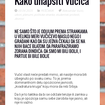
Kako uhapsiti Vučića
03.04.2025
PEŠČANIK
Aleksandar Vucic
,
izbori
,
plenumi
,
politicke stranke
,
studentski protesti
,
zborovi
NE SAMO ŠTO JE ODIJUM PREMA STRANKAMA
U VELIKOJ MERI VUČIĆEVO MASLO NEGO I
GRAĐANI KAO DA SU JEDVA ČEKALI DA SE NA
NJIH BACE BLATOM. DA PARAFRAZIRAMO
ZORANA ĐINĐIĆA: DA SMO MI BILI BOLJI, I
PARTIJE BI BILE BOLJE
Vučić vlast neće predati mirno, ali nasilje mora biti
izbegnuto po svaku cenu. To je, prema
dominantnom delu opozicione javnosti,
„kvadratura kruga“ koju mora da reši Srbija.
Da li je to taktika da bi se održale tenzije ili zamka u
koju je opozicija samu sebe zarobila nije jasno, ali
nije ni važno.