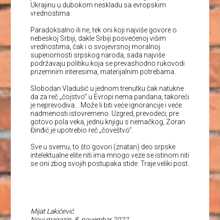
Ukrajinu u dubokom neskladu sa evropskim
vrednostima.
Paradoksalno ili ne, tek oni koji najviše govore o
nebeskoj Srbiji, dakle Srbiji posvećenoj višim
vrednostima, čak i o svojevrsnoj moralnoj
superiornosti srpskog naroda, sada najviše
podržavaju politiku koja se prevashodno rukovodi
prizemnim interesima, materijalnim potrebama.
Slobodan Vladušić u jednom trenutku čak natukne
da za reč „čojstvo“ u Evropi nema pandana, takoreći
je neprevodiva… Može li biti veće ignorancije i veće
nadmenosti istovremeno. Uzgred, prevodeći, pre
gotovo pola veka, jednu knjigu s nemačkog, Zoran
Đinđić je upotrebio reč „čoveštvo“.
Sve u svemu, to što govori (znatan) deo srpske
intelektualne elite niti ima mnogo veze se istinom niti
se oni zbog svojih postupaka stide. Traje veliki post.
Mijat Lakićević
Novi magazin, 8. novembar 2022.