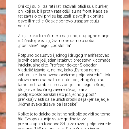
Oni koji su bili za rat i rat izazivali, otišli su u bunker,
oni koji su bili protiv rata otišli su na front. Kada se
rat završio ovi prvi su ispuzali iz svojih skloništa i
osvojili medije. Odakle ponovo „raspamećuju
naciju“.
Zbilja, kako to reče neko na jednoj drugoj, ne manje
ružičastoj televiziji, živimo ne samo u doba
„postistine“ nego i „poststida“.
Potpuno odsustvo i jednog i drugog manifestovao
je ovih dana još jedan istaknuti predstavnik domaće
intelektualne elite. Profesor doktor Slobodan
Vladušić izjavio je, naime, kako „Evropa nama
zabranjuje da subvencionišemo poljoprivredu“, dok
istovremeno sama to obilato radi, zbog čega su
tamo prehrambeni proizvodi jeftiniji nego u Srbiji,
što je sve deo šireg zavereničkog plana
postpetooktobarskih (eto još jednog „post“
prefiksa) vlasti da se uništi srpski seljak jer seljak je
„kičma svake države, pa i srpske“.
Koliko je to daleko od istine najbolje se vidi po tome
što Evropska unija svake godine iz tzv.
pretpristupnih fondova Srbiji za razvoj poljoprivrede
poklanja 150 miliona evra. Da je Srbija u Evropi,