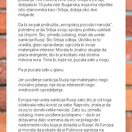
dobijala bi 10 puta više. Bugarska, koja ima otprilike
isto stanovnika kao i Srbija, dobija oko dve
milijarde.
Da bi se pak pridružila „evropskoj porodici naroda“,
potrebno je da Srbija svoju spoljnu politiku uskladi
sa Unijom. Što, između ostalog, znači da uvede
sankcije Rusiji. Što Srbija odbija. Ukoliko bi to
uradila, glasi opravdanje, ugrozila bi svoje
materijalne interese. Morala bi znatno skuplje da
plaća energente, što bi je koštalo više stotina
miliona evra. Time bi, kaže se, pucala sebi u nogu.
Pa je pucala sebi u glavu.
Jer uvođenje sankcija Rusiji nije materijalno nego
moralno pitanje, nije stvar interesnih nego
vrednosnih opredeljenja.
Evropa nije uvela sankcije Rusiji zato što je od toga
očekivala neku korist za sebe. Naprotiv, znala je da
će joj to doneti velike nevolje. Zato su, između
ostalog, mere uvođene postepeno – da bi se
državama dalo vremena da im se prilagode i
nadomeste robu koja je dolazila iz Rusije. Ali Evropa
je morala da pokaže da je Putinova agresija na