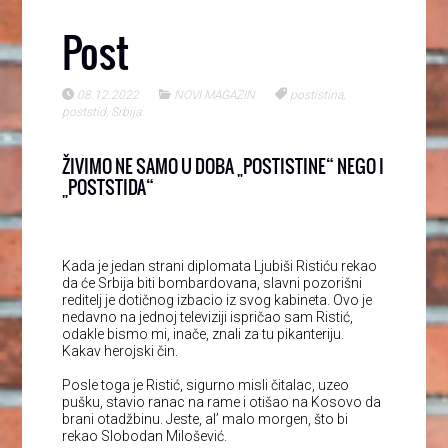
Post
08.12.2022
NOVI MAGAZIN
postistina
,
poststid
,
Srbija
ŽIVIMO NE SAMO U DOBA „POSTISTINE“ NEGO I
„POSTSTIDA“
Kada je jedan strani diplomata Ljubiši Ristiću rekao
da će Srbija biti bombardovana, slavni pozorišni
reditelj je dotičnog izbacio iz svog kabineta. Ovo je
nedavno na jednoj televiziji ispričao sam Ristić,
odakle bismo mi, inače, znali za tu pikanteriju.
Kakav herojski čin.
Posle toga je Ristić, sigurno misli čitalac, uzeo
pušku, stavio ranac na rame i otišao na Kosovo da
brani otadžbinu. Jeste, al’ malo morgen, što bi
rekao Slobodan Milošević.