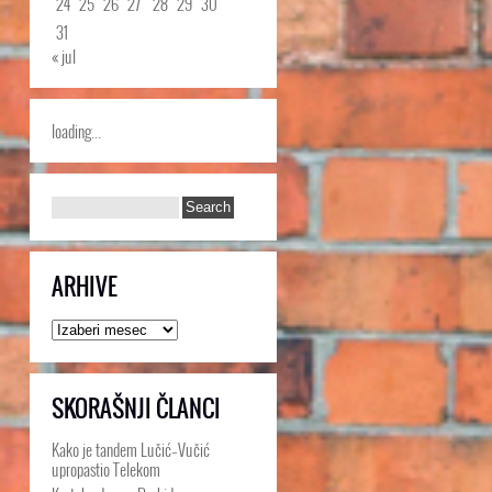
24
25
26
27
28
29
30
31
« jul
loading...
ARHIVE
Arhive
SKORAŠNJI ČLANCI
Kako je tandem Lučić–Vučić
upropastio Telekom