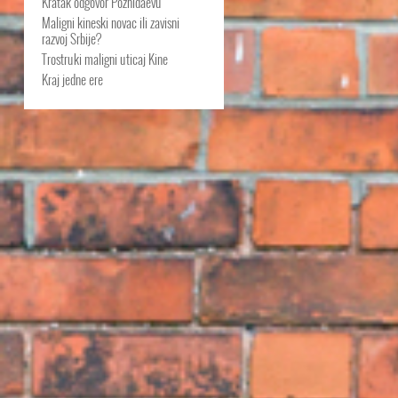
Kratak odgovor Pozhidaevu
Maligni kineski novac ili zavisni
razvoj Srbije?
Trostruki maligni uticaj Kine
Kraj jedne ere