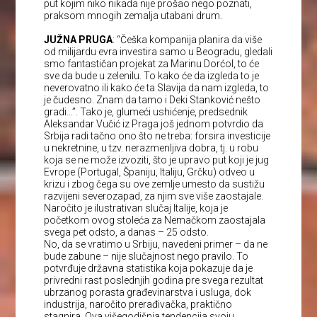
put kojim niko nikada nije prošao nego poznati,
praksom mnogih zemalja utabani drum.
JUŽNA PRUGA
: “Češka kompanija planira da više
od milijardu evra investira samo u Beogradu, gledali
smo fantastičan projekat za Marinu Dorćol, to će
sve da bude u zelenilu. To kako će da izgleda to je
neverovatno ili kako će ta Slavija da nam izgleda, to
je čudesno. Znam da tamo i Deki Stanković nešto
gradi…”. Tako je, glumeći ushićenje, predsednik
Aleksandar Vučić iz Praga još jednom potvrdio da
Srbija radi tačno ono što ne treba: forsira investicije
u nekretnine, u tzv. nerazmenljiva dobra, tj. u robu
koja se ne može izvoziti, što je upravo put koji je jug
Evrope (Portugal, Španiju, Italiju, Grčku) odveo u
krizu i zbog čega su ove zemlje umesto da sustižu
razvijeni severozapad, za njim sve više zaostajale.
Naročito je ilustrativan slučaj Italije, koja je
početkom ovog stoleća za Nemačkom zaostajala
svega pet odsto, a danas – 25 odsto.
No, da se vratimo u Srbiju, navedeni primer – da ne
bude zabune – nije slučajnost nego pravilo. To
potvrđuje državna statistika koja pokazuje da je
privredni rast poslednjih godina pre svega rezultat
ubrzanog porasta građevinarstva i usluga, dok
industrija, naročito prerađivačka, praktično
stagnira. Ova višegodišnja tendencija svoju