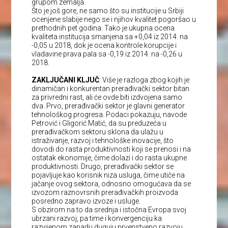
grupom zemalja.
Što je još gore, ne samo što su institucije u Srbiji
ocenjene slabije nego se i njihov kvalitet pogoršao u
prethodnih pet godina. Tako je ukupna ocena
kvaliteta institucija smanjena sa +0,04 iz 2014. na
-0,05 u 2018, dok je ocena kontrole korupcije i
vladavine prava pala sa -0,19 iz 2014. na -0,26 u
2018.
ZAKLJUČANI KLJUČ
: Više je razloga zbog kojih je
dinamičan i konkurentan prerađivački sektor bitan
za privredni rast, ali će ovde biti izdvojena samo
dva. Prvo, prerađivački sektor je glavni generator
tehnološkog progresa. Podaci pokazuju, navode
Petrović i Gligorić Matić, da su preduzeća u
prerađivačkom sektoru sklona da ulažu u
istraživanje, razvoj i tehnološke inovacije, što
dovodi do rasta produktivnosti koji se prenosi i na
ostatak ekonomije, čime dolazi i do rasta ukupne
produktivnosti. Drugo, prerađivački sektor se
pojavljuje kao korisnik niza usluga, čime utiče na
jačanje ovog sektora, odnosno omogućava da se
izvozom raznovrsnih prerađivačkih proizvoda
posredno zapravo izvoze i usluge.
S obzirom na to da srednja i istočna Evropa svoj
ubrzani razvoj, pa time i konvergenciju ka
razvijenom zapadu duguju prvenstveno razvoju