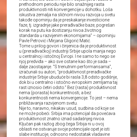
prethodnom periodu nije bilo snažnijeg rasta
produktivnosti niti konvergencije u dohotku. Loša
iskustva zemalja na sličnom nivou razvoja u svetu
takođe opominju da je preskakanje investicione
faze, tj. izgradnje jake prerađivačke baze, pogrešan
korak na putu ka dostizanju nivoa životnog
standarda u razvijenim ekonomijama” – opominju
Pavle Petrović i Mirjana Gligorić Matić.
Tome u prilog govori i činjenica da je produktivnost
u (prerađivačkoj) industriji Srbije upola manja nego
u centralnoj i istočnoj Evropi. I ne samo to nego se
njoj predviđa – ako sve ostane kao što je sada –
dalje zaostajanje. “S trenutnim performansama”,
izračunali su autori, “produktivnost prerađivačke
industrije Srbije ubuduće bi rasla 3,8 odsto godišnje,
dok bi u centralno i istočno evropskim zemljama taj
rast iznosio četiri odsto.” Bez (rasta) produktivnost
nema (porasta) konkurentnosti, a bez
konkurentnosti nema konvergencije. To jest – nema
približavanja razvijenom svetu.
Nije to, naravno, nikakav usud, sudbina od koje se
ne može pobeći. Srbija ima potencijal da povećava
produktivnost znatno iznad sadašnjeg nivoa.
Ključan pak razlog zbog čega Srbija ni u ovoj
oblasti ne ostvaruje svoje potencijale opet je isti:
slabe institucije, odnosno nedostatak vladavine