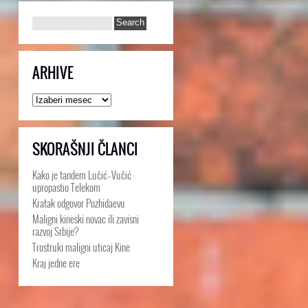
ARHIVE
Arhive
SKORAŠNJI ČLANCI
Kako je tandem Lučić–Vučić
upropastio Telekom
Kratak odgovor Pozhidaevu
Maligni kineski novac ili zavisni
razvoj Srbije?
Trostruki maligni uticaj Kine
Kraj jedne ere