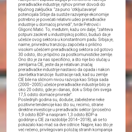
prerađivačke industrije, njihov primer dovodi do
ključnog zaključka: “za puno ‘otključavanje’
potencijala Srbije da sustiže razvijenije ekonomije
potrebno je povećati relativni udeo prerađivačke
industrije u domaćoj privredi”, tvrde Petrović i
Gligorić Matić. To, međutim, kažu oni dalje, “zahteva
potpuni zaokret u industrijskoj politici, budući da je
učešće ovog sektora u konstantnom padu. Srbija je,
naime, privrednu tranziciju započela s prilično
visokim učešćem prerađivačkog sektora od gotovo
30 odsto, što je tipično za postkomunističke zemlje.
Ono što je za nas specifično, a što nije bio slučaj u
zemljama CIE, jeste da je relativan značaj
prerađivačke industrije nastavio da opada i nakon
završetka tranzicije. Ilustracije radi, kad su zemlje
CIE bile na sličnom nivou razvoja kao Srbija sada
(2000–2005) učešće prerađivačke industrije bilo je
oko 20 odsto, gde je i danas, dok u Srbiji čini svega
17,5 odsto domaće privrede”.
Poslednjih godina su, doduše, zabeležene neke
pozitivne tendencije kao što su, recimo, strane
direktne investicije u prerađivački sektor (prosečno
1,9 odsto BDP-a naspram 1,3 odsto BDP-a
godišnje u CIE za razdoblje 2014–2018), ali se to
pokazalo kao mač sa dve oštrice. Najpre, kao što je
već rečeno, privilegovani položaj stranih kompanija