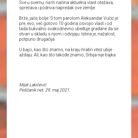
Sve u svemu, na tri načina aktuelna vlast otežava,
sprečava i podriva napredak ove zemlje.
Brže, jače, bolje. S tom parolom Aleksandar Vučić je
pre, evo, već gotovo 10 godina osvojio vlast i od
tada bukvalno svakodnevno ubeđuje građane da se
stvari u skladu s njom i odvijaju. Istina je, nažalost,
potpuno drugačija.
U bajci, kao što znamo, na kraju hrabri vitez ubije
aždaju. Ali, kao što takođe znamo, Srbija nije bajka.
Mijat Lakićević
Peščanik.net, 29. maj 2021.