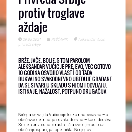
protiv troglave
aždaje
29.05.2021
PEŠČANIK
Aleksandar Vucic
,
privreda srbije
BRŽE, JAČE, BOLJE. S TOM PAROLOM
ALEKSANDAR VUČIĆ JE PRE, EVO, VEĆ GOTOVO
10 GODINA OSVOJIO VLAST I OD TADA
BUKVALNO SVAKODNEVNO UBEĐUJE GRAĐANE
DA SE STVARI U SKLADU S NJOM I ODVIJAJU.
ISTINA JE, NAŽALOST, POTPUNO DRUGAČIJA
Ničega se valjda Vučić nije toliko naobećavao – a
obećavao je mnogo i svakodnevno – kao liderstva
Srbije u privrednom rastu. I šta sve nije radio da
obećanje ispuni, pa opet ništa. Ni njegov