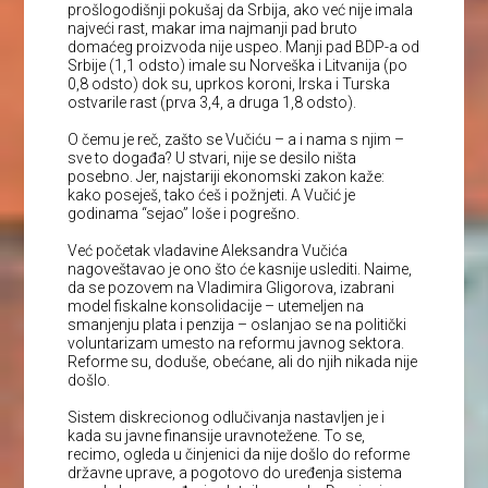
prošlogodišnji pokušaj da Srbija, ako već nije imala
najveći rast, makar ima najmanji pad bruto
domaćeg proizvoda nije uspeo. Manji pad BDP-a od
Srbije (1,1 odsto) imale su Norveška i Litvanija (po
0,8 odsto) dok su, uprkos koroni, Irska i Turska
ostvarile rast (prva 3,4, a druga 1,8 odsto).
O čemu je reč, zašto se Vučiću – a i nama s njim –
sve to događa? U stvari, nije se desilo ništa
posebno. Jer, najstariji ekonomski zakon kaže:
kako poseješ, tako ćeš i požnjeti. A Vučić je
godinama “sejao” loše i pogrešno.
Već početak vladavine Aleksandra Vučića
nagoveštavao je ono što će kasnije uslediti. Naime,
da se pozovem na Vladimira Gligorova, izabrani
model fiskalne konsolidacije – utemeljen na
smanjenju plata i penzija – oslanjao se na politički
voluntarizam umesto na reformu javnog sektora.
Reforme su, doduše, obećane, ali do njih nikada nije
došlo.
Sistem diskrecionog odlučivanja nastavljen je i
kada su javne finansije uravnotežene. To se,
recimo, ogleda u činjenici da nije došlo do reforme
državne uprave, a pogotovo do uređenja sistema