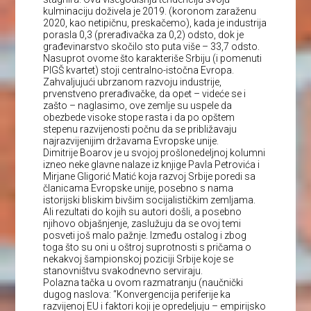
kulminaciju doživela je 2019. (koronom zaraženu
2020, kao netipičnu, preskačemo), kada je industrija
porasla 0,3 (prerađivačka za 0,2) odsto, dok je
građevinarstvo skočilo sto puta više – 33,7 odsto.
Nasuprot ovome što karakteriše Srbiju (i pomenuti
PIGŠ kvartet) stoji centralno-istočna Evropa.
Zahvaljujući ubrzanom razvoju industrije,
prvenstveno prerađivačke, da opet – videće se i
zašto – naglasimo, ove zemlje su uspele da
obezbede visoke stope rasta i da po opštem
stepenu razvijenosti počnu da se približavaju
najrazvijenijim državama Evropske unije.
Dimitrije Boarov je u svojoj prošlonedeljnoj kolumni
izneo neke glavne nalaze iz knjige Pavla Petrovića i
Mirjane Gligorić Matić koja razvoj Srbije poredi sa
članicama Evropske unije, posebno s nama
istorijski bliskim bivšim socijalističkim zemljama.
Ali rezultati do kojih su autori došli, a posebno
njihovo objašnjenje, zaslužuju da se ovoj temi
posveti još malo pažnje. Između ostalog i zbog
toga što su oni u oštroj suprotnosti s pričama o
nekakvoj šampionskoj poziciji Srbije koje se
stanovništvu svakodnevno serviraju.
Polazna tačka u ovom razmatranju (naučnički
dugog naslova: “Konvergencija periferije ka
razvijenoj EU i faktori koji je opredeljuju – empirijsko