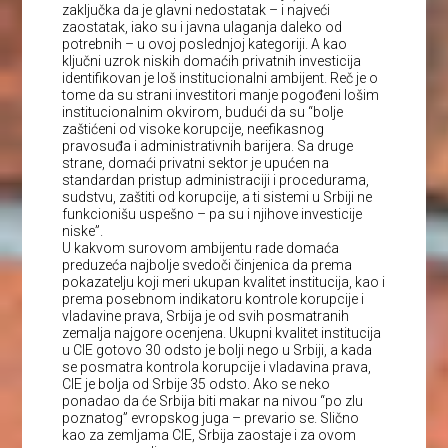
zaključka da je glavni nedostatak – i najveći
zaostatak, iako su i javna ulaganja daleko od
potrebnih – u ovoj poslednjoj kategoriji. A kao
ključni uzrok niskih domaćih privatnih investicija
identifikovan je loš institucionalni ambijent. Reč je o
tome da su strani investitori manje pogođeni lošim
institucionalnim okvirom, budući da su “bolje
zaštićeni od visoke korupcije, neefikasnog
pravosuđa i administrativnih barijera. Sa druge
strane, domaći privatni sektor je upućen na
standardan pristup administraciji i procedurama,
sudstvu, zaštiti od korupcije, a ti sistemi u Srbiji ne
funkcionišu uspešno – pa su i njihove investicije
niske”.
U kakvom surovom ambijentu rade domaća
preduzeća najbolje svedoči činjenica da prema
pokazatelju koji meri ukupan kvalitet institucija, kao i
prema posebnom indikatoru kontrole korupcije i
vladavine prava, Srbija je od svih posmatranih
zemalja najgore ocenjena. Ukupni kvalitet institucija
u CIE gotovo 30 odsto je bolji nego u Srbiji, a kada
se posmatra kontrola korupcije i vladavina prava,
CIE je bolja od Srbije 35 odsto. Ako se neko
ponadao da će Srbija biti makar na nivou “po zlu
poznatog” evropskog juga – prevario se. Slično
kao za zemljama CIE, Srbija zaostaje i za ovom