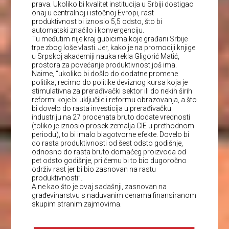
prava. Ukoliko bi kvalitet institucija u Srbiji dostigao
onaj u centralnoj i istočnoj Evropi, rast
produktivnost bi iznosio 5,5 odsto, što bi
automatski značilo i konvergenciju.
Tu međutim nije kraj gubicima koje građani Srbije
trpe zbog loše vlasti. Jer, kako je na promociji knjige
u Srpskoj akademiji nauka rekla Gligorić Matić,
prostora za povećanje produktivnost još ima.
Naime, “ukoliko bi došlo do dodatne promene
politika, recimo do politike deviznog kursa koja je
stimulativna za prerađivački sektor ili do nekih širih
reformi koje bi uključile i reformu obrazovanja, a što
bi dovelo do rasta investicija u prerađivačku
industriju na 27 procenata bruto dodate vrednosti
(toliko je iznosio prosek zemalja CIE u prethodnom
periodu), to bi imalo blagotvorne efekte. Dovelo bi
do rasta produktivnosti od šest odsto godišnje,
odnosno do rasta bruto domaćeg proizvoda od
pet odsto godišnje, pri čemu bi to bio dugoročno
održiv rast jer bi bio zasnovan na rastu
produktivnosti”.
A ne kao što je ovaj sadašnji, zasnovan na
građevinarstvu s naduvanim cenama finansiranom
skupim stranim zajmovima.