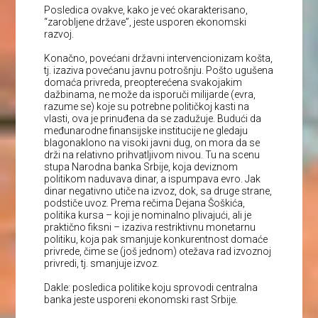
Posledica ovakve, kako je već okarakterisano,
“zarobljene države”, jeste usporen ekonomski
razvoj.
Konačno, povećani državni intervencionizam košta,
tj. izaziva povećanu javnu potrošnju. Pošto ugušena
domaća privreda, preopterećena svakojakim
dažbinama, ne može da isporuči milijarde (evra,
razume se) koje su potrebne političkoj kasti na
vlasti, ova je prinuđena da se zadužuje. Budući da
međunarodne finansijske institucije ne gledaju
blagonaklono na visoki javni dug, on mora da se
drži na relativno prihvatljivom nivou. Tu na scenu
stupa Narodna banka Srbije, koja deviznom
politikom naduvava dinar, a ispumpava evro. Jak
dinar negativno utiče na izvoz, dok, sa druge strane,
podstiče uvoz. Prema rečima Dejana Šoškića,
politika kursa – koji je nominalno plivajući, ali je
praktično fiksni – izaziva restriktivnu monetarnu
politiku, koja pak smanjuje konkurentnost domaće
privrede, čime se (još jednom) otežava rad izvoznoj
privredi, tj. smanjuje izvoz.
Dakle: posledica politike koju sprovodi centralna
banka jeste usporeni ekonomski rast Srbije.