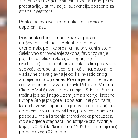
zarada kroz uvođenje platnih razreda. Drugi primer
predstavljaju stimulacije i subvencije, posebno za
strane investitore.
Posledica ovakve ekonomske politike bio je
usporeni rast.
Izostanak reformi imao je pak za posledicu
urušavanje institucija. Voluntarizam je iz
ekonomske politike proširen na privredni sistem.
Selektivno sprovođenje zakona, favorizovanje
pojedinaca bliskih vlasti, a proganjanje (i
reketiranje) autohtonih privrednika, s tim povezana
sve veća korupcija… Jednom rečju, nepostojanje
vladavine prava glavna je odlika investicionog
ambijenta u Srbiji danas. Prema jednom nedavno
objavljenom istraživanju (Pavle Petrović i Mirjana
Gligorić Matić), kvalitet institucija u Srbiji za čitavu
trećinu je slabiji nego u zemljama srednje i istočne
Evrope. Što je još gore, u poslednji pet godina taj
kvalitet sve više opada. To je dovelo do povlačenja
domaćih privatnih investitora, pre svega onih koji
poseduju mala i srednja prerađivačka preduzeća,
što se ogleda stagnaciji industrijske proizvodnje
koja je 2019. (da “koronarnu” 2020. ne pominjemo)
porasla svega 0,3 odsto.