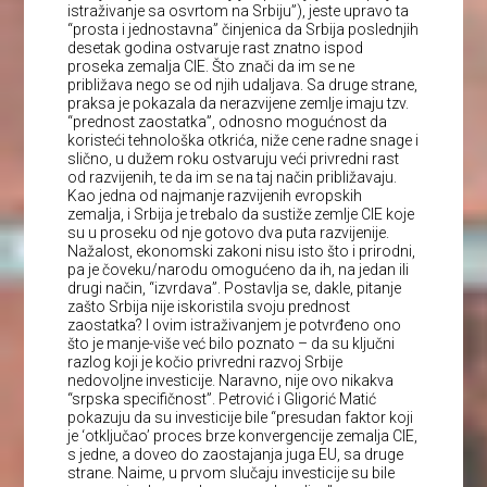
istraživanje sa osvrtom na Srbiju”), jeste upravo ta
“prosta i jednostavna” činjenica da Srbija poslednjih
desetak godina ostvaruje rast znatno ispod
proseka zemalja CIE. Što znači da im se ne
približava nego se od njih udaljava. Sa druge strane,
praksa je pokazala da nerazvijene zemlje imaju tzv.
“prednost zaostatka”, odnosno mogućnost da
koristeći tehnološka otkrića, niže cene radne snage i
slično, u dužem roku ostvaruju veći privredni rast
od razvijenih, te da im se na taj način približavaju.
Kao jedna od najmanje razvijenih evropskih
zemalja, i Srbija je trebalo da sustiže zemlje CIE koje
su u proseku od nje gotovo dva puta razvijenije.
Nažalost, ekonomski zakoni nisu isto što i prirodni,
pa je čoveku/narodu omogućeno da ih, na jedan ili
drugi način, “izvrdava”. Postavlja se, dakle, pitanje
zašto Srbija nije iskoristila svoju prednost
zaostatka? I ovim istraživanjem je potvrđeno ono
što je manje-više već bilo poznato – da su ključni
razlog koji je kočio privredni razvoj Srbije
nedovoljne investicije. Naravno, nije ovo nikakva
“srpska specifičnost”. Petrović i Gligorić Matić
pokazuju da su investicije bile “presudan faktor koji
je ‘otključao’ proces brze konvergencije zemalja CIE,
s jedne, a doveo do zaostajanja juga EU, sa druge
strane. Naime, u prvom slučaju investicije su bile