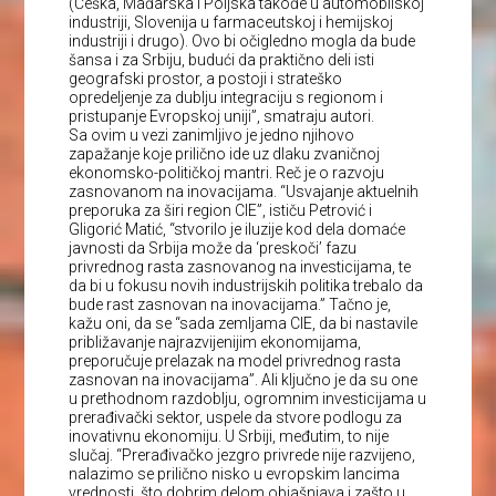
(Češka, Mađarska i Poljska takođe u automobilskoj
industriji, Slovenija u farmaceutskoj i hemijskoj
industriji i drugo). Ovo bi očigledno mogla da bude
šansa i za Srbiju, budući da praktično deli isti
geografski prostor, a postoji i strateško
opredeljenje za dublju integraciju s regionom i
pristupanje Evropskoj uniji”, smatraju autori.
Sa ovim u vezi zanimljivo je jedno njihovo
zapažanje koje prilično ide uz dlaku zvaničnoj
ekonomsko-političkoj mantri. Reč je o razvoju
zasnovanom na inovacijama. “Usvajanje aktuelnih
preporuka za širi region CIE”, ističu Petrović i
Gligorić Matić, “stvorilo je iluzije kod dela domaće
javnosti da Srbija može da ‘preskoči’ fazu
privrednog rasta zasnovanog na investicijama, te
da bi u fokusu novih industrijskih politika trebalo da
bude rast zasnovan na inovacijama.” Tačno je,
kažu oni, da se “sada zemljama CIE, da bi nastavile
približavanje najrazvijenijim ekonomijama,
preporučuje prelazak na model privrednog rasta
zasnovan na inovacijama”. Ali ključno je da su one
u prethodnom razdoblju, ogromnim investicijama u
prerađivački sektor, uspele da stvore podlogu za
inovativnu ekonomiju. U Srbiji, međutim, to nije
slučaj. “Prerađivačko jezgro privrede nije razvijeno,
nalazimo se prilično nisko u evropskim lancima
vrednosti, što dobrim delom objašnjava i zašto u