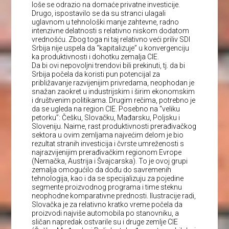
loše se odrazio na domaće privatne investicije.
Drugo, ispostavilo se da su stranci ulagali
uglavnom u tehnološki manje zahtevne, radno
intenzivne delatnosti s relativno niskom dodatom
vrednošću. Zbog toga ni taj relativno veći priliv SDI
Srbija nije uspela da “kapitalizuje” u konvergenciju
ka produktivnosti i dohotku zemalja CIE.
Da bi ovi nepovoljni trendovi bili prekinuti, tj. da bi
Srbija počela da koristi pun potencijal za
približavanje razvijenijim privredama, neophodan je
snažan zaokret u industrijskim i širim ekonomskim
i društvenim politikama. Drugim rečima, potrebno je
da se ugleda na region CIE. Posebno na “veliku
petorku”: Češku, Slovačku, Mađarsku, Poljsku i
Sloveniju. Naime, rast produktivnosti prerađivačkog
sektora u ovim zemljama najvećim delom je bio
rezultat stranih investicija i čvrste umreženosti s
najrazvijenijim prerađivačkim regionom Evrope
(Nemačka, Austrija i Švajcarska). To je ovoj grupi
zemalja omogućilo da dođu do savremenih
tehnologija, kao i da se specijalizuju za pojedine
segmente proizvodnog programa i time steknu
neophodne komparativne prednosti. Ilustracije radi,
Slovačka je za relativno kratko vreme počela da
proizvodi najviše automobila po stanovniku, a
sličan napredak ostvarile su i druge zemlje CIE