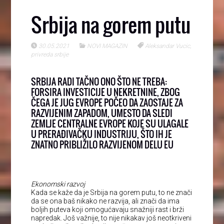
Srbija na gorem putu
30.05.2021
NOVI MAGAZIN
Aleksandar Vucic
,
privreda srbije
SRBIJA RADI TAČNO ONO ŠTO NE TREBA:
FORSIRA INVESTICIJE U NEKRETNINE, ZBOG
ČEGA JE JUG EVROPE POČEO DA ZAOSTAJE ZA
RAZVIJENIM ZAPADOM, UMESTO DA SLEDI
ZEMLJE CENTRALNE EVROPE KOJE SU ULAGALE
U PRERAĐIVAČKU INDUSTRIJU, ŠTO IH JE
ZNATNO PRIBLIŽILO RAZVIJENOM DELU EU
Ekonomski razvoj
Kada se kaže da je Srbija na gorem putu, to ne znači
da se ona baš nikako ne razvija, ali znači da ima
boljih puteva koji omogućavaju snažniji rast i brži
napredak. Još važnije, to nije nikakav još neotkriveni