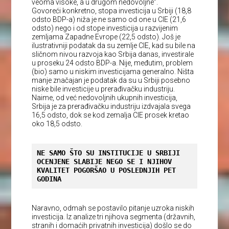
veoma visoke, a u drugom nedovoljne”.
Govoreći konkretno, stopa investicija u Srbiji (18,8
odsto BDP-a) niža je ne samo od one u CIE (21,6
odsto) nego i od stope investicija u razvijenim
zemljama Zapadne Evrope (22,5 odsto). Još je
ilustrativniji podatak da su zemlje CIE, kad su bile na
sličnom nivou razvoja kao Srbija danas, investirale
u proseku 24 odsto BDP-a. Nije, međutim, problem
(bio) samo u niskim investicijama generalno. Ništa
manje značajan je podatak da su u Srbiji posebno
niske bile investicije u prerađivačku industriju.
Naime, od već nedovoljnih ukupnih investicija,
Srbija je za prerađivačku industriju izdvajala svega
16,5 odsto, dok se kod zemalja CIE prosek kretao
oko 18,5 odsto.
NE SAMO ŠTO SU INSTITUCIJE U SRBIJI 
OCENJENE SLABIJE NEGO SE I NJIHOV 
KVALITET POGORŠAO U POSLEDNJIH PET 
GODINA
Naravno, odmah se postavilo pitanje uzroka niskih
investicija. Iz analize tri njihova segmenta (državnih,
stranih i domaćih privatnih investicija) došlo se do