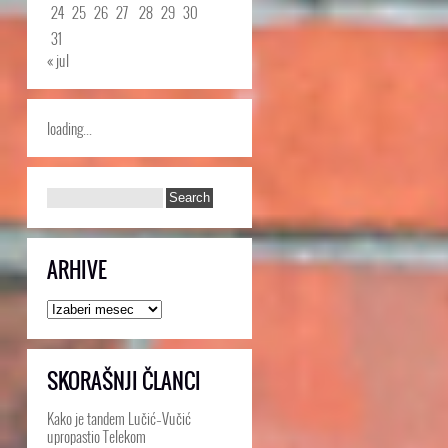
24
25
26
27
28
29
30
31
« jul
loading...
ARHIVE
Arhive
SKORAŠNJI ČLANCI
Kako je tandem Lučić–Vučić
upropastio Telekom