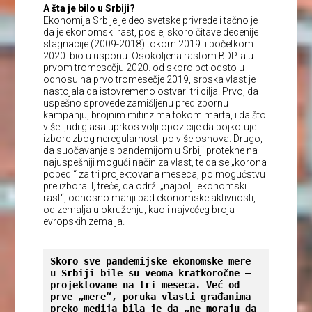
A šta je bilo u Srbiji?
Ekonomija Srbije je deo svetske privrede i tačno je
da je ekonomski rast, posle, skoro čitave decenije
stagnacije (2009-2018) tokom 2019. i početkom
2020. bio u usponu. Osokoljena rastom BDP-a u
prvom tromesečju 2020. od skoro pet odsto u
odnosu na prvo tromesečje 2019, srpska vlast je
nastojala da istovremeno ostvari tri cilja. Prvo, da
uspešno sprovede zamišljenu predizbornu
kampanju, brojnim mitinzima tokom marta, i da što
više ljudi glasa uprkos volji opozicije da bojkotuje
izbore zbog neregularnosti po više osnova. Drugo,
da suočavanje s pandemijom u Srbiji protekne na
najuspešniji mogući način za vlast, te da se „korona
pobedi“ za tri projektovana meseca, po mogućstvu
pre izbora. I, treće, da održi „najbolji ekonomski
rast“, odnosno manji pad ekonomske aktivnosti,
od zemalja u okruženju, kao i najvećeg broja
evropskih zemalja.
Skoro sve pandemijske ekonomske mere 
u Srbiji bile su veoma kratkoročne – 
projektovane na tri meseca. Već od 
prve „mere“, poruka vlasti građanima 
preko medija bila je da „ne moraju da 