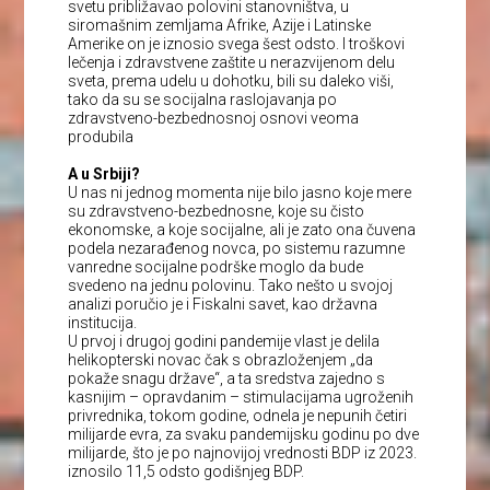
svetu približavao polovini stanovništva, u
siromašnim zemljama Afrike, Azije i Latinske
Amerike on je iznosio svega šest odsto. I troškovi
lečenja i zdravstvene zaštite u nerazvijenom delu
sveta, prema udelu u dohotku, bili su daleko viši,
tako da su se socijalna raslojavanja po
zdravstveno-bezbednosnoj osnovi veoma
produbila
A u Srbiji?
U nas ni jednog momenta nije bilo jasno koje mere
su zdravstveno-bezbednosne, koje su čisto
ekonomske, a koje socijalne, ali je zato ona čuvena
podela nezarađenog novca, po sistemu razumne
vanredne socijalne podrške moglo da bude
svedeno na jednu polovinu. Tako nešto u svojoj
analizi poručio je i Fiskalni savet, kao državna
institucija.
U prvoj i drugoj godini pandemije vlast je delila
helikopterski novac čak s obrazloženjem „da
pokaže snagu države“, a ta sredstva zajedno s
kasnijim – opravdanim – stimulacijama ugroženih
privrednika, tokom godine, odnela je nepunih četiri
milijarde evra, za svaku pandemijsku godinu po dve
milijarde, što je po najnovijoj vrednosti BDP iz 2023.
iznosilo 11,5 odsto godišnjeg BDP.