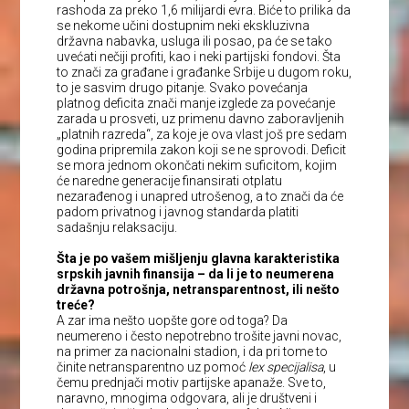
rashoda za preko 1,6 milijardi evra. Biće to prilika da
se nekome učini dostupnim neki ekskluzivna
državna nabavka, usluga ili posao, pa će se tako
uvećati nečiji profiti, kao i neki partijski fondovi. Šta
to znači za građane i građanke Srbije u dugom roku,
to je sasvim drugo pitanje. Svako povećanja
platnog deficita znači manje izglede za povećanje
zarada u prosveti, uz primenu davno zaboravljenih
„platnih razreda“, za koje je ova vlast još pre sedam
godina pripremila zakon koji se ne sprovodi. Deficit
se mora jednom okončati nekim suficitom, kojim
će naredne generacije finansirati otplatu
nezarađenog i unapred utrošenog, a to znači da će
padom privatnog i javnog standarda platiti
sadašnju relaksaciju.
Šta je po vašem mišljenju glavna karakteristika
srpskih javnih finansija – da li je to neumerena
državna potrošnja, netransparentnost, ili nešto
treće?
A zar ima nešto uopšte gore od toga? Da
neumereno i često nepotrebno trošite javni novac,
na primer za nacionalni stadion, i da pri tome to
činite netransparentno uz pomoć
lex specijalisa
, u
čemu prednjači motiv partijske apanaže. Sve to,
naravno, mnogima odgovara, ali je društveni i