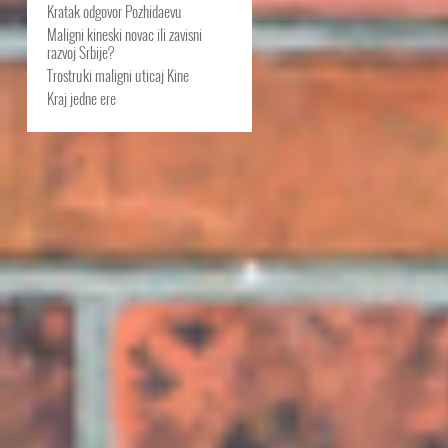
Kratak odgovor Pozhidaevu
Maligni kineski novac ili zavisni
razvoj Srbije?
Trostruki maligni uticaj Kine
Kraj jedne ere