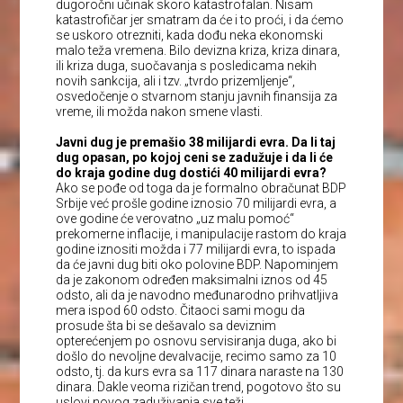
dugoročni učinak skoro katastrofalan. Nisam
katastrofičar jer smatram da će i to proći, i da ćemo
se uskoro otrezniti, kada dođu neka ekonomski
malo teža vremena. Bilo devizna kriza, kriza dinara,
ili kriza duga, suočavanja s posledicama nekih
novih sankcija, ali i tzv. „tvrdo prizemljenje“,
osvedočenje o stvarnom stanju javnih finansija za
vreme, ili možda nakon smene vlasti.
Javni dug je premašio 38 milijardi evra. Da li taj
dug opasan, po kojoj ceni se zadužuje i da li će
do kraja godine dug dostići 40 milijardi evra?
Ako se pođe od toga da je formalno obračunat BDP
Srbije već prošle godine iznosio 70 milijardi evra, a
ove godine će verovatno „uz malu pomoć“
prekomerne inflacije, i manipulacije rastom do kraja
godine iznositi možda i 77 milijardi evra, to ispada
da će javni dug biti oko polovine BDP. Napominjem
da je zakonom određen maksimalni iznos od 45
odsto, ali da je navodno međunarodno prihvatljiva
mera ispod 60 odsto. Čitaoci sami mogu da
prosude šta bi se dešavalo sa deviznim
opterećenjem po osnovu servisiranja duga, ako bi
došlo do nevoljne devalvacije, recimo samo za 10
odsto, tj. da kurs evra sa 117 dinara naraste na 130
dinara. Dakle veoma rizičan trend, pogotovo što su
uslovi novog zaduživanja sve teži.