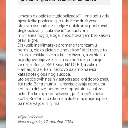
Umesto ozloglašene „globalizacije“ – imajući u vidu
njene teške posledice po određene društvene
slojeve i nesnađene zemlje – dobili smo postkovid
deglobalizaciju, „ukrašenu“ odsustvom
multilateralnog dijaloga i nepoštovanjem bilo kakvih
pravila igre.
Diskutabilne klimatske promene, terorizam u
porastu, olako uletanje u nove konflikte i ratove, to
je karakteristika sveta u kojem živimo, a za šta su
najodgovornije velike sile i najmoćnije grupacije
zemalja: Rusija, SAD, Kina, NATO, EU, a zatim i
Hamas, Izrael, Iran… Gotovo da smo na ivici
katastrofe globalnog sukoba.
Što se tiče ovih naših vlastodržaca, oni dobro znaju
šta rade. Bar trenutno – grčevito čuvaju apsolutnu
kontrolu države, odnosno stopostotnu vlast za
sebe. Do krajnjih konsekvenci, pa šta košta neka
košta. Srećom, to nikom na duže staze nije uspelo,
pa neće, valjda, ni njima.
Mijat Lakićević
Novi magazin, 17. oktobar 2024.