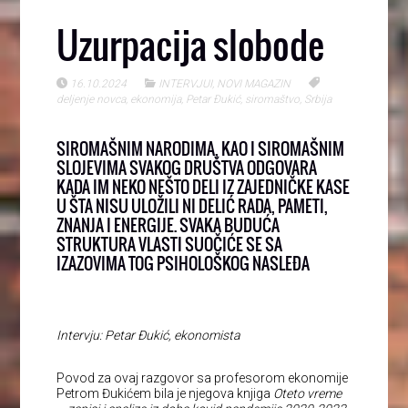
Uzurpacija slobode
16.10.2024
INTERVJUI
,
NOVI MAGAZIN
deljenje novca
,
ekonomija
,
Petar Đukić
,
siromaštvo
,
Srbija
SIROMAŠNIM NARODIMA, KAO I SIROMAŠNIM
SLOJEVIMA SVAKOG DRUŠTVA ODGOVARA
KADA IM NEKO NEŠTO DELI IZ ZAJEDNIČKE KASE
U ŠTA NISU ULOŽILI NI DELIĆ RADA, PAMETI,
ZNANJA I ENERGIJE. SVAKA BUDUĆA
STRUKTURA VLASTI SUOČIĆE SE SA
IZAZOVIMA TOG PSIHOLOŠKOG NASLEĐA
Intervju: Petar Đukić, ekonomista
Povod za ovaj razgovor sa profesorom ekonomije
Petrom Đukićem bila je njegova knjiga
Oteto vreme