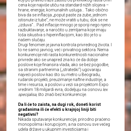
cena koje najviše utiču na standard nižih slojeva –
hrane, energije, komunalnih usluga… Tako obično
biva da se inflacija „poput paste za zube, jednom
istisnute iz tube“, ne može vratiti u tubu, dok se ne
„izduva“… Pad inflacije mnogo je sporiji nego njeno
razbuktavanje, a naročito u zemljama koje imaju
loša iskustva s hiperinflacijom, kao što je to u
našem slučaju.
Drugi fenomen je javna kontrola privrednog života. I
to ne samo javnog, već i privatnog sektora. Nema
konkurencije niti rasta konkurentnosti nacionalne
privrede ako se unapred zna ko će da dobije
poslove koje finansira vlada, ako se bez pogodbe,
sa stranim partnerima („strateški“) ugovaraju
najveći poslovi kao što su metro u Beogradu,
rudarski projekti, preuzimanje naftne industrije, a
time i resursa, a poslovi u vezi sa projektom Expo
vrednim 18 milijardi evra, dodeljuju na osnovu
lex
specijalisa
, što znači bez konkurencije.
Da li će to zaista, na dugi rok, doneti korist
građanima ili će efekti u krajnjoj liniji biti
negativni?
Nikada sputavanje konkurencije, prirodno praćeno
monopolima i korupcijom, a na osnovu sve većeg
udela države u ukupnim investicijama i