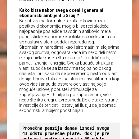
Kako biste nakon svega ocenili generalni
ekonomski ambijent u Srbiji?
Bez obzira na formalne rezultate kovid krize i
postkovid ekonomije, moglo bi se reći sledeće:
najopasnije posledice navodnih antikovid mera
populističke ekonomske politike su očekivanja da
se nastavi sistem podele nezarađenog.
Siromašnim narodima, kao i siromašnim slojevima
svakog društva, odgovara kada im neko deli nešto
iz zajedničke kase u šta nisu uložili ni delić rada,
pameti, znanja i energije. Svaka buduća struktura
vlasti suočiće se sa izazovima tog psihološkog
nasleđa i pritisaka da se povremeno nešto od vlasti
dobije. Upravo tako je i sa stranim investitorima koji
ovde vide šansu da ostvare od vlasti najbolje
moguće uslove, popuste i stimulacije za
zapošljavanje – 10 hiljada po zaposlenom, više
nego što iko drugi u Evropi nudi. Dok je tako, strane
investicije će priticati i ostavljati iluziju da je domaći
ekonomski ambijent podsticajan.
Prosečna penzija danas iznosi svega 
43 odsto prosečne plate, dok je pre 
petnaest godina iznosila 60 odsto