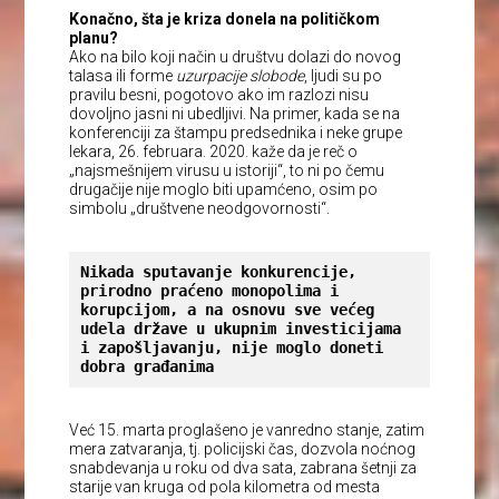
Konačno, šta je kriza donela na političkom
planu?
Ako na bilo koji način u društvu dolazi do novog
talasa ili forme
uzurpacije slobode
, ljudi su po
pravilu besni, pogotovo ako im razlozi nisu
dovoljno jasni ni ubedljivi. Na primer, kada se na
konferenciji za štampu predsednika i neke grupe
lekara, 26. februara. 2020. kaže da je reč o
„najsmešnijem virusu u istoriji“, to ni po čemu
drugačije nije moglo biti upamćeno, osim po
simbolu „društvene neodgovornosti“.
Nikada sputavanje konkurencije, 
prirodno praćeno monopolima i 
korupcijom, a na osnovu sve većeg 
udela države u ukupnim investicijama 
i zapošljavanju, nije moglo doneti 
dobra građanima
Već 15. marta proglašeno je vanredno stanje, zatim
mera zatvaranja, tj. policijski čas, dozvola noćnog
snabdevanja u roku od dva sata, zabrana šetnji za
starije van kruga od pola kilometra od mesta