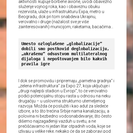
aktivnosti: kupuje borbene avione, uvodi obavezno
služenje vojnog roka, kao i obaveznu obuku
rezervista, ulaže u infrastrukturu Expa, metro u
Beogradu, dok pri tom snabdeva Ukrajinu,
verovatno i druge (nažalost sve je više
zainteresovanih) municijom, raketama, bacačima…
Umesto ozloglašene „globalizacije“ 
dobili smo postkovid deglobalizaciju, 
„ukrašenu“ odsustvom multilateralnog 
dijaloga i nepoštovanjem bilo kakvih 
pravila igre
I dok se promovišu i pripremaju „pametna gradnja“ i
„zelena infrastruktura“ za Expo 27, koja uključuje i
„drugi najlepši stadion u Evropi“, to će verovatno
podići potencijalnu stopu rasta u odnosu na neku
drugačiju – u uslovima strukturno utemeljenog
razvoja. Možda će poslužiti i kao adut za sledeće
izbore, a to što trećina Srbije nama kanalizaciju, a
polovina ni bezbedno vodosnabdevanje, što često
dišemo najzagađeniji vazduh u svetu, a ne
prečišćavamo ni jedan litar otpadnih voda, koje se
izlivaju u velike reke, nekako će da se zaboravi pod