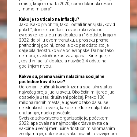
emisiji, krajem marta 2020, samo lakonski rekao
„imamo mi para“.
Kako je to uticalo na inflaciju?
Jako. Kako prvobitni, tako i ostali finansijski „kovid
paketi“, doneli su inflaciju dvostruko višu od
evropske, koja je u nas dostizala i 16 odsto, krajem
2022. da bi i u ovom trenutku, u proseku prema
prethodnoj godini, iznosila oko pet odsto što je i
dalje bila dvostruko više od evropske. Da baš tako i
ne mora, svedoče iskustva Japana i Kine, gde je
„kovid inflacija“ dostizala najviše 2-4 odsto na
godišnjem nivou.
Kakve su, prema vašim nalazima socijalne
posledice kovid krize?
Ogroman je učinak kovid krize na socijalni status
najvećeg broja ljudi u svetu. Oko četiri milijarde ljudi
dospelo je u teži društveni položaj. Preko 100
miliona radnih mesta je ugašeno tako da su se
nejednakosti u svetu, kako između zemalja tako i
unutar njih, naglo povećale.
Svetska zdravstvena organizacije je, početkom
2022. apelovala na najmoćnije države sveta da
vakcine u većoj meri učine dostupnim siromašnim
zemljama jer, dok se broj vakcinisanih u razvijenom