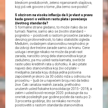
bleskom predizbornih, zeleno nijansiranih slajdova,
koji još vek govore o tome „šta ćemo sve postići“.
S obzirom na visoku inflaciju da li je vlast u pravu
kada govori o velikom rastu plata i povećanju
životnog standarda?
S formalne strane gledano, to može i tako da se
tumači. Naime, samo ako se životni standard –
pogrešno – poistoveti s rastom prosečne zarade u
deviznoj protivvrednosti, to tako statistički izgleda.
Međutim, ovdašnjem stanovništvu neophodno je
da izdvoji dve trećine zarade samo za hranu. Cene
usluga i energije nikako ne može da prati rast
zarada, naročito onog dela stanovništva koje je
zaduženo, pa mu usled rasta kamata, sve brže
raste udeo kreditnih rata u dohotku. A ako pitate
najveći deo stanovništva koji živi od plate –
medijalna zarada koju dobija jedna polovina
zaposlenih je skoro za 30 odsto niža u odnosu na
prosečnu – ljudi će u najvećem broju reći da teško
žive. Čak i analiza realnih zarada, prethodno
urušenih usled fiskalne konsolidacije 2015–2018, a
zatim i usled kovid recesije 2020. pokazuje da su
one tek poslednjih par godine počele da rastu po 2-
3 procenta godišnje, što se nikako ne može
poistovetiti s rastom standarda stanovništva.