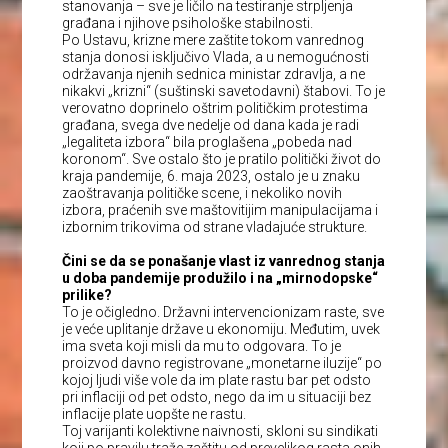
stanovanja – sve je ličilo na testiranje strpljenja
građana i njihove psihološke stabilnosti.
Po Ustavu, krizne mere zaštite tokom vanrednog
stanja donosi isključivo Vlada, a u nemogućnosti
održavanja njenih sednica ministar zdravlja, a ne
nikakvi „krizni“ (suštinski savetodavni) štabovi. To je
verovatno doprinelo oštrim političkim protestima
građana, svega dve nedelje od dana kada je radi
„legaliteta izbora“ bila proglašena „pobeda nad
koronom“. Sve ostalo što je pratilo politički život do
kraja pandemije, 6. maja 2023, ostalo je u znaku
zaoštravanja političke scene, i nekoliko novih
izbora, praćenih sve maštovitijim manipulacijama i
izbornim trikovima od strane vladajuće strukture.
Čini se da se ponašanje vlast iz vanrednog stanja
u doba pandemije produžilo i na „mirnodopske“
prilike?
To je očigledno. Državni intervencionizam raste, sve
je veće uplitanje države u ekonomiju. Međutim, uvek
ima sveta koji misli da mu to odgovara. To je
proizvod davno registrovane „monetarne iluzije“ po
kojoj ljudi više vole da im plate rastu bar pet odsto
pri inflaciji od pet odsto, nego da im u situaciji bez
inflacije plate uopšte ne rastu.
Toj varijanti kolektivne naivnosti, skloni su sindikati
koji po pravilu traže zaštitu od prevelikog rasta onih