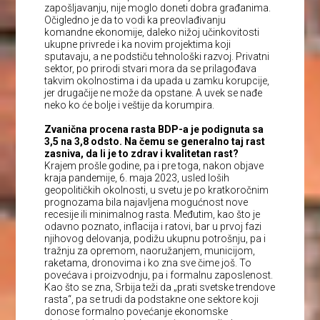
zapošljavanju, nije moglo doneti dobra građanima.
Očigledno je da to vodi ka preovlađivanju
komandne ekonomije, daleko nižoj učinkovitosti
ukupne privrede i ka novim projektima koji
sputavaju, a ne podstiču tehnološki razvoj. Privatni
sektor, po prirodi stvari mora da se prilagođava
takvim okolnostima i da upada u zamku korupcije,
jer drugačije ne može da opstane. A uvek se nađe
neko ko će bolje i veštije da korumpira.
Zvanična procena rasta BDP-a je podignuta sa
3,5 na 3,8 odsto. Na čemu se generalno taj rast
zasniva, da li je to zdrav i kvalitetan rast?
Krajem prošle godine, pa i pre toga, nakon objave
kraja pandemije, 6. maja 2023, usled loših
geopolitičkih okolnosti, u svetu je po kratkoročnim
prognozama bila najavljena mogućnost nove
recesije ili minimalnog rasta. Međutim, kao što je
odavno poznato, inflacija i ratovi, bar u prvoj fazi
njihovog delovanja, podižu ukupnu potrošnju, pa i
tražnju za opremom, naoružanjem, municijom,
raketama, dronovima i ko zna sve čime još. To
povećava i proizvodnju, pa i formalnu zaposlenost.
Kao što se zna, Srbija teži da „prati svetske trendove
rasta“, pa se trudi da podstakne one sektore koji
donose formalno povećanje ekonomske