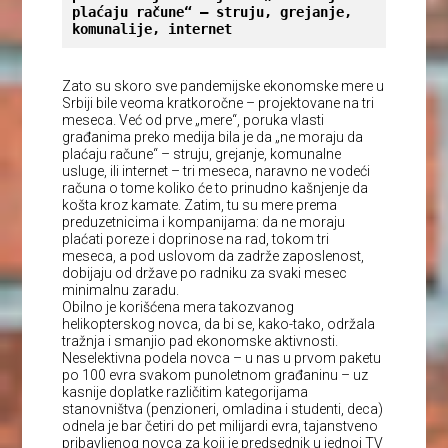
plaćaju račune“ – struju, grejanje, 
komunalije, internet
Zato su skoro sve pandemijske ekonomske mere u
Srbiji bile veoma kratkoročne – projektovane na tri
meseca. Već od prve „mere“, poruka vlasti
građanima preko medija bila je da „ne moraju da
plaćaju račune“ – struju, grejanje, komunalne
usluge, ili internet – tri meseca, naravno ne vodeći
računa o tome koliko će to prinudno kašnjenje da
košta kroz kamate. Zatim, tu su mere prema
preduzetnicima i kompanijama: da ne moraju
plaćati poreze i doprinose na rad, tokom tri
meseca, a pod uslovom da zadrže zaposlenost,
dobijaju od države po radniku za svaki mesec
minimalnu zaradu.
Obilno je korišćena mera takozvanog
helikopterskog novca, da bi se, kako-tako, održala
tražnja i smanjio pad ekonomske aktivnosti.
Neselektivna podela novca – u nas u prvom paketu
po 100 evra svakom punoletnom građaninu – uz
kasnije doplatke različitim kategorijama
stanovništva (penzioneri, omladina i studenti, deca)
odnela je bar četiri do pet milijardi evra, tajanstveno
pribavljenog novca za koji je predsednik u jednoj TV