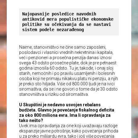
Najopasnije posledice navodnih 
antikovid mera populističke ekonomske 
politike su očekivanja da se nastavi 
sistem podele nezarađenog
Naime, stanovništvo ne čine samo zaposleni,
poslodavci i vlasnici vrednih nekretnina i kapitala,
već i penzioneri a prosečna penzija danas iznosi
svega 43 odsto prosečne plate, dok je pre petnaest
godina iznosila 60 odsto. Tu je, takođe, i onaj sloj
starih, nemoćnih i po pravilu usamljenih i bolesnih
osoba koji ne primaju nikakvu platu ni penziju, a njih
je preko sto hiljada. Više od 800.000 ljudi je na ivici
siromaštva, da se i ne govori o tome da je 30 odsto
stanovništva u riziku od siromaštva.
U Skupštini je nedavno usvojen rebalans
budžeta. Glavno je povećanje fiskalnog deficita
za oko 800 miliona evra. Ima li opravdanja za
tako nešto?
Uvek ima opravdanja za one koji uvažavaju razloge
ekspanzije javne potrošnje, kako povećanja prihoda
u za preko milijardu evra, tako i još više povećanja