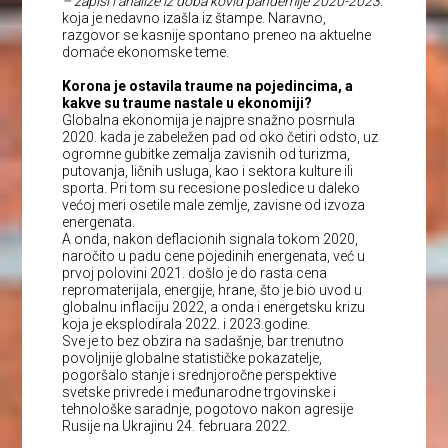
– zapisi i analize iz doba kovid pandemije 2020-2023
.
koja je nedavno izašla iz štampe. Naravno,
razgovor se kasnije spontano preneo na aktuelne
domaće ekonomske teme.
Korona je ostavila traume na pojedincima, a
kakve su traume nastale u ekonomiji?
Globalna ekonomija je najpre snažno posrnula
2020. kada je zabeležen pad od oko četiri odsto, uz
ogromne gubitke zemalja zavisnih od turizma,
putovanja, ličnih usluga, kao i sektora kulture ili
sporta. Pri tom su recesione posledice u daleko
većoj meri osetile male zemlje, zavisne od izvoza
energenata.
A onda, nakon deflacionih signala tokom 2020,
naročito u padu cene pojedinih energenata, već u
prvoj polovini 2021. došlo je do rasta cena
repromaterijala, energije, hrane, što je bio uvod u
globalnu inflaciju 2022, a onda i energetsku krizu
koja je eksplodirala 2022. i 2023.godine.
Sve je to bez obzira na sadašnje, bar trenutno
povoljnije globalne statističke pokazatelje,
pogoršalo stanje i srednjoročne perspektive
svetske privrede i međunarodne trgovinske i
tehnološke saradnje, pogotovo nakon agresije
Rusije na Ukrajinu 24. februara 2022.