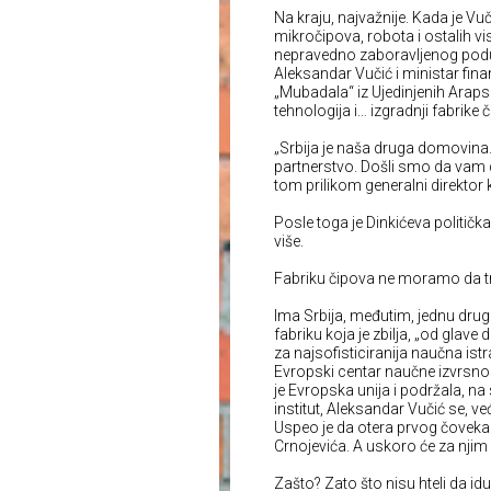
Na kraju, najvažnije. Kada je Vuč
mikročipova, robota i ostalih 
nepravedno zaboravljenog poduh
Aleksandar Vučić i ministar fina
„Mubadala“ iz Ujedinjenih Arapsk
tehnologija i… izgradnji fabrike
„Srbija je naša druga domovina
partnerstvo. Došli smo da vam da
tom prilikom generalni direkto
Posle toga je Dinkićeva političk
više.
Fabriku čipova ne moramo da tra
Ima Srbija, međutim, jednu drugu
fabriku koja je zbilja, „od glav
za najsofisticiranija naučna istr
Evropski centar naučne izvrsnos
je Evropska unija i podržala, na 
institut, Aleksandar Vučić se, ve
Uspeo je da otera prvog čoveka i
Crnojevića. A uskoro će za njim i
Zašto? Zato što nisu hteli da i