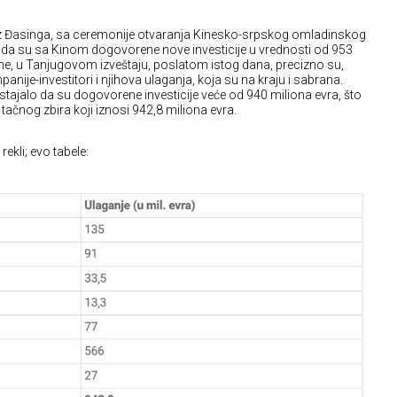
iz Đasinga, sa ceremonije otvaranja Kinesko-srpskog omladinskog
o da su sa Kinom dogovorene nove investicije u vrednosti od 953
ime, u Tanjugovom izveštaju, poslatom istog dana, precizno su,
ije-investitori i njihova ulaganja, koja su na kraju i sabrana.
 stajalo da su dogovorene investicije veće od 940 miliona evra, što
čnog zbira koji iznosi 942,8 miliona evra.
rekli; evo tabele: