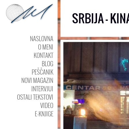
SRBIJA – KIN
NASLOVNA
O MENI
KONTAKT
BLOG
PEŠČANIK
NOVI MAGAZIN
INTERVJUI
OSTALI TEKSTOVI
VIDEO
E-KNJIGE