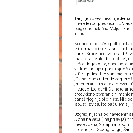
Tanjugovu vest niko nije demanto
privrede i potpredsednicu Vlade
očigledno netačna. Valjda, ka
istinu.
No, nije to političko poltronstvo
iz (formalno) nezavisnih institu
banke Srbije, nedavno na državn
majstora celuloidne loptice“, u 
nešto dogovorite, onda se to si
veliki industrijski park koji je 
2015. godine. Bio sam siguran 
„Čajna road end bridž korporejš
„memorandum o razumevanju“ ni
njegovoj izgradnji. Da ne teramo
predviđeno otvaranje ni manje n
današnjeg nije bilo ništa. Nije 
ispusti iz vida, i to baš u emisiji
Uzgred, nijedna od navedenih se
A ona najveća (i najprljavija), f
mesec dana, 26. aprila, tokom 
provincije – Guangdongu, Šand