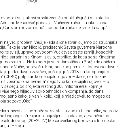
vao, ali su ipak svi srpski zvaničnici, uključujući i ministarku
 Adrijanu Mesarović ponavljali Vučićevu računicu iako je ona
o u „Carevom novom ruhu“, gospodaru niko ne sme da saopšti
 ni najveći problem. Veći je kada slične stvari čujemo od stručnjaka
cija. Tako je Ivan Nikolić, predsednik Saveta guvernera Narodne
oj televiziji, upravo povodom Vučićeve posete zemlji „kosookih
prilog saradnji sa Kinom izjavio, otprilike, da kada se sa Kinezima
gurno realizuje. Na to sam ja sutradan otišao u Borču da obiđem
Aleksandar Vučić, boraveći u Kini, tada kao premijer, dogovorio davne
da je park odavno završen, pošto je još 2018. sa kompanijom
n” (CRBC) potpisan komercijalni ugovor – dakle, ne nikakav
ti „pismo o namerama“ nego tvrdi komercijalni ugovor – o
 više šegu, od projekta vrednog 300 miliona evra, kojim je
i više nego hiljadu visoko tehnoloških kompanija, do dana
samo jasno kako je Ivan Nikolić, koji je mlad čovek, to mogao da
 koja se zove „Oko“.
dam investicija ne može se svrstati u visoko-tehnološke, naprotiv.
irme Linglong u Zrenjaninu, najavljena je odavno, a zvanično pre
desetodnevnog (20–29. IV) Mesarovićkinog boravka u tri kineske
ungu i Hebeju.