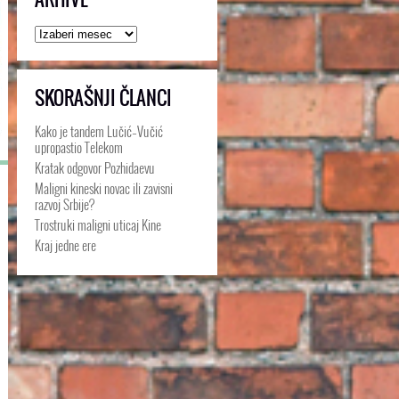
Arhive
SKORAŠNJI ČLANCI
Kako je tandem Lučić–Vučić
upropastio Telekom
Kratak odgovor Pozhidaevu
Maligni kineski novac ili zavisni
razvoj Srbije?
Trostruki maligni uticaj Kine
Kraj jedne ere