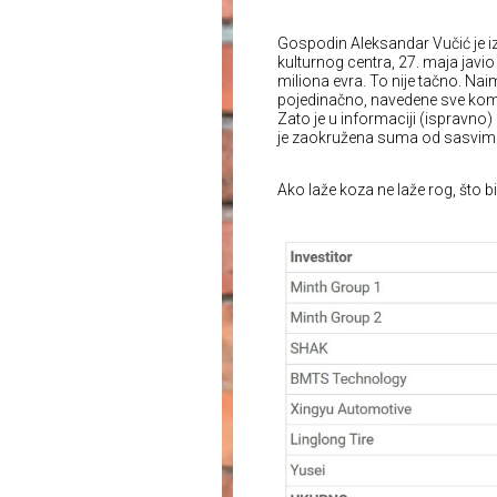
Gospodin Aleksandar Vučić je 
kulturnog centra, 27. maja javi
miliona evra. To nije tačno. Na
pojedinačno, navedene sve kompan
Zato je u informaciji (ispravno)
je zaokružena suma od sasvim ta
Ako laže koza ne laže rog, što bi 