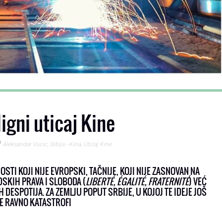
igni uticaj Kine
Aleksandar Vucic
,
Srbija - Kina
,
Uticaj Kine
TI KOJI NIJE EVROPSKI, TAČNIJE, KOJI NIJE ZASNOVAN NA
SKIH PRAVA I SLOBODA (
LIBERTÉ, ÉGALITÉ, FRATERNITÉ
) VEĆ
H DESPOTIJA. ZA ZEMLJU POPUT SRBIJE, U KOJOJ TE IDEJE JOŠ
JE RAVNO KATASTROFI