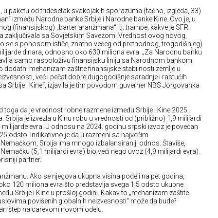
u paketu od tridesetak svakojakih sporazuma (tačno, izgleda, 33)
an“ između Narodne banke Srbije i Narodne banke Kine. Ovo je, u
og (finansijskog) „barter aranžmana“, tj. trampe, kakve je SFR
eka zaključivala sa Sovjetskim Savezom. Vrednost ovog novog,
o se s ponosom ističe, znatno većeg od prethodnog, trogodišnjeg)
74 milijarde dinara, odnosno oko 630 miliona evra. „Za Narodnu banku
avlja samo raspoloživu finansijsku liniju sa Narodnom bankom
ao dodatni mehanizam zaštite finansijske stabilnosti zemlje u
izvesnosti, već i pečat dobre dugogodišnje saradnje i rastućih
a Srbije i Kine“, izjavila je tim povodom guverner NBS Jorgovanka
 toga da je vrednost robne razmene između Srbije i Kine 2025.
. Srbija je izvezla u Kinu robu u vrednosti od (približno) 1,9 milijardi
4 milijarde evra. U odnosu na 2024. godinu srpski izvoz je povećan
h 25 odsto. Indikativno je da u razmeni sa najvećim
Nemačkom, Srbija ima mnogo izbalansiraniji odnos. Štaviše,
u Nemačku (5,1 milijardi evra) bio veći nego uvoz (4,9 milijardi evra).
risniji partner.
nžmanu. Ako se njegova ukupna visina podeli na pet godina,
 oko 120 miliona evra što predstavlja svega 1,5 odsto ukupne
đu Srbije i Kine u prošloj godini. Kakav to „mehanizam zaštite
u uslovima povišenih globalnih neizvesnosti“ može da bude?
dan štep na carevom novom odelu.