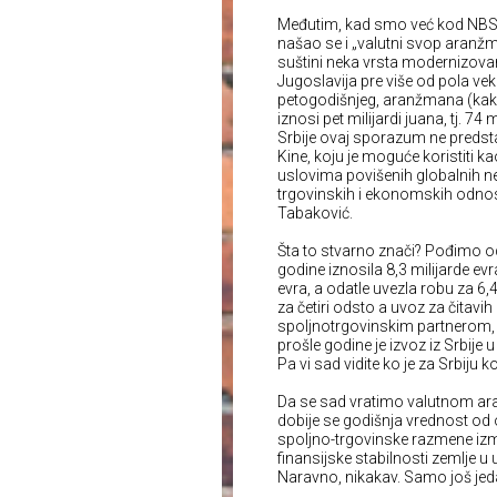
Međutim, kad smo već kod NBS, 
našao se i „valutni svop aranžm
suštini neka vrsta modernizovan
Jugoslavija pre više od pola v
petogodišnjeg, aranžmana (kak
iznosi pet milijardi juana, tj. 
Srbije ovaj sporazum ne predst
Kine, koju je moguće koristiti k
uslovima povišenih globalnih ne
trgovinskih i ekonomskih odnos
Tabaković.
Šta to stvarno znači? Pođimo od
godine iznosila 8,3 milijarde evra
evra, a odatle uvezla robu za 6,
za četiri odsto a uvoz za čitavi
spoljnotrgovinskim partnerom, 
prošle godine je izvoz iz Srbije 
Pa vi sad vidite ko je za Srbiju ko
Da se sad vratimo valutnom ara
dobije se godišnja vrednost od
spoljno-trgovinske razmene izme
finansijske stabilnosti zemlje 
Naravno, nikakav. Samo još je