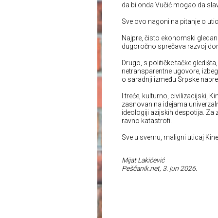
da bi onda Vučić mogao da sla
Sve ovo nagoni na pitanje o utica
Najpre, čisto ekonomski gledano
dugoročno sprečava razvoj doma
Drugo, s političke tačke gledišta
netransparentne ugovore, izbe
o saradnji između Srpske napredn
I treće, kulturno, civilizacijski, 
zasnovan na idejama univerzalni
ideologiji azijskih despotija. Za 
ravno katastrofi.
Sve u svemu, maligni uticaj Kine
Mijat Lakićević
Peščanik.net, 3. jun 2026.