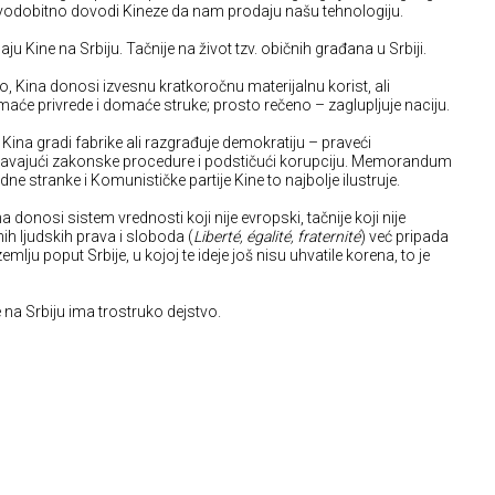
vodobitno dovodi Kineze da nam prodaju našu tehnologiju.
ju Kine na Srbiju. Tačnije na život tzv. običnih građana u Srbiji.
, Kina donosi izvesnu kratkoročnu materijalnu korist, ali
će privrede i domaće struke; prosto rečeno – zaglupljuje naciju.
, Kina gradi fabrike ali razgrađuje demokratiju – praveći
gavajući zakonske procedure i podstičući korupciju. Memorandum
e stranke i Komunističke partije Kine to najbolje ilustruje.
Kina donosi sistem vrednosti koji nije evropski, tačnije koji nije
h ljudskih prava i sloboda (
Liberté, égalité, fraternité
) već pripada
zemlju poput Srbije, u kojoj te ideje još nisu uhvatile korena, to je
 na Srbiju ima trostruko dejstvo.