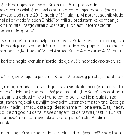
ić iz Kine najavio da će se Srbija uključiti u proizvodnju
visokotehnoloških čuda, setio sam se jednog njegovog sličnog a
vata. Još tamo 2013. godine (31. jula) „prvi potpredsednik vlade
nsija i privrede Mlađan Dinkić“ primili su predstavnike kompanije
ih Emirata i razgovarali o „saradnji u oblasti informacionih
 čipova u Beogradu“.
. Nismo došli da postavljamo uslove već da iznesemo predloge za
mo ideje i da vas podržimo. Tako rade pravi prijatelji“, istakao je
r kompanije „Mubadala“ Valed Ahmed Salim Almokarab Al Muhairi.
a karijera naglo krenula nizbrdo, dok je Vučić napredovao sve više i
žimo, svi znaju da je nema. Kao ni Vučićevog prijatelja, uostalom.
, mnogo značajniju i vredniju, pravu visokotehnološku fabriku. I to
e do pete“, delo naše pameti. Reč je o Institutu „BioSens“, sposobnom
aživanja u oblasti mikro i nano tehnologija, koji je proglašen za
ti, ravan najekskluzivnijim svetskim ustanovama te vrste. Zato ga
svaki način, između ostalog i desetinama miliona evra. E, taj i takav
ć duže od godinu dana iz sve snage trudi da razvali, rasturi i uništi.
 osnivača Instituta, svetski priznatog stručnjaka Vladimira
 ostali.
du na mitinge Srpske napredne stranke. I zbog čega još? Zbog toga