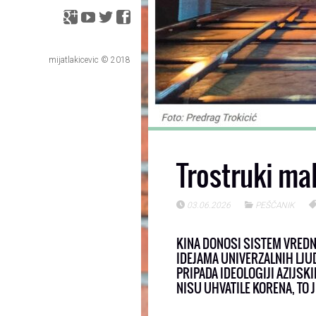
mijatlakicevic © 2018
Trostruki mal
03.06.2026
PEŠČANIK
KINA DONOSI SISTEM VREDNOS
IDEJAMA UNIVERZALNIH LJUD
PRIPADA IDEOLOGIJI AZIJSKI
NISU UHVATILE KORENA, TO 