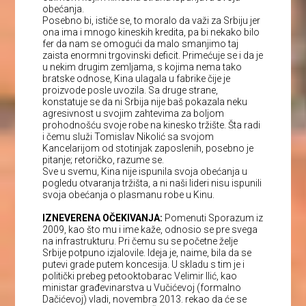
obećanja.
Posebno bi, ističe se, to moralo da važi za Srbiju jer
ona ima i mnogo kineskih kredita, pa bi nekako bilo
fer da nam se omogući da malo smanjimo taj
zaista enormni trgovinski deficit. Primećuje se i da je
u nekim drugim zemljama, s kojima nema tako
bratske odnose, Kina ulagala u fabrike čije je
proizvode posle uvozila. Sa druge strane,
konstatuje se da ni Srbija nije baš pokazala neku
agresivnost u svojim zahtevima za boljom
prohodnošću svoje robe na kinesko tržište. Šta radi
i čemu služi Tomislav Nikolić sa svojom
Kancelarijom od stotinjak zaposlenih, posebno je
pitanje; retoričko, razume se.
Sve u svemu, Kina nije ispunila svoja obećanja u
pogledu otvaranja tržišta, a ni naši lideri nisu ispunili
svoja obećanja o plasmanu robe u Kinu.
IZNEVERENA OČEKIVANJA:
Pomenuti Sporazum iz
2009, kao što mu i ime kaže, odnosio se pre svega
na infrastrukturu. Pri čemu su se početne želje
Srbije potpuno izjalovile. Ideja je, naime, bila da se
putevi grade putem koncesija. U skladu s tim je i
politički prebeg petooktobarac Velimir Ilić, kao
ministar građevinarstva u Vučićevoj (formalno
Dačićevoj) vladi, novembra 2013. rekao da će se