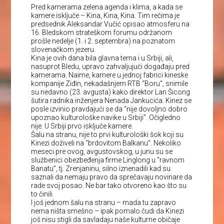
Pred kamerama zelena agenda i klima, a kada se
kamere isključe – Kina, Kina, Kina. Tim rečima je
predsednik Aleksandar Vučić opisao atmosferu na
16. Bledskom strateškom forumu održanom
prošle nedelje (1. i 2. septembra) na poznatom
slovenačkom jezeru.
Kina je ovih dana bila glavna tema i u Srbiji, ali,
nasuprot Bledu, upravo zahvaljujući događaju pred
kamerama. Naime, kamere u jednoj fabrici kineske
kompanije Ziđin, nekadašnjem RTB “Boru”, snimile
su nedavno (23. avgusta) kako direktor Lan Šicong
šutira radnika inženjera Nenada Jankucića. Kinez se
posle izvinio pravdajući se da “nije dovoljno dobro
upoznao kulturološke navike u Srbiji”. Očigledno
nije. U Srbiji prvo isključe kamere.
Šalu na stranu, nije to prvi kulturološki šok koji su
Kinezi doživeli na “brdovitom Balkanu”. Nekoliko
meseci pre ovog, avgustovskog, u junu su se
službenici obezbeđenja firme Linglong u “ravnom
Banatu”, tj. Zrenjaninu, silno iznenadili kad su
saznali da nemaju pravo da sprečavaju novinare da
rade svoj posao. Ne bar tako otvoreno kao što su
to činili.
I još jednom šalu na stranu – mada tu zapravo
nema ništa smešno – ipak pomalo čudi da Kinezi
još nisu stigli da savladaju naše kulturne običaje