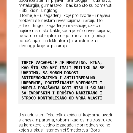
upotreba starih i “prljavih” tehnologija – rudarstvo,
metalurgija, gumarstvo – baš kao što su pomenuti
HBIS, Ziđin i Linglong.
U tome je – u zagađenju koje proizvode – i najveći
problem s kineskim investicijama u Srbiju. I to i
jedno i drugo, i zagađenje i investicije, uzeto u
najširem smislu. Dakle, kada je reč o investicijama,
ne samo materijalnim nego i moralnim (običaji
ponašanja) i intelektualnim (u smislu ideja i
ideologije koje se plasiraju.
TREĆE ZAGAĐENJE JE MENTALNO. KINA, 
KAO ŠTO SMO VEĆ IMALI PRILIKU DA SE 
UVERIMO, SA SOBOM DONOSI 
ANTIDEMOKRATSKO I ANTILIBERALNO 
UREĐENJE, PROTEŽIRANJE VREDNOSTI I 
MODELA PONAŠANJA KOJI NISU U SKLADU 
SA EVROPSKIM I DRUŠTVO NADZIRANO I 
STROGO KONTROLISANO OD VRHA VLASTI
U skladu s tim, “ekološki akcidenti” koje smo uvezli
s kineskim parama, robom i kadrovima trostrukog
su karaktera. Jedno je zagađenje prirodne sredine
koje su iskusili stanovnici Smedereva i Bora i