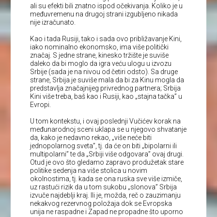
ali su efekti bili znatno ispod očekivanja. Koliko je u
međuvremenu na drugoj strani izgubljeno nikada
nije izračunato.
Kao i tada Rusiji, tako i sada ovo približavanje Kini,
iako nominalno ekonomsko, ima više politički
značaj. S jedne strane, kinesko tržište je suviše
daleko da bi moglo da igra veću ulogu u izvozu
Srbije (sada je na nivou od četiri odsto). Sa druge
strane, Srbija je suviše mala da bi za Kinu mogla da
predstavlja značajnijeg privrednog partnera; Srbija
Kini više treba, baš kao i Rusiji, kao „stajna tačka” u
Evropi.
U tom kontekstu, i ovaj poslednji Vučićev korak na
međunarodnoj sceni uklapa se u njegovo shvatanje
da, kako je nedavno rekao, „više neće biti
jednopolarnog sveta”, tj. da će on biti „bipolarni ili
multipolarni” te da „Srbiji više odgovara” ovaj drugi.
Otud je ovo što gledamo zapravo produžetak stare
politike sedenja na više stolica u novim
okolnostima, tj. kada se ona ruska sve više izmiče,
uz rastući rizik da u tom sukobu „slonova” Srbija
izvuče najdeblji kraj. Ili je, možda, reč o zauzimanju
nekakvog rezervnog položaja dok se Evropska
unija ne raspadne i Zapad ne propadne što uporno