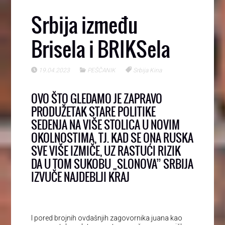
Srbija između
Brisela i BRIKSela
19.04.2023
PEŠČANIK
Srbija Kina
OVO ŠTO GLEDAMO JE ZAPRAVO
PRODUŽETAK STARE POLITIKE
SEDENJA NA VIŠE STOLICA U NOVIM
OKOLNOSTIMA, TJ. KAD SE ONA RUSKA
SVE VIŠE IZMIČE, UZ RASTUĆI RIZIK
DA U TOM SUKOBU „SLONOVA” SRBIJA
IZVUČE NAJDEBLJI KRAJ
I pored brojnih ovdašnjih zagovornika juana kao