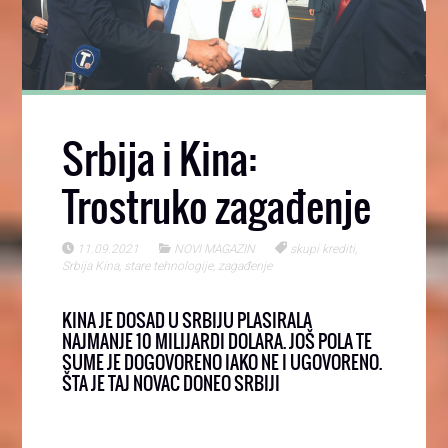
Srbija i Kina:
Trostruko zagađenje
11.09.2021
NOVI MAGAZIN
skupi krediti
,
Srbija Kina
,
stare tehnologije
,
zagađenje
KINA JE DOSAD U SRBIJU PLASIRALA
NAJMANJE 10 MILIJARDI DOLARA. JOŠ POLA TE
SUME JE DOGOVORENO IAKO NE I UGOVORENO.
ŠTA JE TAJ NOVAC DONEO SRBIJI