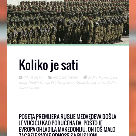
Koliko je sati
24.10.2019
NOVI MAGAZIN
EAEU
,
Evroazijska
unija
,
Rusija
,
Rusija EU
,
Srbija Kina
,
Srbija Rusija
,
Vucic EAEU
,
Vucic Rusija
POSETA PREMIJERA RUSIJE MEDVEDEVA DOŠLA
JE VUČIĆU KAO PORUČENA DA, POŠTO JE
EVROPA OHLADILA MAKEDONIJU, ON JOŠ MALO
ZAGREJE SVOJE ODNOSE SA RUSIJOM