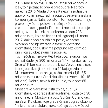
2015. Kinezi objavljuju da odustaju od koncesije.
Ipak, to nije značilo prekid pregovora. Naprotiv,
naredne 2016. Vlada Srbije s Kinezima potpisuje
ugovor kojim se izgradnja puta poverava kineskim
kompanijama. Naše, po istom tom ugovoru, imaju
pravo najviše na polovinu (tačnije 49 odsto)
vrednosti celog posla. Posle pet meseci potpisuje
se i ugovor s kineskim bankama vredan 208
miliona evra, koje će finansirati izgradnju. U martu
2017, dakle posle silnih peripetija, konačno i
svečano počinje izgradnja trase duge tačno 17,6
kilometara, pod uslovima potpuno različitim od
onih koji su obećavani na početku.
To, međutim, nije sve. Već tada poznavaoci nisu
skrivali čuđenje: 200 miliona za 17 km preko ravnog
Srema? Kilometar auto-puta kroz Vojvodinu, piše u
jednoj publikaciji o Koridoru 10 koju je izdalo
Ministarstvo saobraćaja, košta između 1,5 i 2,5
miliona evra (kroz Grdeličku klisuru između 10 i 15
miliona). Dobro, neka bude i duplo, to je opet 85
miliona evra.
Most preko Save kod Ostružnice, dug 1,8
kilometara, koji grade domaće firme, košta oko 30
miliona evra. Mostovi na putu Surčin–Obrenovac,
na Savi i Kolubari, koje grade Kinezi dugi su ukupno
1,7 kilometara. Dobro, neka koštaju duplo više od