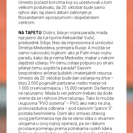
Umesto počasti borcima koji su učestvovali u tom
velikom poduhvatu, da 20. oktobar bude samo
njihov dan, taj slavni datum zaklonjen je
fitosanitarnim sporazumom i dispečerskim
centrom.
NA TAPETU
: Dobro, bila je i vojna parada, mada
nije jasno da li je njome Aleksandar Vučić,
predsednik Srbije, hteo da impresionira ili umilostivi
Dmitrija Medvedeva, premijera Rusije. A možda se
samo rukovodio logikom: ako je Putin imao vojnu
paradu, kako da je nema Medvedev, makar u nekom
dajdžest izdanju. Pri čemu ostaje potpuno po strani
pitanje čemu uopšte ta parada? Sasvim
bespotrebno arčenje ljudskih i materijalnih resursa.
Umesto da 20. oktobar bude dan sećanja na žrtve –
blizu 3.000 poginulih partizana i nešto manje od
1.000 crvenoarmejaca, i 15.000 ranjenih. Da Nemce
ne računamo. Mada bi već jednom trebalo da dođe
vreme da se i njihove žrtve računaju. Tako bi možda
i kupovina “PVO sistema” – PVO, ako neko ne zna,
protivvazdušna odbrana – pod nazivom “pancir S”
postala besmislena. Osim ako smisao čitavog
ovog performansa nije da se iskrivi slika o stvarnim
ulogama u ovoj vojnoj operaciji, pa se i datumi
proslave pomeraju prema potrebama ruskih lidera.