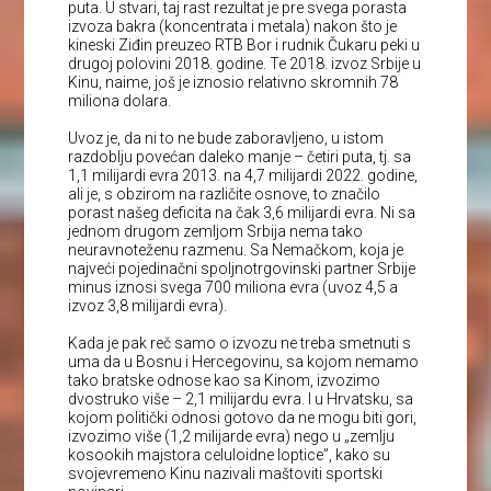
puta. U stvari, taj rast rezultat je pre svega porasta
izvoza bakra (koncentrata i metala) nakon što je
kineski Ziđin preuzeo RTB Bor i rudnik Čukaru peki u
drugoj polovini 2018. godine. Te 2018. izvoz Srbije u
Kinu, naime, još je iznosio relativno skromnih 78
miliona dolara.
Uvoz je, da ni to ne bude zaboravljeno, u istom
razdoblju povećan daleko manje – četiri puta, tj. sa
1,1 milijardi evra 2013. na 4,7 milijardi 2022. godine,
ali je, s obzirom na različite osnove, to značilo
porast našeg deficita na čak 3,6 milijardi evra. Ni sa
jednom drugom zemljom Srbija nema tako
neuravnoteženu razmenu. Sa Nemačkom, koja je
najveći pojedinačni spoljnotrgovinski partner Srbije
minus iznosi svega 700 miliona evra (uvoz 4,5 a
izvoz 3,8 milijardi evra).
Kada je pak reč samo o izvozu ne treba smetnuti s
uma da u Bosnu i Hercegovinu, sa kojom nemamo
tako bratske odnose kao sa Kinom, izvozimo
dvostruko više – 2,1 milijardu evra. I u Hrvatsku, sa
kojom politički odnosi gotovo da ne mogu biti gori,
izvozimo više (1,2 milijarde evra) nego u „zemlju
kosookih majstora celuloidne loptice”, kako su
svojevremeno Kinu nazivali maštoviti sportski