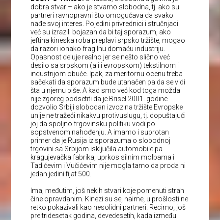
dobra stvar – ako je stvarno slobodna, tj. ako su
partneri ravnopravni što omogućava da svako
nađe svoj interes. Pojedini privrednici i stručnjaci
već su izrazili bojazan da bi taj sporazum, ako
jeftina kineska roba preplavi srpsko tržište, mogao
da razori ionako fragilnu domaću industriju.
Opasnost deluje realno jer se nešto slično već
desilo sa srpskom (ali i evropskom) tekstilnom i
industrijom obuće. Ipak, za meritornu ocenu treba
sačekati da sporazum bude utanačen pa da se vidi
šta u njemu piše. A kad smo već kod toga možda
nije zgoreg podsetiti da je Brisel 2001. godine
dozvolio Srbiji slobodan izvoz na tržište Evropske
unije ne tražeći nikakvu protivuslugu, tj. dopuštajući
joj da spoljno-trgovinsku politiku vodi po
sopstvenom nahođenju. A imamo i suprotan
primer da je Rusija iz sporazuma o slobodnoj
trgovini sa Srbijom isključila automobile pa
kragujevačka fabrika, uprkos silnim molbama i
Tadićevim i Vučićevim nije mogla tamo da proda ni
jedan jedini fijat 500.
Ima, međutim, još nekih stvari koje pomenuti strah
čine opravdanim. Kinezi su se, naime, u prošlosti ne
retko pokazivali kao nesolidni partneri. Recimo, još
pre tridesetak godina, devedesetih, kada između