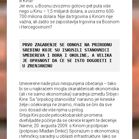
ili Kina?
Jer evo, u Bosnu izvozimo gotovo pet puta više
nego u Kinu – 1,5 milijardi dolara, a uvozimo 600-
700 miliona dolara. Nije da trgovina s Kinom nije
važna, ali zašto se zapostavlja trgovina sa Bosnom
i Hercegovinom?
PRVO ZAGAĐENJE SE ODNOSI NA PRIRODNU 
SREDINU KOJE SU ISKUSILI STANOVNICI 
SMEDEREVA I BORA I OKOLINE, A VELIKA 
JE OPASNOST DA ĆE SE ISTO DOGODITI I 
U ZRENJANINU
Izneverene nade plus neispunjena obećanja – tako
bi se u najkraćem mogla okarakterisati ekonomska
(ali i ne samo ekonomska) saradnja između Srbije i
Kine. Sa “srpskog stanovišta” naravno jer kineske
želje i očekivanja ne znamo, mada se čini da sve
ovo dosad ide više njima u prilog.
Srbija Kini posle petooktobarskih promena
dvehiljadite počinje da se okreće krajem te decenije.
Naime, 20. avgusta 2009. s Kinom je potpisan
(potpisao Mlađan Dinkić) Sporazum o ekonomskoj
i tehničkoj saradnji u oblasti infrastrukture. Iako se