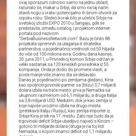
ovaj sporazum odnosio samo na jednu oblast,
računalo se, makar u Srbiji, da smo na taj način
stavili nogu u vrata i potencijalno ih širom otvorili za
srpsku robu. Sledeći korak bilo je učešće Srbije na
svetskoj izložbi EXPO 2010 u Šangaju, gde se
predstavila, između ostalog, i projektom internet-
portala pod nazivom
“SerbiaBusinessNetwork.com”. Bazu je činilo 88
projekata spremnih za ulaganja ili strateška
partnerstva, u pojedinačnoj vrednosti od 50 hiljada
do više od 100 miliona evra. Godinu dana kasnije,
20. juna 2011, u Privrednoj komori Srbije održan je
veliki sastanak sa 120 kineskih privrednika iz 55
kompanija. Onda je došlo do promene vlasti, a
posle manje-više znamo šta se dešavalo.
Danas je, pojedinačno po zemljama gledano, Kina
kao spoljnotrgovinski partner sa (blizu) 3,7 milijardi
dolara izbila na treće mesto: prva je Nemačka sa
ukupnom razmenom od 6,1 milijardu, a druga Italija
sa 3,8 milijardi USD. Međutim, dok je kao zemlja iz
koje najviše uvozimo izbila na drugo mesta
(pretekavši Italiju i Rusiju), kao zemlja importer iz
Srbije Kina je tek na 17. mestu. Zato nije čudo da je
trgovinski deficit Srbije ubedljivo najveći s Kinom –
gotovo tri milijarde dolara (druga je na toj listi
Nemačka, s kojom imamo deficit od 1,1 milijardu