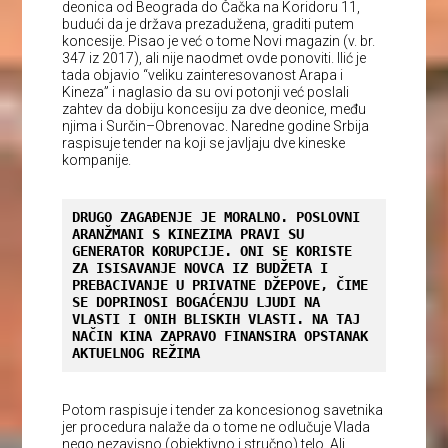
deonica od Beograda do Čačka na Koridoru 11,
budući da je država prezadužena, graditi putem
koncesije. Pisao je već o tome Novi magazin (v. br.
347 iz 2017), ali nije naodmet ovde ponoviti. Ilić je
tada objavio “veliku zainteresovanost Arapa i
Kineza” i naglasio da su ovi potonji već poslali
zahtev da dobiju koncesiju za dve deonice, među
njima i Surčin–Obrenovac. Naredne godine Srbija
raspisuje tender na koji se javljaju dve kineske
kompanije.
DRUGO ZAGAĐENJE JE MORALNO. POSLOVNI 
ARANŽMANI S KINEZIMA PRAVI SU 
GENERATOR KORUPCIJE. ONI SE KORISTE 
ZA ISISAVANJE NOVCA IZ BUDŽETA I 
PREBACIVANJE U PRIVATNE DŽEPOVE, ČIME 
SE DOPRINOSI BOGAĆENJU LJUDI NA 
VLASTI I ONIH BLISKIH VLASTI. NA TAJ 
NAČIN KINA ZAPRAVO FINANSIRA OPSTANAK 
AKTUELNOG REŽIMA
Potom raspisuje i tender za koncesionog savetnika
jer procedura nalaže da o tome ne odlučuje Vlada
nego nezavisno (objektivno i stručno) telo. Ali,