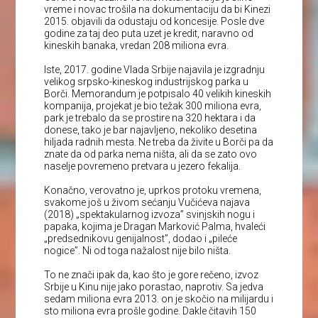
vreme i novac trošila na dokumentaciju da bi Kinezi
2015. objavili da odustaju od koncesije. Posle dve
godine za taj deo puta uzet je kredit, naravno od
kineskih banaka, vredan 208 miliona evra.
Iste, 2017. godine Vlada Srbije najavila je izgradnju
velikog srpsko-kineskog industrijskog parka u
Borči. Memorandum je potpisalo 40 velikih kineskih
kompanija, projekat je bio težak 300 miliona evra,
park je trebalo da se prostire na 320 hektara i da
donese, tako je bar najavljeno, nekoliko desetina
hiljada radnih mesta. Ne treba da živite u Borči pa da
znate da od parka nema ništa, ali da se zato ovo
naselje povremeno pretvara u jezero fekalija.
Konačno, verovatno je, uprkos protoku vremena,
svakome još u živom sećanju Vučićeva najava
(2018) „spektakularnog izvoza” svinjskih nogu i
papaka, kojima je Dragan Marković Palma, hvaleći
„predsednikovu genijalnost”, dodao i „pileće
nogice”. Ni od toga nažalost nije bilo ništa.
To ne znači ipak da, kao što je gore rečeno, izvoz
Srbije u Kinu nije jako porastao, naprotiv. Sa jedva
sedam miliona evra 2013. on je skočio na milijardu i
sto miliona evra prošle godine. Dakle čitavih 150