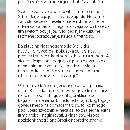
proriču Vučićevi omiljeni geo-strateški analitičari.
Sve je to zapravo protivno vitalnim interesima
Srbije. Jer, Srbija je faktički na Zapadu. Ne samo
zato što se devet desetina njene robne razmene
odvija sa Zapadom, nego pre svega zato što se sa
tim svetom odvija još i veći deo njene kulturne
razmene (obrazovanje, nauka, umetnost).
Da aktuelna vlast ne samo da Srbiju drži
neutralnom, već još i pokušava da je smesti, tj.
premesti na Istok, kosi se sa zdravim razumom. Ali,
što je važnije, i onemogućava joj da ostvari svoje
nacionalne interese kakvi god da su. Mada,
naravno, ko je uopšte rekao da se nacionalni i
interesi aktuelne vlasti poklapaju?
O tome svedoči jedan, više nego paradigmatičan,
detalj. Srbija danas u Kinu izvozi govedinu jeftinije
nego u bilo koju drugu zemlju, praktično po
bagatelnim cenama. Između ostalog, i zbog toga je
goveđe meso na domaćem tržištu toliko mnogo
poskupelo. Izvoznik je, neka se i to zna, jedna jedina
firma; treba li naglašavati, u vlasništvu visoko
pozicioniranog člana Srpske napredne stranke.