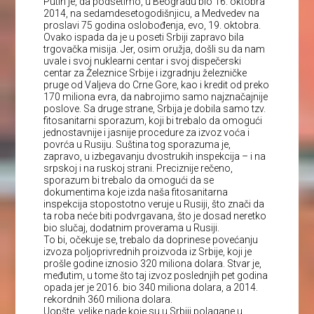
Putin je, da podsetimo, u Beogradu bio 16. oktobra
2014, na sedamdesetogodišnjicu, a Medvedev na
proslavi 75 godina oslobođenja, evo, 19. oktobra.
Ovako ispada da je u poseti Srbiji zapravo bila
trgovačka misija. Jer, osim oružja, došli su da nam
uvale i svoj nuklearni centar i svoj dispečerski
centar za Železnice Srbije i izgradnju železničke
pruge od Valjeva do Crne Gore, kao i kredit od preko
170 miliona evra, da nabrojimo samo najznačajnije
poslove. Sa druge strane, Srbija je dobila samo tzv.
fitosanitarni sporazum, koji bi trebalo da omogući
jednostavnije i jasnije procedure za izvoz voća i
povrća u Rusiju. Suština tog sporazuma je,
zapravo, u izbegavanju dvostrukih inspekcija – i na
srpskoj i na ruskoj strani. Preciznije rečeno,
sporazum bi trebalo da omogući da se
dokumentima koje izda naša fitosanitarna
inspekcija stopostotno veruje u Rusiji, što znači da
ta roba neće biti podvrgavana, što je dosad neretko
bio slučaj, dodatnim proverama u Rusiji.
To bi, očekuje se, trebalo da doprinese povećanju
izvoza poljoprivrednih proizvoda iz Srbije, koji je
prošle godine iznosio 320 miliona dolara. Stvar je,
međutim, u tome što taj izvoz poslednjih pet godina
opada jer je 2016. bio 340 miliona dolara, a 2014.
rekordnih 360 miliona dolara.
Uopšte, velike nade koje su u Srbiji polagane u