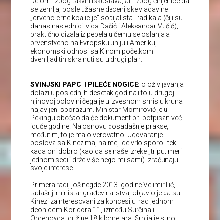
Delom i zbog takvih iskustava, ali i zbog činjenice da
se zemlja, posle užasne decenijske vladavine
„crveno-crne koalicije” socijalista i radikala (čiji su
danas naslednici Ivica Dačić i Aleksandar Vučić),
praktično dizala iz pepela u čemu se oslanjala
prvenstveno na Evropsku uniju i Ameriku,
ekonomski odnosi sa Kinom početkom
dvehiljaditih skrajnuti su u drugi plan.
SVINJSKI PAPCI I PILEĆE NOGICE:
o oživljavanja
dolazi u poslednjih desetak godina i to u drugoj
njihovoj polovini čega je u izvesnom smislu kruna
najavljeni sporazum. Ministar Momirović je u
Pekingu obećao da će dokument biti potpisan već
iduće godine. Na osnovu dosadašnje prakse,
međutim, to je malo verovatno. Ugovaranje
poslova sa Kinezima, naime, ide vrlo sporo i tek
kada oni dobro (kao da se naše izreke „triput meri
jednom seci“ drže više nego mi sami) izračunaju
svoje interese.
Primera radi, još negde 2013. godine Velimir Ilić,
tadašnji ministar građevinarstva, objavio je da su
Kinezi zainteresovani za koncesiju nad jednom
deonicom Koridora 11, između Surčina i
Obrenovca, dužine 18 kilometara. Srbija je silno