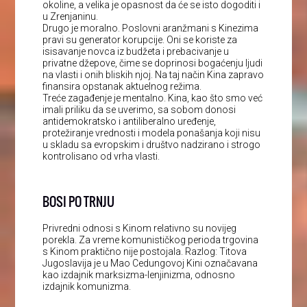
okoline, a velika je opasnost da će se isto dogoditi i
u Zrenjaninu.
Drugo je moralno. Poslovni aranžmani s Kinezima
pravi su generator korupcije. Oni se koriste za
isisavanje novca iz budžeta i prebacivanje u
privatne džepove, čime se doprinosi bogaćenju ljudi
na vlasti i onih bliskih njoj. Na taj način Kina zapravo
finansira opstanak aktuelnog režima.
Treće zagađenje je mentalno. Kina, kao što smo već
imali priliku da se uverimo, sa sobom donosi
antidemokratsko i antiliberalno uređenje,
protežiranje vrednosti i modela ponašanja koji nisu
u skladu sa evropskim i društvo nadzirano i strogo
kontrolisano od vrha vlasti.
BOSI PO TRNJU
Privredni odnosi s Kinom relativno su novijeg
porekla. Za vreme komunističkog perioda trgovina
s Kinom praktično nije postojala. Razlog: Titova
Jugoslavija je u Mao Cedungovoj Kini označavana
kao izdajnik marksizma-lenjinizma, odnosno
izdajnik komunizma.