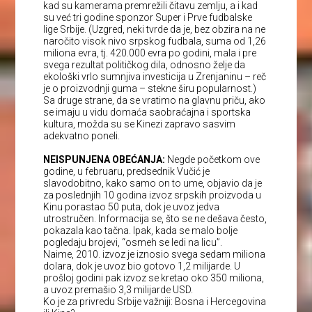
kad su kamerama premrežili čitavu zemlju, a i kad
su već tri godine sponzor Super i Prve fudbalske
lige Srbije. (Uzgred, neki tvrde da je, bez obzira na ne
naročito visok nivo srpskog fudbala, suma od 1,26
miliona evra, tj. 420.000 evra po godini, mala i pre
svega rezultat političkog dila, odnosno želje da
ekološki vrlo sumnjiva investicija u Zrenjaninu – reč
je o proizvodnji guma – stekne širu popularnost.)
Sa druge strane, da se vratimo na glavnu priču, ako
se imaju u vidu domaća saobraćajna i sportska
kultura, možda su se Kinezi zapravo sasvim
adekvatno poneli.
NEISPUNJENA OBEĆANJA:
Negde početkom ove
godine, u februaru, predsednik Vučić je
slavodobitno, kako samo on to ume, objavio da je
za poslednjih 10 godina izvoz srpskih proizvoda u
Kinu porastao 50 puta, dok je uvoz jedva
utrostručen. Informacija se, što se ne dešava često,
pokazala kao tačna. Ipak, kada se malo bolje
pogledaju brojevi, “osmeh se ledi na licu”.
Naime, 2010. izvoz je iznosio svega sedam miliona
dolara, dok je uvoz bio gotovo 1,2 milijarde. U
prošloj godini pak izvoz se kretao oko 350 miliona,
a uvoz premašio 3,3 milijarde USD.
Ko je za privredu Srbije važniji: Bosna i Hercegovina