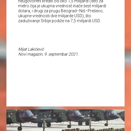
neugovoreni krediti od oko 1,5 milijardi (deo za
metro čija je ukupna vrednost inače šest milijardi
dolara, i drugi za prugu Beograd–Niš–Preševo,
ukupne vrednosti dve milijarde USD), što
zaduživanje Srbije podiže na 7,5 milijardi USD.
Mijat Lakićević
Novi magazin, 9. septembar 2021.