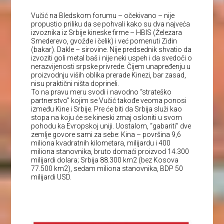
Vučić na Bledskom forumu – očekivano – nije
propustio priliku da se pohvali kako su dva najveća
izvoznika iz Srbije kineske firme – HBIS (Železara
Smederevo, gvožđe i čelik) i već pomenuti Ziđin
(bakar). Dakle – sirovine. Nije predsednik shvatio da
izvoziti goli metal baš i nije neki uspeh i da svedoči o
nerazvijenosti srpske privrede. Čijem unapređenju u
proizvodnju viših oblika prerade Kinezi, bar zasad,
nisu praktični ništa doprineli.
To na pravu meru svodi i navodno “strateško
partnerstvo” kojim se Vučić takođe veoma ponosi
između Kine i Srbije. Pre će biti da Srbija služi kao
stopa na koju će se kineski zmaj osloniti u svom
pohodu ka Evropskoj uniji. Uostalom, “gabariti” dve
zemlje govore sami za sebe: Kina – površina 9,6
miliona kvadratnih kilometara, milijardu i 400
miliona stanovnika, bruto domaći proizvod 14.300
milijardi dolara; Srbija 88.300 km2 (bez Kosova
77.500 km2), sedam miliona stanovnika, BDP 50
milijardi USD.