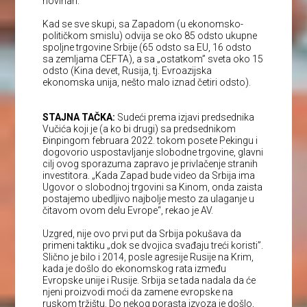
novinari.
Kad se sve skupi, sa Zapadom (u ekonomsko-
političkom smislu) odvija se oko 85 odsto ukupne
spoljne trgovine Srbije (65 odsto sa EU, 16 odsto
sa zemljama CEFTA), a sa „ostatkom” sveta oko 15
odsto (Kina devet, Rusija, tj. Evroazijska
ekonomska unija, nešto malo iznad četiri odsto).
STAJNA TAČKA:
Sudeći prema izjavi predsednika
Vučića koji je (a ko bi drugi) sa predsednikom
Đinpingom februara 2022. tokom posete Pekingu i
dogovorio uspostavljanje slobodne trgovine, glavni
cilj ovog sporazuma zapravo je privlačenje stranih
investitora. „Kada Zapad bude video da Srbija ima
Ugovor o slobodnoj trgovini sa Kinom, onda zaista
postajemo ubedljivo najbolje mesto za ulaganje u
čitavom ovom delu Evrope“, rekao je AV.
Uzgred, nije ovo prvi put da Srbija pokušava da
primeni taktiku „dok se dvojica svađaju treći koristi”.
Slično je bilo i 2014, posle agresije Rusije na Krim,
kada je došlo do ekonomskog rata između
Evropske unije i Rusije. Srbija se tada nadala da će
njeni proizvodi moći da zamene evropske na
ruskom tržištu. Do nekog porasta izvoza je došlo,