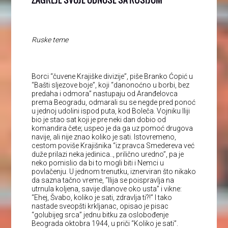
Ruske teme
Borci “čuvene Krajiške divizije”, piše Branko Ćopić u
“Bašti sljezove boje”, koji “danonoćno u borbi, bez
predaha i odmora” nastupaju od Aranđelovca
prema Beogradu, odmarali su se negde pred ponoć
u jednoj udolini ispod puta, kod Boleča. Vojniku Iliji
bio je stao sat koji je pre neki dan dobio od
komandira čete; uspeo je da ga uz pomoć drugova
navije, ali nije znao koliko je sati. Istovremeno,
cestom poviše Krajišnika “iz pravca Smedereva već
duže prilazi neka jedinica.., prilično uredno”, pa je
neko pomislio da bi to mogli biti i Nemci u
povlačenju. U jednom trenutku, iznerviran što nikako
da sazna tačno vreme, “Ilija se poispravlja na
utrnula koljena, savije dlanove oko usta” i vikne:
“Ehej, Švabo, koliko je sati, zdravlja ti?!” I tako
nastade sveopšti krkljanac, opisao je pisac
“golubijeg srca” jednu bitku za oslobođenje
Beograda oktobra 1944, u priči “Koliko je sati”.