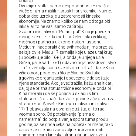
dolara).
Ovo nije rezultat samo nesposobnosti – ma šta
inače o njima mislili – srpskih privrednika. Naime,
dobar deo uzroka je u zatvorenosti kineske
ekonomije. Ne znamo koliko će nam od toga biti
lakše, ali to ne važi samo za Srbiju.
Svojom inicijativom “Pojas i put” Kina je privukla
mnoge zemlje jer ko ne bi poželeo tako velikog,
moćnog i partnera u ekonomskom usponu.
Međutim, nade praktično svih među njima brzo su
se izjalovile. Među 17 zemalja koje ulaze u taj krug
(u početku je bilo 16+1, a onda je u njega ušla i
Grčka, pa je sad 17+1) odavno tinja nezadovoljstvo.
Tih 17 zemalja sada sve otvorenije traži da se Kina
više otvori, pogotovu što je članica Svetske
trgovinske organizacije i obavezna je da poštuje
njene standarde. Ako je već tražila, kažu analitičari,
da joj se prizna status tržišne ekonomije, onda bi
Kina morala i da se ponaša u skladu s tim
statusom, što znači da svoje granice više otvori za
stranu robu. Štaviše, Kina se i u okviru inicijative
17+1 obavezala na otvaranje tržišta, ali to radi
veoma sporo. Od potpisivanja “pisma o
namerama” do potpisivanja sporazuma prođu
godine, pa se onda čeka na početak primene, tako
da ove zemlje nisu zadovoljne ni brzinom niti
obimom kojim kineska strana ispunjava svoja