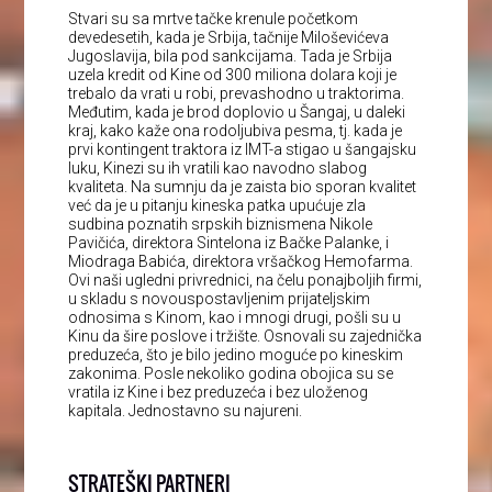
Stvari su sa mrtve tačke krenule početkom
devedesetih, kada je Srbija, tačnije Miloševićeva
Jugoslavija, bila pod sankcijama. Tada je Srbija
uzela kredit od Kine od 300 miliona dolara koji je
trebalo da vrati u robi, prevashodno u traktorima.
Međutim, kada je brod doplovio u Šangaj, u daleki
kraj, kako kaže ona rodoljubiva pesma, tj. kada je
prvi kontingent traktora iz IMT-a stigao u šangajsku
luku, Kinezi su ih vratili kao navodno slabog
kvaliteta. Na sumnju da je zaista bio sporan kvalitet
već da je u pitanju kineska patka upućuje zla
sudbina poznatih srpskih biznismena Nikole
Pavičića, direktora Sintelona iz Bačke Palanke, i
Miodraga Babića, direktora vršačkog Hemofarma.
Ovi naši ugledni privrednici, na čelu ponajboljih firmi,
u skladu s novouspostavljenim prijateljskim
odnosima s Kinom, kao i mnogi drugi, pošli su u
Kinu da šire poslove i tržište. Osnovali su zajednička
preduzeća, što je bilo jedino moguće po kineskim
zakonima. Posle nekoliko godina obojica su se
vratila iz Kine i bez preduzeća i bez uloženog
kapitala. Jednostavno su najureni.
STRATEŠKI PARTNERI