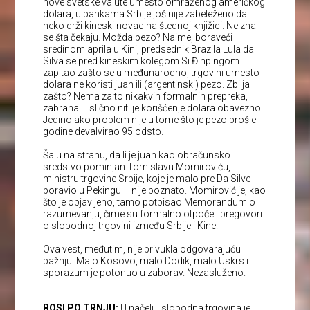
nove svetske valute umesto omraženog američkog
dolara, u bankama Srbije još nije zabeleženo da
neko drži kineski novac na štednoj knjižici. Ne zna
se šta čekaju. Možda pezo? Naime, boraveći
sredinom aprila u Kini, predsednik Brazila Lula da
Silva se pred kineskim kolegom Si Đinpingom
zapitao zašto se u međunarodnoj trgovini umesto
dolara ne koristi juan ili (argentinski) pezo. Zbilja –
zašto? Nema za to nikakvih formalnih prepreka,
zabrana ili slično niti je korišćenje dolara obavezno.
Jedino ako problem nije u tome što je pezo prošle
godine devalvirao 95 odsto.
Šalu na stranu, da li je juan kao obračunsko
sredstvo pominjan Tomislavu Momiroviću,
ministru trgovine Srbije, koje je malo pre Da Silve
boravio u Pekingu – nije poznato. Momirović je, kao
što je objavljeno, tamo potpisao Memorandum o
razumevanju, čime su formalno otpočeli pregovori
o slobodnoj trgovini između Srbije i Kine.
Ova vest, međutim, nije privukla odgovarajuću
pažnju. Malo Kosovo, malo Dodik, malo Uskrs i
sporazum je potonuo u zaborav. Nezasluženo.
BOSI PO TRNJU:
U načelu, slobodna trgovina je