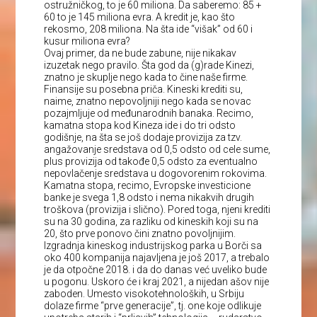
ostružničkog, to je 60 miliona. Da saberemo: 85 +
60 to je 145 miliona evra. A kredit je, kao što
rekosmo, 208 miliona. Na šta ide “višak” od 60 i
kusur miliona evra?
Ovaj primer, da ne bude zabune, nije nikakav
izuzetak nego pravilo. Šta god da (g)rade Kinezi,
znatno je skuplje nego kada to čine naše firme.
Finansije su posebna priča. Kineski krediti su,
naime, znatno nepovoljniji nego kada se novac
pozajmljuje od međunarodnih banaka. Recimo,
kamatna stopa kod Kineza ide i do tri odsto
godišnje, na šta se još dodaje provizija za tzv.
angažovanje sredstava od 0,5 odsto od cele sume,
plus provizija od takođe 0,5 odsto za eventualno
nepovlačenje sredstava u dogovorenim rokovima.
Kamatna stopa, recimo, Evropske investicione
banke je svega 1,8 odsto i nema nikakvih drugih
troškova (provizija i slično). Pored toga, njeni krediti
su na 30 godina, za razliku od kineskih koji su na
20, što prve ponovo čini znatno povoljnijim.
Izgradnja kineskog industrijskog parka u Borči sa
oko 400 kompanija najavljena je još 2017, a trebalo
je da otpočne 2018. i da do danas već uveliko bude
u pogonu. Uskoro će i kraj 2021, a nijedan ašov nije
zaboden. Umesto visokotehnoloških, u Srbiju
dolaze firme “prve generacije”, tj. one koje odlikuje