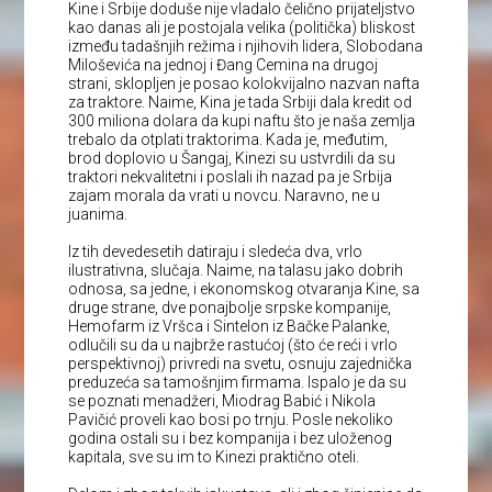
Kine i Srbije doduše nije vladalo čelično prijateljstvo
kao danas ali je postojala velika (politička) bliskost
između tadašnjih režima i njihovih lidera, Slobodana
Miloševića na jednoj i Đang Cemina na drugoj
strani, sklopljen je posao kolokvijalno nazvan nafta
za traktore. Naime, Kina je tada Srbiji dala kredit od
300 miliona dolara da kupi naftu što je naša zemlja
trebalo da otplati traktorima. Kada je, međutim,
brod doplovio u Šangaj, Kinezi su ustvrdili da su
traktori nekvalitetni i poslali ih nazad pa je Srbija
zajam morala da vrati u novcu. Naravno, ne u
juanima.
Iz tih devedesetih datiraju i sledeća dva, vrlo
ilustrativna, slučaja. Naime, na talasu jako dobrih
odnosa, sa jedne, i ekonomskog otvaranja Kine, sa
druge strane, dve ponajbolje srpske kompanije,
Hemofarm iz Vršca i Sintelon iz Bačke Palanke,
odlučili su da u najbrže rastućoj (što će reći i vrlo
perspektivnoj) privredi na svetu, osnuju zajednička
preduzeća sa tamošnjim firmama. Ispalo je da su
se poznati menadžeri, Miodrag Babić i Nikola
Pavičić proveli kao bosi po trnju. Posle nekoliko
godina ostali su i bez kompanija i bez uloženog
kapitala, sve su im to Kinezi praktično oteli.