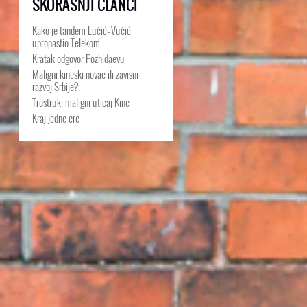
SKORAŠNJI ČLANCI
Kako je tandem Lučić–Vučić
upropastio Telekom
Kratak odgovor Pozhidaevu
Maligni kineski novac ili zavisni
razvoj Srbije?
Trostruki maligni uticaj Kine
Kraj jedne ere