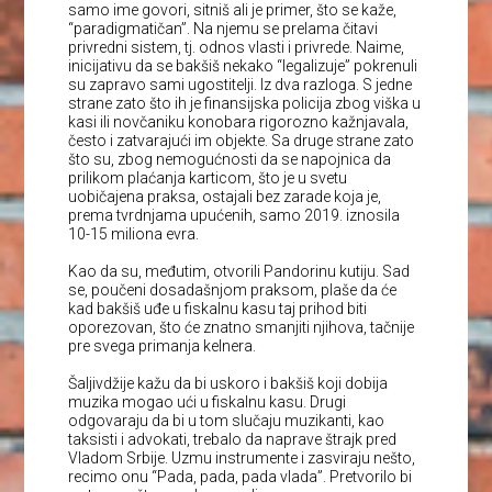
samo ime govori, sitniš ali je primer, što se kaže,
“paradigmatičan”. Na njemu se prelama čitavi
privredni sistem, tj. odnos vlasti i privrede. Naime,
inicijativu da se bakšiš nekako “legalizuje” pokrenuli
su zapravo sami ugostitelji. Iz dva razloga. S jedne
strane zato što ih je finansijska policija zbog viška u
kasi ili novčaniku konobara rigorozno kažnjavala,
često i zatvarajući im objekte. Sa druge strane zato
što su, zbog nemogućnosti da se napojnica da
prilikom plaćanja karticom, što je u svetu
uobičajena praksa, ostajali bez zarade koja je,
prema tvrdnjama upućenih, samo 2019. iznosila
10-15 miliona evra.
Kao da su, međutim, otvorili Pandorinu kutiju. Sad
se, poučeni dosadašnjom praksom, plaše da će
kad bakšiš uđe u fiskalnu kasu taj prihod biti
oporezovan, što će znatno smanjiti njihova, tačnije
pre svega primanja kelnera.
Šaljivdžije kažu da bi uskoro i bakšiš koji dobija
muzika mogao ući u fiskalnu kasu. Drugi
odgovaraju da bi u tom slučaju muzikanti, kao
taksisti i advokati, trebalo da naprave štrajk pred
Vladom Srbije. Uzmu instrumente i zasviraju nešto,
recimo onu “Pada, pada, pada vlada”. Pretvorilo bi