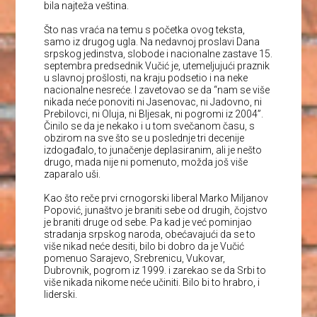
bila najteža veština.
Što nas vraća na temu s početka ovog teksta,
samo iz drugog ugla. Na nedavnoj proslavi Dana
srpskog jedinstva, slobode i nacionalne zastave 15.
septembra predsednik Vučić je, utemeljujući praznik
u slavnoj prošlosti, na kraju podsetio i na neke
nacionalne nesreće. I zavetovao se da “nam se više
nikada neće ponoviti ni Jasenovac, ni Jadovno, ni
Prebilovci, ni Oluja, ni Bljesak, ni pogromi iz 2004”.
Činilo se da je nekako i u tom svečanom času, s
obzirom na sve što se u poslednje tri decenije
izdogađalo, to junačenje deplasiranim, ali je nešto
drugo, mada nije ni pomenuto, možda još više
zaparalo uši.
Kao što reče prvi crnogorski liberal Marko Miljanov
Popović, junaštvo je braniti sebe od drugih, čojstvo
je braniti druge od sebe. Pa kad je već pominjao
stradanja srpskog naroda, obećavajući da se to
više nikad neće desiti, bilo bi dobro da je Vučić
pomenuo Sarajevo, Srebrenicu, Vukovar,
Dubrovnik, pogrom iz 1999. i zarekao se da Srbi to
više nikada nikome neće učiniti. Bilo bi to hrabro, i
liderski.