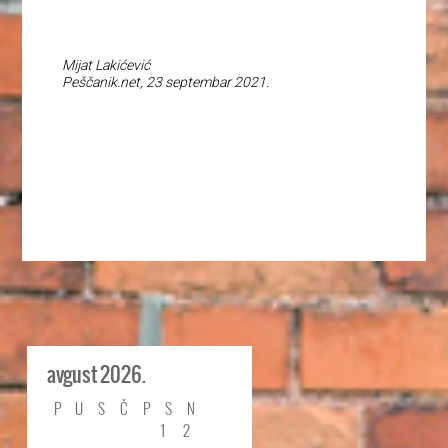
Mijat Lakićević
Peščanik.net, 23 septembar 2021.
avgust 2026.
P
U
S
Č
P
S
N
1
2