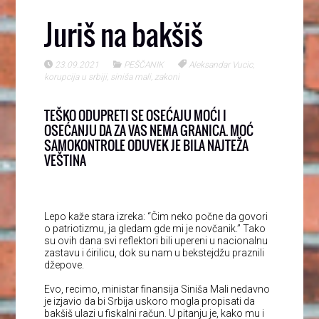
Juriš na bakšiš
23.09.2021
PEŠČANIK
Aleksandar Vucic
,
korupcija u srbiji
,
siniša mali
,
zakoni
TEŠKO ODUPRETI SE OSEĆAJU MOĆI I
OSEĆANJU DA ZA VAS NEMA GRANICA. MOĆ
SAMOKONTROLE ODUVEK JE BILA NAJTEŽA
VEŠTINA
Lepo kaže stara izreka: “Čim neko počne da govori
o patriotizmu, ja gledam gde mi je novčanik.” Tako
su ovih dana svi reflektori bili upereni u nacionalnu
zastavu i ćirilicu, dok su nam u bekstejdžu praznili
džepove.
Evo, recimo, ministar finansija Siniša Mali nedavno
je izjavio da bi Srbija uskoro mogla propisati da
bakšiš ulazi u fiskalni račun. U pitanju je, kako mu i