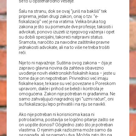
se to u opštenarodno veselje.
Šalu na stranu, dok se ovaj “juriš na bakšiš” tek
priprema, jedan drugi zakon, onaj o tzv. “e-
fiskalizaciji” već je na vratima. Velika bruka tog
zakona je što su pomenute dve profesije, taksisti i
advokati, ponovo izuzeti iz njegovog važenja i opet
su dobili specijalni, takoreći natpravni status.
Sramota, naročito za navodne zaštitnike pravne
jednakosti advokate, ali na to više ne treba trošiti
reči.
Nije to ni najvažnije. Suština ovog zakona – čija je
zapravo glavna novina da zahteva obavezno
uvođenje novih elektronskih fiskalnih kasa – jeste u
tome da je on nepotreban. Privrednici već imaju
fiskalne kase, te kase su već povezane s Poreskom
upravom, dakle i prihod se beleži i kontrola je
omogućena. Zakon nije potreban ni građanima. Ne
samo zahvaljujući nagradnoj igri “uzmi račun”, oni
su fiskalizaciju lepo prihvatili i na nju se navikli.
Ako nije potreban ni korisnicima kasa ni
potrošačima, postavlja se logično pitanje zašto se
on uopšte donosi? Očigledno zato što je potreban
vlastima. O njenim pak razlozima može samo da
se nagađa, ali se nameću dva. Možda zato što na