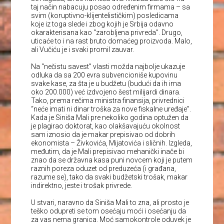
taj način nabacuju posao određenim firmama – sa
svim (koruptivno-klijentelističkim) posledicama
koje iz toga slede i zbog kojih je Srbija odavno
okarakterisana kao “zarobljena privreda”. Drugo,
uticaće to i na rast bruto domaćeg proizvoda. Malo,
ali Vučiću je i svaki promil zauvar.
Na “nečistu savest” vlasti možda najbolje ukazuje
odluka da sa 200 evra subvencioniše kupovinu
svake kase, za šta je u budžetu (budući da ih ima
oko 200.000) već izdvojeno šest milijardi dinara.
Tako, prema rečima ministra finansija, privrednici
“neće imati ni dinar troška za nove fiskalne uređaje”.
Kada je Siniša Mali pre nekoliko godina optužen da
je plagirao doktorat, kao olakšavajuću okolnost
sam iznosio da je makar prepisivao od dobrih
ekonomista – Živkovića, Mijatovića i sličnih. Izgleda,
međutim, da je Mali prepisivao mehanički inače bi
znao da se državna kasa puni novcem koji je putem
raznih poreza oduzet od preduzeća (i građana,
razume se), tako da svaki budžetski trošak, makar
indirektno, jeste i trošak privrede.
U stvari, naravno da Siniša Mali to zna, ali prosto je
teško odupreti se tom osećaju moći i osećanju da
za vas nema granica. Moć samokontrole oduvek je