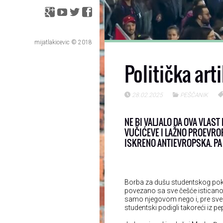
mijatlakicevic © 2018
Politička arti
28.02.2025
PEŠČANIK
NE BI VALJALO DA OVA VLAS
VUČIĆEVE I LAŽNO PROEVRO
ISKRENO ANTIEVROPSKA. PA
Borba za dušu studentskog pokreta j
povezano sa sve češće isticano
samo njegovom nego i, pre sveg
studentski podigli takoreći iz pe