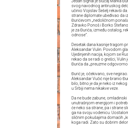
Jedan signal je slučaj Marka Đur
svog navodnog antiruskog delova
učinio Vojislav Šešelj rekavši d
strane diplomate ubeđivao da iza
Đurićevom „nedoličnom ponašanju
Zdravko Ponoš i Borko Stefanović.
je za Đurića, između ostalog, r
odnose“.
Desetak dana kasnije tragom prv
Aleksandar Vulin. Povodom glasa
Ujedinjenih nacija, kojom se Rusi
rekao da se radi o grešci, Vulin j
Đurića da „preuzme odgovornos
Đurić je, očekivano, sve negirao.
Aleksandar Vučić nije branio Đur
bilo, bitno je da je neko iz nek
u Srbiji nema nikakve veze.
Da ne bude zabune, omladinski p
unutrašnjom energijom i potrebo
će neko sa strane, pa i strane sl
ga na svoju vodenicu. Uostalom,
sličnim pokušajima domaćih „kuv
koga radi. Zato su dobrim delom 