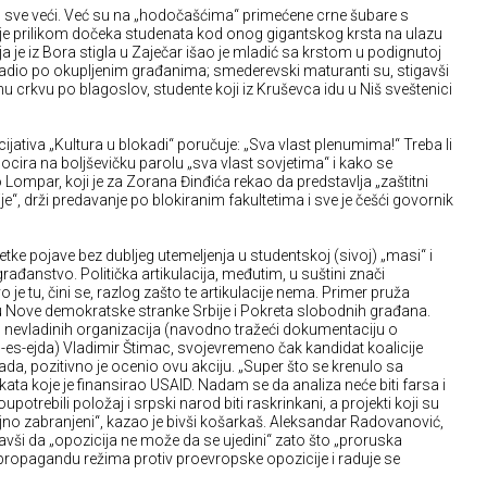
 su sve veći. Već su na „hodočašćima“ primećene crne šubare s
 je prilikom dočeka studenata kod onog gigantskog krsta na ulazu
a je iz Bora stigla u Zaječar išao je mladić sa krstom u podignutoj
a kadio po okupljenim građanima; smederevski maturanti su, stigavši
lnu crkvu po blagoslov, studente koji iz Kruševca idu u Niš sveštenici
ijativa „Kultura u blokadi“ poručuje: „Sva vlast plenumima!“ Treba li
ocira na boljševičku parolu „sva vlast sovjetima“ i kako se
o Lompar, koji je za Zorana Đinđića rekao da predstavlja „zaštitni
je“, drži predavanje po blokiranim fakultetima i sve je češći govornik
etke pojave bez dubljeg utemeljenja u studentskoj (sivoj) „masi“ i
rađanstvo. Politička artikulacija, međutim, u suštini znači
 je tu, čini se, razlog zašto te artikulacije nema. Primer pruža
Nove demokratske stranke Srbije i Pokreta slobodnih građana.
o nevladinih organizacija (navodno tražeći dokumentaciju o
u-es-ejda) Vladimir Štimac, svojevremeno čak kandidat koalicije
a, pozitivno je ocenio ovu akciju. „Super što se krenulo sa
ata koje je finansirao USAID. Nadam se da analiza neće biti farsa i
upotrebili položaj i srpski narod biti raskrinkani, a projekti koji su
rajno zabranjeni“, kazao je bivši košarkaš. Aleksandar Radovanović,
kavši da „opozicija ne može da se ujedini“ zato što „proruska
propagandu režima protiv proevropske opozicije i raduje se