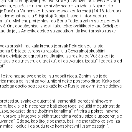
ića. Ministar spoljnih poslova Srbije (u ostavci) praktično je, zbog
nja, optužen – ni manje ni više nego – za izdaju. Najpre je to
a je Đurić na Minhenskoj bezbednosnoj konferenciji (14-16. februar)
 demonstracija u Srbiji stoji Rusija. U stvari, informaciju o
“ u Minhenu prvi je plasirao Boris Tadić, a zatim su to ponovili
 Oni, doduše, nisu iznosili tako teške kvalifikacije kao Šešelj koji
ekao da je „iz Amerike došao sa zadatkom da kvari srpsko-ruske
aka srpskih radikala krenuo je prvak Pokreta socijalista
nja Srbije za evropsku rezoluciju u Generalnoj skupštini
ja okrivljuje za agresiju na Ukrajinu, za razliku od Vučića koji je
e izjavio da „ne veruje u grešku“, ali da „veruje u izdaju“. I zatražio od
t“.
 I oštro napao sve one koji su napali njega. Zanimljivo je da
ića mada ga, istini za volju, nije ni nešto posebno dirao. Kako god
og razloga osetio potrebu da kaže kako Rusija sa ovim što se dešava
rotesti su svakako autentični i samonikli, određeni njihovom
m. Ipak, bilo bi neoprezno baš zbog toga isključiti mogućnost da
užbe, pokušati da se „bočnim kanalima“ infiltrira u pokret i navrne
 upravo iz krugova bliskih studentima već su stizala upozorenja o
arica“. Gde se, kao što je poznato, baš i ne zna tačno ko sve i za
mladi i odlučili da budu tako konspirativni i „samozatajni“.