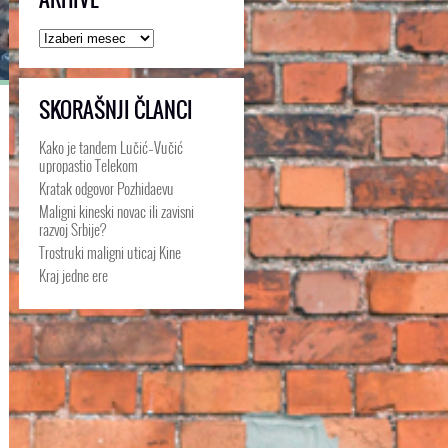
Arhive
SKORAŠNJI ČLANCI
Kako je tandem Lučić–Vučić
upropastio Telekom
Kratak odgovor Pozhidaevu
Maligni kineski novac ili zavisni
razvoj Srbije?
Trostruki maligni uticaj Kine
Kraj jedne ere