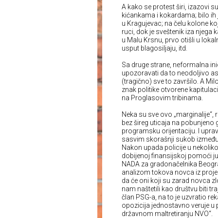
A kako se protest širi, izazovi
kićankama i kokardama; bilo ih
u Kragujevac; na čelu kolone koj
ruci, dok je sveštenik iza njeg
u Malu Krsnu, prvo otišli u loka
usput blagosiljaju, itd.
Sa druge strane, neformalna inic
upozoravati da to neodoljivo as
(tragično) sve to završilo. A Mil
znak politike otvorene kapitulaci
na Proglasovim tribinama.
Neka su sve ovo „marginalije“, r
bez šireg uticaja na pobunjeno g
programsku orijentaciju. I upravo
sasvim skorašnji sukob između 
Nakon upada policije u nekolik
dobijenoj finansijskoj pomoći j
NADA za gradonačelnika Beograd
analizom tokova novca iz projek
da će oni koji su zarad novca zlo
nam naštetili kao društvu biti t
član PSG-a, na to je uzvratio re
opozicija jednostavno veruje u 
državnom maltretiranju NVO“.