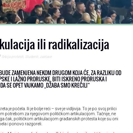
kulacija ili radikalizacija
Srbija protesti
,
Studenti
,
zastave
T BUDE ZAMENJENA NEKOM DRUGOM KOJA ĆE, ZA RAZLIKU OD
PSKE I LAŽNO PRORUSKE, BITI ISKRENO PRORUSKA I
 DA SE OPET VAJKAMO „DŽABA SMO KREČILI“
e počela. Ili je bolje reći – sve je vidljivija. To je po svoj prilici
m potrebom za njegovom političkom artikulacijom. Tačnije, ne
a čak, političkom artikulacijom građanskih protesta koje su oni
pela i ponovo razgoreli.