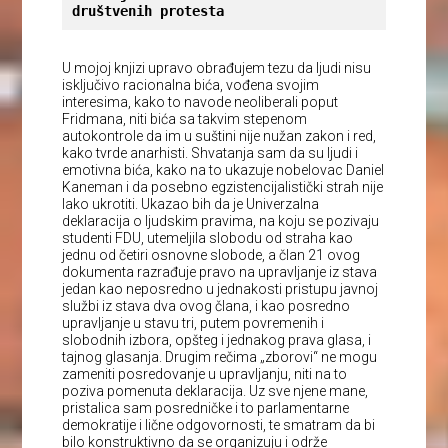
društvenih protesta
U mojoj knjizi upravo obrađujem tezu da ljudi nisu
isključivo racionalna bića, vođena svojim
interesima, kako to navode neoliberali poput
Fridmana, niti bića sa takvim stepenom
autokontrole da im u suštini nije nužan zakon i red,
kako tvrde anarhisti. Shvatanja sam da su ljudi i
emotivna bića, kako na to ukazuje nobelovac Daniel
Kaneman i da posebno egzistencijalistički strah nije
lako ukrotiti. Ukazao bih da je Univerzalna
deklaracija o ljudskim pravima, na koju se pozivaju
studenti FDU, utemeljila slobodu od straha kao
jednu od četiri osnovne slobode, a član 21 ovog
dokumenta razrađuje pravo na upravljanje iz stava
jedan kao neposredno u jednakosti pristupu javnoj
službi iz stava dva ovog člana, i kao posredno
upravljanje u stavu tri, putem povremenih i
slobodnih izbora, opšteg i jednakog prava glasa, i
tajnog glasanja. Drugim rečima „zborovi“ ne mogu
zameniti posredovanje u upravljanju, niti na to
poziva pomenuta deklaracija
. Uz sve njene mane,
pristalica sam posredničke i to parlamentarne
demokratije i lične odgovornosti, te smatram da bi
bilo konstruktivno da se organizuju i održe