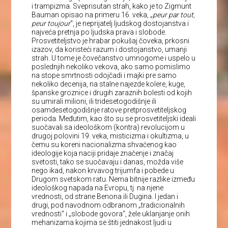
i trampizma. Sveprisutan strah, kako je to Zigmunt
Bauman opisao na primeru 16. veka, „
peur par tout,
peur toujour
“, je neprijatelj ljudskog dostojanstva i
najveća pretnja po ljudska prava i slobode.
Prosvetiteljstvo je hrabar pokušaj čoveka, prkosni
izazov, da koristeći razum i dostojanstvo, umanji
strah. U tome je čovečanstvo umnogome i uspelo u
poslednjih nekoliko vekova, ako samo pomislimo
na stope smrtnosti odojčadi i majki pre samo
nekoliko decenija, na stalne najezde kolere, kuge,
španske groznice i drugih zaraznih bolesti od kojih
su umirali milioni, ili tridesetogodišnje ili
osamdesetogodišnje ratove pretprosvetiteljskog
perioda. Međutim, kao što su se prosvetiteljski ideali
suočavali sa ideološkom (kontra) revolucijom u
drugoj polovini 19. veka, misticizma i okultizma, u
čemu su koreni nacionalizma shvaćenog kao
ideologije koja naciji pridaje značenje i značaj
svetosti, tako se suočavaju i danas, možda više
nego ikad, nakon krvavog trijumfa i pobede u
Drugom svetskom ratu. Nema bitnije razlike između
ideološkog napada na Evropu, tj. na njene
vrednosti, od strane Benona ili Dugina. I jedan i
drugi, pod navodnom odbranom „tradicionalnih
vrednosti“ i „slobode govora“, žele uklanjanje onih
mehanizama kojima se štiti jednakost ljudi u