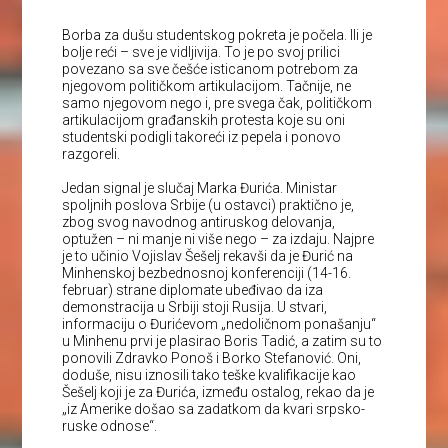
Borba za dušu studentskog pokreta je počela. Ili je
bolje reći – sve je vidljivija. To je po svoj prilici
povezano sa sve češće isticanom potrebom za
njegovom političkom artikulacijom. Tačnije, ne
samo njegovom nego i, pre svega čak, političkom
artikulacijom građanskih protesta koje su oni
studentski podigli takoreći iz pepela i ponovo
razgoreli.
Jedan signal je slučaj Marka Đurića. Ministar
spoljnih poslova Srbije (u ostavci) praktično je,
zbog svog navodnog antiruskog delovanja,
optužen – ni manje ni više nego – za izdaju. Najpre
je to učinio Vojislav Šešelj rekavši da je Đurić na
Minhenskoj bezbednosnoj konferenciji (14-16.
februar) strane diplomate ubeđivao da iza
demonstracija u Srbiji stoji Rusija. U stvari,
informaciju o Đurićevom „nedoličnom ponašanju“
u Minhenu prvi je plasirao Boris Tadić, a zatim su to
ponovili Zdravko Ponoš i Borko Stefanović. Oni,
doduše, nisu iznosili tako teške kvalifikacije kao
Šešelj koji je za Đurića, između ostalog, rekao da je
„iz Amerike došao sa zadatkom da kvari srpsko-
ruske odnose“.