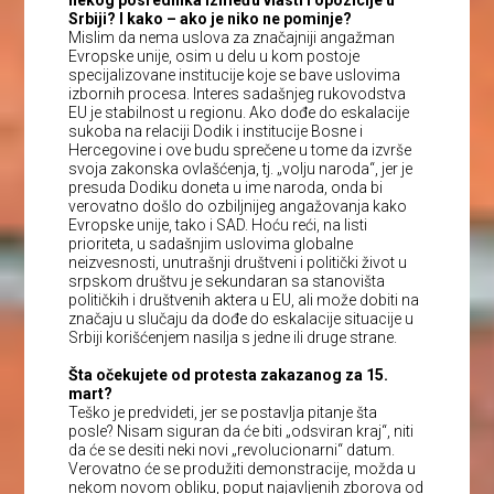
Srbiji? I kako – ako je niko ne pominje?
Mislim da nema uslova za značajniji angažman
Evropske unije, osim u delu u kom postoje
specijalizovane institucije koje se bave uslovima
izbornih procesa. Interes sadašnjeg rukovodstva
EU je stabilnost u regionu. Ako dođe do eskalacije
sukoba na relaciji Dodik i institucije Bosne i
Hercegovine i ove budu sprečene u tome da izvrše
svoja zakonska ovlašćenja, tj. „volju naroda“, jer je
presuda Dodiku doneta u ime naroda, onda bi
verovatno došlo do ozbiljnijeg angažovanja kako
Evropske unije, tako i SAD. Hoću reći, na listi
prioriteta, u sadašnjim uslovima globalne
neizvesnosti, unutrašnji društveni i politički život u
srpskom društvu je sekundaran sa stanovišta
političkih i društvenih aktera u EU, ali može dobiti na
značaju u slučaju da dođe do eskalacije situacije u
Srbiji korišćenjem nasilja s jedne ili druge strane.
Šta očekujete od protesta zakazanog za 15.
mart?
Teško je predvideti, jer se postavlja pitanje šta
posle? Nisam siguran da će biti „odsviran kraj“, niti
da će se desiti neki novi „revolucionarni“ datum.
Verovatno će se produžiti demonstracije, možda u
nekom novom obliku, poput najavljenih zborova od