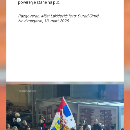
poverenje stane na put.
Razgovarao: Mijat Lakićević; foto: Đurađ Šimić
Novi magazin, 13. mart 2025.