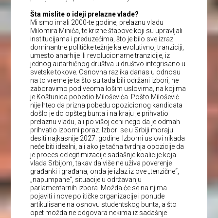
Šta mislite o ideji prelazne vlade?
Mi smo imali 2000-te godine, prelaznu vladu
Milomira Minića, te krizne štabove koji su upravljali
institucijama i preduzećima, što je bilo sve izraz
dominantne političke težnje ka evolutivnoj tranziciji,
umesto anarhije ili revolucionarne tranzicije, iz
jednog autarhičnog društva u društvo integrisano u
svetske tokove. Osnovna razlika danas u odnosu
na to vreme je ta što su tada bili održani izbori, ne
zaboravimo pod veoma lošim uslovima, na kojima
je Koštunica pobedio Miloševića. Pošto Milošević
nije hteo da prizna pobedu opozicionog kandidata
došlo je do opšteg bunta i na kraju je prihvatio
prelaznu vladu, ali po višoj ceni nego da je odmah
prihvatio izborni poraz. Izbori se u Srbiji moraju
desiti najkasnije 2027. godine. Izborni uslovi nikada
neće biti idealni, ali ako je tačna tvrdnja opozicije da
je proces delegitimizacije sadašnje koalicije koja
vlada Srbijom, takav da više ne uživa poverenje
građanki i građana, onda je izlaz iz ove „tenzične“,
„napumpane“, situacije u održavanju
parlamentarnih izbora. Možda će se na njima
pojaviti i nove političke organizacije i ponude
artikulisane na osnovu studentskog bunta, a što
opet možda ne odgovara nekima iz sadašnje