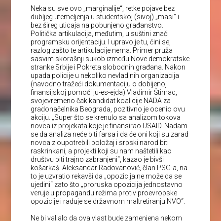
Neka su sve ovo „marginalije“, retke pojave bez
dubljeg utemeljenja u studentskoj (sivoj) „masi“ i
bez šireg uticaja na pobunjeno građanstvo.
Politička artikulacija, međutim, u suštini znači
programsku orijentaciju. I upravo je tu, čini se,
razlog zašto te artikulacije nema. Primer pruža
sasvim skorašnji sukob između Nove demokratske
stranke Srbije i Pokreta slobodnih građana. Nakon
upada policije u nekoliko nevladinih organizacija
(navodno tražeći dokumentaciju o dobijenoj
finansijskoj pomoći ju-es-ejda) Vladimir Štimac,
svojevremeno čak kandidat koalicije NADA za
gradonačelnika Beograda, pozitivno je ocenio ovu
akciju. „Super što se krenulo sa analizom tokova
novca iz projekata koje je finansirao USAID. Nadam
se da analiza neće biti farsa i da će oni koji su zarad
novca zloupotrebili položaj i srpski narod biti
raskrinkani, a projekti koji su nam naštetili kao
društvu biti trajno zabranjeni“, kazao je bivši
košarkaš. Aleksandar Radovanović, član PSG-a, na
to je uzvratio rekavši da „opozicija ne može da se
ujedini“ zato što „proruska opozicija jednostavno
veruje u propagandu režima protiv proevropske
opozicije i raduje se državnom maltretiranju NVO“.
Ne bi valjalo da ova vlast bude zamenjena nekom