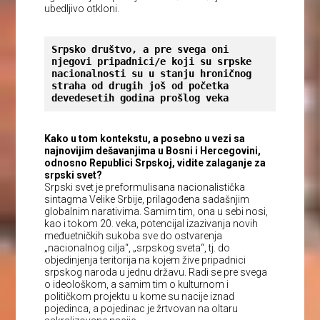
ubedljivo otkloni.
Srpsko društvo, a pre svega oni 
njegovi pripadnici/e koji su srpske 
nacionalnosti su u stanju hroničnog 
straha od drugih još od početka 
devedesetih godina prošlog veka
Kako u tom kontekstu, a posebno u vezi sa
najnovijim dešavanjima u Bosni i Hercegovini,
odnosno Republici Srpskoj, vidite zalaganje za
srpski svet?
Srpski svet je preformulisana nacionalistička
sintagma Velike Srbije, prilagođena sadašnjim
globalnim narativima. Samim tim, ona u sebi nosi,
kao i tokom 20. veka, potencijal izazivanja novih
međuetničkih sukoba sve do ostvarenja
„nacionalnog cilja“, „srpskog sveta“, tj. do
objedinjenja teritorija na kojem žive pripadnici
srpskog naroda u jednu državu. Radi se pre svega
o ideološkom, a samim tim o kulturnom i
političkom projektu u kome su nacije iznad
pojedinca, a pojedinac je žrtvovan na oltaru