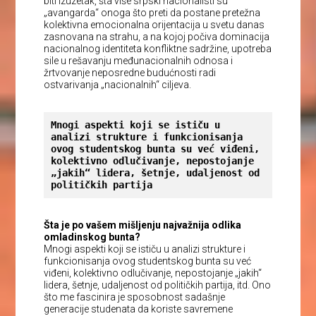
biti izuzetak, šta više srpski nacionalisti su
„avangarda“ onoga što preti da postane pretežna
kolektivna emocionalna orijentacija u svetu danas
zasnovana na strahu, a na kojoj počiva dominacija
nacionalnog identiteta konfliktne sadržine, upotreba
sile u rešavanju međunacionalnih odnosa i
žrtvovanje neposredne budućnosti radi
ostvarivanja „nacionalnih“ ciljeva.
Mnogi aspekti koji se ističu u 
analizi strukture i funkcionisanja 
ovog studentskog bunta su već viđeni, 
kolektivno odlučivanje, nepostojanje 
„jakih“ lidera, šetnje, udaljenost od 
političkih partija
Šta je po vašem mišljenju najvažnija odlika
omladinskog bunta?
Mnogi aspekti koji se ističu u analizi strukture i
funkcionisanja ovog studentskog bunta su već
viđeni, kolektivno odlučivanje, nepostojanje „jakih“
lidera, šetnje, udaljenost od političkih partija, itd. Ono
što me fascinira je sposobnost sadašnje
generacije studenata da koriste savremene