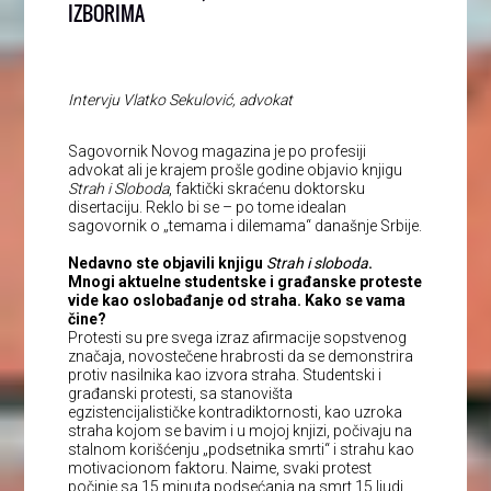
IZBORIMA
Intervju Vlatko Sekulović, advokat
Sagovornik Novog magazina je po profesiji
advokat ali je krajem prošle godine objavio knjigu
Strah i Sloboda
, faktički skraćenu doktorsku
disertaciju. Reklo bi se – po tome idealan
sagovornik o „temama i dilemama“ današnje Srbije.
Nedavno ste objavili knjigu
Strah i sloboda
.
Mnogi aktuelne studentske i građanske proteste
vide kao oslobađanje od straha. Kako se vama
čine?
Protesti su pre svega izraz afirmacije sopstvenog
značaja, novostečene hrabrosti da se demonstrira
protiv nasilnika kao izvora straha. Studentski i
građanski protesti, sa stanovišta
egzistencijalističke kontradiktornosti, kao uzroka
straha kojom se bavim i u mojoj knjizi, počivaju na
stalnom korišćenju „podsetnika smrti“ i strahu kao
motivacionom faktoru. Naime, svaki protest
počinje sa 15 minuta podsećanja na smrt 15 ljudi