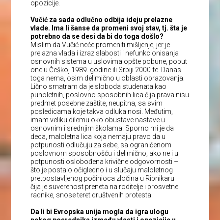
opozicije.
Vučić za sada odlučno odbija ideju prelazne
vlade. Ima li šanse da promeni svoj stav, tj. šta je
potrebno da se desi da bi do toga došlo?
Mislim da Vučić neće promeniti mišljenje, jer je
prelazna vlada i izraz slabosti i nefunkcionisanja
osnovnih sistema u uslovima opšte pobune, poput
one u Češkoj 1989. godine ili Srbiji 2000-te. Danas
toga nema, osim delimično u oblasti obrazovanja.
Lično smatram da je sloboda studenata kao
punoletnih, poslovno sposobnih lica čija prava nisu
predmet posebne zaštite, neupitna, sa svim
posledicama koje takva odluka nosi. Međutim,
imam veliku dilemu oko obustave nastave u
osnovnim i srednjim školama. Sporno mi je da
deca, maloletna lica koja nemaju pravo da u
potpunosti odlučuju za sebe, sa ograničenom
poslovnom sposobnošću i delimično, ako ne i u
potpunosti oslobođena krivične odgovornosti –
što je postalo očigledno i u slučaju maloletnog
pretpostavljenog počinioca zločina u Ribnikaru –
čija je suverenost preneta na roditelje i prosvetne
radnike, snose teret društvenih protesta.
Da li bi Evropska unija mogla da igra ulogu
nekog posrednika između vlasti i opozicije u