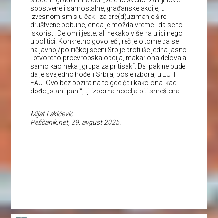
studenti građanima dali „zeleno svetlo“ za njihove
sopstvene i samostalne, građanske akcije, u
izvesnom smislu čak i za pre(d)uzimanje šire
društvene pobune, onda je možda vreme i da se to
iskoristi. Delom i jeste, ali nekako više na ulici nego
u politici. Konkretno govoreći, reč je o tome da se
na javnoj/političkoj sceni Srbije profiliše jedna jasno
i otvoreno proevropska opcija, makar ona delovala
samo kao neka „grupa za pritisak“. Da ipak ne bude
da je svejedno hoće li Srbija, posle izbora, u EU ili
EAU. Ovo bez obzira na to gde će i kako ona, kad
dođe „stani-pani“, tj. izborna nedelja biti smeštena.
Mijat Lakićević
Peščanik.net, 29. avgust 2025.