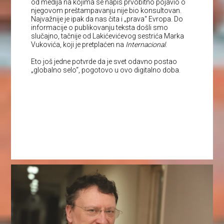
od medija na kojima se napis prvobitno pojavio o
njegovom preštampavanju nije bio konsultovan.
Najvažnije je ipak da nas čita i „prava“ Evropa. Do
informacije o publikovanju teksta došli smo
slučajno, tačnije od Lakićevićevog sestrića Marka
Vukovića, koji je pretplaćen na
Internacional
.
Eto još jedne potvrde da je svet odavno postao
„globalno selo“, pogotovo u ovo digitalno doba.