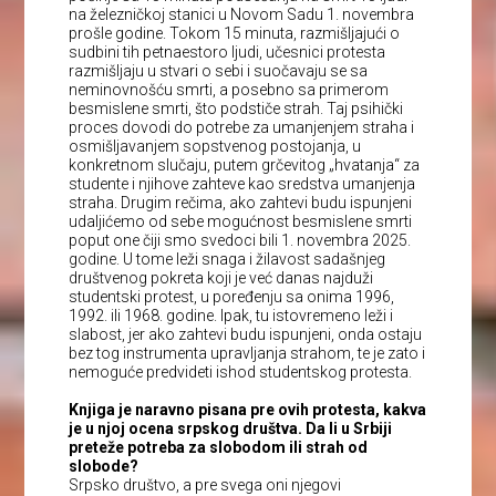
na železničkoj stanici u Novom Sadu 1. novembra
prošle godine. Tokom 15 minuta, razmišljajući o
sudbini tih petnaestoro ljudi, učesnici protesta
razmišljaju u stvari o sebi i suočavaju se sa
neminovnošću smrti, a posebno sa primerom
besmislene smrti, što podstiče strah. Taj psihički
proces dovodi do potrebe za umanjenjem straha i
osmišljavanjem sopstvenog postojanja, u
konkretnom slučaju, putem grčevitog „hvatanja“ za
studente i njihove zahteve kao sredstva umanjenja
straha. Drugim rečima, ako zahtevi budu ispunjeni
udaljićemo od sebe mogućnost besmislene smrti
poput one čiji smo svedoci bili 1. novembra 2025.
godine. U tome leži snaga i žilavost sadašnjeg
društvenog pokreta koji je već danas najduži
studentski protest, u poređenju sa onima 1996,
1992. ili 1968. godine. Ipak, tu istovremeno leži i
slabost, jer ako zahtevi budu ispunjeni, onda ostaju
bez tog instrumenta upravljanja strahom, te je zato i
nemoguće predvideti ishod studentskog protesta.
Knjiga je naravno pisana pre ovih protesta, kakva
je u njoj ocena srpskog društva. Da li u Srbiji
preteže potreba za slobodom ili strah od
slobode?
Srpsko društvo, a pre svega oni njegovi