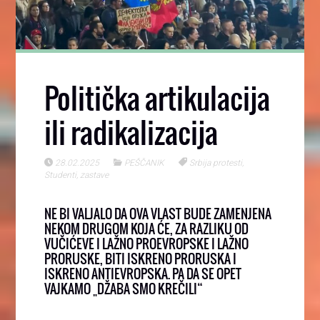
Politička artikulacija
ili radikalizacija
28.02.2025
PEŠČANIK
Srbija protesti
,
Studenti
,
zastave
NE BI VALJALO DA OVA VLAST BUDE ZAMENJENA
NEKOM DRUGOM KOJA ĆE, ZA RAZLIKU OD
VUČIĆEVE I LAŽNO PROEVROPSKE I LAŽNO
PRORUSKE, BITI ISKRENO PRORUSKA I
ISKRENO ANTIEVROPSKA. PA DA SE OPET
VAJKAMO „DŽABA SMO KREČILI“