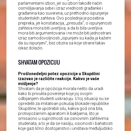
parlamentarni izbori, jer su izbori takođe način
osmišljavanja sebe i izraz vrednosti građanke i
građanina kao suverena, uz prethodno ispunjenje
studentskih zahteva. Ovo poslednje je posebna
prepreka, jer konstatacija, „presuda“, o ispunjenosti
zahteva mora biti uverljiva, a da bi bila uverljiva
mora biti argumentovana i ne može biti jednostrani
izraz samodovoljnosti „ispunjeni su kada ja kažem
da su ispunjeni“, bez obzira sa koje strane takav
iskaz dolazio.
SHVATAM OPOZICIJU
Prošlonedeljni potez opozicije u Skupštini
izazvao je različite reakcije. Kakvo je vaše
mišljenje?
Shvatam da je opozicija morala nešto da uradi
kako bi privukla poverenje koje joj svojim
odbijanjem studenti uskraćuju. U toj situaciji su se
opredelili za imitativan pokušaj blokade republičke
Skupštine, te upotrebili silu, kakva god ona bila,
protivpožarnim aparatom ili bakljama, što je
smisaono u suprotnosti sa osnovnim zahtevima
studenata, a to je da se nasilju, osionosti i bahatosti
koje gazi lično dostojanstvo i uništava međuljudsko