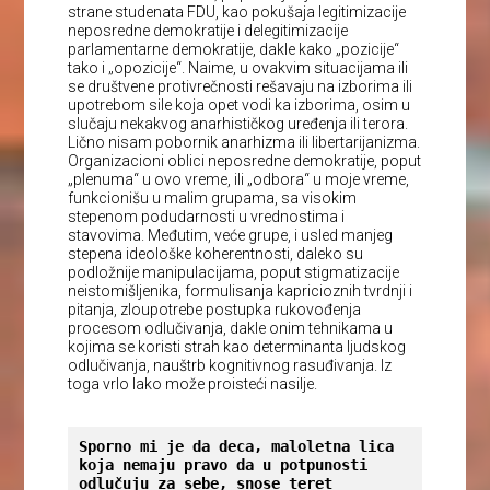
strane studenata FDU, kao pokušaja legitimizacije
neposredne demokratije i delegitimizacije
parlamentarne demokratije, dakle kako „pozicije“
tako i „opozicije“. Naime, u ovakvim situacijama ili
se društvene protivrečnosti rešavaju na izborima ili
upotrebom sile koja opet vodi ka izborima, osim u
slučaju nekakvog anarhističkog uređenja ili terora.
Lično nisam pobornik anarhizma ili libertarijanizma.
Organizacioni oblici neposredne demokratije, poput
„plenuma“ u ovo vreme, ili „odbora“ u moje vreme,
funkcionišu u malim grupama, sa visokim
stepenom podudarnosti u vrednostima i
stavovima. Međutim, veće grupe, i usled manjeg
stepena ideološke koherentnosti, daleko su
podložnije manipulacijama, poput stigmatizacije
neistomišljenika, formulisanja kapricioznih tvrdnji i
pitanja, zloupotrebe postupka rukovođenja
procesom odlučivanja, dakle onim tehnikama u
kojima se koristi strah kao determinanta ljudskog
odlučivanja, nauštrb kognitivnog rasuđivanja. Iz
toga vrlo lako može proisteći nasilje.
Sporno mi je da deca, maloletna lica 
koja nemaju pravo da u potpunosti 
odlučuju za sebe, snose teret 