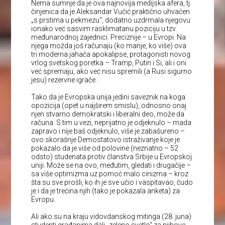
Nema sumnje da je ova najnovija medijska afera, tj.
činjenica da je Aleksandar Vučić praktično uhvaćen
„s prstima u pekmezu“, dodatno uzdrmala njegovu
ionako već sasvim rasklimatanu poziciju u tzv.
međunarodnoj zajednici. Preciznije – u Evropi. Na
njega možda još računaju (ko manje, ko više) ova
tri moderna jahača apokalipse, protagonisti novog
vrlog svetskog poretka – Tramp, Putin i Si, ali i oni
već spremaju, ako već nisu spremili (a Rusi sigurno
jesu) rezervne igrače.
Tako da je Evropska unija jedini saveznik na koga
opozicija (opet u najširem smislu), odnosno onaj
njen stvarno demokratski i liberalni deo, može da
računa. S tim u vezi, neprijatno je odjeknulo – mada
zapravo i nije baš odjeknulo, više je zabašureno –
ovo skorašnje Demostatovo istraživanje koje je
pokazalo da je više od polovine (neznatno – 52
odsto) studenata protiv članstva Srbije u Evropskoj
uniji. Može se na ovo, međutim, gledati i drugačije –
sa više optimizma uz pomoć malo cinizma – kroz
šta su sve prošli, ko ih je sve učio i vaspitavao, čudo
je i da je trećina njih (tako je pokazala anketa) za
Evropu.
Ali ako su na kraju vidovdanskog mitinga (28. juna)