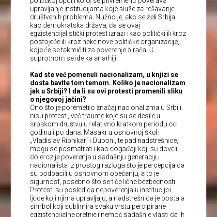
političkoj opciji kojoj se privremeno poverava
upravljanje institucijama koje služe za rešavanje
društvenih problema. Nužno je, ako se želi Srbija
kao demokratska država, da se ovaj
egzistencijalistički protest izrazi i kao politički ili kroz
postojeće ili kroz neke nove političke organizacije,
koje će se takmičiti za poverenje birača. U
suprotnom se ide ka anarhiji.
Kad ste već pomenuli nacionalizam, u knjizi se
dosta bavite tom temom. Koliko je nacionalizam
jak u Srbiji? I da li su ovi protesti promenili sliku
o njegovoj jačini?
Ono što je poremetilo značaj nacionalizma u Srbiji
nisu protesti, već traume koje su se desile u
srpskom društvu u relativno kratkom periodu od
godinu i po dana. Masakr u osnovnoj školi
„Vladislav Ribnikar“ i Duboni, te pad nadstrešnice,
mogu se posmatrati i kao događaji koji su doveli
do erozije poverenja u sadašnju generaciju
nacionalista iz prostog razloga što je percepcija da
su podbacili u osnovnom obećanju, a to je
sigurnost, posebno što se tiče lične bezbednosti.
Protesti su posledica nepoverenja u institucije i
ljude koji njima upravljaju, a nadstrešnica je postala
simbol koji sublimira svaku vrstu percipirane
egzistencijalne pretnje i nemoć sadašnje vlasti da ih