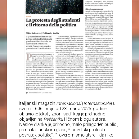
Italijanski magazin
Internacional
(
Internazionale
) u
svom 1.606. broju od 23. marta 2025. godine
objavio je tekst „Izbori, sad“ koji je prethodno
objavljen na
Peščaniku
i ličnom blogu autora.
Naslov članka je, prirodno, malo prilagođen publici,
pa na italijanskom glasi „Studentski protest i
povratak politike“. Proverom smo utvrdili da niko