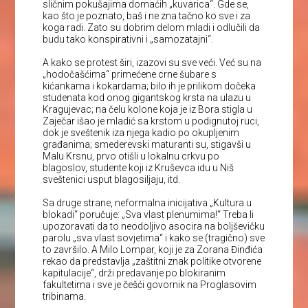
sličnim pokušajima domaćih „kuvarica“. Gde se,
kao što je poznato, baš i ne zna tačno ko sve i za
koga radi. Zato su dobrim delom mladi i odlučili da
budu tako konspirativni i „samozatajni“.
A kako se protest širi, izazovi su sve veći. Već su na
„hodočašćima“ primećene crne šubare s
kićankama i kokardama; bilo ih je prilikom dočeka
studenata kod onog gigantskog krsta na ulazu u
Kragujevac; na čelu kolone koja je iz Bora stigla u
Zaječar išao je mladić sa krstom u podignutoj ruci,
dok je sveštenik iza njega kadio po okupljenim
građanima; smederevski maturanti su, stigavši u
Malu Krsnu, prvo otišli u lokalnu crkvu po
blagoslov, studente koji iz Kruševca idu u Niš
sveštenici usput blagosiljaju, itd.
Sa druge strane, neformalna inicijativa „Kultura u
blokadi“ poručuje: „Sva vlast plenumima!“ Treba li
upozoravati da to neodoljivo asocira na boljševičku
parolu „sva vlast sovjetima“ i kako se (tragično) sve
to završilo. A Milo Lompar, koji je za Zorana Đinđića
rekao da predstavlja „zaštitni znak politike otvorene
kapitulacije“, drži predavanje po blokiranim
fakultetima i sve je češći govornik na Proglasovim
tribinama.