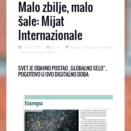
Malo zbilje, malo
šale: Mijat
Internazionale
28.03.2025
BLOG
evropa
,
Internazionale
,
Mijat
Lakićević
,
Srbija protesti
SVET JE ODAVNO POSTAO „GLOBALNO SELO“,
POGOTOVO U OVO DIGITALNO DOBA