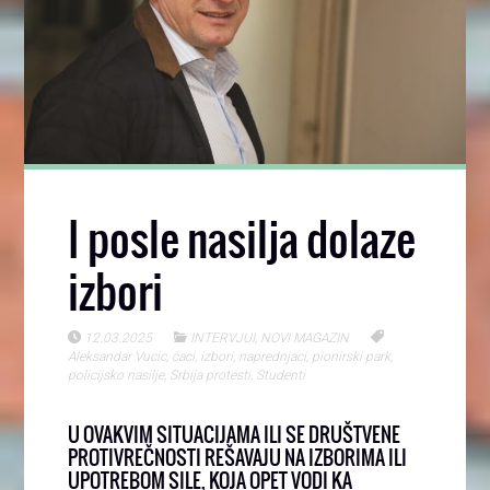
I posle nasilja dolaze
izbori
12.03.2025
INTERVJUI
,
NOVI MAGAZIN
Aleksandar Vucic
,
ćaci
,
izbori
,
naprednjaci
,
pionirski park
,
policijsko nasilje
,
Srbija protesti
,
Studenti
U OVAKVIM SITUACIJAMA ILI SE DRUŠTVENE
PROTIVREČNOSTI REŠAVAJU NA IZBORIMA ILI
UPOTREBOM SILE, KOJA OPET VODI KA