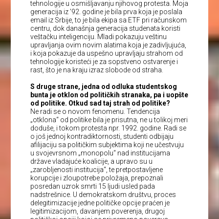
tehnologije u osmišljavanju njihovog protesta. Moja
generacija iz ’92. godine je bila prva koja je poslala
email iz Srbije, to je bila ekipa sa ETF pri računskom
centru, dok današnja generacija studenata koristi
veštačku inteligenciju. Mladi pokazuju veštinu
upravljanja ovim novim alatima koja je zadivljujuća,
i koja pokazuje da uspešno upravljaju strahom od
tehnologije koristeći je za sopstveno ostvarenje i
rast, što je na kraju izraz slobode od straha.
S druge strane, jedna od odluka studentskog
bunta je otklon od političkih stranaka, pa i uopšte
od politike. Otkud sad taj strah od politike?
Ne radi se o novom fenomenu. Tendencija
„otklona“ od politike bila je prisutna, ne u tolikoj meri
doduše, i tokom protesta npr. 1992. godine. Radi se
o još jednoj kontradiktornosti, studenti odbijaju
afilijaciju sa političkim subjektima koji ne učestvuju
u svojevrsnom „monopolu“ nad institucijama
države vladajuće koalicije, a upravo su u
„zarobljenosti institucija“, te pretpostavljene
korupcije i zloupotrebe položaja, prepoznali
posredan uzrok smrti 15 ljudi usled pada
nadstrešnice. U demokratskom društvu, proces
delegitimizacije jedne političke opcije praćen je
legitimizacijom, davanjem poverenja, drugoj