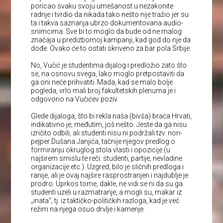
poricao svaku svoju umešanost u nezakonite
radnje i tvrdio da nikada tako nešto nije tražio jer su
ta i takva saznanja ubrzo dokumentovana audio-
snimcima. Sve bi to moglo da bude od ne malog
značaja u predizbornoj kampanji, kad god do nje da
dođe. Ovako će to ostati skriveno za bar pola Srbije.
No, Vučić je studentima dijalog i predložio zato što
se, na osnovu svega, lako moglo pretpostaviti da
ga oni neće prihvatiti. Mada, kad se malo bolje
pogleda, vrlo mali broj fakultetskih plenuma je i
odgovorio na Vučićev poziv.
Glede dijaloga, što bi rekla naša (bivša) braća Hrvati,
indikativno je, međutim, još nešto. Jeste da ga nisu
izričito odbili, ali studenti nisu ni podržali tzv. non-
pejper Dušana Janjića, tačnije njegov predlog o
formiranju okruglog stola vlasti i opozicije (u
najširem smislu te reči: studenti, partije, nevladine
organizacije etc.). Uzgred, bilo je sličnih predloga i
ranije, ali je ovaj najšire rasprostranjen i najdublje je
prodro. Uprkos tome, dakle, ne vidi se ni da su ga
studenti uzeli u razmatranje, a mogli su, makar iz
„inata“, tj. iz taktičko-političkih razloga, kad je već
režim na njega osuo drvlje i kamenje.