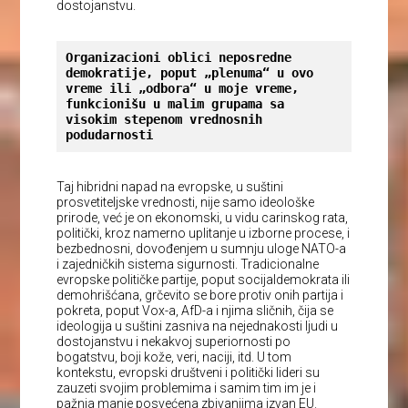
dostojanstvu.
Organizacioni oblici neposredne 
demokratije, poput „plenuma“ u ovo 
vreme ili „odbora“ u moje vreme, 
funkcionišu u malim grupama sa 
visokim stepenom vrednosnih 
podudarnosti
Taj hibridni napad na evropske, u suštini
prosvetiteljske vrednosti, nije samo ideološke
prirode, već je on ekonomski, u vidu carinskog rata,
politički, kroz namerno uplitanje u izborne procese, i
bezbednosni, dovođenjem u sumnju uloge NATO-a
i zajedničkih sistema sigurnosti. Tradicionalne
evropske političke partije, poput socijaldemokrata ili
demohrišćana, grčevito se bore protiv onih partija i
pokreta, poput Vox-a, AfD-a i njima sličnih, čija se
ideologija u suštini zasniva na nejednakosti ljudi u
dostojanstvu i nekakvoj superiornosti po
bogatstvu, boji kože, veri, naciji, itd. U tom
kontekstu, evropski društveni i politički lideri su
zauzeti svojim problemima i samim tim im je i
pažnja manje posvećena zbivanjima izvan EU.