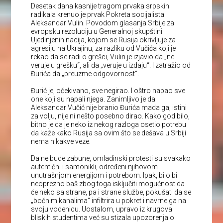
Desetak dana kasnije tragom prvaka srpskih
radikala krenuo je prvak Pokreta socijalista
Aleksandar Vulin. Povodom glasanja Srbije za
evropsku rezoluciju u Generalnoj skupštini
Ujedinjenih nacija, kojom se Rusija okrivljuje za
agresiju na Ukrajinu, za razliku od Vučića koji je
rekao da se radi o grešci, Vulin je izjavio da „ne
veruje u grešku“, ali da „veruje u izdaju“. I zatražio od
Đurića da „preuzme odgovornost“.
Đurić je, očekivano, sve negirao. I oštro napao sve
one koji su napali njega. Zanimljivo je da
Aleksandar Vučić nije branio Đurića mada ga, istini
za volju, nije ni nešto posebno dirao. Kako god bilo,
bitno je da je neko iz nekog razloga osetio potrebu
da kaže kako Rusija sa ovim što se dešava u Srbiji
nema nikakve veze.
Da ne bude zabune, omladinski protesti su svakako
autentični i samonikli, određeni njihovom
unutrašnjom energijom i potrebom. Ipak, bilo bi
neoprezno baš zbog toga isključiti mogućnost da
će neko sa strane, pa i strane službe, pokušati da se
„bočnim kanalima“ infiltrira u pokret i navrne ga na
svoju vodenicu. Uostalom, upravo iz krugova
bliskih studentima već su stizala upozorenja o