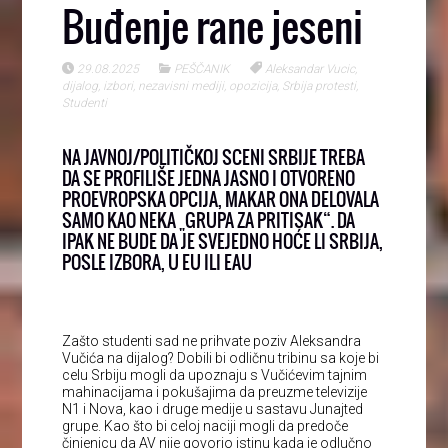
Buđenje rane jeseni
29.08.2025
PEŠČANIK
Aleksandar Vucic
,
dijalog
,
izbori
,
nezavisni mediji
,
opozicija
,
Srbija protesti
,
Studenti
NA JAVNOJ/POLITIČKOJ SCENI SRBIJE TREBA
DA SE PROFILIŠE JEDNA JASNO I OTVORENO
PROEVROPSKA OPCIJA, MAKAR ONA DELOVALA
SAMO KAO NEKA „GRUPA ZA PRITISAK“. DA
IPAK NE BUDE DA JE SVEJEDNO HOĆE LI SRBIJA,
POSLE IZBORA, U EU ILI EAU
Zašto studenti sad ne prihvate poziv Aleksandra
Vučića na dijalog? Dobili bi odličnu tribinu sa koje bi
celu Srbiju mogli da upoznaju s Vučićevim tajnim
mahinacijama i pokušajima da preuzme televizije
N1 i Nova, kao i druge medije u sastavu Junajted
grupe. Kao što bi celoj naciji mogli da predoče
činjenicu da AV nije govorio istinu kada je odlučno