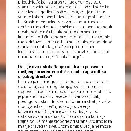
pripadnici/e koji su srpske nacionalnosti su u
stanju hroničnog straha od drugih, još od početka
devedesetih godina prošlog veka, koji je naravno
varirao tokom ovih trideset godina, ali je stalno bio
tu. Srpski nacionalisti se svim silama trude da
održe strah od drugih etničkih grupa i neminovnosti
novih međuetničkih sukoba kao dominantne
kulturne i političke emocije. Taj strah je funkcionalan
radi održavanja mentaliteta nacionalnog opsadnog
stanja, mentaliteta „tora“, koji potom služi
legitimizaciji i monopolizaciji javne vlasti od strane
nacionalista kao „zaštitnika nacije“.
Da li je ovo oslobađanje od straha po vašem
mišljenju privremeno ili će to biti trajna odlika
srpskog društva?
Pre svega nije moguće u potpunosti se osloboditi
od straha, već je moguće njegovo umanjenje i
odgovorna politika treba da teži ka tome. Mislim da
je prerano da se donese definitivan zaključak,
predugo srpskim društvom dominira strah, erozija
dostojanstva i međuljudskog poverenja.
Istovremeno, Srbija nije ostrvo odvojeno od
ostatka sveta, a danas živimo u svetu u kome je
trajna odlika manje slobode od straha, što implicira
manje pravedan svet. U tom smislu Srbija ne može