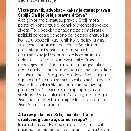
sakralizovane nacije.
Vi ste pravnik, advokat – kakav je status prava u
Srbiji? Da li je Srbija pravna država?
Ako govorimo o statusu prava u Srbiji mora
postojati konsenzus o jednakoj vrednosti svakog
života. To je posebno značajno za demokratski
politički poredak, odnosno da je dostojanstvo ljudi
koji su u opoziciji, kao i onih koji vrše javnu vlast
zaštićeno instrumentima države. Samim tim,
protivnik sam izopštenja, ocrnjivanja i
dehumanizacije ličnosti sa bilo koje strane to
dolazilo, jer to podrazumeva nasilje. Pravo je
neodvojivo od etičnosti u kom su ljudi jednaki u
dostojanstvu, u suprotnom postaje „ne-pravo“ kao
u slučaju nacističke „pravne“ države. Verujem da
srpsko društvo nije izgubilo svest o značaju svakog
života, bez ozbira što nacionalizam po svojoj
prirodi vrši višedecenijsku kampanju devalvacije
vrednosti života putem etničke kategorizacije, gde
život, na primer, Albanca nije jednako vredan kao
život Srbina ili obrnuto.
A kakav je danas u Srbiji, na obe strane
društvenog spektra, status Evrope?
Imam utisak da i Evropa danas klizi ka mentalitetu
nacionalnog opsadnog stanja, usled rata u Ukrajini