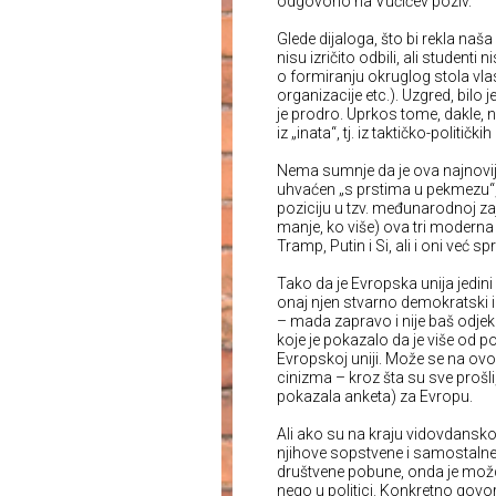
odgovorio na Vučićev poziv.
Glede dijaloga, što bi rekla naša
nisu izričito odbili, ali studenti
o formiranju okruglog stola vlasti
organizacije etc.). Uzgred, bilo je
je prodro. Uprkos tome, dakle, n
iz „inata“, tj. iz taktičko-politič
Nema sumnje da je ova najnovija
uhvaćen „s prstima u pekmezu“
poziciju u tzv. međunarodnoj za
manje, ko više) ova tri moderna
Tramp, Putin i Si, ali i oni već 
Tako da je Evropska unija jedin
onaj njen stvarno demokratski i 
– mada zapravo i nije baš odje
koje je pokazalo da je više od p
Evropskoj uniji. Može se na ovo
cinizma – kroz šta su sve prošli, 
pokazala anketa) za Evropu.
Ali ako su na kraju vidovdanskog
njihove sopstvene i samostalne,
društvene pobune, onda je možda v
nego u politici. Konkretno govore