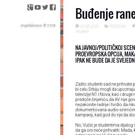
Buđenje rane
mijatlakicevic © 2018
29.08.2025
PEŠČANIK
Studenti
NA JAVNOJ/POLITIČKOJ SCEN
PROEVROPSKA OPCIJA, MAKA
IPAK NE BUDE DA JE SVEJEDN
Zašto studenti sad ne prihvate p
bi celu Srbiju mogli da upozna
televizije N1 i Nova, kao i druge
predoče činjenicu da AV nije g
nezakonite radnje i tvrdio da nik
dokumentovana audio-snimcima.
kampanji, kad god do nje da dođe
No, Vučić je studentima dijalog 
da ga oni neće prihvatiti. Mada, 