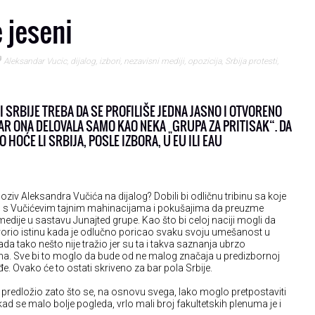
 jeseni
Aleksandar Vucic
,
dijalog
,
izbori
,
nezavisni mediji
,
opozicija
,
Srbija protesti
,
I SRBIJE TREBA DA SE PROFILIŠE JEDNA JASNO I OTVORENO
R ONA DELOVALA SAMO KAO NEKA „GRUPA ZA PRITISAK“. DA
O HOĆE LI SRBIJA, POSLE IZBORA, U EU ILI EAU
oziv Aleksandra Vučića na dijalog? Dobili bi odličnu tribinu sa koje
ju s Vučićevim tajnim mahinacijama i pokušajima da preuzme
 medije u sastavu Junajted grupe. Kao što bi celoj naciji mogli da
ovorio istinu kada je odlučno poricao svaku svoju umešanost u
ada tako nešto nije tražio jer su ta i takva saznanja ubrzo
 Sve bi to moglo da bude od ne malog značaja u predizbornoj
. Ovako će to ostati skriveno za bar pola Srbije.
i predložio zato što se, na osnovu svega, lako moglo pretpostaviti
kad se malo bolje pogleda, vrlo mali broj fakultetskih plenuma je i