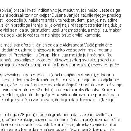
 (bivša) braća Hrvati, indikativno je, međutim, još nešto. Jeste da ga
 nisu ni podržali tzv. non-pejper Dušana Janjića, tačnije njegov predlog
 i opozicije (u najširem smislu te reči: studenti, partije, nevladine
 sličnih predloga i ranije, ali je ovaj najšire rasprostranjen i najdublje
e vidi se ni da su ga studenti uzeli u razmatranje, a mogli su, makar
kih razloga, kad je već režim na njega osuo drvlje i kamenje.
 medijska afera, tj. činjenica da je Aleksandar Vučić praktično
, dodatno uzdrmala njegovu ionako već sasvim rasklimatanu
jednici. Preciznije – u Evropi. Na njega možda još računaju (ko
 jahača apokalipse, protagonisti novog vrlog svetskog poretka –
spremaju, ako već nisu spremili (a Rusi sigurno jesu) rezervne igrače.
i saveznik na koga opozicija (opet u najširem smislu), odnosno
liberalni deo, može da računa. S tim u vezi, neprijatno je odjeknulo
knulo, više je zabašureno – ovo skorašnje Demostatovo istraživanje
olovine (neznatno – 52 odsto) studenata protiv članstva Srbije u
, međutim, gledati i drugačije – sa više optimizma uz pomoć malo
ko ih je sve učio i vaspitavao, čudo je i da je trećina njih (tako je
 mitinga (28. juna) studenti građanima dali „zeleno svetlo“ za
 građanske akcije, u izvesnom smislu čak i za pre(d)uzimanje šire
reme i da se to iskoristi. Delom i jeste, ali nekako više na ulici
ći, reč je o tome da se na javnoj/političkoj sceni Srbije profiliše