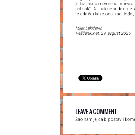
jedna jasno i otvoreno proevro
pritisak“. Da ipak ne bude da je 
to gde će i kako ona, kad dođe „s
Mijat Lakićević
Peščanik.net, 29. avgust 2025.
LEAVE A COMMENT
Žao nam je, da bi postavili kom