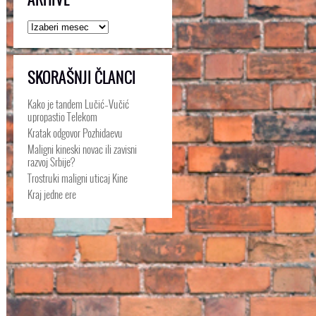
Arhive
SKORAŠNJI ČLANCI
Kako je tandem Lučić–Vučić
upropastio Telekom
Kratak odgovor Pozhidaevu
Maligni kineski novac ili zavisni
razvoj Srbije?
Trostruki maligni uticaj Kine
Kraj jedne ere