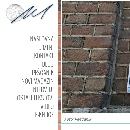
NASLOVNA
O MENI
KONTAKT
BLOG
PEŠČANIK
NOVI MAGAZIN
INTERVJUI
OSTALI TEKSTOVI
VIDEO
E-KNJIGE