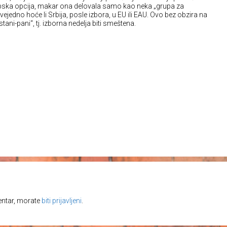
pska opcija, makar ona delovala samo kao neka „grupa za
svejedno hoće li Srbija, posle izbora, u EU ili EAU. Ovo bez obzira na
tani-pani“, tj. izborna nedelja biti smeštena.
entar, morate
biti prijavljeni
.