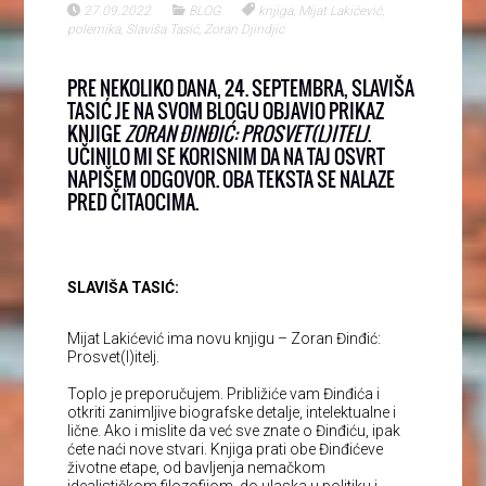
27.09.2022
BLOG
knjiga
,
Mijat Lakićević
,
polemika
,
Slaviša Tasić
,
Zoran Djindjic
PRE NEKOLIKO DANA, 24. SEPTEMBRA, SLAVIŠA
TASIĆ JE NA SVOM BLOGU OBJAVIO PRIKAZ
KNJIGE
ZORAN ĐINĐIĆ: PROSVET(L)ITELJ
.
UČINILO MI SE KORISNIM DA NA TAJ OSVRT
NAPIŠEM ODGOVOR. OBA TEKSTA SE NALAZE
PRED ČITAOCIMA.
SLAVIŠA TASIĆ:
Mijat Lakićević ima novu knjigu – Zoran Đinđić:
Prosvet(l)itelj.
Toplo je preporučujem. Približiće vam Đinđića i
otkriti zanimljive biografske detalje, intelektualne i
lične. Ako i mislite da već sve znate o Đinđiću, ipak
ćete naći nove stvari. Knjiga prati obe Đinđićeve
životne etape, od bavljenja nemačkom