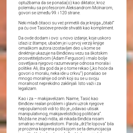
optužbama da se ponaša(o) kao diktator, kroz
polemiku sa profesorom Aleksandrom Molnarom,
govori se između 99. i 120 strane.
Neki mlađi čitaoci su već primetili da je knjiga „čitabl”
pa ću ove Tasićeve previde shvatiti kao kompliment.
Da ovde dodam i ovo: u novo izdanje, koje uskoro
izlazi iz štampe, ubačen je i u prvoj verziji knjige
omaškom autora izostavljen deo u kome se
direktnije ukazuje na Đinđićevu vezu sa škotskim
prosvetiteljstvom (Adam Ferguson) i malo bolje
osvetljava njegovo razumevanje odnosa morala i
politike. Ali, šta god da je o tome rekao („ko hoće da
govori o moralu, neka ide u crkvu”) ponašao se
mnogo moralnije od onih koji su se u svoju
moralnost neprekidno zaklinjali. Isto važi i za
legalizam.
Kao i za – makijavelizam. Naime, Tasić kao
Đinđićev realan problem i glavni uzrok njegove
nepopularnosti vidi to što je „odavao utisak
manipulativnog, makijavelističkog političara”.
Možda ne znači ništa, ali nikada Đinđića nisam
smatrao makijavelistom. Parola „drž’te lopova” bila
je prozirna koprena pod kojom se ta denuncijacija