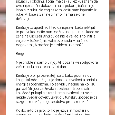
situaciju i okolinu. Toga ima čak i u jeziku i znam da
ovo nije naučni dokaz, ali na srpskom, čaša mi je
ispala iz ruku. Na engleskom, čašu sam ispustio iz
ruke. Mi loše stvari ne činimo, nama se one
dešavaju.
Đinđić je to upadljivo hteo da ispravi i kada je Mijat
to podvukao setio sam se čuvenog snimka kada se
žena na ulici žali Đinđiću da niti je valjao Tito, niti je
valjao Milošević, niti valja ovo sada – na šta on
odgovara: „A možda je problem u vama?“
Bingo.
Nije problem samo u njoj. Ali doza takvih odgovora
većem delu nas treba svaki dan.
Đinđić je bio i prosvetlitelj, sa L, kako podnaslov
knjige takođe kaže, jer je donosio svetlost u smislu
energije i optimizma. To se vidi u načinu na koji su
ga različiti ljudi za života i posle smrti opisivali.
Lakićević prikuplja citate i tema svetlosti je uvek tu
negde: „vedar čovek“, „svetlo u tunelu“, „počeo je da
razgoni mrak“, „bio je sredstvo protiv mraka“.
Koliko je to dirljivo, toliko je jeziva atmosfera u
vreme ubistva na koju Lakićević pri kraju knjige