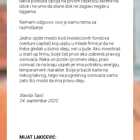
takva politička opcija na prvom raskršću skrene na
istok i ne ume da stane dok ne zaglavi negde u
tajgama.
Nemam odgovor, ovo je samo tema za
razmišljanje.
Jedno opšte mesto kod investicionih fondova
(venture capital) koji ulažu u mlade firme je da ne
treba gledati u biznis ideju, već u ljude. Ako investiraš
u start-up firmu, bolje ćeš proći ako izabereš pravog
osnivača. Neka on posle i promeni ideju, pravi
osnivač će na kraju uspeti jer ima potrebnu energiju,
temperament i karakter. Bolje je baciti karte na
nekog takvog, nego na pogrešnog osnivača samo
zato što misliš da ima pravu ideju.
Slaviša Tasić
24. septembar 2022.
MIJAT LAKIĆEVIĆ: