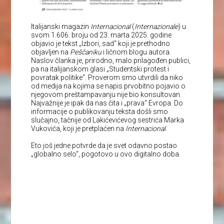
Italijanski magazin
Internacional
(
Internazionale
) u
svom 1.606. broju od 23. marta 2025. godine
objavio je tekst „Izbori, sad“ koji je prethodno
objavljen na
Peščaniku
i ličnom blogu autora.
Naslov članka je, prirodno, malo prilagođen publici,
pa na italijanskom glasi „Studentski protest i
povratak politike“. Proverom smo utvrdili da niko
od medija na kojima se napis prvobitno pojavio o
njegovom preštampavanju nije bio konsultovan.
Najvažnije je ipak da nas čita i „prava“ Evropa. Do
informacije o publikovanju teksta došli smo
slučajno, tačnije od Lakićevićevog sestrića Marka
Vukovića, koji je pretplaćen na
Internacional
.
Eto još jedne potvrde da je svet odavno postao
„globalno selo“, pogotovo u ovo digitalno doba.