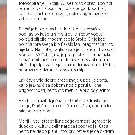
fotokopiranje u Srbiju. Ali se ubrzo obreo u politici
jer mu je Nemačka bila „do zla boga dosadna“,
tamo se „ništa ne dešava“, dok u Jugoslaviji kreću
velike promene.
Đinđić je bio prosvetitelj, kao što Lakićevićev
podnaslov kaže, u smislu da je njegov vodeći
politički cilj bila modernizacija Srbije. On je kao
političar pre svega bio fleksibilan i pragmatičan i to
nije krio. Naprotiv, naglašavao je. Bilo je tu i Evrope i
Kosova. Međutim, i taj je pragmatizam imao neki
konačni cilj, nešto čemu dolazak na vlast na kraju
služi. Taj cilj je za njega bila modernizacija: od Srbije
napraviti modernu evropsku zemlju.
Lakićević vrlo dobro prepoznaje, uz obilje citata,
kako je Đinđić sa sobom nosio poruku lične
odgovornosti, nešto što meni nije bilo očigledno:
Ako bi se tražila ključna reč Đinđićeve društvene
teorije, Đinđića kao teoretičara društva, onda bi to
bila odgovornost.
Manji ili veći stepen lične odgovornosti ugrađen je
duboko u kulturu celih naroda i podneblja. Kada
nešto ne ide po planu, moj prvi refleks je da okrivim