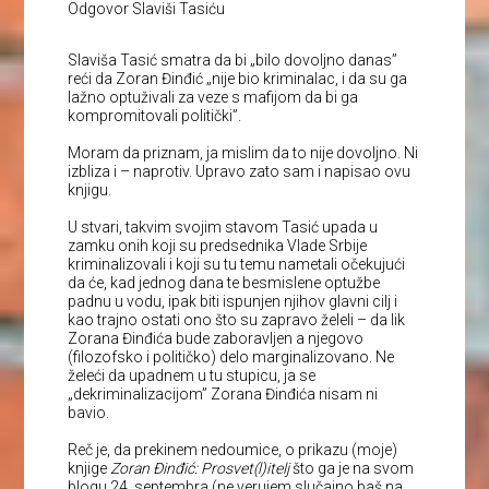
Odgovor Slaviši Tasiću
Slaviša Tasić smatra da bi „bilo dovoljno danas”
reći da Zoran Đinđić „nije bio kriminalac, i da su ga
lažno optuživali za veze s mafijom da bi ga
kompromitovali politički”.
Moram da priznam, ja mislim da to nije dovoljno. Ni
izbliza i – naprotiv. Upravo zato sam i napisao ovu
knjigu.
U stvari, takvim svojim stavom Tasić upada u
zamku onih koji su predsednika Vlade Srbije
kriminalizovali i koji su tu temu nametali očekujući
da će, kad jednog dana te besmislene optužbe
padnu u vodu, ipak biti ispunjen njihov glavni cilj i
kao trajno ostati ono što su zapravo želeli – da lik
Zorana Đinđića bude zaboravljen a njegovo
(filozofsko i političko) delo marginalizovano. Ne
želeći da upadnem u tu stupicu, ja se
„dekriminalizacijom” Zorana Đinđića nisam ni
bavio.
Reč je, da prekinem nedoumice, o prikazu (moje)
knjige
Zoran Đinđić: Prosvet(l)itelj
što ga je na svom
blogu 24. septembra (ne verujem slučajno baš na