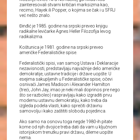
zainteresovali stvarni kritičari marksizma kao,
recimo, Hayek ili Popper, o kojima se čak i u SFRJ
već nešto znalo.
Đinđić je 1985. godine na srpski preveo knjigu
radikalne levičarke Agnes Heller Filozofija levog
radikalizma.
Koštunica je 1981. godine na srpski preveo
američke Federalističke spise.
Federalistički spisi, van samog Ustava i Deklaracije
nezavisnosti, predstavljaju najvažnije delo američke
demokratije, ustavne tradicije i države uopšte. U
esejima sakupljenih u Federalističke spise, očevi
osnivači James Madison i Alexander Hamilton
(treći, John Jay, imao je neki mali doprinos pre nego
što se razboleo) raspravljaju kako izgraditi prvu
modernu ustavnu demokratiju, kako treba da
izgleda podela vlasti, kako sprečiti državnu
samovolju i kako zaštititi slobodu pojedinca.
Ako samo na osnovu toga negde 1980-ih pitate
kome od njih dvojice treba dati da vam u ključnom
istorijskom trenutku pravi državu, dileme uopšte
nema.