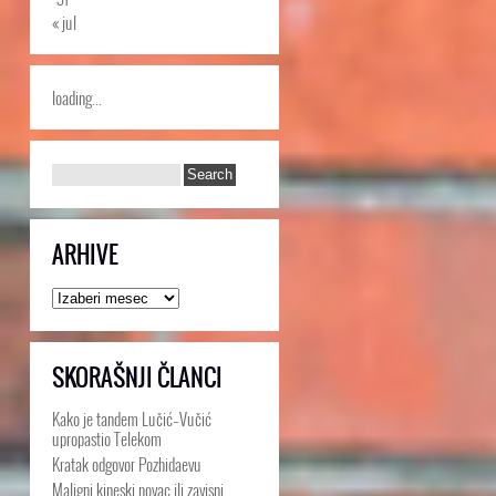
« jul
loading...
ARHIVE
Arhive
SKORAŠNJI ČLANCI
Kako je tandem Lučić–Vučić
upropastio Telekom
Kratak odgovor Pozhidaevu
Maligni kineski novac ili zavisni