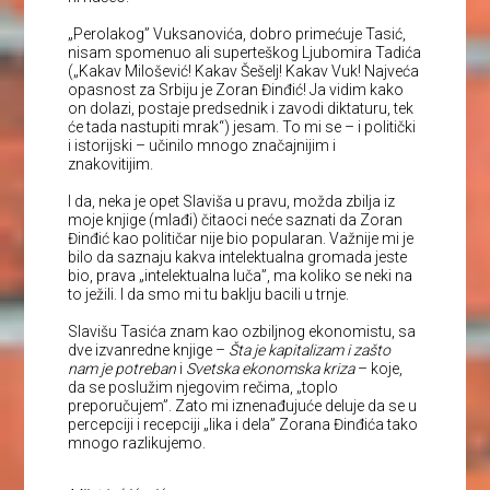
„Perolakog” Vuksanovića, dobro primećuje Tasić,
nisam spomenuo ali superteškog Ljubomira Tadića
(„Kakav Milošević! Kakav Šešelj! Kakav Vuk! Najveća
opasnost za Srbiju je Zoran Đinđić! Ja vidim kako
on dolazi, postaje predsednik i zavodi diktaturu, tek
će tada nastupiti mrak“) jesam. To mi se – i politički
i istorijski – učinilo mnogo značajnijim i
znakovitijim.
I da, neka je opet Slaviša u pravu, možda zbilja iz
moje knjige (mlađi) čitaoci neće saznati da Zoran
Đinđić kao političar nije bio popularan. Važnije mi je
bilo da saznaju kakva intelektualna gromada jeste
bio, prava „intelektualna luča”, ma koliko se neki na
to ježili. I da smo mi tu baklju bacili u trnje.
Slavišu Tasića znam kao ozbiljnog ekonomistu, sa
dve izvanredne knjige –
Šta je kapitalizam i zašto
nam je potreban
i
Svetska ekonomska kriza
– koje,
da se poslužim njegovim rečima, „toplo
preporučujem”. Zato mi iznenađujuće deluje da se u
percepciji i recepciji „lika i dela” Zorana Đinđića tako
mnogo razlikujemo.