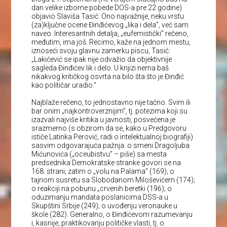
dan velike izborne pobede DOS-a pre 22 godine)
objavio Slaviša Tasić. Ono najvažnije, neku vrstu
(za)ključne ocene Đinđićevog „lika i dela”, već sam
naveo. Interesantnih detalja, „eufemistički” rečeno,
međutim, ima još. Recimo, kaže na jednom mestu,
iznoseći svoju glavnu zamerku piscu, Tasić:
„Lakićević se ipak nije odvažio da objektivnije
sagleda Đinđićev lik i delo. U knjizi nema baš
nikakvog kritičkog osvrta na bilo šta što je Đinđić
kao političar uradio.”
Najblaže rečeno, to jednostavno nije tačno. Svim ili
bar onim „najkontroverznijim”, tj. potezima koji su
izazvali najviše kritika u javnosti, posvećena je
srazmerno (s obzirom da se, kako u Predgovoru
ističe Latinka Perović, radi o intelektualnoj biografiji)
sasvim odgovarajuća pažnja: o smeni Dragoljuba
Mićunovića („oceubistvu” – piše) sa mesta
predsednika Demokratske stranke govori se na
168. strani; zatim o „volu na Palama” (169); o
tajnom susretu sa Slobodanom Miloševićem (174);
o reakciji na pobunu „crvenih beretki (196); o
oduzimanju mandata poslanicima DSS-a u
Skupštini Srbije (249); o uvođenju veronauke u
škole (282). Generalno, o Đinđićevom razumevanju
i, kasnije, praktikovanju političke vlasti, tj. o