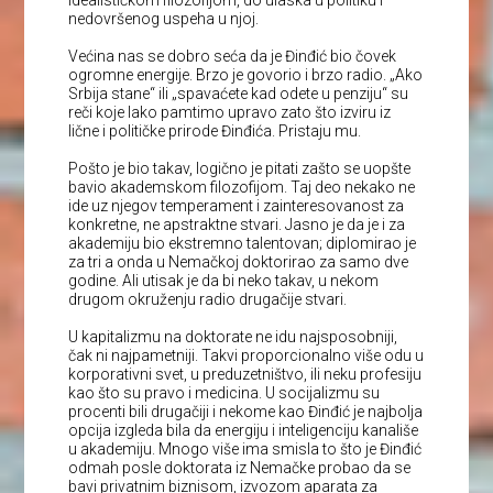
idealističkom filozofijom, do ulaska u politiku i
nedovršenog uspeha u njoj.
Većina nas se dobro seća da je Đinđić bio čovek
ogromne energije. Brzo je govorio i brzo radio. „Ako
Srbija stane“ ili „spavaćete kad odete u penziju“ su
reči koje lako pamtimo upravo zato što izviru iz
lične i političke prirode Đinđića. Pristaju mu.
Pošto je bio takav, logično je pitati zašto se uopšte
bavio akademskom filozofijom. Taj deo nekako ne
ide uz njegov temperament i zainteresovanost za
konkretne, ne apstraktne stvari. Jasno je da je i za
akademiju bio ekstremno talentovan; diplomirao je
za tri a onda u Nemačkoj doktorirao za samo dve
godine. Ali utisak je da bi neko takav, u nekom
drugom okruženju radio drugačije stvari.
U kapitalizmu na doktorate ne idu najsposobniji,
čak ni najpametniji. Takvi proporcionalno više odu u
korporativni svet, u preduzetništvo, ili neku profesiju
kao što su pravo i medicina. U socijalizmu su
procenti bili drugačiji i nekome kao Đinđić je najbolja
opcija izgleda bila da energiju i inteligenciju kanališe
u akademiju. Mnogo više ima smisla to što je Đinđić
odmah posle doktorata iz Nemačke probao da se
bavi privatnim biznisom, izvozom aparata za