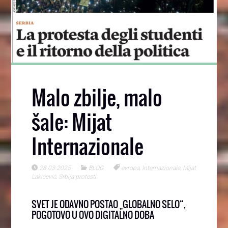
Malo zbilje, malo
šale: Mijat
Internazionale
28.03.2025
BLOG
evropa
,
Internazionale
,
Mijat
Lakićević
,
Srbija protesti
SVET JE ODAVNO POSTAO „GLOBALNO SELO“,
POGOTOVO U OVO DIGITALNO DOBA