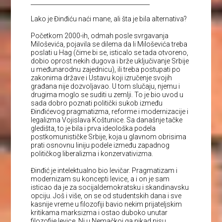
________________________________________
Lako je Đinđiću naći mane, ali šta je bila alternativa?
Početkom 2000-ih, odmah posle svrgavanja
Miloševića, pojavila se dilema da li Miloševića treba
poslati u Hag (čime bi se, isticalo se tada otvoreno,
dobio oprost nekih dugova i brže uključivanje Srbije
u međunarodnu zajednicu), ili treba postupati po
zakonima države i Ustavu koji izručenje svojih
građana nije dozvoljavao. U tom slučaju, njemu i
drugima moglo se suditi u zemlji. To je bio uvod u
sada dobro poznati politički sukob između
Đinđićevog pragmatizma, reforme i modernizacije i
legalizma Vojislava Koštunice. Sa današnje tačke
gledišta, to je bila i prva ideološka podela
postkomunističke Srbije, koja u glavnom obrisima
prati osnovnu liniju podele između zapadnog
političkog liberalizma i konzervativizma.
Đinđić je intelektualno bio levičar. Pragmatizam i
modernizam su koncepti levice, a i on je sam
isticao da je za socijaldemokratsku i skandinavsku
opciju. Još i više, on se od studentskih dana i sve
kasnije vreme u filozofiji bavio nekim prijateljskim
kritikama marksizma i ostao duboko unutar
filozofije levice. Ni u Nemačkoj ga nikad nisu