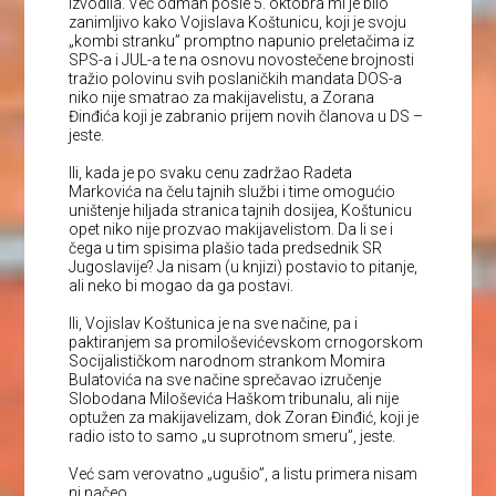
izvodila. Već odmah posle 5. oktobra mi je bilo
zanimljivo kako Vojislava Koštunicu, koji je svoju
„kombi stranku” promptno napunio preletačima iz
SPS-a i JUL-a te na osnovu novostečene brojnosti
tražio polovinu svih poslaničkih mandata DOS-a
niko nije smatrao za makijavelistu, a Zorana
Đinđića koji je zabranio prijem novih članova u DS –
jeste.
Ili, kada je po svaku cenu zadržao Radeta
Markovića na čelu tajnih službi i time omogućio
uništenje hiljada stranica tajnih dosijea, Koštunicu
opet niko nije prozvao makijavelistom. Da li se i
čega u tim spisima plašio tada predsednik SR
Jugoslavije? Ja nisam (u knjizi) postavio to pitanje,
ali neko bi mogao da ga postavi.
Ili, Vojislav Koštunica je na sve načine, pa i
paktiranjem sa promiloševićevskom crnogorskom
Socijalističkom narodnom strankom Momira
Bulatovića na sve načine sprečavao izručenje
Slobodana Miloševića Haškom tribunalu, ali nije
optužen za makijavelizam, dok Zoran Đinđić, koji je
radio isto to samo „u suprotnom smeru”, jeste.
Već sam verovatno „ugušio”, a listu primera nisam
ni načeo.