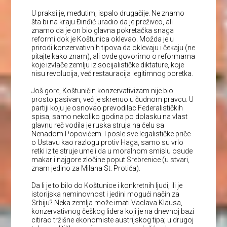
U praksi je, međutim, ispalo drugačije. Ne znamo
šta bi na kraju Đinđić uradio da je preživeo, ali
znamo da je on bio glavna pokretačka snaga
reformi dok je Koštunica oklevao. Možda je u
prirodi konzervativnih tipova da oklevaju i čekaju (ne
pitajte kako znam), ali ovde govorimo o reformama
koje izvlače zemlju iz socijalističke diktature, koje
nisu revolucija, već restauracija legitimnog poretka.
Još gore, Koštuničin konzervativizam nije bio
prosto pasivan, već je skrenuo u čudnom pravcu. U
partiji koju je osnovao prevodilac Federalističkih
spisa, samo nekoliko godina po dolasku na vlast
glavnu reč vodila je ruska struja na čelu sa
Nenadom Popovićem. I posle sve legalističke priče
o Ustavu kao razlogu protiv Haga, samo su vrlo
retki iz te struje umeli da u moralnom smislu osude
makar i najgore zločine poput Srebrenice (u stvari,
znam jedino za Milana St. Protića).
Da li je to bilo do Koštunice i konkretnih ljudi, ili je
istorijska neminovnost i jedini mogući način za
Srbiju? Neka zemlja može imati Vaclava Klausa,
konzervativnog češkog lidera koji je na dnevnoj bazi
citirao tržišne ekonomiste austrijskog tipa; u drugoj