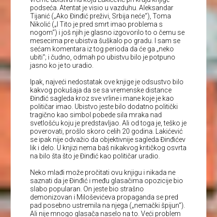
podseća. Atentat je visio u vazduhu. Aleksandar
Tijanić („Ako Đinđić preživi, Srbija neće“), Toma
Nikolić („I Tito je pred smrt imao problema s
nogom“) i još njih je glasno izgovorilo to o čemu se
mesecima pre ubistva šuškalo po gradu. I sam se
sećam komentara iz tog perioda da će ga „neko
ubiti“; i čudno, odmah po ubistvu bilo je potpuno
jasno ko je to uradio.
Ipak, najveći nedostatak ove knjige je odsustvo bilo
kakvog pokušaja da se sa vremenske distance
Đinđić sagleda kroz sve vrline i mane koje je kao
političar imao. Ubistvo jeste bilo dodatno politički
tragično kao simbol pobede sila mraka nad
svetlošću koju je predstavljao. Ali od toga je, teško je
poverovati, prošlo skoro celih 20 godina. Lakićević
se ipak nije odvažio da objektivnije sagleda Đinđićev
lik i delo. U knjizi nema baš nikakvog kritičkog osvrta
na bilo šta što je Đinđić kao političar uradio.
Neko mlađi može pročitati ovu knjigu i nikada ne
saznati da je Đinđić i među glasačima opozicije bio
slabo popularan. On jeste bio strašno
demonizovan i Miloševićeva propaganda se pred
pad posebno ustremila na njega („nemački špijun“).
Ali nije mnogo glasača naselo na to. Veći problem