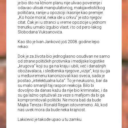
je bio što na ličnom planu nije ulivao poverenje i
odavao utisak manipulativnog, makijavelističkog
političara, ranije u opoziciji i kasnije kao premijer.
„Ko hoće moral, neka ide u crkvu“ je isto njegov
citat. Čak je i u stranci u vreme opozicije u jednom
trenutku umalo izgubio vlast; i to od pero-lakog
Slobodana Vuksanovića.
Kao što je Ivan Janković još 2008. godine lepo
rekao:
Dok je za života bio jednoglasno osuđivan ne samo
od strane političkih protivnika i medijske logistike
„krugova“ koji su ga na kraju i ubili, već i današnjih
obožavalaca, i sledbenika njegove „vizije“, koji su ga
u međuvremenu kanonizovali kao sveca, sada je
postao „intelektualna luča“. To je neukusno, bar da
su malo smanjili taj raspon reakcija. Bilo bi
dovoljno da danas kažu da nije bio kriminalac, i da
su ga lažno optuživali za veze s mafijom da bi ga
kompromitovali politički. Ne mora baš da bude
Majka Tereza i Ronald Regan istovremeno. Ali, kod
nas uvek mora da bude neka krajnost.
Lakićević je takođe upao u tu zamku.