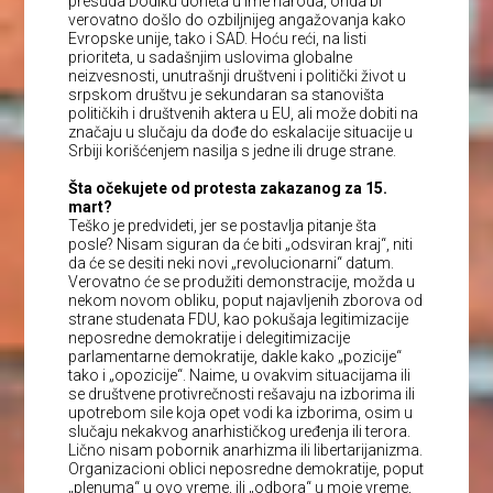
presuda Dodiku doneta u ime naroda, onda bi
verovatno došlo do ozbiljnijeg angažovanja kako
Evropske unije, tako i SAD. Hoću reći, na listi
prioriteta, u sadašnjim uslovima globalne
neizvesnosti, unutrašnji društveni i politički život u
srpskom društvu je sekundaran sa stanovišta
političkih i društvenih aktera u EU, ali može dobiti na
značaju u slučaju da dođe do eskalacije situacije u
Srbiji korišćenjem nasilja s jedne ili druge strane.
Šta očekujete od protesta zakazanog za 15.
mart?
Teško je predvideti, jer se postavlja pitanje šta
posle? Nisam siguran da će biti „odsviran kraj“, niti
da će se desiti neki novi „revolucionarni“ datum.
Verovatno će se produžiti demonstracije, možda u
nekom novom obliku, poput najavljenih zborova od
strane studenata FDU, kao pokušaja legitimizacije
neposredne demokratije i delegitimizacije
parlamentarne demokratije, dakle kako „pozicije“
tako i „opozicije“. Naime, u ovakvim situacijama ili
se društvene protivrečnosti rešavaju na izborima ili
upotrebom sile koja opet vodi ka izborima, osim u
slučaju nekakvog anarhističkog uređenja ili terora.
Lično nisam pobornik anarhizma ili libertarijanizma.
Organizacioni oblici neposredne demokratije, poput
„plenuma“ u ovo vreme, ili „odbora“ u moje vreme,