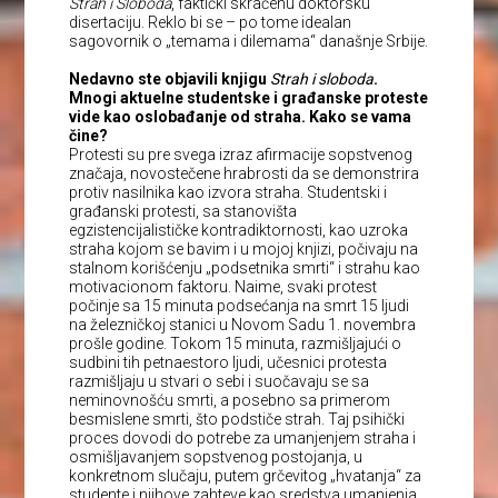
Strah i Sloboda
, faktički skraćenu doktorsku
disertaciju. Reklo bi se – po tome idealan
sagovornik o „temama i dilemama“ današnje Srbije.
Nedavno ste objavili knjigu
Strah i sloboda
.
Mnogi aktuelne studentske i građanske proteste
vide kao oslobađanje od straha. Kako se vama
čine?
Protesti su pre svega izraz afirmacije sopstvenog
značaja, novostečene hrabrosti da se demonstrira
protiv nasilnika kao izvora straha. Studentski i
građanski protesti, sa stanovišta
egzistencijalističke kontradiktornosti, kao uzroka
straha kojom se bavim i u mojoj knjizi, počivaju na
stalnom korišćenju „podsetnika smrti“ i strahu kao
motivacionom faktoru. Naime, svaki protest
počinje sa 15 minuta podsećanja na smrt 15 ljudi
na železničkoj stanici u Novom Sadu 1. novembra
prošle godine. Tokom 15 minuta, razmišljajući o
sudbini tih petnaestoro ljudi, učesnici protesta
razmišljaju u stvari o sebi i suočavaju se sa
neminovnošću smrti, a posebno sa primerom
besmislene smrti, što podstiče strah. Taj psihički
proces dovodi do potrebe za umanjenjem straha i
osmišljavanjem sopstvenog postojanja, u
konkretnom slučaju, putem grčevitog „hvatanja“ za
studente i njihove zahteve kao sredstva umanjenja