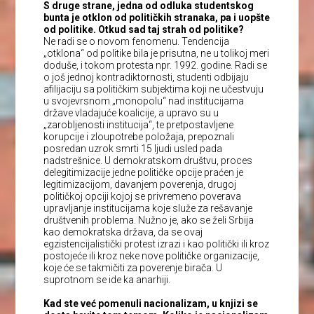
S druge strane, jedna od odluka studentskog
bunta je otklon od političkih stranaka, pa i uopšte
od politike. Otkud sad taj strah od politike?
Ne radi se o novom fenomenu. Tendencija
„otklona“ od politike bila je prisutna, ne u tolikoj meri
doduše, i tokom protesta npr. 1992. godine. Radi se
o još jednoj kontradiktornosti, studenti odbijaju
afilijaciju sa političkim subjektima koji ne učestvuju
u svojevrsnom „monopolu“ nad institucijama
države vladajuće koalicije, a upravo su u
„zarobljenosti institucija“, te pretpostavljene
korupcije i zloupotrebe položaja, prepoznali
posredan uzrok smrti 15 ljudi usled pada
nadstrešnice. U demokratskom društvu, proces
delegitimizacije jedne političke opcije praćen je
legitimizacijom, davanjem poverenja, drugoj
političkoj opciji kojoj se privremeno poverava
upravljanje institucijama koje služe za rešavanje
društvenih problema. Nužno je, ako se želi Srbija
kao demokratska država, da se ovaj
egzistencijalistički protest izrazi i kao politički ili kroz
postojeće ili kroz neke nove političke organizacije,
koje će se takmičiti za poverenje birača. U
suprotnom se ide ka anarhiji.
Kad ste već pomenuli nacionalizam, u knjizi se