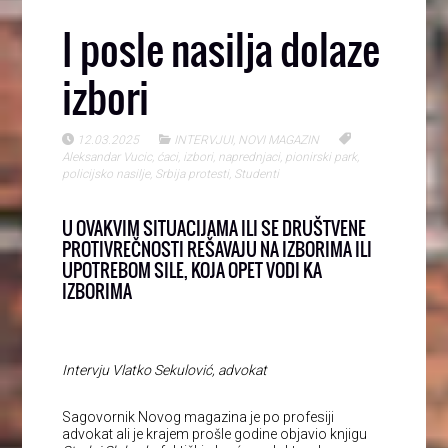
I posle nasilja dolaze
izbori
12.03.2025
INTERVJUI
,
NOVI MAGAZIN
Aleksandar Vucic
,
ćaci
,
izbori
,
naprednjaci
,
pionirski park
,
policijsko nasilje
,
Srbija protesti
,
Studenti
U OVAKVIM SITUACIJAMA ILI SE DRUŠTVENE
PROTIVREČNOSTI REŠAVAJU NA IZBORIMA ILI
UPOTREBOM SILE, KOJA OPET VODI KA
IZBORIMA
Intervju Vlatko Sekulović, advokat
Sagovornik Novog magazina je po profesiji
advokat ali je krajem prošle godine objavio knjigu