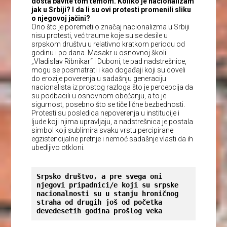
dosta bavite tom temom. Koliko je nacionalizam
jak u Srbiji? I da li su ovi protesti promenili sliku
o njegovoj jačini?
Ono što je poremetilo značaj nacionalizma u Srbiji
nisu protesti, već traume koje su se desile u
srpskom društvu u relativno kratkom periodu od
godinu i po dana. Masakr u osnovnoj školi
„Vladislav Ribnikar“ i Duboni, te pad nadstrešnice,
mogu se posmatrati i kao događaji koji su doveli
do erozije poverenja u sadašnju generaciju
nacionalista iz prostog razloga što je percepcija da
su podbacili u osnovnom obećanju, a to je
sigurnost, posebno što se tiče lične bezbednosti.
Protesti su posledica nepoverenja u institucije i
ljude koji njima upravljaju, a nadstrešnica je postala
simbol koji sublimira svaku vrstu percipirane
egzistencijalne pretnje i nemoć sadašnje vlasti da ih
ubedljivo otkloni.
Srpsko društvo, a pre svega oni 
njegovi pripadnici/e koji su srpske 
nacionalnosti su u stanju hroničnog 
straha od drugih još od početka 
devedesetih godina prošlog veka