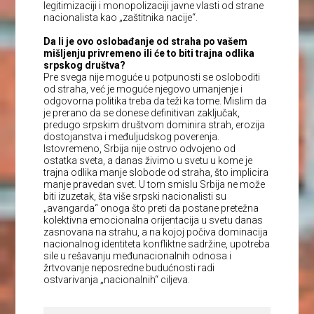
legitimizaciji i monopolizaciji javne vlasti od strane
nacionalista kao „zaštitnika nacije“.
Da li je ovo oslobađanje od straha po vašem
mišljenju privremeno ili će to biti trajna odlika
srpskog društva?
Pre svega nije moguće u potpunosti se osloboditi
od straha, već je moguće njegovo umanjenje i
odgovorna politika treba da teži ka tome. Mislim da
je prerano da se donese definitivan zaključak,
predugo srpskim društvom dominira strah, erozija
dostojanstva i međuljudskog poverenja.
Istovremeno, Srbija nije ostrvo odvojeno od
ostatka sveta, a danas živimo u svetu u kome je
trajna odlika manje slobode od straha, što implicira
manje pravedan svet. U tom smislu Srbija ne može
biti izuzetak, šta više srpski nacionalisti su
„avangarda“ onoga što preti da postane pretežna
kolektivna emocionalna orijentacija u svetu danas
zasnovana na strahu, a na kojoj počiva dominacija
nacionalnog identiteta konfliktne sadržine, upotreba
sile u rešavanju međunacionalnih odnosa i
žrtvovanje neposredne budućnosti radi
ostvarivanja „nacionalnih“ ciljeva.