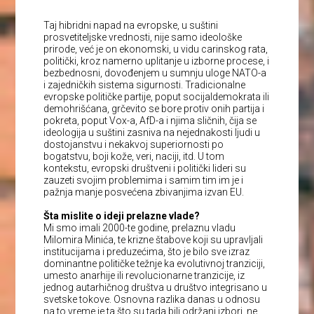
Taj hibridni napad na evropske, u suštini
prosvetiteljske vrednosti, nije samo ideološke
prirode, već je on ekonomski, u vidu carinskog rata,
politički, kroz namerno uplitanje u izborne procese, i
bezbednosni, dovođenjem u sumnju uloge NATO-a
i zajedničkih sistema sigurnosti. Tradicionalne
evropske političke partije, poput socijaldemokrata ili
demohrišćana, grčevito se bore protiv onih partija i
pokreta, poput Vox-a, AfD-a i njima sličnih, čija se
ideologija u suštini zasniva na nejednakosti ljudi u
dostojanstvu i nekakvoj superiornosti po
bogatstvu, boji kože, veri, naciji, itd. U tom
kontekstu, evropski društveni i politički lideri su
zauzeti svojim problemima i samim tim im je i
pažnja manje posvećena zbivanjima izvan EU.
Šta mislite o ideji prelazne vlade?
Mi smo imali 2000-te godine, prelaznu vladu
Milomira Minića, te krizne štabove koji su upravljali
institucijama i preduzećima, što je bilo sve izraz
dominantne političke težnje ka evolutivnoj tranziciji,
umesto anarhije ili revolucionarne tranzicije, iz
jednog autarhičnog društva u društvo integrisano u
svetske tokove. Osnovna razlika danas u odnosu
na to vreme je ta što su tada bili održani izbori, ne