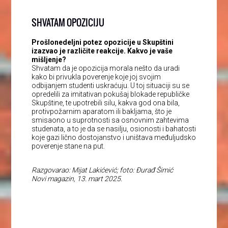
SHVATAM OPOZICIJU
Prošlonedeljni potez opozicije u Skupštini
izazvao je različite reakcije. Kakvo je vaše
mišljenje?
Shvatam da je opozicija morala nešto da uradi
kako bi privukla poverenje koje joj svojim
odbijanjem studenti uskraćuju. U toj situaciji su se
opredelili za imitativan pokušaj blokade republičke
Skupštine, te upotrebili silu, kakva god ona bila,
protivpožarnim aparatom ili bakljama, što je
smisaono u suprotnosti sa osnovnim zahtevima
studenata, a to je da se nasilju, osionosti i bahatosti
koje gazi lično dostojanstvo i uništava međuljudsko
poverenje stane na put.
Razgovarao: Mijat Lakićević; foto: Đurađ Šimić
Novi magazin, 13. mart 2025.