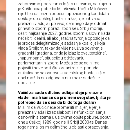
zaboravimo pod veoma lošim uslovima, na kojima
je Koštunica pobedio Miloševića. Pošto Milošević
nije hteo da prizna pobedu opozicionog kandidata
došlo je do opšteg bunta i na kraju je prihvatio
prelaznu vladu, ali po višoj ceni nego da je odmah
prihvatio izborni poraz. Izbori se u Srbiji moraju
desiti najkasnije 2027. godine. Izborni uslovi nikada
neće biti idealni, ali ako je tačna tvrdnja opozicije da
je proces delegitimizacije sadašnje koalicije koja
vlada Srbijom, takav da više ne uživa poverenje
građanki i građana, onda je izlaz iz ove „tenzične“,
„napumpane“, situacije u održavanju
parlamentarnih izbora. Možda će se na njima
pojaviti i nove političke organizacije i ponude
artikulisane na osnovu studentskog bunta, a što
opet možda ne odgovara nekima iz sadašnje
opozicije.
Vučić za sada odlučno odbija ideju prelazne
vlade. Ima li šanse da promeni svoj stav, tj. šta je
potrebno da se desi da bi do toga došlo?
Mislim da Vučić neće promeniti mišljenje, jer je
prelazna vlada i izraz slabosti i nefunkcionisanja
osnovnih sistema u uslovima opšte pobune, poput
one u Češkoj 1989. godine ili Srbiji 2000-te. Danas
toga nema, osim delimično u oblasti obrazovanja.