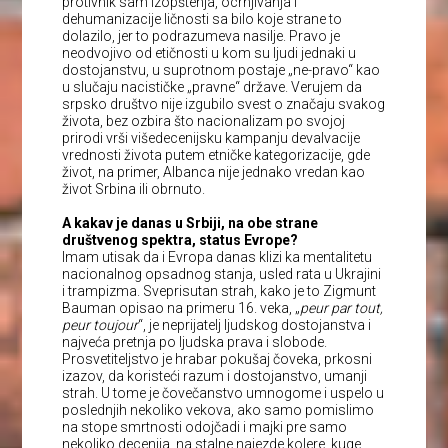
protivnik sam izopštenja, ocrnjivanja i
dehumanizacije ličnosti sa bilo koje strane to
dolazilo, jer to podrazumeva nasilje. Pravo je
neodvojivo od etičnosti u kom su ljudi jednaki u
dostojanstvu, u suprotnom postaje „ne-pravo“ kao
u slučaju nacističke „pravne“ države. Verujem da
srpsko društvo nije izgubilo svest o značaju svakog
života, bez ozbira što nacionalizam po svojoj
prirodi vrši višedecenijsku kampanju devalvacije
vrednosti života putem etničke kategorizacije, gde
život, na primer, Albanca nije jednako vredan kao
život Srbina ili obrnuto.
A kakav je danas u Srbiji, na obe strane
društvenog spektra, status Evrope?
Imam utisak da i Evropa danas klizi ka mentalitetu
nacionalnog opsadnog stanja, usled rata u Ukrajini
i trampizma. Sveprisutan strah, kako je to Zigmunt
Bauman opisao na primeru 16. veka, „
peur par tout,
peur toujour
“, je neprijatelj ljudskog dostojanstva i
najveća pretnja po ljudska prava i slobode.
Prosvetiteljstvo je hrabar pokušaj čoveka, prkosni
izazov, da koristeći razum i dostojanstvo, umanji
strah. U tome je čovečanstvo umnogome i uspelo u
poslednjih nekoliko vekova, ako samo pomislimo
na stope smrtnosti odojčadi i majki pre samo
nekoliko decenija, na stalne najezde kolere, kuge,