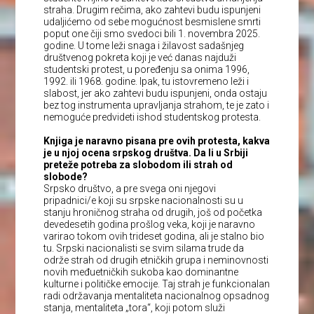
straha. Drugim rečima, ako zahtevi budu ispunjeni
udaljićemo od sebe mogućnost besmislene smrti
poput one čiji smo svedoci bili 1. novembra 2025.
godine. U tome leži snaga i žilavost sadašnjeg
društvenog pokreta koji je već danas najduži
studentski protest, u poređenju sa onima 1996,
1992. ili 1968. godine. Ipak, tu istovremeno leži i
slabost, jer ako zahtevi budu ispunjeni, onda ostaju
bez tog instrumenta upravljanja strahom, te je zato i
nemoguće predvideti ishod studentskog protesta.
Knjiga je naravno pisana pre ovih protesta, kakva
je u njoj ocena srpskog društva. Da li u Srbiji
preteže potreba za slobodom ili strah od
slobode?
Srpsko društvo, a pre svega oni njegovi
pripadnici/e koji su srpske nacionalnosti su u
stanju hroničnog straha od drugih, još od početka
devedesetih godina prošlog veka, koji je naravno
varirao tokom ovih trideset godina, ali je stalno bio
tu. Srpski nacionalisti se svim silama trude da
održe strah od drugih etničkih grupa i neminovnosti
novih međuetničkih sukoba kao dominantne
kulturne i političke emocije. Taj strah je funkcionalan
radi održavanja mentaliteta nacionalnog opsadnog
stanja, mentaliteta „tora“, koji potom služi