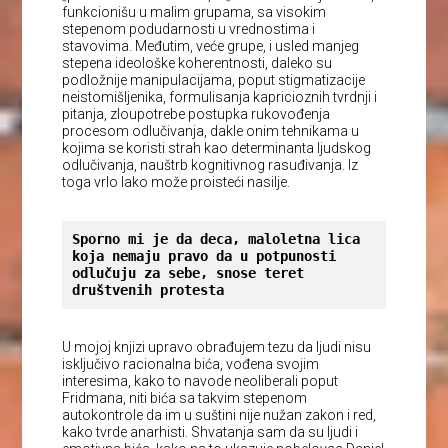
funkcionišu u malim grupama, sa visokim
stepenom podudarnosti u vrednostima i
stavovima. Međutim, veće grupe, i usled manjeg
stepena ideološke koherentnosti, daleko su
podložnije manipulacijama, poput stigmatizacije
neistomišljenika, formulisanja kapricioznih tvrdnji i
pitanja, zloupotrebe postupka rukovođenja
procesom odlučivanja, dakle onim tehnikama u
kojima se koristi strah kao determinanta ljudskog
odlučivanja, nauštrb kognitivnog rasuđivanja. Iz
toga vrlo lako može proisteći nasilje.
Sporno mi je da deca, maloletna lica 
koja nemaju pravo da u potpunosti 
odlučuju za sebe, snose teret 
društvenih protesta
U mojoj knjizi upravo obrađujem tezu da ljudi nisu
isključivo racionalna bića, vođena svojim
interesima, kako to navode neoliberali poput
Fridmana, niti bića sa takvim stepenom
autokontrole da im u suštini nije nužan zakon i red,
kako tvrde anarhisti. Shvatanja sam da su ljudi i