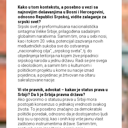
Kako u tom kontekstu, a posebno u vezi sa
najnovijim dešavanjima u Bosni i Hercegovini,
odnosno Republici Srpskoj, vidite zalaganje za
srpski svet?
Srpski svet je preformulisana nacionalistička
sintagma Velike Srbije, prilagođena sadašnjim
globalnim narativima. Samim tim, ona u sebi nosi,
kao i tokom 20. veka, potencijal izazivanja novih
međuetničkih sukoba sve do ostvarenja
„nacionalnog cilja“, „srpskog sveta“, tj. do
objedinjenja teritorija na kojem žive pripadnici
srpskog naroda u jednu državu. Radi se pre svega
o ideološkom, a samim tim o kulturnom i
političkom projektu u kome su nacije iznad
pojedinca, a pojedinac je žrtvovan na oltaru
sakralizovane nacije.
Vi ste pravnik, advokat – kakav je status prava u
Srbiji? Da li je Srbija pravna država?
Ako govorimo o statusu prava u Srbiji mora
postojati konsenzus o jednakoj vrednosti svakog
života. To je posebno značajno za demokratski
politički poredak, odnosno da je dostojanstvo ljudi
koji su u opoziciji, kao i onih koji vrše javnu vlast
zaštićeno instrumentima države. Samim tim,