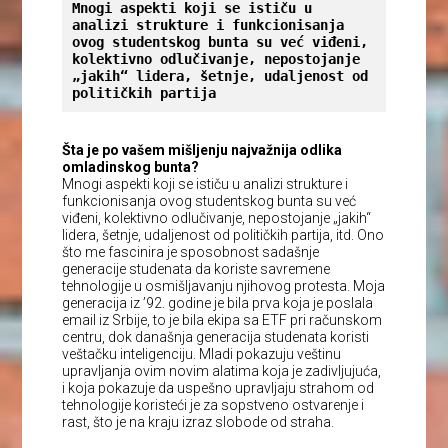
Mnogi aspekti koji se ističu u 
analizi strukture i funkcionisanja 
ovog studentskog bunta su već viđeni, 
kolektivno odlučivanje, nepostojanje 
„jakih“ lidera, šetnje, udaljenost od 
političkih partija
Šta je po vašem mišljenju najvažnija odlika
omladinskog bunta?
Mnogi aspekti koji se ističu u analizi strukture i
funkcionisanja ovog studentskog bunta su već
viđeni, kolektivno odlučivanje, nepostojanje „jakih“
lidera, šetnje, udaljenost od političkih partija, itd. Ono
što me fascinira je sposobnost sadašnje
generacije studenata da koriste savremene
tehnologije u osmišljavanju njihovog protesta. Moja
generacija iz ’92. godine je bila prva koja je poslala
email iz Srbije, to je bila ekipa sa ETF pri računskom
centru, dok današnja generacija studenata koristi
veštačku inteligenciju. Mladi pokazuju veštinu
upravljanja ovim novim alatima koja je zadivljujuća,
i koja pokazuje da uspešno upravljaju strahom od
tehnologije koristeći je za sopstveno ostvarenje i
rast, što je na kraju izraz slobode od straha.