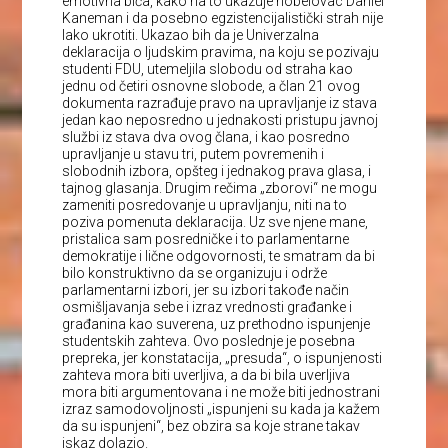
emotivna bića, kako na to ukazuje nobelovac Daniel
Kaneman i da posebno egzistencijalistički strah nije
lako ukrotiti. Ukazao bih da je Univerzalna
deklaracija o ljudskim pravima, na koju se pozivaju
studenti FDU, utemeljila slobodu od straha kao
jednu od četiri osnovne slobode, a član 21 ovog
dokumenta razrađuje pravo na upravljanje iz stava
jedan kao neposredno u jednakosti pristupu javnoj
službi iz stava dva ovog člana, i kao posredno
upravljanje u stavu tri, putem povremenih i
slobodnih izbora, opšteg i jednakog prava glasa, i
tajnog glasanja. Drugim rečima „zborovi“ ne mogu
zameniti posredovanje u upravljanju, niti na to
poziva pomenuta deklaracija
. Uz sve njene mane,
pristalica sam posredničke i to parlamentarne
demokratije i lične odgovornosti, te smatram da bi
bilo konstruktivno da se organizuju i održe
parlamentarni izbori, jer su izbori takođe način
osmišljavanja sebe i izraz vrednosti građanke i
građanina kao suverena, uz prethodno ispunjenje
studentskih zahteva. Ovo poslednje je posebna
prepreka, jer konstatacija, „presuda“, o ispunjenosti
zahteva mora biti uverljiva, a da bi bila uverljiva
mora biti argumentovana i ne može biti jednostrani
izraz samodovoljnosti „ispunjeni su kada ja kažem
da su ispunjeni“, bez obzira sa koje strane takav
iskaz dolazio.