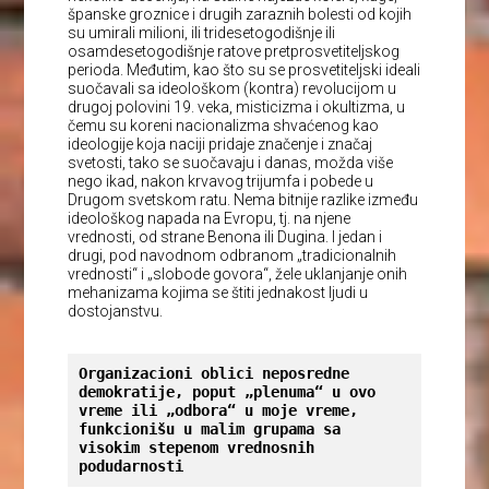
španske groznice i drugih zaraznih bolesti od kojih
su umirali milioni, ili tridesetogodišnje ili
osamdesetogodišnje ratove pretprosvetiteljskog
perioda. Međutim, kao što su se prosvetiteljski ideali
suočavali sa ideološkom (kontra) revolucijom u
drugoj polovini 19. veka, misticizma i okultizma, u
čemu su koreni nacionalizma shvaćenog kao
ideologije koja naciji pridaje značenje i značaj
svetosti, tako se suočavaju i danas, možda više
nego ikad, nakon krvavog trijumfa i pobede u
Drugom svetskom ratu. Nema bitnije razlike između
ideološkog napada na Evropu, tj. na njene
vrednosti, od strane Benona ili Dugina. I jedan i
drugi, pod navodnom odbranom „tradicionalnih
vrednosti“ i „slobode govora“, žele uklanjanje onih
mehanizama kojima se štiti jednakost ljudi u
dostojanstvu.
Organizacioni oblici neposredne 
demokratije, poput „plenuma“ u ovo 
vreme ili „odbora“ u moje vreme, 
funkcionišu u malim grupama sa 
visokim stepenom vrednosnih 
podudarnosti