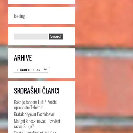
loading...
ARHIVE
Arhive
SKORAŠNJI ČLANCI
Kako je tandem Lučić–Vučić
upropastio Telekom
Kratak odgovor Pozhidaevu
Maligni kineski novac ili zavisni
razvoj Srbije?