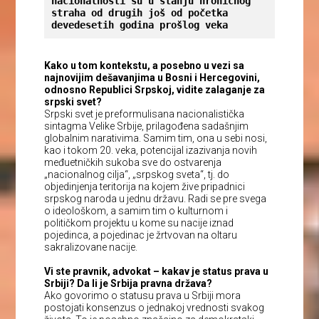
nacionalnosti su u stanju hroničnog 
straha od drugih još od početka 
devedesetih godina prošlog veka
Kako u tom kontekstu, a posebno u vezi sa
najnovijim dešavanjima u Bosni i Hercegovini,
odnosno Republici Srpskoj, vidite zalaganje za
srpski svet?
Srpski svet je preformulisana nacionalistička
sintagma Velike Srbije, prilagođena sadašnjim
globalnim narativima. Samim tim, ona u sebi nosi,
kao i tokom 20. veka, potencijal izazivanja novih
međuetničkih sukoba sve do ostvarenja
„nacionalnog cilja“, „srpskog sveta“, tj. do
objedinjenja teritorija na kojem žive pripadnici
srpskog naroda u jednu državu. Radi se pre svega
o ideološkom, a samim tim o kulturnom i
političkom projektu u kome su nacije iznad
pojedinca, a pojedinac je žrtvovan na oltaru
sakralizovane nacije.
Vi ste pravnik, advokat – kakav je status prava u
Srbiji? Da li je Srbija pravna država?
Ako govorimo o statusu prava u Srbiji mora
postojati konsenzus o jednakoj vrednosti svakog