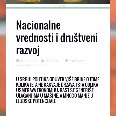
Nacionalne
vrednosti i društveni
razvoj
05.01.2025
PEŠČANIK
naprednjaci
,
ne/kvalitet
,
srbija.vucic
U SRBIJI POLITIKA ODUVEK VIŠE BRINE O TOME
KOLIKA JE, A NE KAKVA JE DRŽAVA. ISTA ODLIKA
USMERAVA EKONOMIJU: RAST SE GENERIŠE
ULAGANJIMA U MAŠINE, A MNOGO MANJE U
LJUDSKE POTENCIJALE