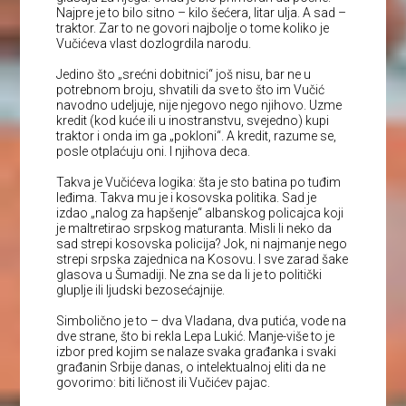
Najpre je to bilo sitno – kilo šećera, litar ulja. A sad –
traktor. Zar to ne govori najbolje o tome koliko je
Vučićeva vlast dozlogrdila narodu.
Jedino što „srećni dobitnici“ još nisu, bar ne u
potrebnom broju, shvatili da sve to što im Vučić
navodno udeljuje, nije njegovo nego njihovo. Uzme
kredit (kod kuće ili u inostranstvu, svejedno) kupi
traktor i onda im ga „pokloni“. A kredit, razume se,
posle otplaćuju oni. I njihova deca.
Takva je Vučićeva logika: šta je sto batina po tuđim
leđima. Takva mu je i kosovska politika. Sad je
izdao „nalog za hapšenje“ albanskog policajca koji
je maltretirao srpskog maturanta. Misli li neko da
sad strepi kosovska policija? Jok, ni najmanje nego
strepi srpska zajednica na Kosovu. I sve zarad šake
glasova u Šumadiji. Ne zna se da li je to politički
gluplje ili ljudski bezosećajnije.
Simbolično je to – dva Vladana, dva putića, vode na
dve strane, što bi rekla Lepa Lukić. Manje-više to je
izbor pred kojim se nalaze svaka građanka i svaki
građanin Srbije danas, o intelektualnoj eliti da ne
govorimo: biti ličnost ili Vučićev pajac.