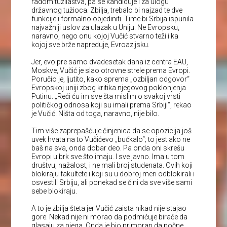
radom tužilaštva, pa se kandiduje i za ulogu
državnog tužioca. Zbilja, trebalo bi najzad te dve
funkcije i formalno objediniti. Time bi Srbija ispunila
najvažniji uslov za ulazak u Uniju. Ne Evropsku,
naravno, nego onu kojoj Vučić stvarno teži i ka
kojoj sve brže napreduje, Evroazijsku.
Jer, evo pre samo dvadesetak dana iz centra EAU,
Moskve, Vučić je slao otrovne strele prema Evropi.
Poručio je, ljutito, kako sprema „ozbiljan odgovor“
Evropskoj uniji zbog kritika njegovog poklonjenja
Putinu. „Reći ću im sve šta mislim o svakoj vrsti
političkog odnosa koji su imali prema Srbiji“, rekao
je Vučić. Ništa od toga, naravno, nije bilo.
Tim više zaprepašćuje činjenica da se opozicija još
uvek hvata na to Vučićevo „bućkalo“; to jest ako ne
baš na sva, onda dobar deo. Pa onda oni skrešu
Evropi u brk sve što imaju. I sve javno. Ima u tom
društvu, nažalost, i ne mali broj studenata. Ovih koji
blokiraju fakultete i koji su u dobroj meri odblokirali i
osvestili Srbiju, ali ponekad se čini da sve više sami
sebe blokiraju.
A to je zbilja šteta jer Vučić zaista nikad nije stajao
gore. Nekad nije ni morao da podmićuje birače da
glasaju za njega. Onda je bio primoran da počne.