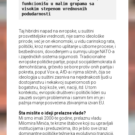
funkcionišu u malim grupama sa 
visokim stepenom vrednosnih 
podudarnosti
Taj hibridni napad na evropske, u suštini
prosvetiteljske vrednosti, nije samo ideološke
prirode, već je on ekonomski, u vidu carinskog rata,
politički, kroz namerno uplitanje u izborne procese, i
bezbednosni, dovođenjem u sumnju uloge NATO-a
i zajedničkih sistema sigurnosti. Tradicionalne
evropske političke partije, poput socijaldemokrata ili
demohrišćana, grčevito se bore protiv onih partija i
pokreta, poput Vox-a, AfD-a i njima sličnih, čija se
ideologija u suštini zasniva na nejednakosti ljudi u
dostojanstvu i nekakvoj superiornosti po
bogatstvu, boji kože, veri, naciji, itd. U tom
kontekstu, evropski društveni i politički lideri su
zauzeti svojim problemima i samim tim im je i
pažnja manje posvećena zbivanjima izvan EU.
Šta mislite o ideji prelazne vlade?
Mi smo imali 2000-te godine, prelaznu vladu
Milomira Minića, te krizne štabove koji su upravljali
institucijama i preduzećima, što je bilo sve izraz
dominantne političke težnje ka evolutivnoj tranziciji,