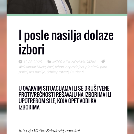
I posle nasilja dolaze
izbori
12.03.2025
INTERVJUI
,
NOVI MAGAZIN
Aleksandar Vucic
,
ćaci
,
izbori
,
naprednjaci
,
pionirski park
,
policijsko nasilje
,
Srbija protesti
,
Studenti
U OVAKVIM SITUACIJAMA ILI SE DRUŠTVENE
PROTIVREČNOSTI REŠAVAJU NA IZBORIMA ILI
UPOTREBOM SILE, KOJA OPET VODI KA
IZBORIMA
Intervju Vlatko Sekulović, advokat