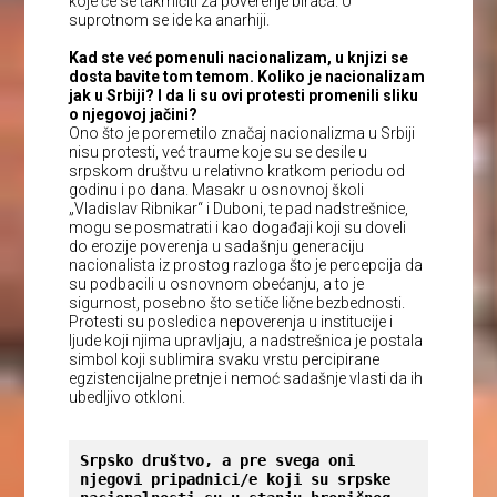
koje će se takmičiti za poverenje birača. U
suprotnom se ide ka anarhiji.
Kad ste već pomenuli nacionalizam, u knjizi se
dosta bavite tom temom. Koliko je nacionalizam
jak u Srbiji? I da li su ovi protesti promenili sliku
o njegovoj jačini?
Ono što je poremetilo značaj nacionalizma u Srbiji
nisu protesti, već traume koje su se desile u
srpskom društvu u relativno kratkom periodu od
godinu i po dana. Masakr u osnovnoj školi
„Vladislav Ribnikar“ i Duboni, te pad nadstrešnice,
mogu se posmatrati i kao događaji koji su doveli
do erozije poverenja u sadašnju generaciju
nacionalista iz prostog razloga što je percepcija da
su podbacili u osnovnom obećanju, a to je
sigurnost, posebno što se tiče lične bezbednosti.
Protesti su posledica nepoverenja u institucije i
ljude koji njima upravljaju, a nadstrešnica je postala
simbol koji sublimira svaku vrstu percipirane
egzistencijalne pretnje i nemoć sadašnje vlasti da ih
ubedljivo otkloni.
Srpsko društvo, a pre svega oni 
njegovi pripadnici/e koji su srpske 