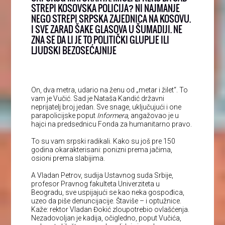
STREPI KOSOVSKA POLICIJA? NI NAJMANJE
NEGO STREPI SRPSKA ZAJEDNICA NA KOSOVU.
I SVE ZARAD ŠAKE GLASOVA U ŠUMADIJI. NE
ZNA SE DA LI JE TO POLITIČKI GLUPLJE ILI
LJUDSKI BEZOSEĆAJNIJE
On, dva metra, udario na ženu od „metar i žilet“. To
vam je Vučić. Sad je Nataša Kandić državni
neprijatelj broj jedan. Sve snage, uključujući i one
parapolicijske poput
Informera
, angažovao je u
hajci na predsednicu Fonda za humanitarno pravo.
To su vam srpski radikali. Kako su još pre 150
godina okarakterisani: ponizni prema jačima,
osioni prema slabijima.
A Vladan Petrov, sudija Ustavnog suda Srbije,
profesor Pravnog fakulteta Univerziteta u
Beogradu, sve uspijajući se kao neka gospođica,
uzeo da piše denuncijacije. Štaviše – i optužnice.
Kaže: rektor Vladan Đokić zloupotrebio ovlašćenja.
Nezadovoljan je kadija, očigledno, poput Vučića,