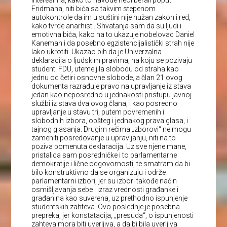
interesima, kako to navode neoliberali poput
Fridmana, niti bića sa takvim stepenom
autokontrole da im u suštini nije nužan zakon i red,
kako tvrde anarhisti. Shvatanja sam da su ljudi i
emotivna bića, kako na to ukazuje nobelovac Daniel
Kaneman i da posebno egzistencijalistički strah nije
lako ukrotiti. Ukazao bih da je Univerzalna
deklaracija o ljudskim pravima, na koju se pozivaju
studenti FDU, utemeljila slobodu od straha kao
jednu od četiri osnovne slobode, a član 21 ovog
dokumenta razrađuje pravo na upravljanje iz stava
jedan kao neposredno u jednakosti pristupu javnoj
službi iz stava dva ovog člana, i kao posredno
upravljanje u stavu tri, putem povremenih i
slobodnih izbora, opšteg i jednakog prava glasa, i
tajnog glasanja. Drugim rečima „zborovi“ ne mogu
zameniti posredovanje u upravljanju, niti na to
poziva pomenuta deklaracija
. Uz sve njene mane,
pristalica sam posredničke i to parlamentarne
demokratije i lične odgovornosti, te smatram da bi
bilo konstruktivno da se organizuju i održe
parlamentarni izbori, jer su izbori takođe način
osmišljavanja sebe i izraz vrednosti građanke i
građanina kao suverena, uz prethodno ispunjenje
studentskih zahteva. Ovo poslednje je posebna
prepreka, jer konstatacija, „presuda“, o ispunjenosti
zahteva mora biti uverljiva, a da bi bila uverljiva