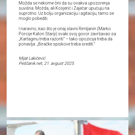
Možda se nekome čini da su ovakva upozorenja
suvišna. Možda, ali Kosjerić i Zaječar upućuju na
suprotno. Uz bolju organizaciju i agitaciju, tamo se
moglo pobediti.
I naravno, kao što je onaj slavni Rimljanin (Marko
Porcije Katon Stariji) svaki svoj govor završavao sa
„Kartaginu treba razoriti“ – tako opozicija treba da
ponavlja: „Biračke spiskove treba srediti.“
Mijat Lakićević
Peščanik.net, 21. avgust 2025.