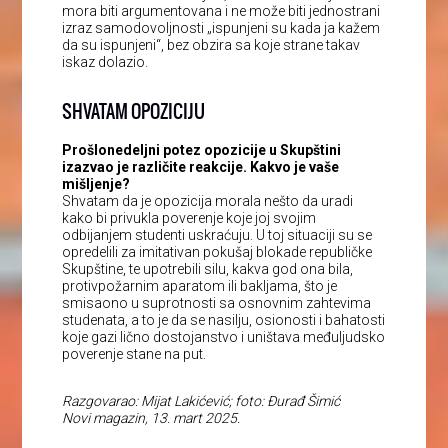
mora biti argumentovana i ne može biti jednostrani
izraz samodovoljnosti „ispunjeni su kada ja kažem
da su ispunjeni“, bez obzira sa koje strane takav
iskaz dolazio.
SHVATAM OPOZICIJU
Prošlonedeljni potez opozicije u Skupštini
izazvao je različite reakcije. Kakvo je vaše
mišljenje?
Shvatam da je opozicija morala nešto da uradi
kako bi privukla poverenje koje joj svojim
odbijanjem studenti uskraćuju. U toj situaciji su se
opredelili za imitativan pokušaj blokade republičke
Skupštine, te upotrebili silu, kakva god ona bila,
protivpožarnim aparatom ili bakljama, što je
smisaono u suprotnosti sa osnovnim zahtevima
studenata, a to je da se nasilju, osionosti i bahatosti
koje gazi lično dostojanstvo i uništava međuljudsko
poverenje stane na put.
Razgovarao: Mijat Lakićević; foto: Đurađ Šimić
Novi magazin, 13. mart 2025.