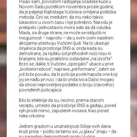
Pisao sam, povodom razbijanja Gradske kuće u
Novom Sadu početkom novembra prošle godine,
da je paljenje Rajhstaga Vučićeva omiljena politička
metoda. Čini se, međutim, da mu neko takvo
lukavstvo u ovom času i nije potrebno. Narodu je
prekipelo i jednostavno mora sebi da dâ oduška.
Mada, sa druge strane, ne može se isključiti ni
mogućnost – naprotiv – da u svim ovim nasilnim
akcijama učestvuju Vučićevi ljudi. Na to ukazuje
činjenica da prostorije SNS-a, onda kada su
demolirane, za razliku od prethodnih noći nisu ni
branjene, bile su praktično ostavljene „na izvol’te“.
Brzo se, dakle, ti Vučićevi „specijalci“ ubace u prve
„borbene redove“, naprave „performans“, zatim se
još brže povuku, da bi policija posle hapsila one koji
joj se nađu pri ruci. I da bi onda Ivica Dačić mogao
da iznosi neproverljive podatke o broju (navodno)
povređenih policajaca.
Bilo bi efektnije da su, recimo, prema starom
receptu, umesto da prostorije SNS-a gađaju, pored
njih prošli mirno, zapušenih noseva. Kao pored
neke crkotine.
Jednim gradom u unutrašnjosti Srbije ovih dana
kruži priča – pošto se tamo svi „u glavu“ znaju – da
su najagilniji demonstranti protiv Vučića