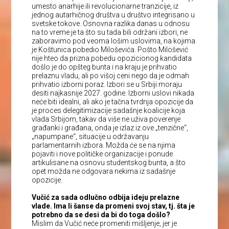
umesto anarhije ili revolucionarne tranzicije, iz
jednog autarhičnog društva u društvo integrisano u
svetske tokove. Osnovna razlika danas u odnosu
na to vreme je ta što su tada bili održani izbori, ne
zaboravimo pod veoma lošim uslovima, na kojima
je Koštunica pobedio Miloševića. Pošto Milošević
nije hteo da prizna pobedu opozicionog kandidata
došlo je do opšteg bunta i na kraju je prihvatio
prelaznu vladu, ali po višoj ceni nego da je odmah
prihvatio izborni poraz. Izbori se u Srbiji moraju
desiti najkasnije 2027. godine. Izborni uslovi nikada
neće biti idealni, ali ako je tačna tvrdnja opozicije da
je proces delegitimizacije sadašnje koalicije koja
vlada Srbijom, takav da više ne uživa poverenje
građanki i građana, onda je izlaz iz ove „tenzične“,
„napumpane“, situacije u održavanju
parlamentarnih izbora. Možda će se na njima
pojaviti i nove političke organizacije i ponude
artikulisane na osnovu studentskog bunta, a što
opet možda ne odgovara nekima iz sadašnje
opozicije.
Vučić za sada odlučno odbija ideju prelazne
vlade. Ima li šanse da promeni svoj stav, tj. šta je
potrebno da se desi da bi do toga došlo?
Mislim da Vučić neće promeniti mišljenje, jer je