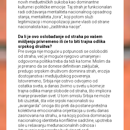
novih međuetničkih sukoba kao dominantne
kulturne i političke emocije. Taj strah je funkcionalan
radi održavanja mentaliteta nacionalnog opsadnog
stanja, mentaliteta „tora“, koji potom služi
legitimizaciji i monopolizaciji javne vlasti od strane
nacionalista kao „zaštitnika nacije“.
Da li je ovo oslobađanje od straha po vašem
mišljenju privremeno ili će to biti trajna odlika
srpskog društva?
Pre svega nije moguće u potpunosti se osloboditi
od straha, već je moguće njegovo umanjenje i
odgovorna politika treba da teži ka tome. Mislim da
je prerano da se donese definitivan zaključak,
predugo srpskim društvom dominira strah, erozija
dostojanstva i međuljudskog poverenja.
Istovremeno, Srbija nije ostrvo odvojeno od
ostatka sveta, a danas živimo u svetu u kome je
trajna odlika manje slobode od straha, što implicira
manje pravedan svet. U tom smislu Srbija ne može
biti izuzetak, šta više srpski nacionalisti su
„avangarda“ onoga što preti da postane pretežna
kolektivna emocionalna orijentacija u svetu danas
zasnovana na strahu, a na kojoj počiva dominacija
nacionalnog identiteta konfliktne sadržine, upotreba
sile u rešavanju međunacionalnih odnosa i