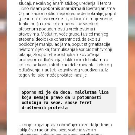
slučaju nekakvog anarhističkog uređenja ili terora.
Lično nisam pobornik anarhizma ili libertarijanizma.
Organizacioni oblici neposredne demokratije, poput
„plenuma“ u ovo vreme, ili „odbora“ u moje vreme,
funkcionišu u malim grupama, sa visokim
stepenom podudarnosti u vrednostima i
stavovima. Međutim, veće grupe, i usled manjeg
stepena ideološke koherentnosti, daleko su
podložnije manipulacijama, poput stigmatizacije
neistomišljenika, formulisanja kapricioznih tvrdnji i
pitanja, zloupotrebe postupka rukovođenja
procesom odlučivanja, dakle onim tehnikama u
kojima se koristi strah kao determinanta ljudskog
odlučivanja, nauštrb kognitivnog rasuđivanja. Iz
toga vrlo lako može proisteći nasilje.
Sporno mi je da deca, maloletna lica 
koja nemaju pravo da u potpunosti 
odlučuju za sebe, snose teret 
društvenih protesta
U mojoj knjizi upravo obrađujem tezu da ljudi nisu
isključivo racionalna bića, vođena svojim