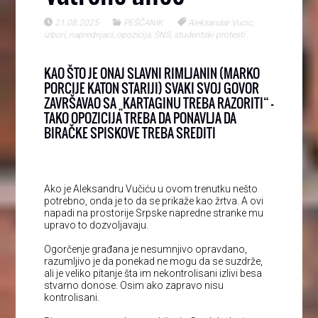
21.08.2025
PEŠČANIK
Aleksandar Vucic
,
izbori
,
naprednjaci
,
opozicija
,
SNS
,
studentski protesti
KAO ŠTO JE ONAJ SLAVNI RIMLJANIN (MARKO
PORCIJE KATON STARIJI) SVAKI SVOJ GOVOR
ZAVRŠAVAO SA „KARTAGINU TREBA RAZORITI“ –
TAKO OPOZICIJA TREBA DA PONAVLJA DA
BIRAČKE SPISKOVE TREBA SREDITI
Ako je Aleksandru Vučiću u ovom trenutku nešto
potrebno, onda je to da se prikaže kao žrtva. A ovi
napadi na prostorije Srpske napredne stranke mu
upravo to dozvoljavaju.
Ogorčenje građana je nesumnjivo opravdano,
razumljivo je da ponekad ne mogu da se suzdrže,
ali je veliko pitanje šta im nekontrolisani izlivi besa
stvarno donose. Osim ako zapravo nisu
kontrolisani.