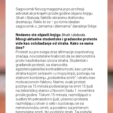
Sagovornik Novog magazina je po profesiji
advokat ali je krajem prošle godine objavio knjigu
Strah i Sloboda
, faktički skraćenu doktorsku
disertaciju. Reklo bi se – po tome idealan
sagovornik o „temama i dilemama“ današnje Srbije.
Nedavno ste objavili knjigu
Strah i sloboda
.
Mnogi aktuelne studentske i građanske proteste
vide kao oslobađanje od straha. Kako se vama
čine?
Protesti su pre svega izraz afirmacije sopstvenog
značaja, novostečene hrabrosti da se demonstrira
protiv nasilnika kao izvora straha. Studentski i
građanski protesti, sa stanovišta
egzistencijalističke kontradiktornosti, kao uzroka
straha kojom se bavim i u mojoj knjizi, počivaju na
stalnom korišćenju „podsetnika smrti“ i strahu kao
motivacionom faktoru. Naime, svaki protest
počinje sa 15 minuta podsećanja na smrt 15 ljudi
na železničkoj stanici u Novom Sadu 1. novembra
prošle godine. Tokom 15 minuta, razmišljajući o
sudbini tih petnaestoro ljudi, učesnici protesta
razmišljaju u stvari o sebi i suočavaju se sa
neminovnošću smrti, a posebno sa primerom
besmislene smrti, što podstiče strah. Taj psihički