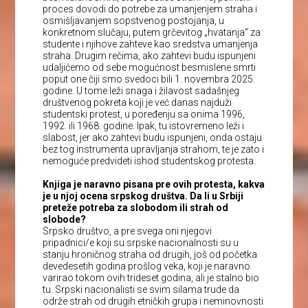
proces dovodi do potrebe za umanjenjem straha i
osmišljavanjem sopstvenog postojanja, u
konkretnom slučaju, putem grčevitog „hvatanja“ za
studente i njihove zahteve kao sredstva umanjenja
straha. Drugim rečima, ako zahtevi budu ispunjeni
udaljićemo od sebe mogućnost besmislene smrti
poput one čiji smo svedoci bili 1. novembra 2025.
godine. U tome leži snaga i žilavost sadašnjeg
društvenog pokreta koji je već danas najduži
studentski protest, u poređenju sa onima 1996,
1992. ili 1968. godine. Ipak, tu istovremeno leži i
slabost, jer ako zahtevi budu ispunjeni, onda ostaju
bez tog instrumenta upravljanja strahom, te je zato i
nemoguće predvideti ishod studentskog protesta.
Knjiga je naravno pisana pre ovih protesta, kakva
je u njoj ocena srpskog društva. Da li u Srbiji
preteže potreba za slobodom ili strah od
slobode?
Srpsko društvo, a pre svega oni njegovi
pripadnici/e koji su srpske nacionalnosti su u
stanju hroničnog straha od drugih, još od početka
devedesetih godina prošlog veka, koji je naravno
varirao tokom ovih trideset godina, ali je stalno bio
tu. Srpski nacionalisti se svim silama trude da
održe strah od drugih etničkih grupa i neminovnosti