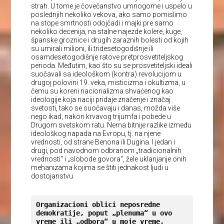
strah. U tome je čovečanstvo umnogome i uspelo u
poslednjih nekoliko vekova, ako samo pomislimo
na stope smrtnosti odojčadi i majki pre samo
nekoliko decenija, na stalne najezde kolere, kuge,
španske groznice i drugih zaraznih bolesti od kojih
su umirali milioni, ili tridesetogodišnje ili
osamdesetogodišnje ratove pretprosvetiteljskog
perioda. Međutim, kao što su se prosvetiteljski ideali
suočavali sa ideološkom (kontra) revolucijom u
drugoj polovini 19. veka, misticizma i okultizma, u
čemu su koreni nacionalizma shvaćenog kao
ideologije koja naciji pridaje značenje i značaj
svetosti, tako se suočavaju i danas, možda više
nego ikad, nakon krvavog trijumfa i pobede u
Drugom svetskom ratu. Nema bitnije razlike između
ideološkog napada na Evropu, tj. na njene
vrednosti, od strane Benona ili Dugina. I jedan i
drugi, pod navodnom odbranom „tradicionalnih
vrednosti“ i „slobode govora“, žele uklanjanje onih
mehanizama kojima se štiti jednakost ljudi u
dostojanstvu.
Organizacioni oblici neposredne 
demokratije, poput „plenuma“ u ovo 
vreme ili „odbora“ u moje vreme, 