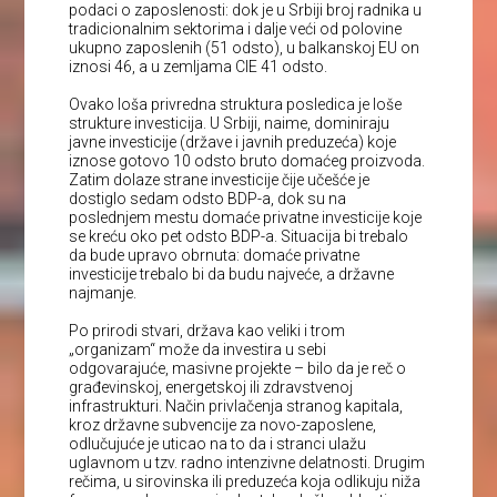
podaci o zaposlenosti: dok je u Srbiji broj radnika u
tradicionalnim sektorima i dalje veći od polovine
ukupno zaposlenih (51 odsto), u balkanskoj EU on
iznosi 46, a u zemljama CIE 41 odsto.
Ovako loša privredna struktura posledica je loše
strukture investicija. U Srbiji, naime, dominiraju
javne investicije (države i javnih preduzeća) koje
iznose gotovo 10 odsto bruto domaćeg proizvoda.
Zatim dolaze strane investicije čije učešće je
dostiglo sedam odsto BDP-a, dok su na
poslednjem mestu domaće privatne investicije koje
se kreću oko pet odsto BDP-a. Situacija bi trebalo
da bude upravo obrnuta: domaće privatne
investicije trebalo bi da budu najveće, a državne
najmanje.
Po prirodi stvari, država kao veliki i trom
„organizam“ može da investira u sebi
odgovarajuće, masivne projekte – bilo da je reč o
građevinskoj, energetskoj ili zdravstvenoj
infrastrukturi. Način privlačenja stranog kapitala,
kroz državne subvencije za novo-zaposlene,
odlučujuće je uticao na to da i stranci ulažu
uglavnom u tzv. radno intenzivne delatnosti. Drugim
rečima, u sirovinska ili preduzeća koja odlikuju niža