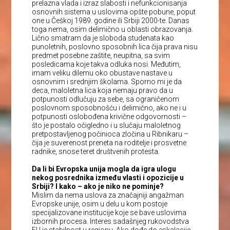
prelazna vlada i izraz slabosti i nefunkcionisanja
osnovnih sistema u uslovima opšte pobune, poput
one u Češkoj 1989. godine ili Srbiji 2000-te. Danas
toga nema, osim delimično u oblasti obrazovanja.
Lično smatram da je sloboda studenata kao
punoletnih, poslovno sposobnih lica čija prava nisu
predmet posebne zaštite, neupitna, sa svim
posledicama koje takva odluka nosi. Međutim,
imam veliku dilemu oko obustave nastave u
osnovnim i srednjim školama. Sporno mi je da
deca, maloletna lica koja nemaju pravo da u
potpunosti odlučuju za sebe, sa ograničenom
poslovnom sposobnošću i delimično, ako ne i u
potpunosti oslobođena krivične odgovornosti –
što je postalo očigledno i u slučaju maloletnog
pretpostavljenog počinioca zločina u Ribnikaru –
čija je suverenost preneta na roditelje i prosvetne
radnike, snose teret društvenih protesta.
Da li bi Evropska unija mogla da igra ulogu
nekog posrednika između vlasti i opozicije u
Srbiji? I kako – ako je niko ne pominje?
Mislim da nema uslova za značajniji angažman
Evropske unije, osim u delu u kom postoje
specijalizovane institucije koje se bave uslovima
izbornih procesa. Interes sadašnjeg rukovodstva