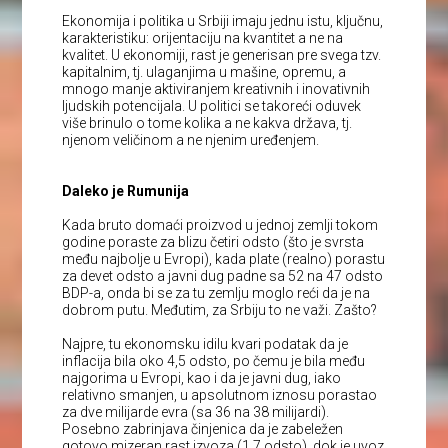
Ekonomija i politika u Srbiji imaju jednu istu, ključnu,
karakteristiku: orijentaciju na kvantitet a ne na
kvalitet. U ekonomiji, rast je generisan pre svega tzv.
kapitalnim, tj. ulaganjima u mašine, opremu, a
mnogo manje aktiviranjem kreativnih i inovativnih
ljudskih potencijala. U politici se takoreći oduvek
više brinulo o tome kolika a ne kakva država, tj.
njenom veličinom a ne njenim uređenjem.
Daleko je Rumunija
Kada bruto domaći proizvod u jednoj zemlji tokom
godine poraste za blizu četiri odsto (što je svrsta
među najbolje u Evropi), kada plate (realno) porastu
za devet odsto a javni dug padne sa 52 na 47 odsto
BDP-a, onda bi se za tu zemlju moglo reći da je na
dobrom putu. Međutim, za Srbiju to ne važi. Zašto?
Najpre, tu ekonomsku idilu kvari podatak da je
inflacija bila oko 4,5 odsto, po čemu je bila među
najgorima u Evropi, kao i da je javni dug, iako
relativno smanjen, u apsolutnom iznosu porastao
za dve milijarde evra (sa 36 na 38 milijardi).
Posebno zabrinjava činjenica da je zabeležen
gotovo mizeran rast izvoza (1,7 odsto), dok je uvoz