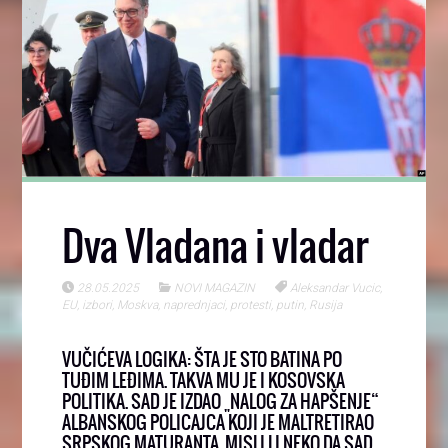
Dva Vladana i vladar
28.05.2025
NOVI MAGAZIN
Aleksandar Vucic
,
EU
,
izbori
,
Moskva
,
naprednjaci
,
protesti
,
putin
,
Rusija
VUČIĆEVA LOGIKA: ŠTA JE STO BATINA PO
TUĐIM LEĐIMA. TAKVA MU JE I KOSOVSKA
POLITIKA. SAD JE IZDAO „NALOG ZA HAPŠENJE“
ALBANSKOG POLICAJCA KOJI JE MALTRETIRAO
SRPSKOG MATURANTA. MISLI LI NEKO DA SAD