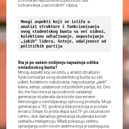
žrtvovanje neposredne budućnosti radi
ostvarivanja „nacionalnih“ ciljeva.
Mnogi aspekti koji se ističu u 
analizi strukture i funkcionisanja 
ovog studentskog bunta su već viđeni, 
kolektivno odlučivanje, nepostojanje 
„jakih“ lidera, šetnje, udaljenost od 
političkih partija
Šta je po vašem mišljenju najvažnija odlika
omladinskog bunta?
Mnogi aspekti koji se ističu u analizi strukture i
funkcionisanja ovog studentskog bunta su već
viđeni, kolektivno odlučivanje, nepostojanje „jakih“
lidera, šetnje, udaljenost od političkih partija, itd. Ono
što me fascinira je sposobnost sadašnje
generacije studenata da koriste savremene
tehnologije u osmišljavanju njihovog protesta. Moja
generacija iz ’92. godine je bila prva koja je poslala
email iz Srbije, to je bila ekipa sa ETF pri računskom
centru, dok današnja generacija studenata koristi
veštačku inteligenciju. Mladi pokazuju veštinu
upravljanja ovim novim alatima koja je zadivljujuća,