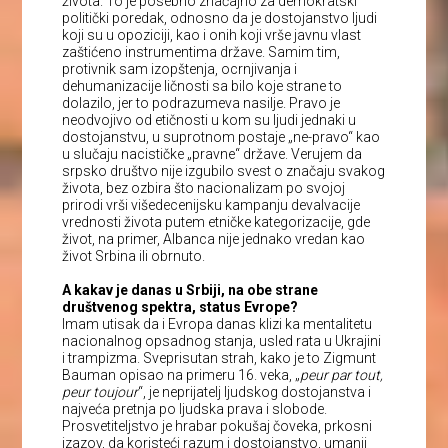
života. To je posebno značajno za demokratski
politički poredak, odnosno da je dostojanstvo ljudi
koji su u opoziciji, kao i onih koji vrše javnu vlast
zaštićeno instrumentima države. Samim tim,
protivnik sam izopštenja, ocrnjivanja i
dehumanizacije ličnosti sa bilo koje strane to
dolazilo, jer to podrazumeva nasilje. Pravo je
neodvojivo od etičnosti u kom su ljudi jednaki u
dostojanstvu, u suprotnom postaje „ne-pravo“ kao
u slučaju nacističke „pravne“ države. Verujem da
srpsko društvo nije izgubilo svest o značaju svakog
života, bez ozbira što nacionalizam po svojoj
prirodi vrši višedecenijsku kampanju devalvacije
vrednosti života putem etničke kategorizacije, gde
život, na primer, Albanca nije jednako vredan kao
život Srbina ili obrnuto.
A kakav je danas u Srbiji, na obe strane
društvenog spektra, status Evrope?
Imam utisak da i Evropa danas klizi ka mentalitetu
nacionalnog opsadnog stanja, usled rata u Ukrajini
i trampizma. Sveprisutan strah, kako je to Zigmunt
Bauman opisao na primeru 16. veka, „
peur par tout,
peur toujour
“, je neprijatelj ljudskog dostojanstva i
najveća pretnja po ljudska prava i slobode.
Prosvetiteljstvo je hrabar pokušaj čoveka, prkosni
izazov, da koristeći razum i dostojanstvo, umanji