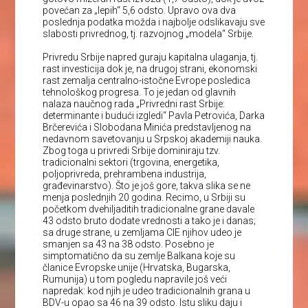
povećan za „lepih“ 5,6 odsto. Upravo ova dva
poslednja podatka možda i najbolje odslikavaju sve
slabosti privrednog, tj. razvojnog „modela“ Srbije.
Privredu Srbije napred guraju kapitalna ulaganja, tj.
rast investicija dok je, na drugoj strani, ekonomski
rast zemalja centralno-istočne Evrope posledica
tehnološkog progresa. To je jedan od glavnih
nalaza naučnog rada „Privredni rast Srbije:
determinante i budući izgledi“ Pavla Petrovića, Darka
Brčerevića i Slobodana Minića predstavljenog na
nedavnom savetovanju u Srpskoj akademiji nauka.
Zbog toga u privredi Srbije dominiraju tzv.
tradicionalni sektori (trgovina, energetika,
poljoprivreda, prehrambena industrija,
građevinarstvo). Što je još gore, takva slika se ne
menja poslednjih 20 godina. Recimo, u Srbiji su
početkom dvehiljaditih tradicionalne grane davale
43 odsto bruto dodate vrednosti a tako je i danas;
sa druge strane, u zemljama CIE njihov udeo je
smanjen sa 43 na 38 odsto. Posebno je
simptomatično da su zemlje Balkana koje su
članice Evropske unije (Hrvatska, Bugarska,
Rumunija) u tom pogledu napravile još veći
napredak: kod njih je udeo tradicionalnih grana u
BDV-u opao sa 46 na 39 odsto. Istu sliku daju i