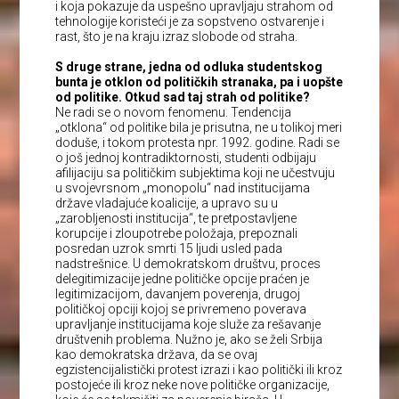
i koja pokazuje da uspešno upravljaju strahom od
tehnologije koristeći je za sopstveno ostvarenje i
rast, što je na kraju izraz slobode od straha.
S druge strane, jedna od odluka studentskog
bunta je otklon od političkih stranaka, pa i uopšte
od politike. Otkud sad taj strah od politike?
Ne radi se o novom fenomenu. Tendencija
„otklona“ od politike bila je prisutna, ne u tolikoj meri
doduše, i tokom protesta npr. 1992. godine. Radi se
o još jednoj kontradiktornosti, studenti odbijaju
afilijaciju sa političkim subjektima koji ne učestvuju
u svojevrsnom „monopolu“ nad institucijama
države vladajuće koalicije, a upravo su u
„zarobljenosti institucija“, te pretpostavljene
korupcije i zloupotrebe položaja, prepoznali
posredan uzrok smrti 15 ljudi usled pada
nadstrešnice. U demokratskom društvu, proces
delegitimizacije jedne političke opcije praćen je
legitimizacijom, davanjem poverenja, drugoj
političkoj opciji kojoj se privremeno poverava
upravljanje institucijama koje služe za rešavanje
društvenih problema. Nužno je, ako se želi Srbija
kao demokratska država, da se ovaj
egzistencijalistički protest izrazi i kao politički ili kroz
postojeće ili kroz neke nove političke organizacije,