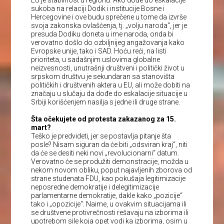
EU je stabilnost u regionu. Ako dođe do eskalacije
sukoba na relaciji Dodik i institucije Bosne i
Hercegovine i ove budu sprečene u tome da izvrše
svoja zakonska ovlašćenja, tj. „volju naroda“, jer je
presuda Dodiku doneta u ime naroda, onda bi
verovatno došlo do ozbiljnijeg angažovanja kako
Evropske unije, tako i SAD. Hoću reći, na listi
prioriteta, u sadašnjim uslovima globalne
neizvesnosti, unutrašnji društveni i politički život u
srpskom društvu je sekundaran sa stanovišta
političkih i društvenih aktera u EU, ali može dobiti na
značaju u slučaju da dođe do eskalacije situacije u
Srbiji korišćenjem nasilja s jedne ili druge strane.
Šta očekujete od protesta zakazanog za 15.
mart?
Teško je predvideti, jer se postavlja pitanje šta
posle? Nisam siguran da će biti „odsviran kraj“, niti
da će se desiti neki novi „revolucionarni“ datum.
Verovatno će se produžiti demonstracije, možda u
nekom novom obliku, poput najavljenih zborova od
strane studenata FDU, kao pokušaja legitimizacije
neposredne demokratije i delegitimizacije
parlamentarne demokratije, dakle kako „pozicije“
tako i „opozicije“. Naime, u ovakvim situacijama ili
se društvene protivrečnosti rešavaju na izborima ili
upotrebom sile koja opet vodi ka izborima, osim u