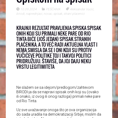
10.09.2024
PEŠČANIK
Aleksandar Vucic
,
birodi
,
naprednjaci
,
novac
,
spisak
,
strani placenici
KRAJNJI REZULTAT PRAVLJENJA SPISKA SPISAK
ONIH KOJI SU PRIMALI NEKE PARE OD RIO
TINTA BIĆE (JOŠ JEDAN) SPISAK STRANIH
PLAĆENIKA. A TO VEĆ RADI AKTUELNA VLAST I
NEMA SMISLA DA SE I ONI KOJI SU PROTIV
VUČIĆEVE POLITIKE TOJ I TAKVOJ POLITICI
PRIDRUŽUJU. ŠTAVIŠE, DA JOJ DAJU NEKU
VRSTU LEGITIMITETA
Ne slažem se sa idejom/predlogom/zahtevom
BIRODI-ja da se napravi spisak onih koji su (ovako
ili onako, iz ovog ili onog razloga) primali neke pare
od Rio Tinta.
Uz sve uvažavanje onoga što je ova organizacija
do sada uradila na demokratizaciji Srbije, mislim da