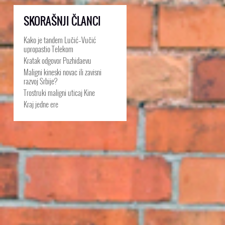
SKORAŠNJI ČLANCI
Kako je tandem Lučić–Vučić
upropastio Telekom
Kratak odgovor Pozhidaevu
Maligni kineski novac ili zavisni
razvoj Srbije?
Trostruki maligni uticaj Kine
Kraj jedne ere