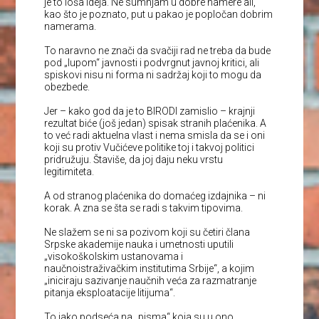
je to loša ideja. Ne sumnjam u dobre namere ali,
kao što je poznato, put u pakao je popločan dobrim
namerama.
To naravno ne znači da svačiji rad ne treba da bude
pod „lupom“ javnosti i podvrgnut javnoj kritici, ali
spiskovi nisu ni forma ni sadržaj koji to mogu da
obezbede.
Jer – kako god da je to BIRODI zamislio – krajnji
rezultat biće (još jedan) spisak stranih plaćenika. A
to već radi aktuelna vlast i nema smisla da se i oni
koji su protiv Vučićeve politike toj i takvoj politici
pridružuju. Štaviše, da joj daju neku vrstu
legitimiteta.
A od stranog plaćenika do domaćeg izdajnika – ni
korak. A zna se šta se radi s takvim tipovima.
Ne slažem se ni sa pozivom koji su četiri člana
Srpske akademije nauka i umetnosti uputili
„visokoškolskim ustanovama i
naučnoistraživačkim institutima Srbije“, a kojim
„iniciraju sazivanje naučnih veća za razmatranje
pitanja eksploatacije litijuma“.
To jako podseća na „pisma“ koja su u ono