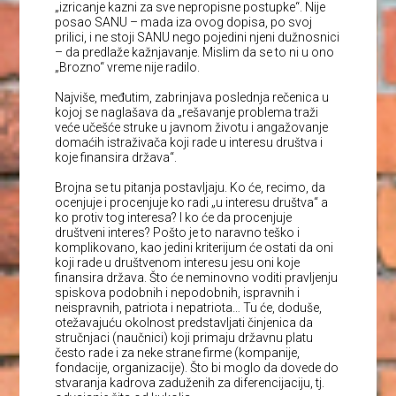
„izricanje kazni za sve nepropisne postupke“. Nije
posao SANU – mada iza ovog dopisa, po svoj
prilici, i ne stoji SANU nego pojedini njeni dužnosnici
– da predlaže kažnjavanje. Mislim da se to ni u ono
„Brozno“ vreme nije radilo.
Najviše, međutim, zabrinjava poslednja rečenica u
kojoj se naglašava da „rešavanje problema traži
veće učešće struke u javnom životu i angažovanje
domaćih istraživača koji rade u interesu društva i
koje finansira država“.
Brojna se tu pitanja postavljaju. Ko će, recimo, da
ocenjuje i procenjuje ko radi „u interesu društva“ a
ko protiv tog interesa? I ko će da procenjuje
društveni interes? Pošto je to naravno teško i
komplikovano, kao jedini kriterijum će ostati da oni
koji rade u društvenom interesu jesu oni koje
finansira država. Što će neminovno voditi pravljenju
spiskova podobnih i nepodobnih, ispravnih i
neispravnih, patriota i nepatriota… Tu će, doduše,
otežavajuću okolnost predstavljati činjenica da
stručnjaci (naučnici) koji primaju državnu platu
često rade i za neke strane firme (kompanije,
fondacije, organizacije). Što bi moglo da dovede do
stvaranja kadrova zaduženih za diferencijaciju, tj.