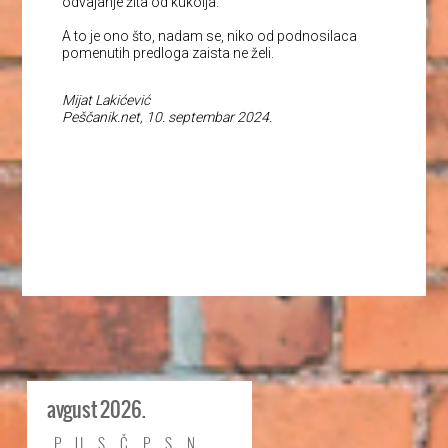
odvajanje žita od kukolja.
A to je ono što, nadam se, niko od podnosilaca
pomenutih predloga zaista ne želi.
Mijat Lakićević
Peščanik.net, 10. septembar 2024.
avgust 2026.
P
U
S
Č
P
S
N