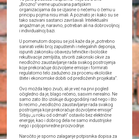
„Brozno“ vreme upućivana partijskim
organizacijama da se izjasne o nečemu o čemu u
principu pojma nisu imali. A poznato je i kako su se
tako sazivani sastanci završavali. Intelektualni
angažman je, naravno, potreban ali na dobrovoljnoj
i individualnoj bazi.
U pomenutom dopisu se još kaže da je „potrebno
sanirati veliki broj zapuštenih i nelegalnih deponija,
ispuniti zakonsku obavezu tehničke i biološke
rekultivacije zemljišta, stvoriti zakonski okvir za
neodložno zaustavljanje rada svakog postrojenja
koje prekoračuje dozvoljene emisije i formirati
regulatorno telo zaduženo za procenu ekološke
štete i ekonomske dobiti od predloženih projekata“.
Ovo možda lepo zvuči, ali je već na prvi pogled
očigledno da je, blago rečeno, sasvim nerealno. Ne
samo zato što iziskuje dugogodišnji rad nego i što
bi recimo „neodložno zaustavljanje rada svakog
postrojenja koje prekoračuje dozvoljene emisije“
Srbiju „u roku od odmah“ ostavilo bez električne
energije, kao i dobrog dela ne samo industrijske
nego i poljoprivredne proizvodnje.
Naročito je sporno zalaganje potpisnika dopisa za