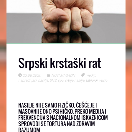
Srpski krstaški rat
23.08.2020
NOVI MAGAZIN
mediji
,
naprednjaci
,
nasilje
,
SNS
,
spc
,
srbija nasilje
,
tabloidi
,
vucic
NASILJE NIJE SAMO FIZIČKO, ČEŠĆE JE I
MASOVNIJE ONO PSIHIČKO. PREKO MEDIJA I
FREKVENCIJA S NACIONALNOM ISKAZNICOM
SPROVODI SE TORTURA NAD ZDRAVIM
RAZUMOM