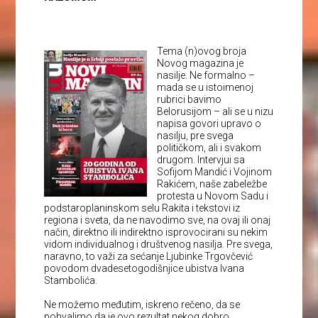
Tema (n)ovog broja
Novog magazina je
nasilje. Ne formalno –
mada se u istoimenoj
rubrici bavimo
Belorusijom – ali se u nizu
napisa govori upravo o
nasilju, pre svega
političkom, ali i svakom
drugom. Intervjui sa
Sofijom Mandić i Vojinom
Rakićem, naše zabeležbe
protesta u Novom Sadu i
podstaroplaninskom selu Rakita i tekstovi iz
regiona i sveta, da ne navodimo sve, na ovaj ili onaj
način, direktno ili indirektno isprovocirani su nekim
vidom individualnog i društvenog nasilja. Pre svega,
naravno, to važi za sećanje Ljubinke Trgovčević
povodom dvadesetogodišnjice ubistva Ivana
Stambolića.
Ne možemo međutim, iskreno rečeno, da se
pohvalimo da je ovo rezultat nekog dobro