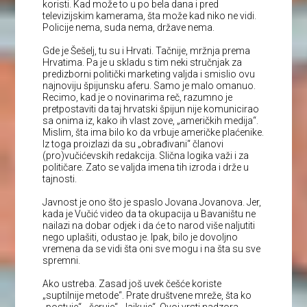
koristi. Kad može to u po bela dana i pred
televizijskim kamerama, šta može kad niko ne vidi.
Policije nema, suda nema, države nema.
Gde je Šešelj, tu su i Hrvati. Tačnije, mržnja prema
Hrvatima. Pa je u skladu s tim neki stručnjak za
predizborni politički marketing valjda i smislio ovu
najnoviju špijunsku aferu. Samo je malo omanuo.
Recimo, kad je o novinarima reč, razumno je
pretpostaviti da taj hrvatski špijun nije komunicirao
sa onima iz, kako ih vlast zove, „američkih medija“.
Mislim, šta ima bilo ko da vrbuje američke plaćenike.
Iz toga proizlazi da su „obrađivani“ članovi
(pro)vučićevskih redakcija. Slična logika važi i za
političare. Zato se valjda imena tih izroda i drže u
tajnosti.
Javnost je ono što je spaslo Jovana Jovanova. Jer,
kada je Vučić video da ta okupacija u Bavaništu ne
nailazi na dobar odjek i da će to narod više naljutiti
nego uplašiti, odustao je. Ipak, bilo je dovoljno
vremena da se vidi šta oni sve mogu i na šta su sve
spremni.
Ako ustreba. Zasad još uvek češće koriste
„suptilnije metode“. Prate društvene mreže, šta ko
„postuje“, „šeruje“, „lajkuje“. Ovoj vrsti nadzora