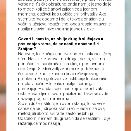
verbalne i fizičke obračune, onda nam je jasno da je
to model koji će članovi zajednice u jednom
momentu doživeti kao uobičajen i prihvatljiv. Ako
svemu tome dodamo i da je takvo ponašanje u
većini slučajeva nekažnjeno, onda rasplamsavanje
nasilja na svim nivoima ima jasne uzroke.
Govori li nam to, uz obilje drugih slučajeva u
poslednje vreme, da se nasilje opasno širi
Srbijom?
Naravno, to je očigledno. Ne samo u uskopolitičkoj
sferi. Nasilje se preliva i na druga mesta, recimo
ponašanje u saobraćaju, na ulici, u poslovnom
okruženju. Sledeći vidljive primere, ljudi će nasilje
često videti kao efikasno i brzo rešenje svog
problema. Ako gotovo sve institucije funkcionišu
na takav način – tolerišu nasilje i same ga
primenjuju – onda pojedinac koji to ne prihvata
ostaje usamljen u svom pacifizmu. Takvi se ovde
nazivaju pogrdnim imenima.
Što su duže institucije u ovom stanju, to su veće
šanse da će ljudi posustati i reći – nisam za ovaj
metod, ali ako to svi rade, zašto ne bih i ja.
Uostalom, nemam drugi način da se zaštitim. To je
razarajuća moć nasilja.