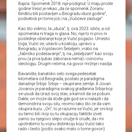
Bajića. Spomenik 2018. nije podignut. U maju prošle
godine Vesić je rekao „da će spomenik Zoranu
Đinđiću biti postavljen u Beogradu iduće godine“,
podsetivši pri tome još i na „Vučićeve zasluge“.
Kao što vidimo, ta „iduća“, tj. ova 2023. ističe, a od
spomenika ni traga ni glasa. No, nije to ni prvo ni
poslednje obećanje koje je Vučić pogazio. Umesto
toga, Vučić se, ušavši u koaliciju, upravo u
Beogradu, a Vojislavom Šešeljem, vratio na
„fabričko podešavanje“, tj. na „šešeljizam“ kao svoju
prvu (a prva ljubav zaborava nema) i osnovnu
ideologiju. Drugim rečima, na govor mržnje i nasilja.
Bavanište, banatsko selo svega pedesetak
kilometara od Beograda, postalo je paradigma
današnje Srbije. Srbije – okupirane zemlje. A Jovan
Jovanov je paradigma svakog građanina Srbije koji
se usudi da izrazi svoj stav, a kamoli da se pobuni.
Dakle, on može da dođe gde god se vi nalazili i da
demonstrira svoju silu, recimo tako što će da vam
okupira kuću. „On“, to je razume se Vučić, jer oni koji
su tamo bili i koji su tu okupaciju faktički izveli
samo su njegovo slepo oružje ili oruđe, da i mi
upotrebimo tu vojnu distinkciju koju Vučić tako
rado i često (pošto svako malo o tome govori)