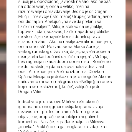
slučaj je u opozicionoj javnosti naišao, ako ne baš
na odobravanje, onda u velikoj meri na
razumevanje i opravdavanje. Jedino je dr Dragan
Milić, u ime svoje (istoimene) Grupe građana, javno
osudio taj čin. Apelujući „na sve da prekinu sa
fizičkim nasiljem“, Milić je istakao da će „baklje,
topovski udari, suzavac, fizički napadi na političke
neistomišljenike najviše koristi doneti upravo
stranci na vlasti. Ako na nasilje uzvratimo nasiljem,
onda smo isti“. Pozvao se na Marka Aurelija,
velikog rumskog državnika, da je „najveća pobeda
neprijatelja kad počneš da ličiš na njega“. „Mržnja,
bes i agresija nikada dobro doneli nisu… Borićemo
se do poslednjeg daha da ova nakaradna vlast
ode… Ali ne nasiljem. Već na izborima. Olovkom.
Opština Medijana je dokaz da je to moguće. Ako ne
sačuvamo mi sami naš grad i sve Nišlije (pa i one s
kojima se ne slažemo), ko će“, zaključio je dr
Dragan Milić.
Indikativno je da su ove Milićeve reči takoreći
ignorisane u onoj grupi medija koji se nazivaju
nezavisnim i profesionalnim. A tamo gde su
objavljene, propraćene su obiljem negativnih
komentara. Najviše je građane naljutila Milićeva
„olovka“. Praktično su ga proglasili za izdajnika i
Vučićevog bota.