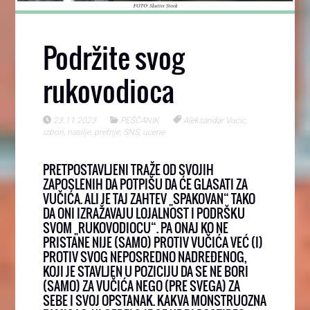
Podržite svog
rukovodioca
23.11.2023
PEŠČANIK
Aleksandar Vucic
,
izbori
,
nasilje
,
pretnje
,
SNS
,
ucene
PRETPOSTAVLJENI TRAŽE OD SVOJIH
ZAPOSLENIH DA POTPIŠU DA ĆE GLASATI ZA
VUČIĆA. ALI JE TAJ ZAHTEV „SPAKOVAN“ TAKO
DA ONI IZRAŽAVAJU LOJALNOST I PODRŠKU
SVOM „RUKOVODIOCU“. PA ONAJ KO NE
PRISTANE NIJE (SAMO) PROTIV VUČIĆA VEĆ (I)
PROTIV SVOG NEPOSREDNO NADREĐENOG,
KOJI JE STAVLJEN U POZICIJU DA SE NE BORI
(SAMO) ZA VUČIĆA NEGO (PRE SVEGA) ZA
SEBE I SVOJ OPSTANAK. KAKVA MONSTRUOZNA