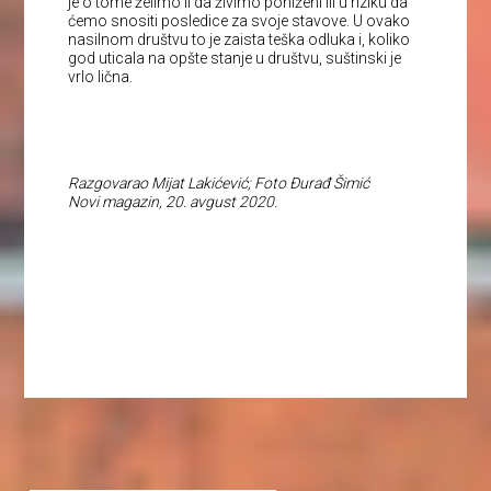
je o tome želimo li da živimo poniženi ili u riziku da
ćemo snositi posledice za svoje stavove. U ovako
nasilnom društvu to je zaista teška odluka i, koliko
god uticala na opšte stanje u društvu, suštinski je
vrlo lična.
Razgovarao Mijat Lakićević; Foto Đurađ Šimić
Novi magazin, 20. avgust 2020.