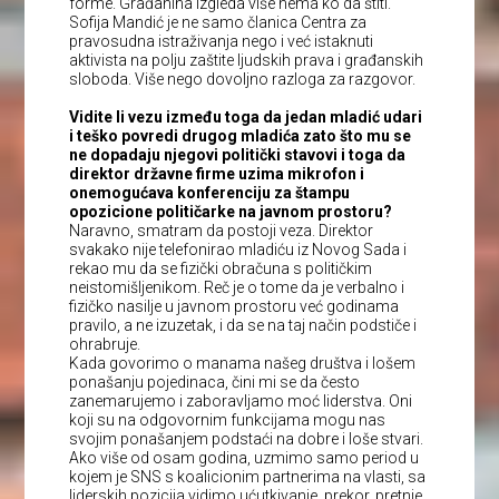
forme. Građanina izgleda više nema ko da štiti.
Sofija Mandić je ne samo članica Centra za
pravosudna istraživanja nego i već istaknuti
aktivista na polju zaštite ljudskih prava i građanskih
sloboda. Više nego dovoljno razloga za razgovor.
Vidite li vezu između toga da jedan mladić udari
i teško povredi drugog mladića zato što mu se
ne dopadaju njegovi politički stavovi i toga da
direktor državne firme uzima mikrofon i
onemogućava konferenciju za štampu
opozicione političarke na javnom prostoru?
Naravno, smatram da postoji veza. Direktor
svakako nije telefonirao mladiću iz Novog Sada i
rekao mu da se fizički obračuna s političkim
neistomišljenikom. Reč je o tome da je verbalno i
fizičko nasilje u javnom prostoru već godinama
pravilo, a ne izuzetak, i da se na taj način podstiče i
ohrabruje.
Kada govorimo o manama našeg društva i lošem
ponašanju pojedinaca, čini mi se da često
zanemarujemo i zaboravljamo moć liderstva. Oni
koji su na odgovornim funkcijama mogu nas
svojim ponašanjem podstaći na dobre i loše stvari.
Ako više od osam godina, uzmimo samo period u
kojem je SNS s koalicionim partnerima na vlasti, sa
liderskih pozicija vidimo ućutkivanje, prekor, pretnje,