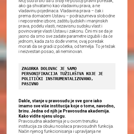
Moj sud bi bio da u Srbiji ne postoji pravni poredak,
ako ga shvatamo kao vladavinu prava, a ne
vladavinu pojedinaca. Vladavina prava – čak i
prema domaćem Ustavu – podrazumeva slobodne
i neposredne izbore, zaštitu ljudskih i manjinskih
prava, podelu vlasti, nezavisnu sudsku vlast i
povinovanje vlasti Ustavu i zakonu. Čini mi se da je
jasno da smo sve zadate parametre izgubili i da će
jednom, kada za to dođe vreme, ovaj poredak
morati da se gradi iz početka, od temelja. To je težak
i neizvestan posao, ali neminovan.
ZAGORKA DOLOVAC JE SAMO 
PERSONIFIKACIJA TUŽILAŠTVA KOJE JE 
POLITIČKI INSTRUMENTALIZOVANO, 
PASIVNO
Dakle, stanje u pravosuđu je sve gore iako
imamo sve više institucija koje o tome, navodno,
brinu. Jedna od njih je Pravosudna akademija.
Kako vidite njenu ulogu.
Pravosudna akademija je u ovom trenutku
institucija za obuku nosilaca pravosudnih funkcija.
Način njenog funkcionisanja i upravljanja ne