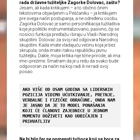
rada državne tužiteljke Zagorke Dolovac, zašto?
Jesam, ali kada kritikujem – a to obično činim
tekstovima objavljenim u Peščaniku – ja kritikujem
pre svega način postupanja, a ne određenu osobu.
Zagorka Dolovac je samo personifikacija tužilaštva
koje je politički instrumentalizovano, pasivno, čiji se
nosioci funkcija predlažu i biraju u Vladi i Narodnoj
skupštini. Dolovac za svoj rad odgovara Narodnoj
skupštini. Kada imate vladajuću većinu koja je bez
skrupula, onda imate i takvu republičku javnu
tužiteljku. Dakle, moja kritika nije lične prirode, ali ima
ime i prezime. Smatram da je u redu da svako bude
odgovoran za način na koji radi ili ne radi svoj
posao.
AKO VIŠE OD OSAM GODINA SA LIDERSKIH 
POZICIJA VIDIMO UĆUTKIVANJE, PRETNJE, 
VERBALNE I FIZIČKE OBRAČUNE, ONDA NAM 
JE JASNO DA JE TO MODEL PONAŠANJA 
KOJI ĆE ČLANOVI ZAJEDNICE U JEDNOM 
MOMENTU DOŽIVETI KAO UOBIČAJEN I 
PRIHVATLJIV
Ne bi bilo fer ne pomenuti tužioce koji se bore za