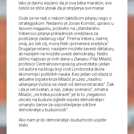
Iako je davno kazano da je ova bitka maraton, sve
češće se stiče utisak da je strpljenja sve manje.
Ovde se ne radi o nekom taktičkom pitanju nego o
strategijskom. Nedavno je Jovan Komšić, upravo u
Novom magazinu
, podsetio na „standardno
Veberovo pitanje prikladnosti sredstava za
postizanje zadanog cilja“. Prema Veberu, naime,
onaj „ko želi cilj, mora hteti i primerena sredstva“.
Drugačije rečeno: nasiljem možete zavesti diktaturu,
ali nasiljem ne možete uvesti demokratiju. Nešto
slično napisao je ovih dana u
Danasu
i Filip Milačić,
profesor Centralnoevropskog univerziteta i jedan
od autora na blogu koji vodi Londonska škola
ekonomije i političkih nauka. Kao jedan od izlaza iz
aktuelne srpske krize Milačić je uzeo „nasilno
uklanjanje Vučića sa vlasti od demonstranata“. Čak
i da je verovatan, a nije, „takav scenario“, smatra
Milačić, „ne treba pozdraviti“ jer bi to „negativno
uticalo na buduće izglede srpske demokratije i
umanjilo šanse za uspostavljanje održive
demokratije u budućnosti“.
Ako nam je do demokratije i budućnosti uopšte
stalo.