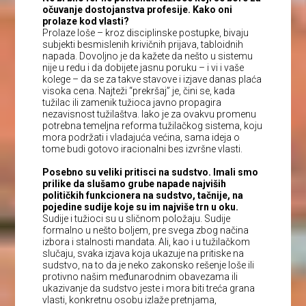
očuvanje dostojanstva profesije. Kako oni
prolaze kod vlasti?
Prolaze loše – kroz disciplinske postupke, bivaju
subjekti besmislenih krivičnih prijava, tabloidnih
napada. Dovoljno je da kažete da nešto u sistemu
nije u redu i da dobijete jasnu poruku – i vi i vaše
kolege – da se za takve stavove i izjave danas plaća
visoka cena. Najteži “prekršaj” je, čini se, kada
tužilac ili zamenik tužioca javno propagira
nezavisnost tužilaštva. Iako je za ovakvu promenu
potrebna temeljna reforma tužilačkog sistema, koju
mora podržati i vladajuća većina, sama ideja o
tome budi gotovo iracionalni bes izvršne vlasti.
Posebno su veliki pritisci na sudstvo. Imali smo
prilike da slušamo grube napade najviših
političkih funkcionera na sudstvo, tačnije, na
pojedine sudije koje su im najviše trn u oku.
Sudije i tužioci su u sličnom položaju. Sudije
formalno u nešto boljem, pre svega zbog načina
izbora i stalnosti mandata. Ali, kao i u tužilačkom
slučaju, svaka izjava koja ukazuje na pritiske na
sudstvo, na to da je neko zakonsko rešenje loše ili
protivno našim međunarodnim obavezama ili
ukazivanje da sudstvo jeste i mora biti treća grana
vlasti, konkretnu osobu izlaže pretnjama,