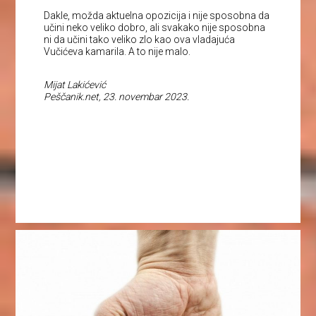
Dakle, možda aktuelna opozicija i nije sposobna da
učini neko veliko dobro, ali svakako nije sposobna
ni da učini tako veliko zlo kao ova vladajuća
Vučićeva kamarila. A to nije malo.
Mijat Lakićević
Peščanik.net, 23. novembar 2023.