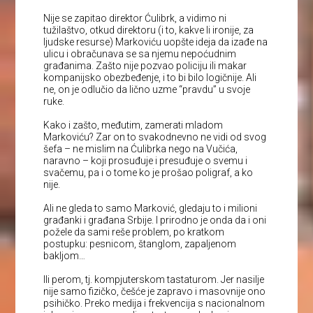
Nije se zapitao direktor Ćulibrk, a vidimo ni
tužilaštvo, otkud direktoru (i to, kakve li ironije, za
ljudske resurse) Markoviću uopšte ideja da izađe na
ulicu i obračunava se sa njemu nepoćudnim
građanima. Zašto nije pozvao policiju ili makar
kompanijsko obezbeđenje, i to bi bilo logičnije. Ali
ne, on je odlučio da lično uzme “pravdu” u svoje
ruke.
Kako i zašto, međutim, zamerati mladom
Markoviću? Zar on to svakodnevno ne vidi od svog
šefa – ne mislim na Ćulibrka nego na Vučića,
naravno – koji prosuđuje i presuđuje o svemu i
svačemu, pa i o tome ko je prošao poligraf, a ko
nije.
Ali ne gleda to samo Marković, gledaju to i milioni
građanki i građana Srbije. I prirodno je onda da i oni
požele da sami reše problem, po kratkom
postupku: pesnicom, štanglom, zapaljenom
bakljom…
Ili perom, tj. kompjuterskom tastaturom. Jer nasilje
nije samo fizičko, češće je zapravo i masovnije ono
psihičko. Preko medija i frekvencija s nacionalnom