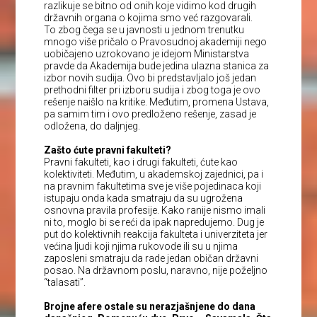
razlikuje se bitno od onih koje vidimo kod drugih
državnih organa o kojima smo već razgovarali.
To zbog čega se u javnosti u jednom trenutku
mnogo više pričalo o Pravosudnoj akademiji nego
uobičajeno uzrokovano je idejom Ministarstva
pravde da Akademija bude jedina ulazna stanica za
izbor novih sudija. Ovo bi predstavljalo još jedan
prethodni filter pri izboru sudija i zbog toga je ovo
rešenje naišlo na kritike. Međutim, promena Ustava,
pa samim tim i ovo predloženo rešenje, zasad je
odložena, do daljnjeg.
Zašto ćute pravni fakulteti?
Pravni fakulteti, kao i drugi fakulteti, ćute kao
kolektiviteti. Međutim, u akademskoj zajednici, pa i
na pravnim fakultetima sve je više pojedinaca koji
istupaju onda kada smatraju da su ugrožena
osnovna pravila profesije. Kako ranije nismo imali
ni to, moglo bi se reći da ipak napredujemo. Dug je
put do kolektivnih reakcija fakulteta i univerziteta jer
većina ljudi koji njima rukovode ili su u njima
zaposleni smatraju da rade jedan običan državni
posao. Na državnom poslu, naravno, nije poželjno
“talasati”.
Brojne afere ostale su nerazjašnjene do dana