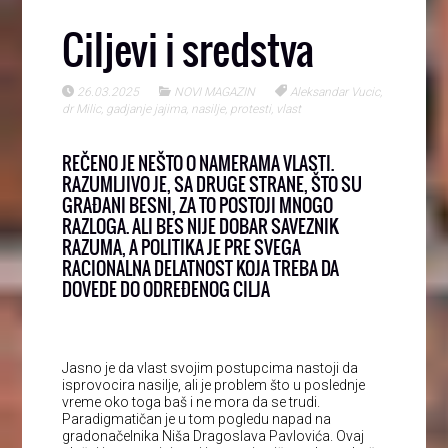
Ciljevi i sredstva
26.03.2025
NOVI MAGAZIN
Aleksandar Vucic
,
dr Milic
,
gadjanje jajima
,
nasilje
,
protesti
,
vlast
REČENO JE NEŠTO O NAMERAMA VLASTI.
RAZUMLJIVO JE, SA DRUGE STRANE, ŠTO SU
GRAĐANI BESNI, ZA TO POSTOJI MNOGO
RAZLOGA. ALI BES NIJE DOBAR SAVEZNIK
RAZUMA, A POLITIKA JE PRE SVEGA
RACIONALNA DELATNOST KOJA TREBA DA
DOVEDE DO ODREĐENOG CILJA
Jasno je da vlast svojim postupcima nastoji da
isprovocira nasilje, ali je problem što u poslednje
vreme oko toga baš i ne mora da se trudi.
Paradigmatičan je u tom pogledu napad na
gradonačelnika Niša Dragoslava Pavlovića. Ovaj