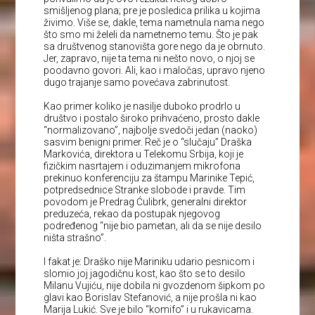
smišljenog plana; pre je posledica prilika u kojima
živimo. Više se, dakle, tema nametnula nama nego
što smo mi želeli da nametnemo temu. Što je pak
sa društvenog stanovišta gore nego da je obrnuto.
Jer, zapravo, nije ta tema ni nešto novo, o njoj se
poodavno govori. Ali, kao i maločas, upravo njeno
dugo trajanje samo povećava zabrinutost.
Kao primer koliko je nasilje duboko prodrlo u
društvo i postalo široko prihvaćeno, prosto dakle
“normalizovano”, najbolje svedoči jedan (naoko)
sasvim benigni primer. Reč je o “slučaju” Draška
Markovića, direktora u Telekomu Srbija, koji je
fizičkim nasrtajem i oduzimanjem mikrofona
prekinuo konferenciju za štampu Marinike Tepić,
potpredsednice Stranke slobode i pravde. Tim
povodom je Predrag Ćulibrk, generalni direktor
preduzeća, rekao da postupak njegovog
podređenog “nije bio pametan, ali da se nije desilo
ništa strašno”.
I fakat je: Draško nije Mariniku udario pesnicom i
slomio joj jagodičnu kost, kao što se to desilo
Milanu Vujiću, nije dobila ni gvozdenom šipkom po
glavi kao Borislav Stefanović, a nije prošla ni kao
Marija Lukić. Sve je bilo “komifo” i u rukavicama.