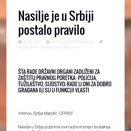
Nasilje je u Srbiji
postalo pravilo
20.08.2020
INTERVJUI
,
NOVI MAGAZIN
nasilje
,
pravni poredak
,
SNS
,
Srbija
,
vucic
ŠTA RADE DRŽAVNI ORGANI ZADUŽENI ZA
ZAŠTITU PRAVNOG PORETKA – POLICIJA,
TUŽILAŠTVO, SUDSTVO; RADE LI ONI ZA DOBRO
GRAĐANA ILI SU U FUNKCIJI VLASTI
Intervju Sofija Mandić, CEPRIS
Nasilje u Srbiji poprima sve raznovrsnije i brutalnije