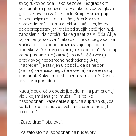
svog rukovodioca. Tako se zove. Beogradskim
komunalnim preduzećima – a ako to važi za glavni
grad, verovatno važi i za celu Srbiju – kruže papiri
sa zaglavljem na kojem piše: „Podržite svog
rukovodioca“. U njima direktori, načelnici, šefovi,
dakle pretpostavljeni, traže od svojih potčinjenih, tj.
zaposlenih, da potpišu da će glasati za Vučića. Ali je
taj zahtev „spakovan“ tako da time što će glasati za
Vučića oni, navodno, ne izražavaju lojalnost i
podršku Vučiću nego svom „rukovodiocu“. Pa onaj
ko ne pristane nije (samo) protiv Vučića već (i)
protiv svog neposredno nadređenog. A taj
„nadređeni“ je stavljen u poziciju da se ne bori
(samo) za Vučića nego (pre svega) za sebe i svoj
opstanak. Kakva monstruozna zamisao. Ni Gebels
je se ne bi postideo.
Kada je pak reč o opoziciji, pada mi na pamet onaj
vic u kojem žena grdi muža. „Ti si toliko
nesposoban“, kaže dakle supruga supružniku, „da
kada bi bilo prvenstvo sveta u nesposobnosti, ti bi
bio drugi“.
„Zašto drugi“, pita ovaj.
„Pa zato što nisi sposoban da budeš prvi“.