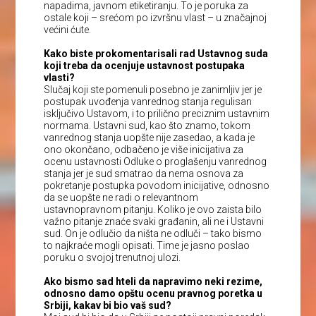
napadima, javnom etiketiranju. To je poruka za
ostale koji – srećom po izvršnu vlast – u značajnoj
većini ćute.
Kako biste prokomentarisali rad Ustavnog suda
koji treba da ocenjuje ustavnost postupaka
vlasti?
Slučaj koji ste pomenuli posebno je zanimljiv jer je
postupak uvođenja vanrednog stanja regulisan
isključivo Ustavom, i to prilično preciznim ustavnim
normama. Ustavni sud, kao što znamo, tokom
vanrednog stanja uopšte nije zasedao, a kada je
ono okončano, odbačeno je više inicijativa za
ocenu ustavnosti Odluke o proglašenju vanrednog
stanja jer je sud smatrao da nema osnova za
pokretanje postupka povodom inicijative, odnosno
da se uopšte ne radi o relevantnom
ustavnopravnom pitanju. Koliko je ovo zaista bilo
važno pitanje znaće svaki građanin, ali ne i Ustavni
sud. On je odlučio da ništa ne odluči – tako bismo
to najkraće mogli opisati. Time je jasno poslao
poruku o svojoj trenutnoj ulozi.
Ako bismo sad hteli da napravimo neki rezime,
odnosno damo opštu ocenu pravnog poretka u
Srbiji, kakav bi bio vaš sud?