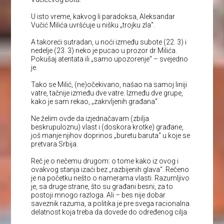
U isto vreme, kakvog li paradoksa, Aleksandar
Vučić Milića uvršćuje u nišku „trojku zla“.
A takoreći sutradan, u noći između subote (22. 3) i
nedelje (23. 3) neko je pucao u prozor dr Milića.
Pokušaj atentata ili „samo upozorenje“ – svejedno
je.
Tako se Milić, (ne)očekivano, našao na samoj liniji
vatre, tačnije između dve vatre. Između dve grupe,
kako je sam rekao, „zakrvljenih građana“.
Ne želim ovde da izjednačavam (zbilja
beskrupuloznu) vlast i (doskora krotke) građane,
još manje njihov doprinos „buretu baruta“ u koje se
pretvara Srbija.
Reč je o nečemu drugom: o tome kako iz ovog i
ovakvog stanja izaći bez „razbijenih glava“. Rečeno
je na početku nešto o namerama vlasti. Razumljivo
je, sa druge strane, što su građani besni, za to
postoji mnogo razloga. Ali – bes nije dobar
saveznik razuma, a politika je pre svega racionalna
delatnost koja treba da dovede do određenog cilja.