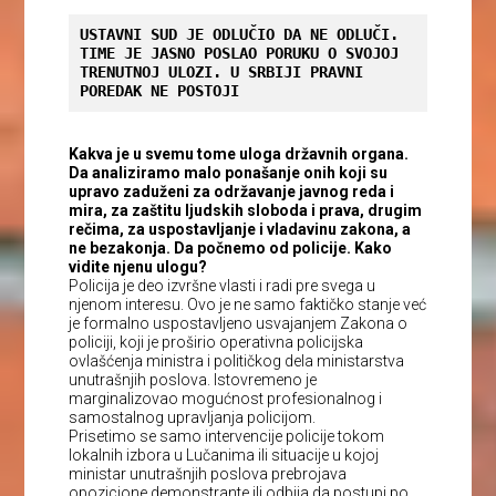
USTAVNI SUD JE ODLUČIO DA NE ODLUČI. 
TIME JE JASNO POSLAO PORUKU O SVOJOJ 
TRENUTNOJ ULOZI. U SRBIJI PRAVNI 
POREDAK NE POSTOJI
Kakva je u svemu tome uloga državnih organa.
Da analiziramo malo ponašanje onih koji su
upravo zaduženi za održavanje javnog reda i
mira, za zaštitu ljudskih sloboda i prava, drugim
rečima, za uspostavljanje i vladavinu zakona, a
ne bezakonja. Da počnemo od policije. Kako
vidite njenu ulogu?
Policija je deo izvršne vlasti i radi pre svega u
njenom interesu. Ovo je ne samo faktičko stanje već
je formalno uspostavljeno usvajanjem Zakona o
policiji, koji je proširio operativna policijska
ovlašćenja ministra i političkog dela ministarstva
unutrašnjih poslova. Istovremeno je
marginalizovao mogućnost profesionalnog i
samostalnog upravljanja policijom.
Prisetimo se samo intervencije policije tokom
lokalnih izbora u Lučanima ili situacije u kojoj
ministar unutrašnjih poslova prebrojava
opozicione demonstrante ili odbija da postupi po