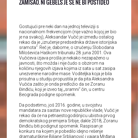
ZAMISAO. NI GEBELS JE SE NE BI POSTIDEO
Gostujući pre neki dan na jednoj televiziji s
nacionalnom frekvencijom (nije važno kojoj jer bio
je na svakoj), Aleksandar Vučić je između ostalog
rekao da je „izručenje predsednika države istorijska
sramota“. Reč je, dabome, o izručenju Slobodana
Miloševića Haškom tribunalu 28. juna 2001. Ova
Vučićeva izjava prošla je nekako nezapaženo u
javnosti, što možda i nije čudo s obzirom na
količinu njegovih izjava kojima iz sata u sat zasipa
unezverene narodne mase. Voditeljka koja je bila
prisutna u studiju propustila je da pita Aleksandra
Vučića zašto je onda predložio da se Zoranu
Đinđiću, koji je izveo taj „sramni“ čin, u centru
Beograda podigne spomenik.
Da podsetimo, još 2016. godine, u svojstvu
mandatara za sastav nove republičke vlade, Vučić je
rekao da će na petnaestogodišnjicu ubistva prvog
demokratskog premijera Srbije, dakle 2018, Zoranu
Đinđiću biti podignut spomenik. Raspisan je
konkurs na kojem je pobedilo idejno rešenje
dramaturškinje Biljane Srbljanović i vajara Mrđana