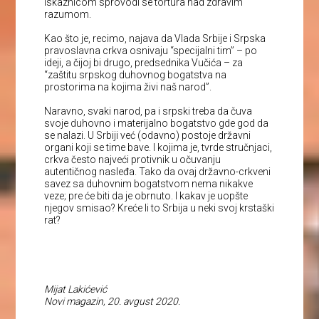
iskaznicom sprovodi se tortura nad zdravim
razumom.
Kao što je, recimo, najava da Vlada Srbije i Srpska
pravoslavna crkva osnivaju “specijalni tim” – po
ideji, a čijoj bi drugo, predsednika Vučića – za
“zaštitu srpskog duhovnog bogatstva na
prostorima na kojima živi naš narod”.
Naravno, svaki narod, pa i srpski treba da čuva
svoje duhovno i materijalno bogatstvo gde god da
se nalazi. U Srbiji već (odavno) postoje državni
organi koji se time bave. I kojima je, tvrde stručnjaci,
crkva često najveći protivnik u očuvanju
autentičnog nasleđa. Tako da ovaj državno-crkveni
savez sa duhovnim bogatstvom nema nikakve
veze; pre će biti da je obrnuto. I kakav je uopšte
njegov smisao? Kreće li to Srbija u neki svoj krstaški
rat?
Mijat Lakićević
Novi magazin, 20. avgust 2020.