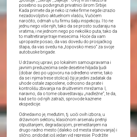
posebno su podvrgnuti privatnici širom Srbije.
Kada primete da je neko iz neke firme negde izrazio
nezadovoljstvo aktuelnom vlašću, Vučićem
naročito, odmah u tu firmu šalju inspekciju. I to ne
jednu nego više njih, tako da se prosto sudaraju na
vratima, i ne jednom nego po nekoliko puta, tako da
to maltretiranje traje mesecima. Hoće da vam
upropaste posao, da vas dovedu do prosjačkog
štapa, da vas svedu na „topovsko meso“ za svoje
autobuske brigade.
U državnoj upravi, po lokalnim samoupravama i
javnim preduzećima sede desetine hiljada ljudi
(dobar deo po ugovoru na određeno vreme, tako
da se i njima trese stolica) čiji je jedini zadatak da
uhode ostale zaposlene, odnosno da prate i
kontrolišu zbivanja na društvenim mrežama. I,
naravno, da o tome obaveštavaju „nadležne“, te da,
kad se to od njih zatraži, sprovode kaznene
ekspedicije.
Odnedavno je, međutim, tj. uoči ovih izbora, u
državnom sektoru, klasičnom arsenalu pretnji
otpuštanjem, degradacijom, premeštanjem na
drugo radno mesto (daleko od mesta stanovanja) i
slično, pridodat još jedan vid represije. Podržite