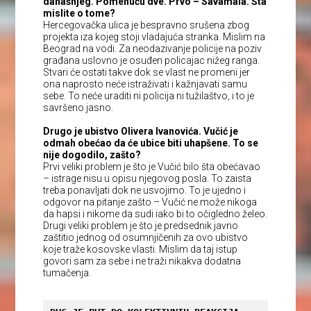
današnjeg. Pomenuću dve. Prvo – Savamala. Šta
mislite o tome?
Hercegovačka ulica je bespravno srušena zbog
projekta iza kojeg stoji vladajuća stranka. Mislim na
Beograd na vodi. Za neodazivanje policije na poziv
građana uslovno je osuđen policajac nižeg ranga.
Stvari će ostati takve dok se vlast ne promeni jer
ona naprosto neće istraživati i kažnjavati samu
sebe. To neće uraditi ni policija ni tužilaštvo, i to je
savršeno jasno.
Drugo je ubistvo Olivera Ivanovića. Vučić je
odmah obećao da će ubice biti uhapšene. To se
nije dogodilo, zašto?
Prvi veliki problem je što je Vučić bilo šta obećavao
– istrage nisu u opisu njegovog posla. To zaista
treba ponavljati dok ne usvojimo. To je ujedno i
odgovor na pitanje zašto – Vučić ne može nikoga
da hapsi i nikome da sudi iako bi to očigledno želeo.
Drugi veliki problem je što je predsednik javno
zaštitio jednog od osumnjičenih za ovo ubistvo
koje traže kosovske vlasti. Mislim da taj istup
govori sam za sebe i ne traži nikakva dodatna
tumačenja.