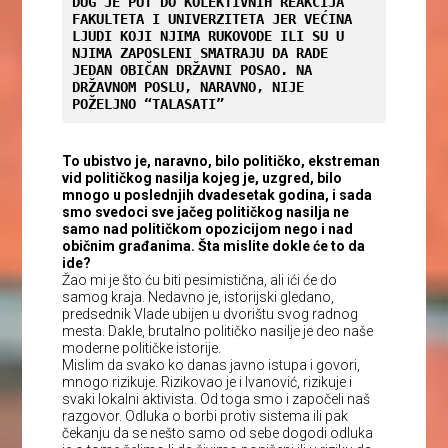
DUG JE PUT DO KOLEKTIVNIH REAKCIJA 
FAKULTETA I UNIVERZITETA JER VEĆINA 
LJUDI KOJI NJIMA RUKOVODE ILI SU U 
NJIMA ZAPOSLENI SMATRAJU DA RADE 
JEDAN OBIČAN DRŽAVNI POSAO. NA 
DRŽAVNOM POSLU, NARAVNO, NIJE 
POŽELJNO “TALASATI”
To ubistvo je, naravno, bilo političko, ekstreman
vid političkog nasilja kojeg je, uzgred, bilo
mnogo u poslednjih dvadesetak godina, i sada
smo svedoci sve jačeg političkog nasilja ne
samo nad političkom opozicijom nego i nad
običnim građanima. Šta mislite dokle će to da
ide?
Žao mi je što ću biti pesimistična, ali ići će do
samog kraja. Nedavno je, istorijski gledano,
predsednik Vlade ubijen u dvorištu svog radnog
mesta. Dakle, brutalno političko nasilje je deo naše
moderne političke istorije.
Mislim da svako ko danas javno istupa i govori,
mnogo rizikuje. Rizikovao je i Ivanović, rizikuje i
svaki lokalni aktivista. Od toga smo i započeli naš
razgovor. Odluka o borbi protiv sistema ili pak
čekanju da se nešto samo od sebe dogodi odluka