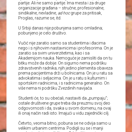
partije. Ali ne samo partije. Ima mesta i za druge
organizacije građana – stručne, profesionalne,
sindikalne, nevladine,
ad hoc
grupe za pritisak,
Proglas, razume se, itd.
U Srbiji danas nije pobunjena samo omladina;
pobunjeno je celo društvo.
Vučić nije zaratio samo sa studentima i đacima
nego i s njihovim nastavnicima i profesorima. On je
zaratio sa svim univerzitetima, kao i sa
Akademijom nauka. Nemoguće je zamisliti da on tu
bitku može da dobije. On sigurno nema podršku
zdravstvenih radnika; njih jedino plemenita obaveza
prema pacijentima drži u bolnicama. On je u ratu sa
advokatima i seljacima. On je u ratu s kulturnim i
sportskim radnicima, i s radnicima generalno. On
više nema ni podršku Zvezdinih navijača.
Studenti će, to su obećali, nastaviti da „pumpaju“;
ostale društvene grupe treba da preuzmu svoj deo
odgovornosti i da, svaka u svom domenu, na ovaj
ili onaj način radi isto. Imajući u vidu zajednički cilj.
Četvrto, veoma bitno, pobuna se ne odvija samo u
velikim urbanim centrima. Podigli su se i manji