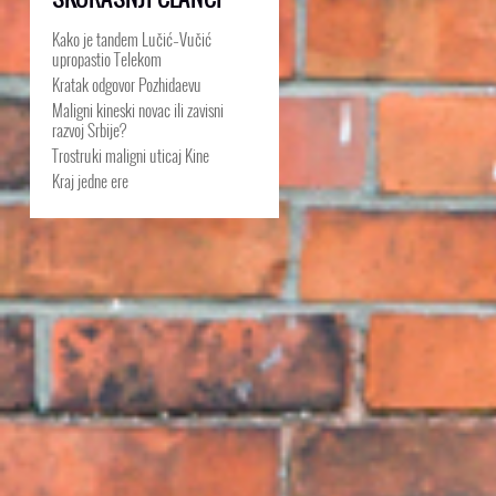
Kako je tandem Lučić–Vučić
upropastio Telekom
Kratak odgovor Pozhidaevu
Maligni kineski novac ili zavisni
razvoj Srbije?
Trostruki maligni uticaj Kine
Kraj jedne ere