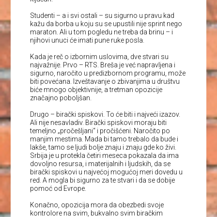
Studenti – a i svi ostali – su sigurno u pravu kad
kažu da borba u koju su se upustili nije sprint nego
maraton. Ali u tom pogledu ne treba da brinu – i
njihovi unuci će imati pune ruke posla.
Kada je reč o izbornim uslovima, dve stvari su
najvažnije. Prvo – RTS. Breša je već napravljena i
sigurno, naročito u predizbornom programu, može
biti povećana. Izveštavanje o zbivanjima u društvu
biće mnogo objektivnije, a tretman opozicije
značajno poboljšan.
Drugo – birački spiskovi. To će biti i najveći izazov.
Ali nije nesavladiv. Birački spiskovi moraju biti
temeljno „pročešljani“ i pročišćeni. Naročito po
manjim mestima. Mada bi tamo trebalo da bude i
lakše, tamo se ljudi bolje znaju i znaju gde ko živi.
Srbija je u protekla četiri meseca pokazala da ima
dovoljno resursa, i materijalnih i ljudskih, da se
birački spiskovi u najvećoj mogućoj meri dovedu u
red. A mogla bi sigurno za te stvari i da se dobije
pomoć od Evrope.
Konačno, opozicija mora da obezbedi svoje
kontrolore na svim, bukvalno svim biračkim