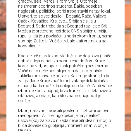
gradovi, sela i varoši širom Srbije. U tome je
neizmeran doprinos studenta. Dakle, poseban
naglasak u političkoj borbi treba staviti na tzv. lokal.
U stvari, to se već desilo – Bogatić, Rača, Valjevo,
Čačak, Kovačica, Kraljevo… Srbija se slila u
Beograd. Sada treba da se Beograd razlije po Srbiji.
Možda je preterano reći da je SNS sabijen u mišju
rupu, ali da je u povlačenju na širokom frontu, nema
sumnje. Zašto bi Vučiću trebalo dati vreme da se
konsoliduje.
Kada je reč o prelaznoj vladi, čini se da je ova (inače
dobra) ideja danas za pobunjeno društvo Srbije
korak nazad, ustupak, znak političkog pesimizma.
Vučić na to neće pristati jer zna da bi to značilo
faktičko priznavanje poraza. Sa druge strane, to bi
za građane Srbije značilo prihvatanje dela kolača u
situaciji kada može da dobije ceo kolač. Zahtevanje
izbora je kontranapad, brza tranzicija iz defanzive u
ofanzivu, a ona je, kao što znamo, najubojitije
oružje.
Izbori, naravno, neće biti pošteni niti izborni uslovi
ravnopravni. Ali predugo čekanje na „idealne“
uslove (koji zapravo nikada neće biti idealni) moglo
bi da dovede do gubljenja „momentuma“. A on je
ključan.