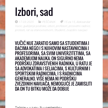
Izbori, sad
17.03.2025
PEŠČANIK
15 za 15
,
Aleksandar
Vucic
,
gubljenje podrske
,
izbori
,
profesori
,
prosvetni radnici
,
protesti
,
rat sa stanovnistvom
,
Studenti
,
zvazdini navijaci
VUČIĆ NIJE ZARATIO SAMO SA STUDENTIMA I
ĐACIMA NEGO I S NJIHOVIM NASTAVNICIMA I
PROFESORIMA, SA SVIM UNIVERZITETIMA, SA
AKADEMIJOM NAUKA. ON SIGURNO NEMA
PODRŠKU ZDRAVSTVENIH RADNIKA, U RATU JE
SA ADVOKATIMA I SELJACIMA, S KULTURNIM I
SPORTSKIM RADNICIMA, I S RADNICIMA
GENERALNO. VIŠE NEMA NI PODRŠKU
ZVEZDINIH NAVIJAČA. NEMOGUĆE JE ZAMISLITI
DA ON TU BITKU MOŽE DA DOBIJE
Tačnije – u junu. Ili u septembru.