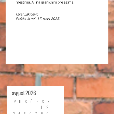
mestima. A i na graničnim prelazima.
Mijat Lakićević
Peščanik.net, 17. mart 2025.
avgust 2026.
P
U
S
Č
P
S
N
1
2
3
4
5
6
7
8
9