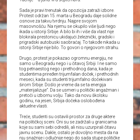
Sada je pravi trenutak da opozicija zatraži izbore.
Protest održan 15. marta u Beogradu daje solidne
osnove za takvu tvrdnju. Najpre svojom
masovnošću. Na njemu se okupilo više ljudi nego
ikada u istoriji Srbije. A bilo bi ih i više da vlast nije
blokirala prestonicu ukidajući železnički, gradski i
prigradski autobuski saobraćaj. To takođe nikada u
istoriji Srbije nije bilo. To govori o njegovom strahu.
Drugo, protest je pokazao ogromnu energiju, ne
samo u Beogradu nego i u čitavoj Srbiji. I ne samo
tog petnaestog nego i prethodnog dana, kada je
studentima priređen trijumfalan doček, i prethodnih
meseci, kada su studenti trijumfalno dočekivani
širom Srbije. Došlo je vreme da se ta energija
„materijalizuje“. Da se usmeri u politički angažman i
pretoči u izbornu volju. Tako da novu školsku
godinu, na jesen, Srbija dočeka oslobođena
aktuelne vlasti.
Treće, studenti su ostavili prostor za druge aktere
na političkoj sceni. Oni su se zadržali u granicama
koje su sami sebi odredili, ali nisu uzurpirali čitavu
javnu scenu. Dakle, ostalo je dovoljno mesta da na
nju snažnije i odlučnije nego do sada stupe političke