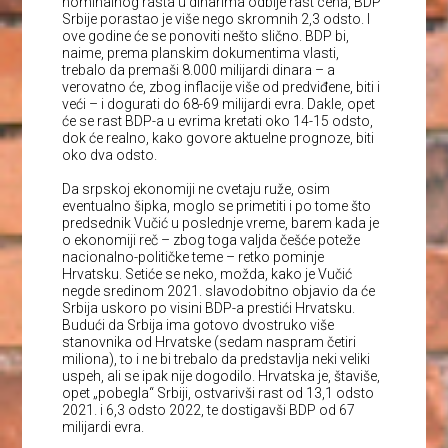
nominalnog rasta u dinarima odbije rast cena, BDP
Srbije porastao je više nego skromnih 2,3 odsto. I
ove godine će se ponoviti nešto slično. BDP bi,
naime, prema planskim dokumentima vlasti,
trebalo da premaši 8.000 milijardi dinara – a
verovatno će, zbog inflacije više od predviđene, biti i
veći – i dogurati do 68-69 milijardi evra. Dakle, opet
će se rast BDP-a u evrima kretati oko 14-15 odsto,
dok će realno, kako govore aktuelne prognoze, biti
oko dva odsto.
Da srpskoj ekonomiji ne cvetaju ruže, osim
eventualno šipka, moglo se primetiti i po tome što
predsednik Vučić u poslednje vreme, barem kada je
o ekonomiji reč – zbog toga valjda češće poteže
nacionalno-političke teme – retko pominje
Hrvatsku. Setiće se neko, možda, kako je Vučić
negde sredinom 2021. slavodobitno objavio da će
Srbija uskoro po visini BDP-a prestići Hrvatsku.
Budući da Srbija ima gotovo dvostruko više
stanovnika od Hrvatske (sedam naspram četiri
miliona), to i ne bi trebalo da predstavlja neki veliki
uspeh, ali se ipak nije dogodilo. Hrvatska je, štaviše,
opet „pobegla“ Srbiji, ostvarivši rast od 13,1 odsto
2021. i 6,3 odsto 2022, te dostigavši BDP od 67
milijardi evra.