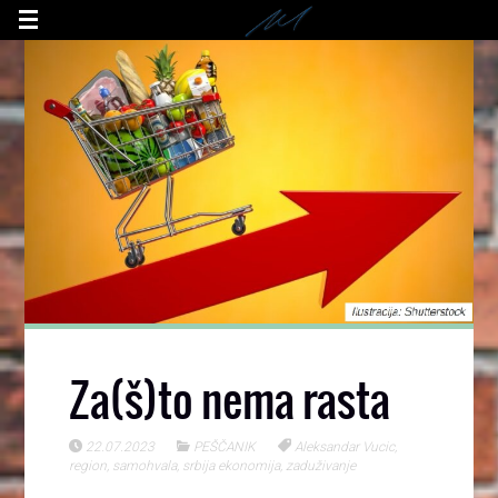
Za(š)to nema rasta
22.07.2023
PEŠČANIK
Aleksandar Vucic
,
region
,
samohvala
,
srbija ekonomija
,
zaduživanje