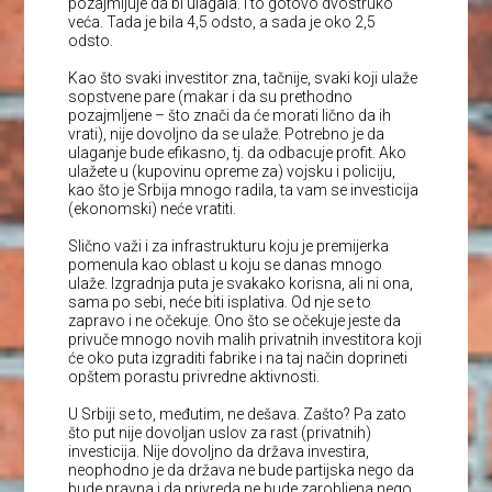
pozajmljuje da bi ulagala. I to gotovo dvostruko
veća. Tada je bila 4,5 odsto, a sada je oko 2,5
odsto.
Kao što svaki investitor zna, tačnije, svaki koji ulaže
sopstvene pare (makar i da su prethodno
pozajmljene – što znači da će morati lično da ih
vrati), nije dovoljno da se ulaže. Potrebno je da
ulaganje bude efikasno, tj. da odbacuje profit. Ako
ulažete u (kupovinu opreme za) vojsku i policiju,
kao što je Srbija mnogo radila, ta vam se investicija
(ekonomski) neće vratiti.
Slično važi i za infrastrukturu koju je premijerka
pomenula kao oblast u koju se danas mnogo
ulaže. Izgradnja puta je svakako korisna, ali ni ona,
sama po sebi, neće biti isplativa. Od nje se to
zapravo i ne očekuje. Ono što se očekuje jeste da
privuče mnogo novih malih privatnih investitora koji
će oko puta izgraditi fabrike i na taj način doprineti
opštem porastu privredne aktivnosti.
U Srbiji se to, međutim, ne dešava. Zašto? Pa zato
što put nije dovoljan uslov za rast (privatnih)
investicija. Nije dovoljno da država investira,
neophodno je da država ne bude partijska nego da
bude pravna i da privreda ne bude zarobljena nego