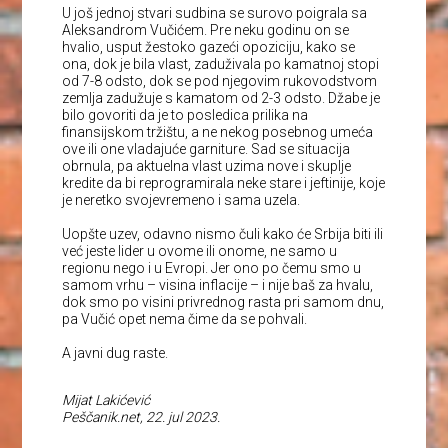
U još jednoj stvari sudbina se surovo poigrala sa
Aleksandrom Vučićem. Pre neku godinu on se
hvalio, usput žestoko gazeći opoziciju, kako se
ona, dok je bila vlast, zaduživala po kamatnoj stopi
od 7-8 odsto, dok se pod njegovim rukovodstvom
zemlja zadužuje s kamatom od 2-3 odsto. Džabe je
bilo govoriti da je to posledica prilika na
finansijskom tržištu, a ne nekog posebnog umeća
ove ili one vladajuće garniture. Sad se situacija
obrnula, pa aktuelna vlast uzima nove i skuplje
kredite da bi reprogramirala neke stare i jeftinije, koje
je neretko svojevremeno i sama uzela.
Uopšte uzev, odavno nismo čuli kako će Srbija biti ili
već jeste lider u ovome ili onome, ne samo u
regionu nego i u Evropi. Jer ono po čemu smo u
samom vrhu – visina inflacije – i nije baš za hvalu,
dok smo po visini privrednog rasta pri samom dnu,
pa Vučić opet nema čime da se pohvali.
A javni dug raste.
Mijat Lakićević
Peščanik.net, 22. jul 2023.