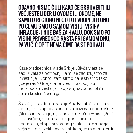
ODAVNO NISMO ČULI KAKO ĆE SRBIJA BITI ILI
VEĆ JESTE LIDER U OVOME ILI ONOME, NE
SAMO U REGIONU NEGO I U EVROPI. JER ONO
PO ČEMU SMO U SAMOM VRHU – VISINA
INFLACIJE – I NIJE BAŠ ZA HVALU, DOK SMO PO
VISINI PRIVREDNOG RASTA PRI SAMOM DNU,
PA VUČIĆ OPET NEMA ČIME DA SE POHVALI
Kaže predsednica Vlade Srbije: „Bivša vlast se
zaduživala za potrošnju, a mi se zadužujemo za
investicije“. Dobro, zamislimo da je stvarno tako –
gde je rast? Gde je taj privredni rast koji su
generisale investicije u koje su, navodno, otišli
strani krediti? Nema ga.
Štaviše, u razdoblju za koje Ana Brnabić tvrdi da su
se u njemu zajmovi koristili za povećanje potrošnje
(što, istini za volju, nije sasvim netačno – nisu „žuti“
bili savršeni, mada na tom poslu nisu bili
usamljeni), stopa privrednog rasta bila je mnogo
veća nego za vakta ove vlasti koja, kako sama tvrdi,