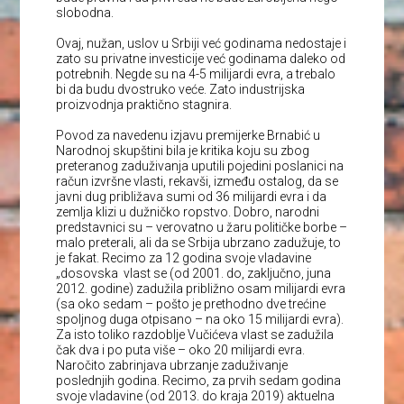
slobodna.
Ovaj, nužan, uslov u Srbiji već godinama nedostaje i
zato su privatne investicije već godinama daleko od
potrebnih. Negde su na 4-5 milijardi evra, a trebalo
bi da budu dvostruko veće. Zato industrijska
proizvodnja praktično stagnira.
Povod za navedenu izjavu premijerke Brnabić u
Narodnoj skupštini bila je kritika koju su zbog
preteranog zaduživanja uputili pojedini poslanici na
račun izvršne vlasti, rekavši, između ostalog, da se
javni dug približava sumi od 36 milijardi evra i da
zemlja klizi u dužničko ropstvo. Dobro, narodni
predstavnici su – verovatno u žaru političke borbe –
malo preterali, ali da se Srbija ubrzano zadužuje, to
je fakat. Recimo za 12 godina svoje vladavine
„dosovska vlast se (od 2001. do, zaključno, juna
2012. godine) zadužila približno osam milijardi evra
(sa oko sedam – pošto je prethodno dve trećine
spoljnog duga otpisano – na oko 15 milijardi evra).
Za isto toliko razdoblje Vučićeva vlast se zadužila
čak dva i po puta više – oko 20 milijardi evra.
Naročito zabrinjava ubrzanje zaduživanje
poslednjih godina. Recimo, za prvih sedam godina
svoje vladavine (od 2013. do kraja 2019) aktuelna