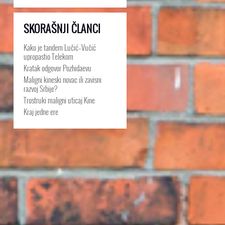
SKORAŠNJI ČLANCI
Kako je tandem Lučić–Vučić
upropastio Telekom
Kratak odgovor Pozhidaevu
Maligni kineski novac ili zavisni
razvoj Srbije?
Trostruki maligni uticaj Kine
Kraj jedne ere