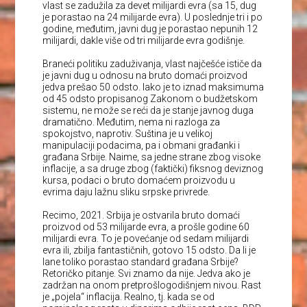
vlast se zadužila za devet milijardi evra (sa 15, dug
je porastao na 24 milijarde evra). U poslednje tri i po
godine, međutim, javni dug je porastao nepunih 12
milijardi, dakle više od tri milijarde evra godišnje.
Braneći politiku zaduživanja, vlast najčešće ističe da
je javni dug u odnosu na bruto domaći proizvod
jedva prešao 50 odsto. Iako je to iznad maksimuma
od 45 odsto propisanog Zakonom o budžetskom
sistemu, ne može se reći da je stanje javnog duga
dramatično. Međutim, nema ni razloga za
spokojstvo, naprotiv. Suština je u velikoj
manipulaciji podacima, pa i obmani građanki i
građana Srbije. Naime, sa jedne strane zbog visoke
inflacije, a sa druge zbog (faktički) fiksnog deviznog
kursa, podaci o bruto domaćem proizvodu u
evrima daju lažnu sliku srpske privrede.
Recimo, 2021. Srbija je ostvarila bruto domaći
proizvod od 53 milijarde evra, a prošle godine 60
milijardi evra. To je povećanje od sedam milijardi
evra ili, zbilja fantastičnih, gotovo 15 odsto. Da li je
lane toliko porastao standard građana Srbije?
Retoričko pitanje. Svi znamo da nije. Jedva ako je
zadržan na onom pretprošlogodišnjem nivou. Rast
je „pojela“ inflacija. Realno, tj. kada se od