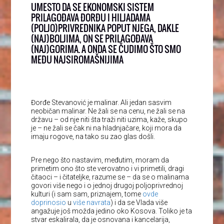
UMESTO DA SE EKONOMSKI SISTEM
PRILAGOĐAVA ĐORĐU I HILJADAMA
(POLJO)PRIVREDNIKA POPUT NJEGA, DAKLE
(NAJ)BOLJIMA, ON SE PRILAGOĐAVA
(NAJ)GORIMA. A ONDA SE ČUDIMO ŠTO SMO
MEĐU NAJSIROMAŠNIJIMA
Đorđe Stevanović je malinar. Ali jedan sasvim
neobičan malinar. Ne žali se na cenu, ne žali se na
državu – od nje niti šta traži niti uzima, kaže, skupo
je – ne žali se čak ni na hladnjačare, koji mora da
imaju rogove, na tako su zao glas došli.
Pre nego što nastavim, međutim, moram da
primetim ono što ste verovatno i vi primetili, dragi
čitaoci – i čitateljke, razume se – da se o malinama
govori više nego i o jednoj drugoj poljoprivrednoj
kulturi (i sam sam, priznajem, tome
ovde
doprinosio
u
više navrata
) i da se Vlada više
angažuje još možda jedino oko Kosova. Toliko je ta
stvar eskalirala, da je osnovana i kancelarija,