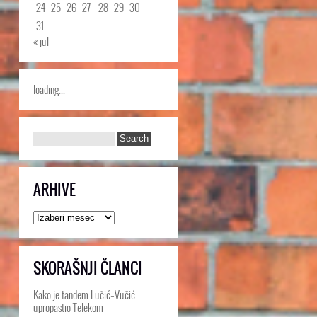
24
25
26
27
28
29
30
31
« jul
loading...
ARHIVE
Arhive
SKORAŠNJI ČLANCI
Kako je tandem Lučić–Vučić
upropastio Telekom