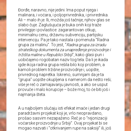
Đorđe, naravno, nije jedini. Ima poput njega i
malinara, i voćara, i poljoprivrednika, i privrednika.
Ali – malo ih je. Ili, možda još tačnije, njihov glas se
slabo čuje. Zaglušujuća je buka onih koji traže
privilegije i povlastice: zagarantovan otkup,
minimalnu cenu, državnu subvenciju, partijsku
intervenciju. Pa je tako nastala i pomenuta “Radna
grupa za malinu”. To jest, “
Radna grupa za izradu
strateškog dokumenta za unapređenje proizvodnje i
tržišta maline u Republici Srbiji
”, kako glasi pun i
uobičajeno rogobatan naziv tog tela. Da li je ikada
igde ikoja radna grupa rešila bilo koji problem, a
kamoli problem tržišne proizvodnje i, uopšte,
privrednog napretka. Iskreno, sumnjam da je ta
“grupa” uopšte okupljena s namerom da nešto reši;
više je reč o zamajavanju javnosti, a ako se usput
provuče i malo korupcije – bože moj, to će biti još i
najmanja šteta.
A u najboljem slučaju isti efekat imaće i jedan drugi
paradržavni projekat koji je, vrlo neopravdano,
prošao sasvim nezapaženo. Reč je o “rejonizaciji
voćarske proizvodnje u Srbiji”. Ovaj projekat bi se
mogao nazvati i “otkrivanjem rupe na saksiji” ili, još