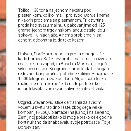
Toliko – 30 tona na jednom hektaru pod
plastenikom, koliko ima – proizvodi Đorđe. I nema
nikakvih problema sa plasmanom. Tri četvrtine
proda kao svežu malinu, u pakovanjima od 125
grama, jednom trgovinskom lancu; ostalo ide u
sokove ili u hladnjače. A nema problema ni sa
cenom; adekvatna je, da tako kažem.
U stvari, Đorđe bi mogao da proda mnogo više
kada bi imao. Kaže, bez problema bi malinu izvozio
i na istok i na zapad, i u Brisel i u Moskvu, i po još
višoj ceni nego u Beogradu, samo kada bi mogao
redovno da isporučuje potrebne količine – najmanje
1.500 kilograma svakog dana. Ali, on sam toliko
maline nema, a ne može da nađe partnere koji bi
ispunili kvalitativne i kvantitativne zahteve tržišta.
Uzgred, Stevanović ističe da tražnja za svežim
voćem u svetu rapidno raste, zbog čega velike
kompanije kupuju plantaže i na južnoj i na severnoj
Zemljinoj polulopti kako bi mogle preko cele godine
kontinuirano da snabdevaju svoje potrošače. To je
Đorđev san.