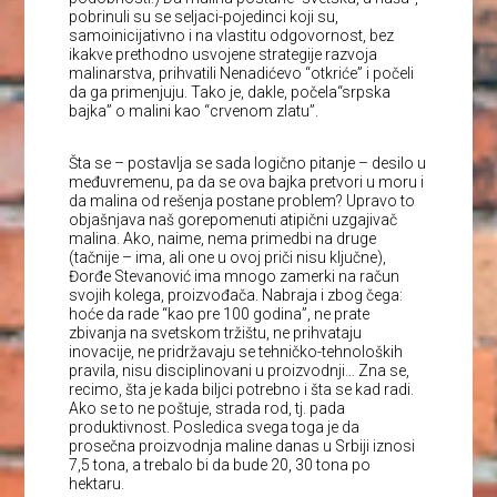
pobrinuli su se seljaci-pojedinci koji su,
samoinicijativno i na vlastitu odgovornost, bez
ikakve prethodno usvojene strategije razvoja
malinarstva, prihvatili Nenadićevo “otkriće” i počeli
da ga primenjuju. Tako je, dakle, počela“srpska
bajka” o malini kao “crvenom zlatu”.
Šta se – postavlja se sada logično pitanje – desilo u
međuvremenu, pa da se ova bajka pretvori u moru i
da malina od rešenja postane problem? Upravo to
objašnjava naš gorepomenuti atipični uzgajivač
malina. Ako, naime, nema primedbi na druge
(tačnije – ima, ali one u ovoj priči nisu ključne),
Đorđe Stevanović ima mnogo zamerki na račun
svojih kolega, proizvođača. Nabraja i zbog čega:
hoće da rade “kao pre 100 godina”, ne prate
zbivanja na svetskom tržištu, ne prihvataju
inovacije, ne pridržavaju se tehničko-tehnoloških
pravila, nisu disciplinovani u proizvodnji… Zna se,
recimo, šta je kada biljci potrebno i šta se kad radi.
Ako se to ne poštuje, strada rod, tj. pada
produktivnost. Posledica svega toga je da
prosečna proizvodnja maline danas u Srbiji iznosi
7,5 tona, a trebalo bi da bude 20, 30 tona po
hektaru.