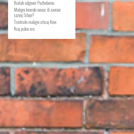
Kratak odgovor Pozhidaevu
Maligni kineski novac ili zavisni
razvoj Srbije?
Trostruki maligni uticaj Kine
Kraj jedne ere