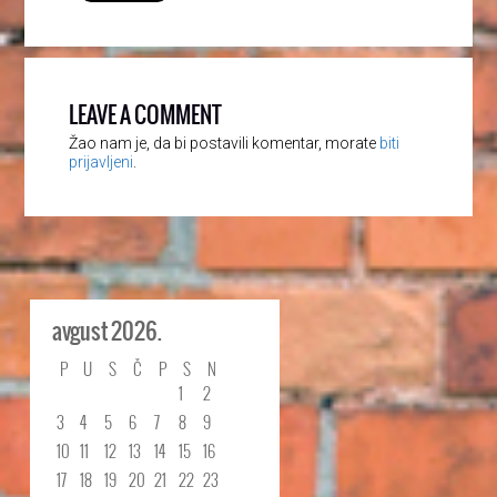
LEAVE A COMMENT
Žao nam je, da bi postavili komentar, morate
biti
prijavljeni
.
avgust 2026.
P
U
S
Č
P
S
N
1
2
3
4
5
6
7
8
9
10
11
12
13
14
15
16
17
18
19
20
21
22
23