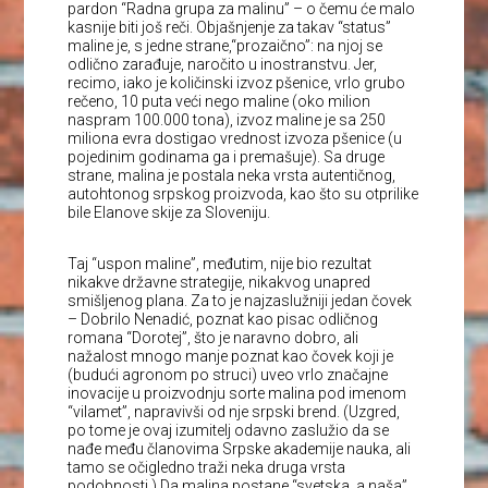
pardon “Radna grupa za malinu” – o čemu će malo
kasnije biti još reči. Objašnjenje za takav “status”
maline je, s jedne strane,“prozaično”: na njoj se
odlično zarađuje, naročito u inostranstvu. Jer,
recimo, iako je količinski izvoz pšenice, vrlo grubo
rečeno, 10 puta veći nego maline (oko milion
naspram 100.000 tona), izvoz maline je sa 250
miliona evra dostigao vrednost izvoza pšenice (u
pojedinim godinama ga i premašuje). Sa druge
strane, malina je postala neka vrsta autentičnog,
autohtonog srpskog proizvoda, kao što su otprilike
bile Elanove skije za Sloveniju.
Taj “uspon maline”, međutim, nije bio rezultat
nikakve državne strategije, nikakvog unapred
smišljenog plana. Za to je najzaslužniji jedan čovek
– Dobrilo Nenadić, poznat kao pisac odličnog
romana “Dorotej”, što je naravno dobro, ali
nažalost mnogo manje poznat kao čovek koji je
(budući agronom po struci) uveo vrlo značajne
inovacije u proizvodnju sorte malina pod imenom
“vilamet”, napravivši od nje srpski brend. (Uzgred,
po tome je ovaj izumitelj odavno zaslužio da se
nađe među članovima Srpske akademije nauka, ali
tamo se očigledno traži neka druga vrsta
podobnosti.) Da malina postane “svetska, a naša”,