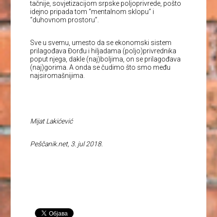
tačnije, sovjetizacijom srpske poljoprivrede, pošto
idejno pripada tom “mentalnom sklopu” i
“duhovnom prostoru”.
Sve u svemu, umesto da se ekonomski sistem
prilagođava Đorđu i hiljadama (poljo)privrednika
poput njega, dakle (naj)boljima, on se prilagođava
(naj)gorima. A onda se čudimo što smo među
najsiromašnijima.
Mijat Lakićević
Peščanik.net, 3. jul 2018.