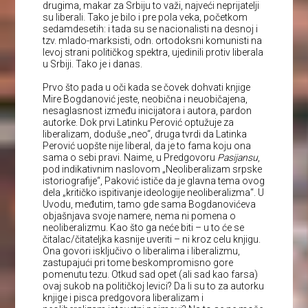
drugima, makar za Srbiju to važi, najveći neprijatelji
su liberali. Tako je bilo i pre pola veka, početkom
sedamdesetih: i tada su se nacionalisti na desnoj i
tzv. mlado-marksisti, odn. ortodoksni komunisti na
levoj strani političkog spektra, ujedinili protiv liberala
u Srbiji. Tako je i danas.
Prvo što pada u oči kada se čovek dohvati knjige
Mire Bogdanović jeste, neobična i neuobičajena,
nesaglasnost između inicijatora i autora, pardon
autorke. Dok prvi Latinku Perović optužuje za
liberalizam, doduše „neo“, druga tvrdi da Latinka
Perović uopšte nije liberal, da je to fama koju ona
sama o sebi pravi. Naime, u Predgovoru
Pasijansu
,
pod indikativnim naslovom „Neoliberalizam srpske
istoriografije“, Paković ističe da je glavna tema ovog
dela „kritičko ispitivanje ideologije neoliberalizma“. U
Uvodu, međutim, tamo gde sama Bogdanovićeva
objašnjava svoje namere, nema ni pomena o
neoliberalizmu. Kao što ga neće biti – u to će se
čitalac/čitateljka kasnije uveriti – ni kroz celu knjigu.
Ona govori isključivo o liberalima i liberalizmu,
zastupajući pri tome beskompromisno gore
pomenutu tezu. Otkud sad opet (ali sad kao farsa)
ovaj sukob na političkoj levici? Da li su to za autorku
knjige i pisca predgovora liberalizam i