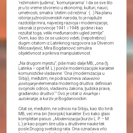
‘režimskim ljudima’, ‘komunjarama’. I da se sve što
je u to vreme stvoreno u ekonomiji, kulturi, nauci,
umetnosti, smatra ‘otetim od režima’. (…) Na planu
istorije južnoslovenskih naroda, to je najduže
razdoblje mira, najvećeg razvoja i modernizacije,
iskorak iz provincije 1941. i 1948. godine i kao
rezultat toga, veliki međunarodni ugled zemlje“.
Ovim, kao što će se uskoro videti, (nepotrebno)
dugim citatom iz Latinkinog razgovora sa Oliverom
Milosavljević, Mira Bogdanović simulira
objektivnost a prikriva manipulativnost.
„Na drugom mjestu“, piše malo dalje MB, „ona (tj.
Latinka – opet M. L.) poriče modernizacijski karakter
komunističke vladavine: ‘Ona (modernizacija u
Srbiji), međutim, ne podrazumeva
obavezno
postojanje
elemenata modernog društva: definisan
svojinski odnos, vladavinu zakona, ljudska prava,
građansko društvo’.“ Ovo je citat iz
Anarhije i
autokratije
, a kurziv je Bogdanovićkin.
Citat se, međutim, ne odnosi na Srbiju, kao što tvrdi
MB, već ima širi (teorijski) karakter. Evo kako glasi
kompletan pasus: „
Modernizacija
(kurziv L. P. – M.
L.) je kao pojam šire ušla u društvene nauke tek
posle Drugog svetskog rata. Ona označava vrlo