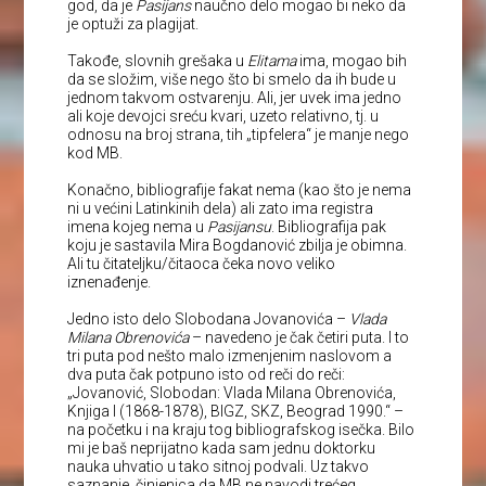
god, da je
Pasijans
naučno delo mogao bi neko da
je optuži za plagijat.
Takođe, slovnih grešaka u
Elitama
ima, mogao bih
da se složim, više nego što bi smelo da ih bude u
jednom takvom ostvarenju. Ali, jer uvek ima jedno
ali koje devojci sreću kvari, uzeto relativno, tj. u
odnosu na broj strana, tih „tipfelera“ je manje nego
kod MB.
Konačno, bibliografije fakat nema (kao što je nema
ni u većini Latinkinih dela) ali zato ima registra
imena kojeg nema u
Pasijansu
. Bibliografija pak
koju je sastavila Mira Bogdanović zbilja je obimna.
Ali tu čitateljku/čitaoca čeka novo veliko
iznenađenje.
Jedno isto delo Slobodana Jovanovića –
Vlada
Milana Obrenovića
– navedeno je čak četiri puta. I to
tri puta pod nešto malo izmenjenim naslovom a
dva puta čak potpuno isto od reči do reči:
„Jovanović, Slobodan: Vlada Milana Obrenovića,
Knjiga I (1868-1878), BIGZ, SKZ, Beograd 1990.“ –
na početku i na kraju tog bibliografskog isečka. Bilo
mi je baš neprijatno kada sam jednu doktorku
nauka uhvatio u tako sitnoj podvali. Uz takvo
saznanje, činjenica da MB ne navodi trećeg