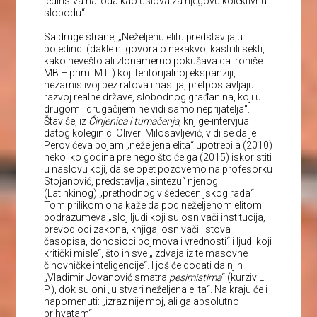
jedinstva naroda kao uslova za njegovu kolektivnu
slobodu“.
Sa druge strane, „Neželjenu elitu predstavljaju
pojedinci (dakle ni govora o nekakvoj kasti ili sekti,
kako nevešto ali zlonamerno pokušava da ironiše
MB – prim. M.L.) koji teritorijalnoj ekspanziji,
nezamislivoj bez ratova i nasilja, pretpostavljaju
razvoj realne države, slobodnog građanina, koji u
drugom i drugačijem ne vidi samo neprijatelja“.
Štaviše, iz
Činjenica i tumačenja
, knjige-intervjua
datog koleginici Oliveri Milosavljević, vidi se da je
Perovićeva pojam „neželjena elita“ upotrebila (2010)
nekoliko godina pre nego što će ga (2015) iskoristiti
u naslovu koji, da se opet pozovemo na profesorku
Stojanović, predstavlja „sintezu“ njenog
(Latinkinog) „prethodnog višedecenijskog rada“.
Tom prilikom ona kaže da pod neželjenom elitom
podrazumeva „sloj ljudi koji su osnivači institucija,
prevodioci zakona, knjiga, osnivači listova i
časopisa, donosioci pojmova i vrednosti“ i ljudi koji
kritički misle“, što ih sve „izdvaja iz te masovne
činovničke inteligencije“. I još će dodati da njih
„Vladimir Jovanović smatra
pesimistima
“ (kurziv L.
P.), dok su oni „u stvari neželjena elita“. Na kraju će i
napomenuti: „izraz nije moj, ali ga apsolutno
prihvatam“.