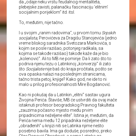
da „odaje neku vrstu feudalnog mentaliteta,
plebejske zavisti, palanačku fascinaciju ‘elitnim’
socijalnim porijeklom“ itd. itsl.
To, međutim, nije tačno.
I u svojim „ranim radovima“, u prvom tomu
Srpskih
socijalista
, Perovićeva za Dragišu Stanojevića (jedno
vreme bliskog saradnika Svetozara Markovića, s
kojim se posle razišao, potonjeg radikala, sa
kojima se takođe razišao) takođe kaže da je bio
„kolenović“. Ali to MB ne pominje. Da li zato što to
podriva njenu tezu o Latinkinoj „konverziji“ ili zato
što
Socijaliste
nije baš do kraja pročitala, pošto se
ova opaska nalazi na poslednjim stranicama,
tačno trista petoj, knjige? Kako god, ne ide to ni
malo u prilog profesionalnosti Mire Bogdanović.
Kao ni pokušaj da u Latinkin „elitni“ sastav ugura
Živojina Perića. Štaviše, MB će ustvrditi da ovaj inače
istaknuti profesor beogradskog Pravnog fakulteta
„zauzima počasno mjesto među prvim
pripadnicima neželjene elite“. Istina je, međutim, da
Perića nema među 12 pripadnika neželjene elite
„obrađenih“ u knjizi niti se Latinka njime nešto
posebno bavila. Ima ga doduše, posredno, preko
Olge Popović Obradović, a sama Latinka ga