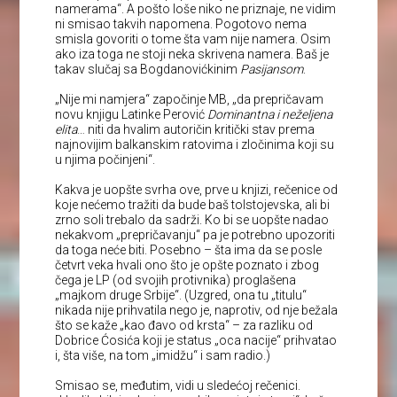
namerama“. A pošto loše niko ne priznaje, ne vidim
ni smisao takvih napomena. Pogotovo nema
smisla govoriti o tome šta vam nije namera. Osim
ako iza toga ne stoji neka skrivena namera. Baš je
takav slučaj sa Bogdanovićkinim
Pasijansom
.
„Nije mi namjera“ započinje MB, „da prepričavam
novu knjigu Latinke Perović
Dominantna i neželjena
elita
… niti da hvalim autoričin kritički stav prema
najnovijim balkanskim ratovima i zločinima koji su
u njima počinjeni“.
Kakva je uopšte svrha ove, prve u knjizi, rečenice od
koje nećemo tražiti da bude baš tolstojevska, ali bi
zrno soli trebalo da sadrži. Ko bi se uopšte nadao
nekakvom „prepričavanju“ pa je potrebno upozoriti
da toga neće biti. Posebno – šta ima da se posle
četvrt veka hvali ono što je opšte poznato i zbog
čega je LP (od svojih protivnika) proglašena
„majkom druge Srbije“. (Uzgred, ona tu „titulu“
nikada nije prihvatila nego je, naprotiv, od nje bežala
što se kaže „kao đavo od krsta“ – za razliku od
Dobrice Ćosića koji je status „oca nacije“ prihvatao
i, šta više, na tom „imidžu“ i sam radio.)
Smisao se, međutim, vidi u sledećoj rečenici.