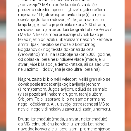
„konverzije“? MB na početku obećava da će
precizno odrediti i uporediti „faze“ u „ideološkim
mijenama“ LP, ali se ispostavilo da je (i) to njeno
obećanje „ludom radovanje“. Jer, ona sama, pri
kraju knjige, pošto je potrošila skoro 200 strana,
izražava nadu „da će budući biografi Latinke Perović
i Marka Nikezića moći preciznije utvrditi kako je
tekao njezin odlazak u liberalizam nakon Nikezićeve
smrti“. Ipak, nekako se može iz konfuznog
Bogdanovićkinog teksta dokonati da ona
(verovatno) misli na razdoblje nakon 2000. godine,
od dolaska liberalne Đinđićeve vlade (mada je, u
stvari, više bila socijaldemokratska, ali da sad u to
ne ulazimo – doživljena je kao ultra liberalna).
Najpre, zašto bi bio neki veleobrt i veliki greh ako se
čovek posle trodecenijskog bavljenja jednom
(širom) temom, Jugoslavijom, odluči da se malo
(više) pozabavi i nekom drugom, tačnije užom,
Srbijom. To bi, zapravo, bilo ne samo normalno,
nego i očekivano. Ali, u svojoj ostrašćenosti MB to
ne vidi, nego vidi nekakvu zaveru, tj. zadnju nameru.
Drugo, iznenađuje (mada, u stvari, ne iznenađuje)
da MB jednu običnu korelaciju između Latinkine
navodne konverzije u liberalizam i promene njenog