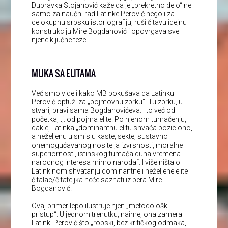
Dubravka Stojanović kaže da je „prekretno delo“ ne
samo za naučni rad Latinke Perović nego i za
celokupnu srpsku istoriografiju, ruši čitavu idejnu
konstrukciju Mire Bogdanović i opovrgava sve
njene ključne teze.
MUKA SA ELITAMA
Već smo videli kako MB pokušava da Latinku
Perović optuži za „pojmovnu zbrku“. Tu zbrku, u
stvari, pravi sama Bogdanovićeva. I to već od
početka, tj. od pojma elite. Po njenom tumačenju,
dakle, Latinka „dominantnu elitu shvaća poziciono,
a neželjenu u smislu kaste, sekte, sustavno
onemogućavanog nositelja izvrsnosti, moralne
superiornosti, istinskog tumača duha vremena i
narodnog interesa mimo naroda“. I više ništa o
Latinkinom shvatanju dominantne i neželjene elite
čitalac/čitateljka neće saznati iz pera Mire
Bogdanović.
Ovaj primer lepo ilustruje njen „metodološki
pristup“. U jednom trenutku, naime, ona zamera
Latinki Perović što „ropski, bez kritičkog odmaka,