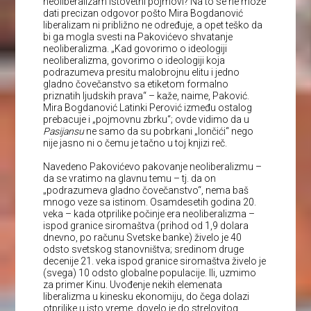
neoliberalizam istovetni pojmovi? Na to se ne može
dati precizan odgovor pošto Mira Bogdanović
liberalizam ni približno ne određuje, a opet teško da
bi ga mogla svesti na Pakovićevo shvatanje
neoliberalizma. „Kad govorimo o ideologiji
neoliberalizma, govorimo o ideologiji koja
podrazumeva presitu malobrojnu elitu i jedno
gladno čovečanstvo sa etiketom formalno
priznatih ljudskih prava“ – kaže, naime, Paković.
Mira Bogdanović Latinki Perović između ostalog
prebacuje i „pojmovnu zbrku“; ovde vidimo da u
Pasijansu
ne samo da su pobrkani „lončići“ nego
nije jasno ni o čemu je tačno u toj knjizi reč.
Navedeno Pakovićevo pakovanje neoliberalizmu –
da se vratimo na glavnu temu – tj. da on
„podrazumeva gladno čovečanstvo“, nema baš
mnogo veze sa istinom. Osamdesetih godina 20.
veka – kada otprilike počinje era neoliberalizma –
ispod granice siromaštva (prihod od 1,9 dolara
dnevno, po računu Svetske banke) živelo je 40
odsto svetskog stanovništva; sredinom druge
decenije 21. veka ispod granice siromaštva živelo je
(svega) 10 odsto globalne populacije. Ili, uzmimo
za primer Kinu. Uvođenje nekih elemenata
liberalizma u kinesku ekonomiju, do čega dolazi
otprilike u isto vreme, dovelo je do strelovitog