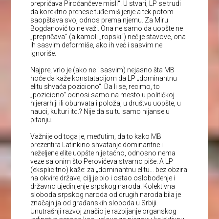
prepričava Piroćančeve misli“. U stvari, LP se trudi
da korektno prenese tuđe mišljenje a tek potom
saopštava svoj odnos prema njemu. Za Miru
Bogdanović to ne važi. Ona ne samo da uopšte ne
„prepričava“ (a kamoli „ropski“) nečije stavove, ona
ih sasvim deformiše, ako ih već i sasvim ne
ignoriše.
Najpre, vrlo je (ako ne i sasvim) nejasno šta MB
hoće da kaže konstatacijom da LP „dominantnu
elitu shvaća poziciono“. Da li se, recimo, to
„poziciono“ odnosi samo na mesto u političkoj
hijerarhiji ili obuhvata i položaj u društvu uopšte, u
nauci, kulturi itd.? Nije da su tu samo nijanse u
pitanju.
Važnije od toga je, međutim, da to kako MB
prezentira Latinkino shvatanje dominantne i
neželjene elite uopšte nije tačno, odnosno nema
veze sa onim što Perovićeva stvarno piše. A LP
(eksplicitno) kaže: za „dominantnu elitu… bez obzira
na okvire države, cilj je bio i ostao oslobođenje i
državno ujedinjenje srpskog naroda. Kolektivna
sloboda srpskog naroda od drugih naroda bila je
značajnija od građanskih sloboda u Srbiji.
Unutrašnji razvoj značio je razbijanje organskog