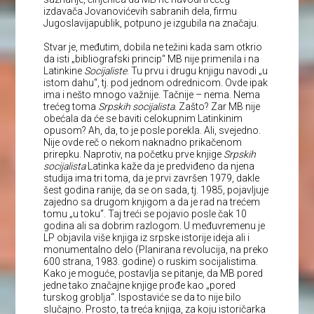
izdavača Jovanovićevih sabranih dela, firmu
Jugoslavijapublik, potpuno je izgubila na značaju.
Stvar je, međutim, dobila ne težini kada sam otkrio
da isti „bibliografski princip“ MB nije primenila i na
Latinkine
Socijaliste
. Tu prvu i drugu knjigu navodi „u
istom dahu“, tj. pod jednom odrednicom. Ovde ipak
ima i nešto mnogo važnije. Tačnije – nema. Nema
trećeg toma
Srpskih socijalista
. Zašto? Zar MB nije
obećala da će se baviti celokupnim Latinkinim
opusom? Ah, da, to je posle porekla. Ali, svejedno.
Nije ovde reč o nekom naknadno prikačenom
prirepku. Naprotiv, na početku prve knjige
Srpskih
socijalista
Latinka kaže da je predviđeno da njena
studija ima tri toma, da je prvi završen 1979, dakle
šest godina ranije, da se on sada, tj. 1985, pojavljuje
zajedno sa drugom knjigom a da je rad na trećem
tomu „u toku“. Taj treći se pojavio posle čak 10
godina ali sa dobrim razlogom. U međuvremenu je
LP objavila više knjiga iz srpske istorije ideja ali i
monumentalno delo (Planirana revolucija, na preko
600 strana, 1983. godine) o ruskim socijalistima.
Kako je moguće, postavlja se pitanje, da MB pored
jedne tako značajne knjige prođe kao „pored
turskog groblja“. Ispostaviće se da to nije bilo
slučajno. Prosto, ta treća knjiga, za koju istoričarka