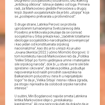
bezgrešno (socijalističko) božanstvo, bez ikakvog
„kritičkog otklona“. Istina je daleko od toga. Primera
radi, za Markovićevo gledište Perovićeva u drugoj
knjizi
Srpskih socijalista
kaže da je bilo „utopija“ koja
se „postepeno pretvarala u protivrečnost“.
S druge strane, Latinka Perović se protivila
uprošćenim tumačenjima Svetozarevog dela.
Posebno je kritikovala pokušaje da se osnivač
socijalizma u Srbiji prikaže kao „’začetnik totalitarne
ideologije socijalističko-narodnjačke provenijencije’
i kao jedan od konstituenata srpskog
nacionalizma“, kao što je to u knjizi
Ko je ubio
Jovana Skerlića
(2022.) učinio Momčilo Đorgović. U
tom kontekstu navodi Markovićeve reči da „Politika
‘Velike Srbije’ po formi ujedinjava umne i materijalne
sile srpskog naroda“, dok bi „u stvari sve te sile bile
sprečene i okovane“, da takva politika „pobuđuje
nepoverenje kod naših prirodnih saveznika na
Balkanskom poluostrvu i tera ih u neprijateljski
logor“ te da je „‘Velika Srbija’ i tesna i rđava zgrada,
pa stoga i nije kadra da oslobodi srpske narodne
interese.“
U suštini, Miri Bogdanović najviše smeta Latinkina
kritika Markovićeve ideje o „preskakanju
kapitalizma“. Ali ona neće pokušati da dokaže da je