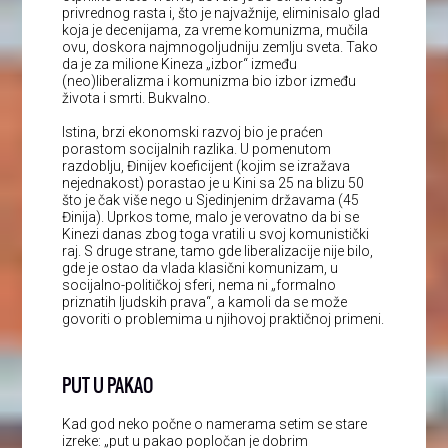
privrednog rasta i, što je najvažnije, eliminisalo glad
koja je decenijama, za vreme komunizma, mučila
ovu, doskora najmnogoljudniju zemlju sveta. Tako
da je za milione Kineza „izbor“ između
(neo)liberalizma i komunizma bio izbor između
života i smrti. Bukvalno.
Istina, brzi ekonomski razvoj bio je praćen
porastom socijalnih razlika. U pomenutom
razdoblju, Đinijev koeficijent (kojim se izražava
nejednakost) porastao je u Kini sa 25 na blizu 50
što je čak više nego u Sjedinjenim državama (45
Đinija). Uprkos tome, malo je verovatno da bi se
Kinezi danas zbog toga vratili u svoj komunistički
raj. S druge strane, tamo gde liberalizacije nije bilo,
gde je ostao da vlada klasični komunizam, u
socijalno-političkoj sferi, nema ni „formalno
priznatih ljudskih prava“, a kamoli da se može
govoriti o problemima u njihovoj praktičnoj primeni.
PUT U PAKAO
Kad god neko počne o namerama setim se stare
izreke: „put u pakao popločan je dobrim