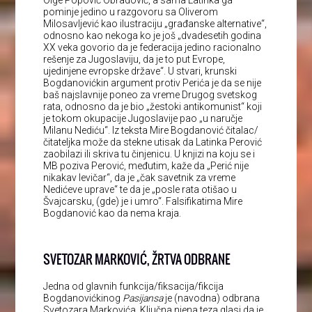
pominje jedino u razgovoru sa Oliverom
Milosavljević kao ilustraciju „građanske alternative“,
odnosno kao nekoga ko je još „dvadesetih godina
XX veka govorio da je federacija jedino racionalno
rešenje za Jugoslaviju, da je to put Evrope,
ujedinjene evropske države“. U stvari, krunski
Bogdanovićkin argument protiv Perića je da se nije
baš najslavnije poneo za vreme Drugog svetskog
rata, odnosno da je bio „žestoki antikomunist“ koji
je tokom okupacije Jugoslavije pao „u naručje
Milanu Nediću“. Iz teksta Mire Bogdanović čitalac/
čitateljka može da stekne utisak da Latinka Perović
zaobilazi ili skriva tu činjenicu. U knjizi na koju se i
MB poziva Perović, međutim, kaže da „Perić nije
nikakav levičar“, da je „čak savetnik za vreme
Nedićeve uprave“ te da je „posle rata otišao u
Švajcarsku, (gde) je i umro“. Falsifikatima Mire
Bogdanović kao da nema kraja.
SVETOZAR MARKOVIĆ, ŽRTVA ODBRANE
Jedna od glavnih funkcija/fiksacija/fikcija
Bogdanovićkinog
Pasijansa
je (navodna) odbrana
Svetozara Markovića. Ključna njena teza glasi da je