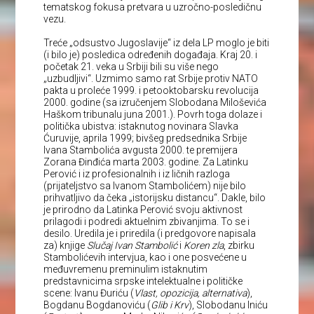
tematskog fokusa pretvara u uzročno-posledičnu
vezu.
Treće „odsustvo Jugoslavije“ iz dela LP moglo je biti
(i bilo je) posledica određenih događaja. Kraj 20. i
početak 21. veka u Srbiji bili su više nego
„uzbudljivi“. Uzmimo samo rat Srbije protiv NATO
pakta u proleće 1999. i petooktobarsku revolucija
2000. godine (sa izručenjem Slobodana Miloševića
Haškom tribunalu juna 2001.). Povrh toga dolaze i
politička ubistva: istaknutog novinara Slavka
Ćuruvije, aprila 1999; bivšeg predsednika Srbije
Ivana Stambolića avgusta 2000. te premijera
Zorana Đinđića marta 2003. godine. Za Latinku
Perović i iz profesionalnih i iz ličnih razloga
(prijateljstvo sa Ivanom Stambolićem) nije bilo
prihvatljivo da čeka „istorijsku distancu“. Dakle, bilo
je prirodno da Latinka Perović svoju aktivnost
prilagodi i podredi aktuelnim zbivanjima. To se i
desilo. Uredila je i priredila (i predgovore napisala
za) knjige
Slučaj Ivan Stambolić
i
Koren zla
, zbirku
Stambolićevih intervjua, kao i one posvećene u
međuvremenu preminulim istaknutim
predstavnicima srpske intelektualne i političke
scene: Ivanu Đuriću (
Vlast, opozicija, alternativa
),
Bogdanu Bogdanoviću (
Glib i Krv
), Slobodanu Iniću