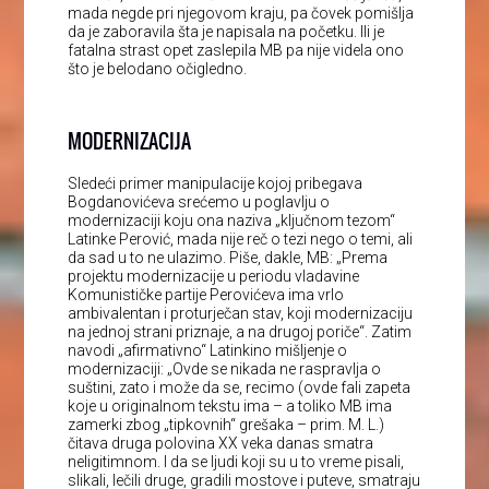
mada negde pri njegovom kraju, pa čovek pomišlja
da je zaboravila šta je napisala na početku. Ili je
fatalna strast opet zaslepila MB pa nije videla ono
što je belodano očigledno.
MODERNIZACIJA
Sledeći primer manipulacije kojoj pribegava
Bogdanovićeva srećemo u poglavlju o
modernizaciji koju ona naziva „ključnom tezom“
Latinke Perović, mada nije reč o tezi nego o temi, ali
da sad u to ne ulazimo. Piše, dakle, MB: „Prema
projektu modernizacije u periodu vladavine
Komunističke partije Perovićeva ima vrlo
ambivalentan i proturječan stav, koji modernizaciju
na jednoj strani priznaje, a na drugoj poriče“. Zatim
navodi „afirmativno“ Latinkino mišljenje o
modernizaciji: „Ovde se nikada ne raspravlja o
suštini, zato i može da se, recimo (ovde fali zapeta
koje u originalnom tekstu ima – a toliko MB ima
zamerki zbog „tipkovnih“ grešaka – prim. M. L.)
čitava druga polovina XX veka danas smatra
neligitimnom. I da se ljudi koji su u to vreme pisali,
slikali, lečili druge, gradili mostove i puteve, smatraju