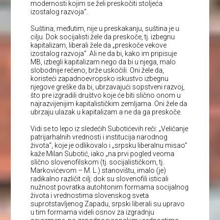
modernosti kojim se želi preskočiti stoljeća
izostalog razvoja“.
Suština, međutim, nije u preskakanju, suština je u
cilju. Dok socijalisti žele da preskoče, tj. izbegnu
kapitalizam, liberali žele da „preskoče vekove
izostalog razvoja“. Ali ne da bi, kako im pripisuje
MB, izbegli kapitalizam nego da bi u njega, malo
slobodnije rečeno, brže uskočili. Oni žele da,
koristeći zapadnoevropsko iskustvo izbegnu
njegove greške da bi, ubrzavajući sopstveni razvoj,
što pre izgradili društvo koje će biti slično onom u
najrazvijenijim kapitalističkim zemljama. Oni žele da
ubrzaju ulazak u kapitalizam a ne da ga preskoče.
Vidi se to lepo iz sledećih Subotićevih reči: „Veličanje
patrijarhalnih vrednosti i institucija narodnog
života“, koje je odlikovalo i „srpsku liberalnu misao“
kaže Milan Subotić, iako „na prvi pogled veoma
slično slovenofilskom (tj. socijalističkom, tj.
Markovićevom – M. L.) stanovištu, imalo (je)
radikalno različit cilj: dok su slovenofili isticali
nužnost povratka autohtonim formama socijalnog
života i vrednostima slovenskog sveta
suprotstavljenog Zapadu, srpski liberali su upravo
u tim formama videli osnov za izgradnju