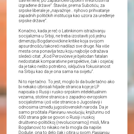
savremene, po zapadnoevropskim vrednostima
izgrađene države“. Štaviše, prema Subotiću, za
srpske liberale je „najvažnije… njihovo prihvatanje
zapadnih političkih institucija kao uzora za uređenje
srpske države“.
Konačno, kada je reč o Latinkinom istraživanju
socijalizma u Srbiji, ne treba izostaviti još jednu
dimenziju Bogdanovićkine kritike koja svojom
apsurdnošću takoreći nadilazi sve druge. Na više
mesta ona ponavlja tezu koju najbolje odražava
sledeći citat: „Kod Perovićeve je bjelodan fatalan
nedostatak komparativne perspektive, čak i osjećaj
da je tako nešto potrebno, isključiva fokusiranost
na Srbiju kao da je ona sama na svijetu“.
Ni to nije tačno. To jest, moglo bi da bude tačno ako
bi nekako izbrisali hiljade stranica koje je LP
napisala o Rusiji i rusko-srpskim intelektualnim
vezama, stotine stranica o zapadno-evropskim
socijalistima i još više stranica o Jugoslaviji i
odnosima između jugoslovenskih naroda. Da je
samo pročitala
Planiranu revoluciju
, knjižurinu od
600 strana gde se govori o Rusiji i ruskoj
društveno-političkoj (revolucionarnoj) misli, Mira
Bogdanović to nikako ne bi mogla da napiše.
Doduše, ona to delo čak i citira u svom
Pasijansu
,