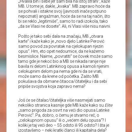
„Hvalila bih i sebe jer sam bila na istoj strani“, kaže
MB. U tome je, dakle, „kvaka“. MB zapravo hoće da
se pohvali i istakne svoj (javnosti inače potpuno
nepoznati) angažman, hoće da se na taj način, što
bi se reklo „legitimiše“, samo to radi izokola, tako
„da se Vlasi ne dosete“. Ali, ni Vlasi više nisu naivni.
Pošto je tako sebi dala na značaju, MB „otvara
karte“ i kaže kako je „novo djelo Latinke Perović
samo povod za povratak na cjelokupan njezin
opus“. Hm, eto opet nedoumice, da ne kažemo
besmislice. Naime, „povratiti“ se čovek može samo
tamo gde je nekoć bio a MB se nikada ranije nije
bavila ni delom Latinkinog opusa a kamoli njenim
celokupnim delom pa nema gde ni da se vrati,
može samo da krene od početka. Zašto MB
pokušava da obmane čitaoca/čitateljku i da sebi
pripiše svojstva koja zapravo nema?
Još će se čitalac/čitateljka više nasmejati samo
nekoliko stranica kasnije gde MB kaže kako su
Elite
„samo prigoda za osvrt na veći dio opusa Latinke
Perović“. Pa, dobro, o čemu je stvarno reč, o
„celokupnom opusu“ ili o „većem delu opusa“? I
koliki je taj veći deo – 55 odsto ili 95 odsto? I šta je
izostavljeno – neki kratki članci ili kapitalna dela?