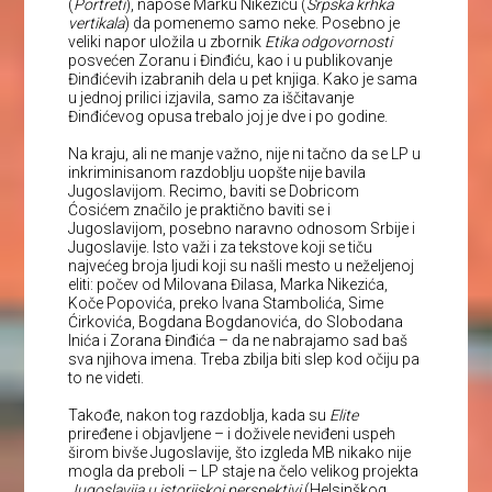
(
Portreti
), napose Marku Nikeziću (
Srpska krhka
vertikala
) da pomenemo samo neke. Posebno je
veliki napor uložila u zbornik
Etika odgovornosti
posvećen Zoranu i Đinđiću, kao i u publikovanje
Đinđićevih izabranih dela u pet knjiga. Kako je sama
u jednoj prilici izjavila, samo za iščitavanje
Đinđićevog opusa trebalo joj je dve i po godine.
Na kraju, ali ne manje važno, nije ni tačno da se LP u
inkriminisanom razdoblju uopšte nije bavila
Jugoslavijom. Recimo, baviti se Dobricom
Ćosićem značilo je praktično baviti se i
Jugoslavijom, posebno naravno odnosom Srbije i
Jugoslavije. Isto važi i za tekstove koji se tiču
najvećeg broja ljudi koji su našli mesto u neželjenoj
eliti: počev od Milovana Đilasa, Marka Nikezića,
Koče Popovića, preko Ivana Stambolića, Sime
Ćirkovića, Bogdana Bogdanovića, do Slobodana
Inića i Zorana Đinđića – da ne nabrajamo sad baš
sva njihova imena. Treba zbilja biti slep kod očiju pa
to ne videti.
Takođe, nakon tog razdoblja, kada su
Elite
priređene i objavljene – i doživele neviđeni uspeh
širom bivše Jugoslavije, što izgleda MB nikako nije
mogla da preboli – LP staje na čelo velikog projekta
Jugoslavija u istorijskoj perspektivi
(Helsinškog