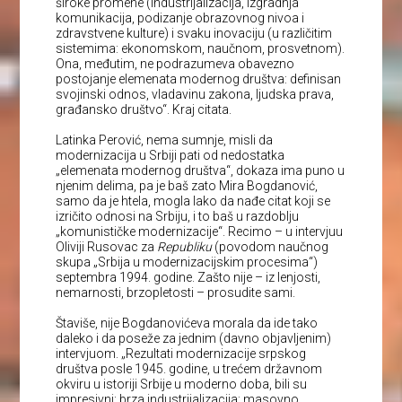
široke promene (industrijalizacija, izgradnja
komunikacija, podizanje obrazovnog nivoa i
zdravstvene kulture) i svaku inovaciju (u različitim
sistemima: ekonomskom, naučnom, prosvetnom).
Ona, međutim, ne podrazumeva obavezno
postojanje elemenata modernog društva: definisan
svojinski odnos, vladavinu zakona, ljudska prava,
građansko društvo“. Kraj citata.
Latinka Perović, nema sumnje, misli da
modernizacija u Srbiji pati od nedostatka
„elemenata modernog društva“, dokaza ima puno u
njenim delima, pa je baš zato Mira Bogdanović,
samo da je htela, mogla lako da nađe citat koji se
izričito odnosi na Srbiju, i to baš u razdoblju
„komunističke modernizacije“. Recimo – u intervjuu
Oliviji Rusovac za
Republiku
(povodom naučnog
skupa „Srbija u modernizacijskim procesima“)
septembra 1994. godine. Zašto nije – iz lenjosti,
nemarnosti, brzopletosti – prosudite sami.
Štaviše, nije Bogdanovićeva morala da ide tako
daleko i da poseže za jednim (davno objavljenim)
intervjuom. „Rezultati modernizacije srpskog
društva posle 1945. godine, u trećem državnom
okviru u istoriji Srbije u moderno doba, bili su
impresivni: brza industrijalizacija; masovno