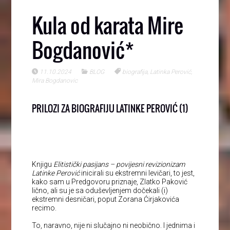
Kula od karata Mire
Bogdanović*
11.10.2024
BLOG
biografija
,
Latinka Perović
,
Mira Bogdanovic
PRILOZI ZA BIOGRAFIJU LATINKE PEROVIĆ (1)
Knjigu
Elitistički pasijans – povijesni revizionizam
Latinke Perović
inicirali su ekstremni levičari, to jest,
kako sam u Predgovoru priznaje, Zlatko Paković
lično, ali su je sa oduševljenjem dočekali (i)
ekstremni desničari, poput Zorana Ćirjakovića
recimo.
To, naravno, nije ni slučajno ni neobično. I jednima i