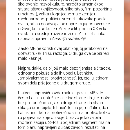
školovanje; razvoj kulture, naročito umetničkog
stvaralaštva (književnost, slikarstvo, film, pozorišna
umetnost); velika uloga jedne male zemlje u
međunarodnoj politici u vreme blokovske podele
sveta, bili su neodvojivi od napretka jugoslovenske
države, koja se krajem šezdesetih godina XX veka
svrstala u srednje razvijene zemlje“. To je Latinka
napisala upravo u
Anarhiji i autokratiji
.
Zašto MB ne koristi ovaj citat koji joj je takoreći na
dohvat ruke? Tri su razloga. O druga dva će biti reči
malo kasnije.
Najpre, dakle, da bi još malo dezorijentisala čitaoce,
odnosno pokušala da ih ubedi u Latinkinu
„ambivalentnost i protivrečnost“, jer, eto, u jednom
svom delu piše jedno a u drugom drugo.
U stvari, napraviću ovde malu digresiju, MB vrlo
često Latinku optužuje, s jedne strane, da „ne može
bez proturječnosti“, a sa druge strane, da stvari
slika „u crno-bijeloj tehnici“. Istina je, međutim, da u
Latinkinim delima protivrečnosti ima onoliko koliko
i u pojavama koje opisuje. Upravo je takva bila
modernizacija u SFRJ: u pojedinim segmentima na
tom planu napravljeni su čak zavidni rezultati, na