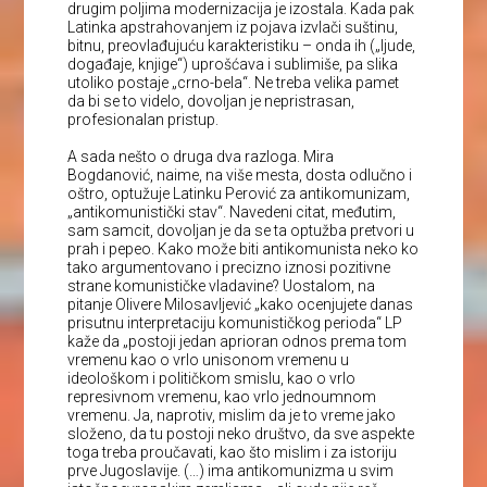
drugim poljima modernizacija je izostala. Kada pak
Latinka apstrahovanjem iz pojava izvlači suštinu,
bitnu, preovlađujuću karakteristiku – onda ih („ljude,
događaje, knjige“) uprošćava i sublimiše, pa slika
utoliko postaje „crno-bela“. Ne treba velika pamet
da bi se to videlo, dovoljan je nepristrasan,
profesionalan pristup.
A sada nešto o druga dva razloga. Mira
Bogdanović, naime, na više mesta, dosta odlučno i
oštro, optužuje Latinku Perović za antikomunizam,
„antikomunistički stav“. Navedeni citat, međutim,
sam samcit, dovoljan je da se ta optužba pretvori u
prah i pepeo. Kako može biti antikomunista neko ko
tako argumentovano i precizno iznosi pozitivne
strane komunističke vladavine? Uostalom, na
pitanje Olivere Milosavljević „kako ocenjujete danas
prisutnu interpretaciju komunističkog perioda“ LP
kaže da „postoji jedan aprioran odnos prema tom
vremenu kao o vrlo unisonom vremenu u
ideološkom i političkom smislu, kao o vrlo
represivnom vremenu, kao vrlo jednoumnom
vremenu. Ja, naprotiv, mislim da je to vreme jako
složeno, da tu postoji neko društvo, da sve aspekte
toga treba proučavati, kao što mislim i za istoriju
prve Jugoslavije. (…) ima antikomunizma u svim