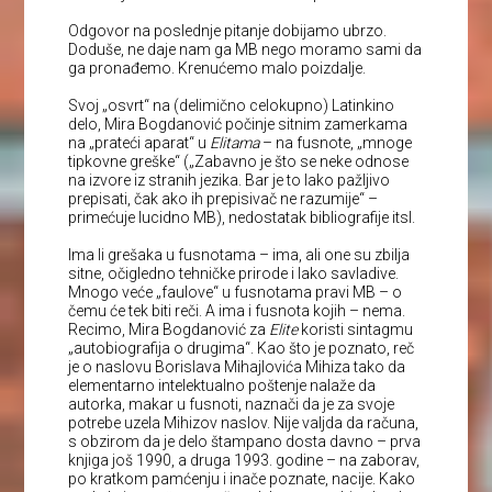
Odgovor na poslednje pitanje dobijamo ubrzo.
Doduše, ne daje nam ga MB nego moramo sami da
ga pronađemo. Krenućemo malo poizdalje.
Svoj „osvrt“ na (delimično celokupno) Latinkino
delo, Mira Bogdanović počinje sitnim zamerkama
na „prateći aparat“ u
Elitama
– na fusnote, „mnoge
tipkovne greške“ („Zabavno je što se neke odnose
na izvore iz stranih jezika. Bar je to lako pažljivo
prepisati, čak ako ih prepisivač ne razumije“ –
primećuje lucidno MB), nedostatak bibliografije itsl.
Ima li grešaka u fusnotama – ima, ali one su zbilja
sitne, očigledno tehničke prirode i lako savladive.
Mnogo veće „faulove“ u fusnotama pravi MB – o
čemu će tek biti reči. A ima i fusnota kojih – nema.
Recimo, Mira Bogdanović za
Elite
koristi sintagmu
„autobiografija o drugima“. Kao što je poznato, reč
je o naslovu Borislava Mihajlovića Mihiza tako da
elementarno intelektualno poštenje nalaže da
autorka, makar u fusnoti, naznači da je za svoje
potrebe uzela Mihizov naslov. Nije valjda da računa,
s obzirom da je delo štampano dosta davno – prva
knjiga još 1990, a druga 1993. godine – na zaborav,
po kratkom pamćenju i inače poznate, nacije. Kako