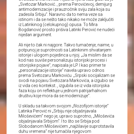
„Svetozar Marković.., prema Perovićevoj, demijurg
antimodernizacije i prauzročnik sviju zala koja su
zadesila Srbiju“. Naravno da to nema veze sa
istinom i da se nešto tako nikako ne može zaključiti
iz Latinkinog (celokupnog) opusa. To Mira
Bogdanović prosto prišiva Latinki Perović ne nudeći
nijedan argument.
Ali nije to čak ni najgore. Takvo tumačenje, naime, u
potpunoj je suprotnosti sa Latinkinim shvatanjem
istorije i ulogom pojedinca u njoj. „Ja mislim da se
kod nas suviše personalizuju istorijski procesi i
istorijske pojave“, napisala je LP. I kao primer te
„personalizacije istorije“ navela upravo odnos
prema Svetozaru Markoviću. „Srpski socijalizam se
svodi na pojavu Svetozara Markovića, a izgubio se
iz vida ceo kontekst.., izgubila se iz vida istorijska
faza koju on reflektuje u jednom patrijarhalnom
društvu koje mora da se modernizuje“.
U skladu sa takvom svojom „filozofijom istorije“
Latinka Perović ni „Srbiju nije objašnjavala
Miloševićem“ nego je, upravo suprotno, „Miloševića
objašnjavala Srbijom“. I to što se Srbija pod
Slobodanom Miloševićem „najžilavije suprotstavila
duhu vremena“ nije tumačila njegovom