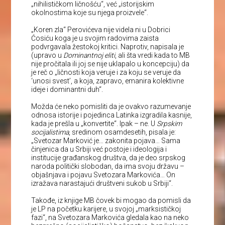
„nihilističkom ličnošću“, već „istorijskim
okolnostima koje su njega proizvele“.
„Koren zla“ Perovićeva nije videla ni u Dobrici
Ćosiću koga je u svojim radovima zaista
podvrgavala žestokoj kritici. Naprotiv, napisala je
(upravo u
Dominantnoj eliti
, ali šta vredi kada to MB
nije pročitala ili joj se nije uklapalo u koncepciju) da
je reč o „ličnosti koja veruje i za koju se veruje da
‘unosi svest’, a koja, zapravo, emanira kolektivne
ideje i dominantni duh“.
Možda će neko pomisliti da je ovakvo razumevanje
odnosa istorije i pojedinca Latinka izgradila kasnije,
kada je prešla u „konvertite“. Ipak – ne. U
Srpskim
socijalistima
, sredinom osamdesetih, pisala je:
„Svetozar Marković je… zakonita pojava… Sama
činjenica da u Srbiji već postoje i ideologija i
institucije građanskog društva, da je deo srpskog
naroda politički slobodan, da ima svoju državu –
objašnjava i pojavu Svetozara Markovića… On
izražava narastajući društveni sukob u Srbiji“.
Takođe, iz knjige MB čovek bi mogao da pomisli da
je LP na početku karijere, u svojoj „marksističkoj
fazi“, na Svetozara Markovića gledala kao na neko