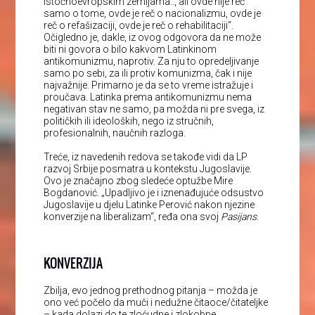
istočnoevropskim zemljama.., ali ovde nije reč
samo o tome, ovde je reč o nacionalizmu, ovde je
reč o refašizaciji, ovde je reč o rehabilitaciji“.
Očigledno je, dakle, iz ovog odgovora da ne može
biti ni govora o bilo kakvom Latinkinom
antikomunizmu, naprotiv. Za nju to opredeljivanje
samo po sebi, za ili protiv komunizma, čak i nije
najvažnije. Primarno je da se to vreme istražuje i
proučava. Latinka prema antikomunizmu nema
negativan stav ne samo, pa možda ni pre svega, iz
političkih ili ideoloških, nego iz stručnih,
profesionalnih, naučnih razloga.
Treće, iz navedenih redova se takođe vidi da LP
razvoj Srbije posmatra u kontekstu Jugoslavije.
Ovo je značajno zbog sledeće optužbe Mire
Bogdanović. „Upadljivo je i iznenađujuće odsustvo
Jugoslavije u djelu Latinke Perović nakon njezine
konverzije na liberalizam“, ređa ona svoj
Pasijans
.
KONVERZIJA
Zbilja, evo jednog prethodnog pitanja – možda je
ono već počelo da muči i nedužne čitaoce/čitateljke
– kada dolazi do te zloćudne i zlokobne