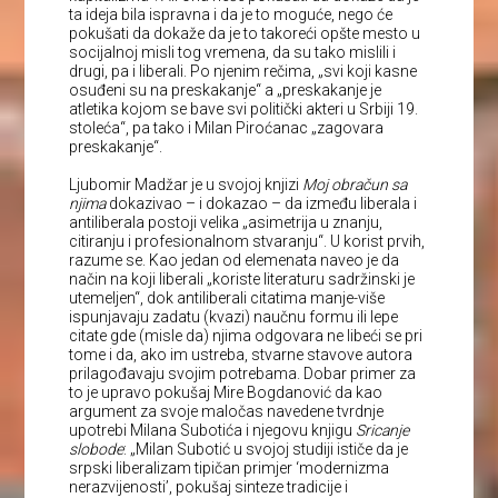
ta ideja bila ispravna i da je to moguće, nego će
pokušati da dokaže da je to takoreći opšte mesto u
socijalnoj misli tog vremena, da su tako mislili i
drugi, pa i liberali. Po njenim rečima, „svi koji kasne
osuđeni su na preskakanje“ a „preskakanje je
atletika kojom se bave svi politički akteri u Srbiji 19.
stoleća“, pa tako i Milan Piroćanac „zagovara
preskakanje“.
Ljubomir Madžar je u svojoj knjizi
Moj obračun sa
njima
dokazivao – i dokazao – da između liberala i
antiliberala postoji velika „asimetrija u znanju,
citiranju i profesionalnom stvaranju“. U korist prvih,
razume se. Kao jedan od elemenata naveo je da
način na koji liberali „koriste literaturu sadržinski je
utemeljen“, dok antiliberali citatima manje-više
ispunjavaju zadatu (kvazi) naučnu formu ili lepe
citate gde (misle da) njima odgovara ne libeći se pri
tome i da, ako im ustreba, stvarne stavove autora
prilagođavaju svojim potrebama. Dobar primer za
to je upravo pokušaj Mire Bogdanović da kao
argument za svoje maločas navedene tvrdnje
upotrebi Milana Subotića i njegovu knjigu
Sricanje
slobode
: „Milan Subotić u svojoj studiji ističe da je
srpski liberalizam tipičan primjer ‘modernizma
nerazvijenosti’, pokušaj sinteze tradicije i