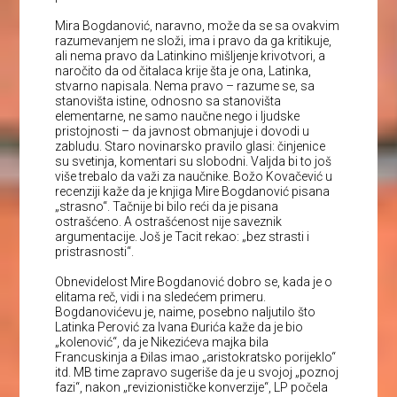
Mira Bogdanović, naravno, može da se sa ovakvim
razumevanjem ne složi, ima i pravo da ga kritikuje,
ali nema pravo da Latinkino mišljenje krivotvori, a
naročito da od čitalaca krije šta je ona, Latinka,
stvarno napisala. Nema pravo – razume se, sa
stanovišta istine, odnosno sa stanovišta
elementarne, ne samo naučne nego i ljudske
pristojnosti – da javnost obmanjuje i dovodi u
zabludu. Staro novinarsko pravilo glasi: činjenice
su svetinja, komentari su slobodni. Valjda bi to još
više trebalo da važi za naučnike. Božo Kovačević u
recenziji kaže da je knjiga Mire Bogdanović pisana
„strasno“. Tačnije bi bilo reći da je pisana
ostrašćeno. A ostrašćenost nije saveznik
argumentacije. Još je Tacit rekao: „bez strasti i
pristrasnosti“.
Obnevidelost Mire Bogdanović dobro se, kada je o
elitama reč, vidi i na sledećem primeru.
Bogdanovićevu je, naime, posebno naljutilo što
Latinka Perović za Ivana Đurića kaže da je bio
„kolenović“, da je Nikezićeva majka bila
Francuskinja a Đilas imao „aristokratsko porijeklo“
itd. MB time zapravo sugeriše da je u svojoj „poznoj
fazi“, nakon „revizionističke konverzije“, LP počela