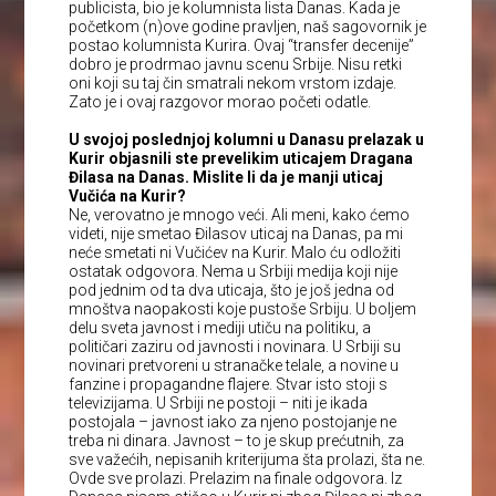
publicista, bio je kolumnista lista Danas. Kada je
početkom (n)ove godine pravljen, naš sagovornik je
postao kolumnista Kurira. Ovaj “transfer decenije”
dobro je prodrmao javnu scenu Srbije. Nisu retki
oni koji su taj čin smatrali nekom vrstom izdaje.
Zato je i ovaj razgovor morao početi odatle.
U svojoj poslednjoj kolumni u Danasu prelazak u
Kurir objasnili ste prevelikim uticajem Dragana
Đilasa na Danas. Mislite li da je manji uticaj
Vučića na Kurir?
Ne, verovatno je mnogo veći. Ali meni, kako ćemo
videti, nije smetao Đilasov uticaj na Danas, pa mi
neće smetati ni Vučićev na Kurir. Malo ću odložiti
ostatak odgovora. Nema u Srbiji medija koji nije
pod jednim od ta dva uticaja, što je još jedna od
mnoštva naopakosti koje pustoše Srbiju. U boljem
delu sveta javnost i mediji utiču na politiku, a
političari zaziru od javnosti i novinara. U Srbiji su
novinari pretvoreni u stranačke telale, a novine u
fanzine i propagandne flajere. Stvar isto stoji s
televizijama. U Srbiji ne postoji – niti je ikada
postojala – javnost iako za njeno postojanje ne
treba ni dinara. Javnost – to je skup prećutnih, za
sve važećih, nepisanih kriterijuma šta prolazi, šta ne.
Ovde sve prolazi. Prelazim na finale odgovora. Iz