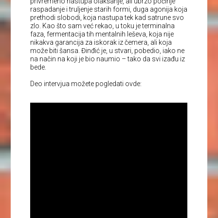
privremeno nastupa olakšanje, ali ubrzo počinje
raspadanje i truljenje starih formi, duga agonija koja
prethodi slobodi, koja nastupa tek kad satrune svo
zlo. Kao što sam već rekao, u toku je terminalna
faza, fermentacija tih mentalnih leševa, koja nije
nikakva garancija za iskorak iz čemera, ali koja
može biti šansa. Đinđić je, u stvari, pobedio, iako ne
na način na koji je bio naumio – tako da svi izađu iz
bede.
Deo intervjua možete pogledati ovde: