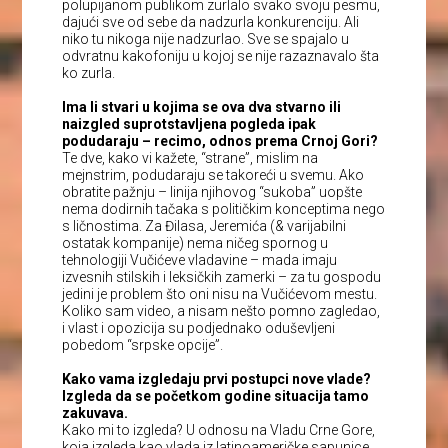
polupijanom publikom zurlalo svako svoju pesmu,
dajući sve od sebe da nadzurla konkurenciju. Ali
niko tu nikoga nije nadzurlao. Sve se spajalo u
odvratnu kakofoniju u kojoj se nije razaznavalo šta
ko zurla.
Ima li stvari u kojima se ova dva stvarno ili
naizgled suprotstavljena pogleda ipak
podudaraju – recimo, odnos prema Crnoj Gori?
Te dve, kako vi kažete, “strane”, mislim na
mejnstrim, podudaraju se takoreći u svemu. Ako
obratite pažnju – linija njihovog “sukoba” uopšte
nema dodirnih tačaka s političkim konceptima nego
s ličnostima. Za Đilasa, Jeremića (& varijabilni
ostatak kompanije) nema ničeg spornog u
tehnologiji Vučićeve vladavine – mada imaju
izvesnih stilskih i leksičkih zamerki – za tu gospodu
jedini je problem što oni nisu na Vučićevom mestu.
Koliko sam video, a nisam nešto pomno zagledao,
i vlast i opozicija su podjednako oduševljeni
pobedom “srpske opcije”.
Kako vama izgledaju prvi postupci nove vlade?
Izgleda da se početkom godine situacija tamo
zakuvava.
Kako mi to izgleda? U odnosu na Vladu Crne Gore,
koja izgleda kao vlada iz latinoameričke sapunice,