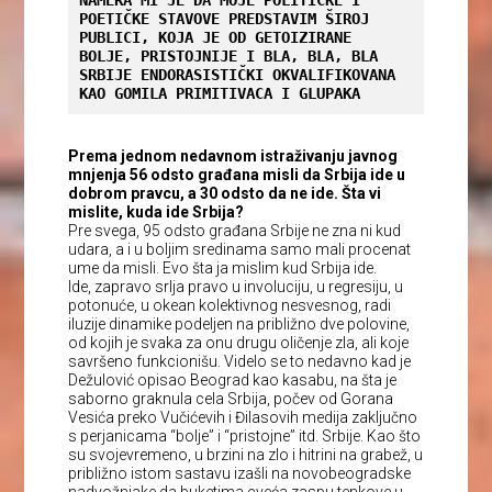
POETIČKE STAVOVE PREDSTAVIM ŠIROJ 
PUBLICI, KOJA JE OD GETOIZIRANE 
BOLJE, PRISTOJNIJE I BLA, BLA, BLA 
SRBIJE ENDORASISTIČKI OKVALIFIKOVANA 
KAO GOMILA PRIMITIVACA I GLUPAKA
Prema jednom nedavnom istraživanju javnog
mnjenja 56 odsto građana misli da Srbija ide u
dobrom pravcu, a 30 odsto da ne ide. Šta vi
mislite, kuda ide Srbija?
Pre svega, 95 odsto građana Srbije ne zna ni kud
udara, a i u boljim sredinama samo mali procenat
ume da misli. Evo šta ja mislim kud Srbija ide.
Ide, zapravo srlja pravo u involuciju, u regresiju, u
potonuće, u okean kolektivnog nesvesnog, radi
iluzije dinamike podeljen na približno dve polovine,
od kojih je svaka za onu drugu oličenje zla, ali koje
savršeno funkcionišu. Videlo se to nedavno kad je
Dežulović opisao Beograd kao kasabu, na šta je
saborno graknula cela Srbija, počev od Gorana
Vesića preko Vučićevih i Đilasovih medija zaključno
s perjanicama “bolje” i “pristojne” itd. Srbije. Kao što
su svojevremeno, u brzini na zlo i hitrini na grabež, u
približno istom sastavu izašli na novobeogradske
nadvožnjake da buketima cveća zaspu tenkove u