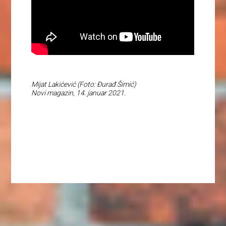
Mijat Lakićević (Foto: Đurađ Šimić)
Novi magazin, 14. januar 2021.