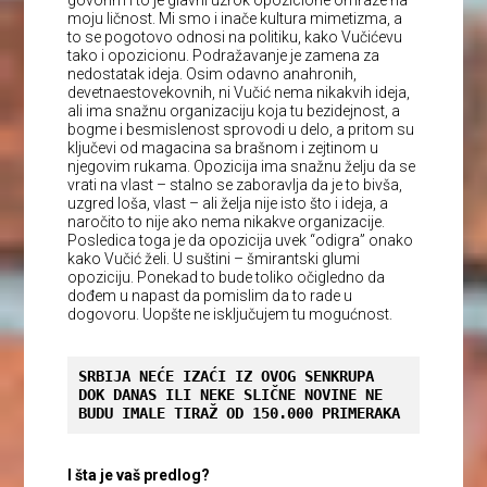
moju ličnost. Mi smo i inače kultura mimetizma, a
to se pogotovo odnosi na politiku, kako Vučićevu
tako i opozicionu. Podražavanje je zamena za
nedostatak ideja. Osim odavno anahronih,
devetnaestovekovnih, ni Vučić nema nikakvih ideja,
ali ima snažnu organizaciju koja tu bezidejnost, a
bogme i besmislenost sprovodi u delo, a pritom su
ključevi od magacina sa brašnom i zejtinom u
njegovim rukama. Opozicija ima snažnu želju da se
vrati na vlast – stalno se zaboravlja da je to bivša,
uzgred loša, vlast – ali želja nije isto što i ideja, a
naročito to nije ako nema nikakve organizacije.
Posledica toga je da opozicija uvek “odigra” onako
kako Vučić želi. U suštini – šmirantski glumi
opoziciju. Ponekad to bude toliko očigledno da
dođem u napast da pomislim da to rade u
dogovoru. Uopšte ne isključujem tu mogućnost.
SRBIJA NEĆE IZAĆI IZ OVOG SENKRUPA 
DOK DANAS ILI NEKE SLIČNE NOVINE NE 
BUDU IMALE TIRAŽ OD 150.000 PRIMERAKA
I šta je vaš predlog?