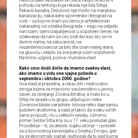
pohodu na teritoriju koja nikada nije bila Srbija.
Rekavši kasaba, Dežulović nije mislio na manjkavu
kanalizaciju, nakaradne spomenike i Beograd na
vodi – za koji ne znam po čemu je arhitektonski
nakaradniji od ostatka Beograda – nego na seljački
narcizam, samozaljubljenost u sopstveni čemer, na
očekivanje da nam se ceo svet divi kao što se mi
divimo nama, na zatucanost, na
nezainteresovanost za bilo šta izvan našeg atara,
na gluvoću i slepilo za sve patnje osim sopstvenih.
Na tome, uzgred, počiva i Vučićeva vlast.
Kako smo došli dotle da imamo ovakvu vlast,
ako imamo u vidu one sjajne pobede u
septembru i oktobru 2000. godine?
Ova vlast je pravedna, a rekao bih i nedovoljno
stroga kazna za masovno saučesništvo u javnoj
zaveri za streljanje Zorana Đinđića, a malo ko u
Srbiji ne spada u tu grupu, uključujući i neke
Zoranove bliske saradnike. Istorija retko daje šansu
ljudskim društvima, a naše je takvo da svaku od tih
šansi propusti, i to u velikom veselju. Uzmimo
primer Seobe Srba koji su u 17. veku poslušali glas
Proviđenja – ili, za ateiste, logiku istorije – i preselili
se iz kosovskog karavilajeta u Srednju Evropu, gde
su se ekonomski ojačali i kultivisali da bi, kad kucne