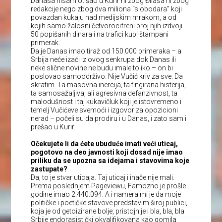
Danasa nisam otišao u Kurir ni zbog Đilasa ni zbog
redakcije nego zbog dva miliona “slobodara” koji
povazdan kukaju nad medijskim mrakom, a od
kojih samo žalosni četvorocifreni broj njih izdvoji
50 popišanih dinara i na trafici kupi štampani
primerak.
Da je Danas imao tiraž od 150.000 primeraka – a
Srbija neće izaći iz ovog senkrupa dok Danas ili
neke slične novine ne budu imale toliko – on bi
poslovao samoodrživo. Nije Vučić kriv za sve. Da
skratim. Ta masovna inercija, ta fingirana histerija,
ta samosažaljiva, ali agresivna defanzivnost, ta
malodušnost i taj kukavičluk koji je istovremeno i
temelj Vučićeve svemoći i izgovor za opozicioni
nerad – počeli su da prodiru i u Danas, i zato sam i
prešao u Kurir.
Očekujete li da ćete ubuduće imati veći uticaj,
pogotovo na deo javnosti koji dosad nije imao
priliku da se upozna sa idejama i stavovima koje
zastupate?
Da, to je stvar uticaja. Taj uticaj i inače nije mali.
Prema poslednjem Pageviewu, Famozno je prošle
godine imao 2.440.094. A i namera mi je da moje
političke i poetičke stavove predstavim široj publici,
koja je od getoizirane bolje, pristojnije i bla, bla, bla
Srbije endorasistički okvalifikovana kao gomila