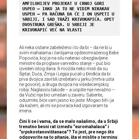
AMFILOHIJEV PROJEKAT U CRNOJ GORI 
USPEO – IAKO JA TU NE VIDIM NIKAKAV 
USPEH – PA RAČUNA DA ĆE I ON USPETI U 
SRBIJI, I SAD TRAŽI KRIVOKAPIĆA. OPET 
DVOSTRUKA GREŠKA. U SRBIJI JE 
KRIVOKAPIĆ VEĆ NA VLASTI
Ali neka ostane zabeleženo i to da bi – da ne bi u
svim mahalama i čaršijama opšteomraženog Bebe
Popovića, koji je na silu naterao obezglavljene
ministre da proglase vanredno stanje – puč bio
izveden istog dana. Ili možda neko misli da su
Šiptar, Duća, Zmija i Legija pucali u Đinđića da bi
prva dvojica završili izrešetani u jarku (mrtva usta
ne govore), a druga dvojica na višedecenijskoj
robiji. Naglasiću takođe – a uopšte nije nevažno –
da Vučić nije bio umešan u zaveru. Saberite,
oduzmite, biće vam jasno ko jeste. Mogao bih i ja
da kažem, ali mi se povraća kad izgovaram ta
imena.
Čini li se i vama, da se malo našalimo, da u Srbiji
trenutno besni rat između “euromahalaca” i
“srpskostanovištanaca”? To jest, pre nego što
odgovorite na to pitanje, šta vi mislite o terminu