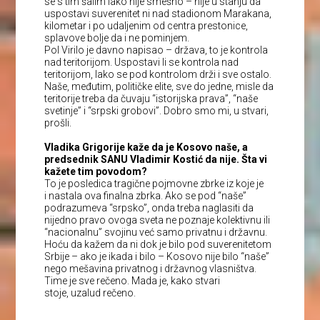
se s tim šalim iako nije smešno – nije u stanju da
uspostavi suverenitet ni nad stadionom Marakana,
kilometar i po udaljenim od centra prestonice,
splavove bolje da i ne pominjem.
Pol Virilo je davno napisao – država, to je kontrola
nad teritorijom. Uspostavi li se kontrola nad
teritorijom, lako se pod kontrolom drži i sve ostalo.
Naše, međutim, političke elite, sve do jedne, misle da
teritorije treba da čuvaju “istorijska prava”, “naše
svetinje” i “srpski grobovi”. Dobro smo mi, u stvari,
prošli.
Vladika Grigorije kaže da je Kosovo naše, a
predsednik SANU Vladimir Kostić da nije. Šta vi
kažete tim povodom?
To je posledica tragične pojmovne zbrke iz koje je
i nastala ova finalna zbrka. Ako se pod “naše”
podrazumeva “srpsko”, onda treba naglasiti da
nijedno pravo ovoga sveta ne poznaje kolektivnu ili
“nacionalnu” svojinu već samo privatnu i državnu.
Hoću da kažem da ni dok je bilo pod suverenitetom
Srbije – ako je ikada i bilo – Kosovo nije bilo “naše”
nego mešavina privatnog i državnog vlasništva.
Time je sve rečeno. Mada je, kako stvari
stoje, uzalud rečeno.