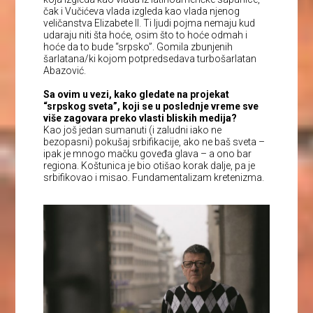
čak i Vučićeva vlada izgleda kao vlada njenog
veličanstva Elizabete II. Ti ljudi pojma nemaju kud
udaraju niti šta hoće, osim što to hoće odmah i
hoće da to bude “srpsko”. Gomila zbunjenih
šarlatana/ki kojom potpredsedava turbošarlatan
Abazović.
Sa ovim u vezi, kako gledate na projekat
“srpskog sveta”, koji se u poslednje vreme sve
više zagovara preko vlasti bliskih medija?
Kao još jedan sumanuti (i zaludni iako ne
bezopasni) pokušaj srbifikacije, ako ne baš sveta –
ipak je mnogo mačku goveđa glava – a ono bar
regiona. Koštunica je bio otišao korak dalje, pa je
srbifikovao i misao. Fundamentalizam kretenizma.