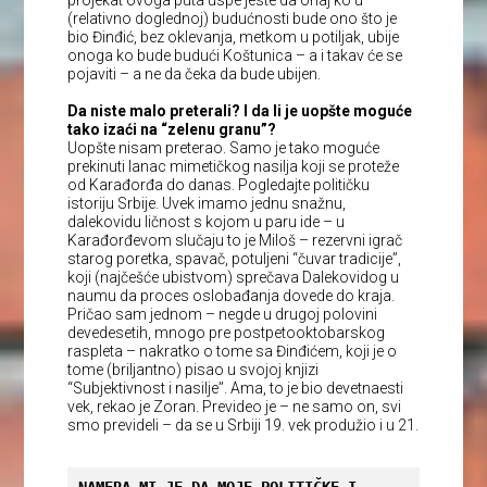
(relativno doglednoj) budućnosti bude ono što je
bio Đinđić, bez oklevanja, metkom u potiljak, ubije
onoga ko bude budući Koštunica – a i takav će se
pojaviti – a ne da čeka da bude ubijen.
Da niste malo preterali? I da li je uopšte moguće
tako izaći na “zelenu granu”?
Uopšte nisam preterao. Samo je tako moguće
prekinuti lanac mimetičkog nasilja koji se proteže
od Karađorđa do danas. Pogledajte političku
istoriju Srbije. Uvek imamo jednu snažnu,
dalekovidu ličnost s kojom u paru ide – u
Karađorđevom slučaju to je Miloš – rezervni igrač
starog poretka, spavač, potuljeni “čuvar tradicije”,
koji (najčešće ubistvom) sprečava Dalekovidog u
naumu da proces oslobađanja dovede do kraja.
Pričao sam jednom – negde u drugoj polovini
devedesetih, mnogo pre postpetooktobarskog
raspleta – nakratko o tome sa Đinđićem, koji je o
tome (briljantno) pisao u svojoj knjizi
“Subjektivnost i nasilje”. Ama, to je bio devetnaesti
vek, rekao je Zoran. Prevideo je – ne samo on, svi
smo prevideli – da se u Srbiji 19. vek produžio i u 21.
NAMERA MI JE DA MOJE POLITIČKE I 