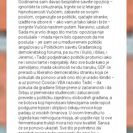
Godinama sam davao besplatne savete opoziciji –
ignorišite ta cirkuziranja, trgnite se iz letargije i
hipnotisanosti Vučićem, zabavite se svojim
poslom, organizujte se politički, ojačajte stranke,
izađite na izbore ili – ako vam je tako lakše i brže –
svrgnite Vučića nasilnim putem. Naravno, uzalud.
Sada mi je vrlo drago što me tzv. opozicija nije
poslušala – mada nije ni bilo opasnosti da me
posluša – jer sam se u međuvremeni politički
angažovao u Političkom savetu Građanskog
demokratskog foruma, pa su mi i Vučić, i Đilas, i
Jeremić, i Tadić podjednako politički protivnici iako
ne i sinovi tame i neprijatelji. Ako sve bude kako je
zamišljeno, mada okolnosti ne idu naruku, GDF će
prerasti u liberalno-demokratsku stranku koja će
pokušati da ponovo uradi ono što je uradio Đinđić –
a uz pomoć Ćosića i VBA razvalio Tadić – da
pokuša da građane Srbije prene iz začaranosti i da
Srbiju iz plemenske sluđenosti i zatucanosti
prevede u političku zajednicu slobodnih građana, a
ne botova koji hipnotisani televizijama sede ispod
podguzne trpeze i strpljivo čekaju mrvice koje
padaju iz visokih čmarova. U ovom trenutku to
izgleda kao nemoguća misija, ali uopšte nije. Iz ove
fermentisane truleži mora nići novi kvalitet. Šansa
će se ponovo ukazati. Sve što je potrebno da
projekat ovoga puta uspe jeste da onaj ko u