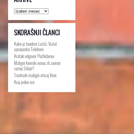
Arhive
SKORAŠNJI ČLANCI
Kako je tandem Lučić–Vučić
upropastio Telekom
Kratak odgovor Pozhidaevu
Maligni kineski novac ili zavisni
razvoj Srbije?
Trostruki maligni uticaj Kine
Kraj jedne ere