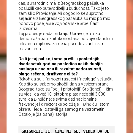
čas, sunarodnicima iz Beogradskog pašaluka
poslužili kao putevoditelji u budućnost. Tako je to
zamislilo Proviđenje. Ali dogodilo se suprotno –
seljačine iz Beogradskog pašaluka su mic po mic
ponovo poseljačile vojvođanske Srbe. Čast
izuzecima.
Taj proces je sada pri kraju. Upravo je u toku
demontaža baroknih ikonostasa po vojvođanskim
crkvama i njihova zamena pseudovizantijskim
mazarijama.
Da li je taj put koji smo prešli u poslednjih
dvadesetak godina posledica nekih dubljih
naslaga u nacionu ili rezultat nedoraslosti,
blago rečeno, društvene elite?
Rekoh da su ti famozni rascepi i “nesloge” veštački.
Kao što su saborno skočili da sa Vesićem brane
Beograd, tako su “bolji i pristojniji” Srbi(janci) – čim
su videli da već 10. oktobra plata neće biti 3.000
evra, da Đinđić neće svima dati nacionalne
frekvencije i direktorske položaje – Đinđiću listom
okrenuli leđa i ostavili ga samog na vetrometini.
Ostalo je (žalosna) istorija.
GRIGORIJE JE, ČINI MI SE, VIDEO DA JE 