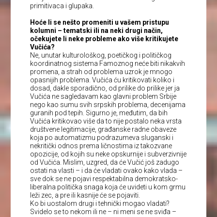
primitivaca i glupaka.
Hoće li se nešto promeniti u vašem pristupu
kolumni – tematski ili na neki drugi način,
očekujete li neke probleme ako više kritikujete
Vučića?
Ne, unutar kulturološkog, poetičkog i političkog
koordinatnog sistema Famoznog neće biti nikakvih
promena, a strah od problema uzrok je mnogo
opasnijih problema. Vučića ću kritikovati koliko i
dosad, dakle sporadično, od prilike do prilike jer ja
Vučića ne sagledavam kao glavni problem Srbije
nego kao sumu svih srpskih problema, decenijama
guranih pod tepih. Sigurno je, međutim, da bih
Vučića kritikovao više da to nije postalo neka vrsta
društvene legitimacije, građanske radne obaveze
koja po automatizmu podrazumeva sluganski i
nekritički odnos prema ličnostima iz takozvane
opozicije, od kojih su neke opskurnije i subverzivnije
od Vučića. Mislim, uzgred, da će Vučić još zadugo
ostati na vlasti – i da će vladati ovako kako vlada –
sve dok se ne pojavi respektabilna demokratsko-
liberalna politička snaga koja će uvideti u kom grmu
leži zec, a pre ili kasnije će se pojaviti.
Ko bi uostalom drugi i tehnički mogao vladati?
Svidelo se to nekom ili ne – ni meni se ne sviđa –