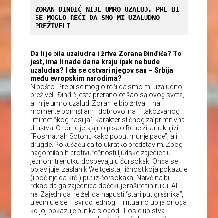
ZORAN ĐINĐIĆ NIJE UMRO UZALUD. PRE BI 
SE MOGLO REĆI DA SMO MI UZALUDNO 
PREŽIVELI
Da li je bila uzaludna i žrtva Zorana Đinđića? To
jest, ima li nade da na kraju ipak ne bude
uzaludna? I da se ostvari njegov san – Srbija
među evropskim narodima?
Nipošto. Pre bi se moglo reći da smo mi uzaludno
preživeli. Đinđić jeste prerano otišao sa ovog sveta,
ali nije umro uzalud. Zoran je bio žrtva – na
momente pomišljam i dobrovoljna – takozvanog
“mimetičkog nasilja”, karakterističnog za primitivna
društva. O tome je sjajno pisao Rene Žirar u knjizi
“Posmatrah Sotonu kako poput munje pade”, a i
drugde. Pokušaću da to ukratko predstavim. Zbog
nagomilanih protivurečnosti ljudske zajedice u
jednom trenutku dospevaju u ćorsokak. Onda se
pojavljuje izaslanik Weltgeista, ličnost koja pokazuje
(i počinje da krči) put iz ćorsokaka. Naivčina bi
rekao da ga zajednica dočekuje raširenih ruku. Ali
ne. Zajednica ne želi da napusti “stari put grešnika”,
ujedinjuje se – svi do jednog – i ritualno ubija onoga
ko joj pokazuje put ka slobodi. Posle ubistva