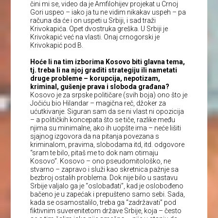
čini mi se, video da je Amfilohijev projekat u Crnoj
Gori uspeo – iako ja tu ne vidim nikakav uspeh – pa
računa da će i on uspeti u Srbiji, i sad traži
Krivokapića. Opet dvostruka greška. U Srbiji je
Krivokapić već na vlasti. Onaj crnogorski je
Krivokapić pod B.
Hoće li na tim izborima Kosovo biti glavna tema,
tj. treba li na njoj graditi strategiju ili nametati
druge probleme – korupcija, nepotizam,
kriminal, gušenje prava i sloboda građana?
Kosovo je za srpske političare (svih boja) ono što je
Jočiću bio Hilandar – magična reč, džoker za
ućutkivanje. Siguran sam da se ni vlast ni opozicija
– a političkih koncepata što se tiče, razlike među
njima su minimalne, ako ih uopšte ima – neće lišiti
sjajnog izgovora da na pitanja povezana s
kriminalom, pravima, slobodama itd, itd. odgovore
“sram te bilo, pitaš me to dok nam otimaju
Kosovo”. Kosovo – ono pseudomitološko, ne
stvarno – zapravo i služi kao skretnica pažnje sa
bezbroj ostalih problema. Dok nije bilo u sastavu
Srbije valjalo ga je “oslobađati”, kad je oslobođeno
bačeno je u zapećak i prepušteno samo sebi. Sada,
kada se osamostalilo, treba ga “zadržavati” pod
fiktivnim suverenitetom države Srbije, koja – često