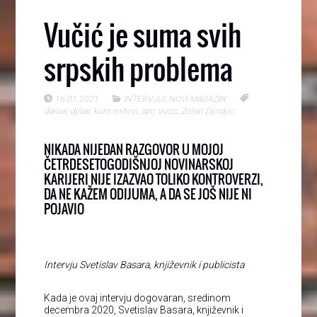
Vučić je suma svih
srpskih problema
16.01.2021
INTERVJUI
,
NOVI MAGAZIN
danas
,
djilas
,
kurir
,
mitovi
,
spc
,
vucic
,
Zoran Djindjic
NIKADA NIJEDAN RAZGOVOR U MOJOJ
ČETRDESETOGODIŠNJOJ NOVINARSKOJ
KARIJERI NIJE IZAZVAO TOLIKO KONTROVERZI,
DA NE KAŽEM ODIJUMA, A DA SE JOŠ NIJE NI
POJAVIO
Intervju Svetislav Basara, književnik i publicista
Kada je ovaj intervju dogovaran, sredinom
decembra 2020, Svetislav Basara, književnik i