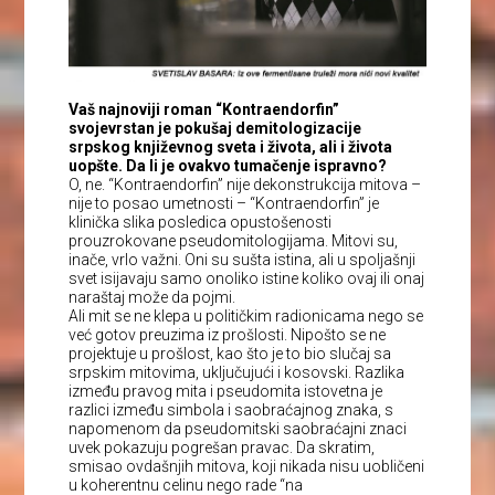
Vaš najnoviji roman “Kontraendorfin”
svojevrstan je pokušaj demitologizacije
srpskog književnog sveta i života, ali i života
uopšte. Da li je ovakvo tumačenje ispravno?
O, ne. “Kontraendorfin” nije dekonstrukcija mitova –
nije to posao umetnosti – “Kontraendorfin” je
klinička slika posledica opustošenosti
prouzrokovane pseudomitologijama. Mitovi su,
inače, vrlo važni. Oni su sušta istina, ali u spoljašnji
svet isijavaju samo onoliko istine koliko ovaj ili onaj
naraštaj može da pojmi.
Ali mit se ne klepa u političkim radionicama nego se
već gotov preuzima iz prošlosti. Nipošto se ne
projektuje u prošlost, kao što je to bio slučaj sa
srpskim mitovima, uključujući i kosovski. Razlika
između pravog mita i pseudomita istovetna je
razlici između simbola i saobraćajnog znaka, s
napomenom da pseudomitski saobraćajni znaci
uvek pokazuju pogrešan pravac. Da skratim,
smisao ovdašnjih mitova, koji nikada nisu uobličeni
u koherentnu celinu nego rade “na