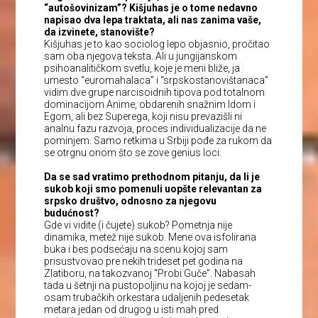
“autošovinizam”? Kišjuhas je o tome nedavno
napisao dva lepa traktata, ali nas zanima vaše,
da izvinete, stanovište?
Kišjuhas je to kao sociolog lepo objasnio, pročitao
sam oba njegova teksta. Ali u jungijanskom
psihoanalitičkom svetlu, koje je meni bliže, ja
umesto “euromahalaca” i “srpskostanovištanaca”
vidim dve grupe narcisoidnih tipova pod totalnom
dominacijom Anime, obdarenih snažnim Idom i
Egom, ali bez Superega, koji nisu prevazišli ni
analnu fazu razvoja, proces individualizacije da ne
pominjem. Samo retkima u Srbiji pođe za rukom da
se otrgnu onom što se zove genius loci.
Da se sad vratimo prethodnom pitanju, da li je
sukob koji smo pomenuli uopšte relevantan za
srpsko društvo, odnosno za njegovu
budućnost?
Gde vi vidite (i čujete) sukob? Pometnja nije
dinamika, metež nije sukob. Mene ova isfolirana
buka i bes podsećaju na scenu kojoj sam
prisustvovao pre nekih trideset pet godina na
Zlatiboru, na takozvanoj “Probi Guče”. Nabasah
tada u šetnji na pustopoljinu na kojoj je sedam-
osam trubačkih orkestara udaljenih pedesetak
metara jedan od drugog u isti mah pred