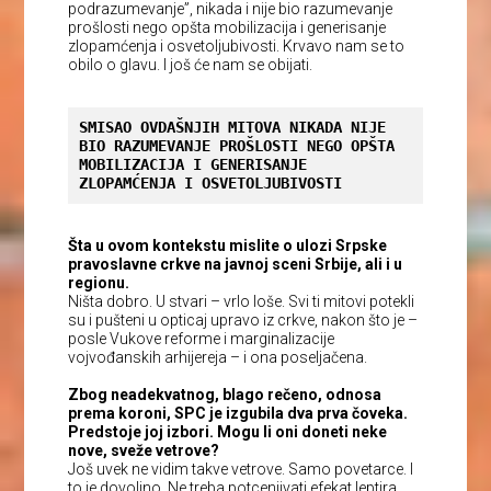
podrazumevanje”, nikada i nije bio razumevanje
prošlosti nego opšta mobilizacija i generisanje
zlopamćenja i osvetoljubivosti. Krvavo nam se to
obilo o glavu. I još će nam se obijati.
SMISAO OVDAŠNJIH MITOVA NIKADA NIJE 
BIO RAZUMEVANJE PROŠLOSTI NEGO OPŠTA 
MOBILIZACIJA I GENERISANJE 
ZLOPAMĆENJA I OSVETOLJUBIVOSTI
Šta u ovom kontekstu mislite o ulozi Srpske
pravoslavne crkve na javnoj sceni Srbije, ali i u
regionu.
Ništa dobro. U stvari – vrlo loše. Svi ti mitovi potekli
su i pušteni u opticaj upravo iz crkve, nakon što je –
posle Vukove reforme i marginalizacije
vojvođanskih arhijereja – i ona poseljačena.
Zbog neadekvatnog, blago rečeno, odnosa
prema koroni, SPC je izgubila dva prva čoveka.
Predstoje joj izbori. Mogu li oni doneti neke
nove, sveže vetrove?
Još uvek ne vidim takve vetrove. Samo povetarce. I
to je dovoljno. Ne treba potcenjivati efekat leptira.