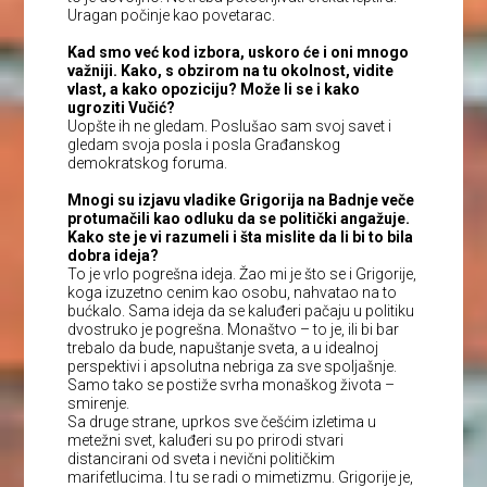
Uragan počinje kao povetarac.
Kad smo već kod izbora, uskoro će i oni mnogo
važniji. Kako, s obzirom na tu okolnost, vidite
vlast, a kako opoziciju? Može li se i kako
ugroziti Vučić?
Uopšte ih ne gledam. Poslušao sam svoj savet i
gledam svoja posla i posla Građanskog
demokratskog foruma.
Mnogi su izjavu vladike Grigorija na Badnje veče
protumačili kao odluku da se politički angažuje.
Kako ste je vi razumeli i šta mislite da li bi to bila
dobra ideja?
To je vrlo pogrešna ideja. Žao mi je što se i Grigorije,
koga izuzetno cenim kao osobu, nahvatao na to
bućkalo. Sama ideja da se kaluđeri pačaju u politiku
dvostruko je pogrešna. Monaštvo – to je, ili bi bar
trebalo da bude, napuštanje sveta, a u idealnoj
perspektivi i apsolutna nebriga za sve spoljašnje.
Samo tako se postiže svrha monaškog života –
smirenje.
Sa druge strane, uprkos sve češćim izletima u
metežni svet, kaluđeri su po prirodi stvari
distancirani od sveta i nevični političkim
marifetlucima. I tu se radi o mimetizmu. Grigorije je,