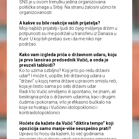
SNS je u ovom trenutku jedina organizovana
politička snaga u Srbiji. Na stranu žalosni učinci te
organizovanosti.
A kakve su bile reakcije vaših prijatelja?
Moji najbliži prijatelji i ljudi do čijeg mišljenja držim u
potpunosti su me podržali u transferu iz Danasa u
Kurir. U koji bih prešao sve i da me niko nije
podržao.
Kako vam izgleda priča o državnom udaru, koju
je prvo lansirao predsednik Vučić, a onda je
preuzeli tabloidi?
Ko to uzima ozbiljno? Koji je to po redu državni
udar? I može li, uopšte, biti državnog udara u
“državi” u kojoj nema države u pravom smislu reči,
koja je često sama po sebi državni udar.
Radi li to Vučić smišljeno ili spontano, ne znam, ali
beskrajna priča o državnim udarima, kao i drugim
čudima i pokorama, vrlo je efikasno bućkalo na
koje se hvataju i Vučićevi idolopoklonici i
kontraidolopoklonici
Hoćete da kažete da Vučić “diktira tempo” koji
opozicija samo manje-više neuspešno prati?
Upravo to hoću da kažem, to već godinama
govorim i to je glavni uzrok opozicione omraze na