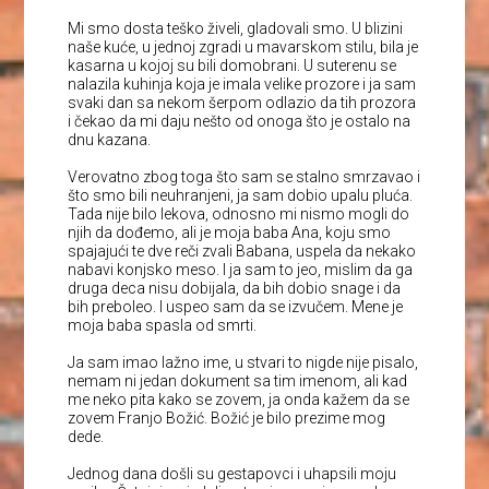
Mi smo dosta teško živeli, gladovali smo. U blizini
naše kuće, u jednoj zgradi u mavarskom stilu, bila je
kasarna u kojoj su bili domobrani. U suterenu se
nalazila kuhinja koja je imala velike prozore i ja sam
svaki dan sa nekom šerpom odlazio da tih prozora
i čekao da mi daju nešto od onoga što je ostalo na
dnu kazana.
Verovatno zbog toga što sam se stalno smrzavao i
što smo bili neuhranjeni, ja sam dobio upalu pluća.
Tada nije bilo lekova, odnosno mi nismo mogli do
njih da dođemo, ali je moja baba Ana, koju smo
spajajući te dve reči zvali Babana, uspela da nekako
nabavi konjsko meso. I ja sam to jeo, mislim da ga
druga deca nisu dobijala, da bih dobio snage i da
bih preboleo. I uspeo sam da se izvučem. Mene je
moja baba spasla od smrti.
Ja sam imao lažno ime, u stvari to nigde nije pisalo,
nemam ni jedan dokument sa tim imenom, ali kad
me neko pita kako se zovem, ja onda kažem da se
zovem Franjo Božić. Božić je bilo prezime mog
dede.
Jednog dana došli su gestapovci i uhapsili moju