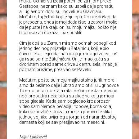
majku. Četnici su izdali poternicu za njom preko
Gestapoa, ne znam kako su uspeli da je pronađu,
ali uglavnom došli su i odveli je u Glavnjaču.
Međutim, taj četnik koji je nju optužio nije došao da
je prepozna, onda je moj deda išao u zatvor i molio
da je puste i na kraju oni su moju majku, pošto nije
bilo nikakvih dokaza, ipak pustili.
Čim je došla u Zemun mi smo odmah pobegli kod
jednog dedinog prijatelja u Batajnicu, koji je bio
čuveni lekar, legenda, narod ga je mnogo voleo, još
ga i sad pamte Batajničani. On je imao kuću sa
dvorištem pored same crkve u centru sela. Imao je i
poznato prezime, prezivao se Pavelić.
Međutim, pošto su moju majku stalno jurili, morali
smo da bežimo dalje i ubrzo smo otišli u Ugrinovce.
Tu smo ostali do kraja rata. Sećam se da me jedne
noći probudila neka buka sa ulice na koju je moja
soba gledala. Kada sam pogledao kroz prozor
video sam Nemce, pešadiju, topove, borna kola,
kako se povlače. Urezala mi se u pamćenje slika
jednog vojnika uvijenog u jorgan od narandžastog
damasta koji se sav presijavao na mesečini.
Mijat Lakićević