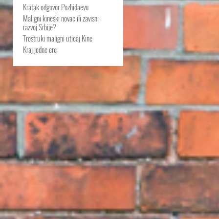
Kratak odgovor Pozhidaevu
Maligni kineski novac ili zavisni
razvoj Srbije?
Trostruki maligni uticaj Kine
Kraj jedne ere