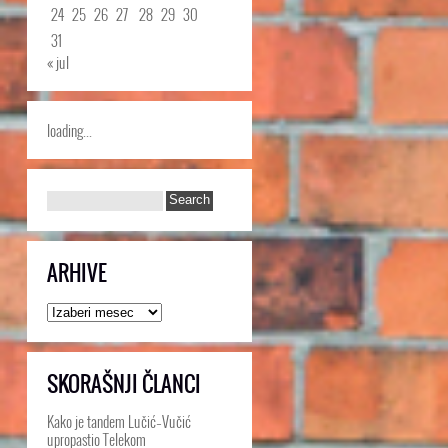
24
25
26
27
28
29
30
31
« jul
loading...
ARHIVE
Arhive
SKORAŠNJI ČLANCI
Kako je tandem Lučić–Vučić
upropastio Telekom