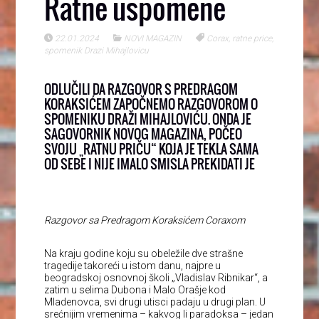
Ratne uspomene
22.01.2024
NOVI MAGAZIN
Corax
,
ratne price
,
spomenik Drazi Mihajlovicu
ODLUČILI DA RAZGOVOR S PREDRAGOM
KORAKSIĆEM ZAPOČNEMO RAZGOVOROM O
SPOMENIKU DRAŽI MIHAJLOVIĆU. ONDA JE
SAGOVORNIK NOVOG MAGAZINA, POČEO
SVOJU „RATNU PRIČU“ KOJA JE TEKLA SAMA
OD SEBE I NIJE IMALO SMISLA PREKIDATI JE
Razgovor sa Predragom Koraksićem Coraxom
Na kraju godine koju su obeležile dve strašne
tragedije takoreći u istom danu, najpre u
beogradskoj osnovnoj školi „Vladislav Ribnikar“, a
zatim u selima Dubona i Malo Orašje kod
Mladenovca, svi drugi utisci padaju u drugi plan. U
srećnijim vremenima – kakvog li paradoksa – jedan