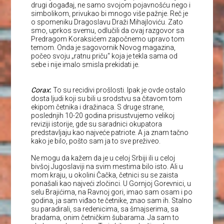
drugi događaj, ne samo svojom pojavnošću nego i
simbolikom, privukao bi mnogo više pažnje. Reč je
o spomeniku Dragoslavu Draži Mihajloviću. Zato
smo, uprkos svemu, odlučili da ovaj razgovor sa
Predragom Koraksićem započnemo upravo tom
temom. Onda je sagovornik Novog magazina,
počeo svoju „ratnu priču“ koja je tekla sama od
sebe i nije imalo smisla prekidati je.
Corax
:
To su recidivi prošlosti. Ipak je ovde ostalo
dosta ljudi koji su bili u srodstvu sa čitavom tom
ekipom četnika i dražinaca. S druge strane,
poslednjih 10-20 godina prisustvujemo velikoj
reviziji istorije, gde su saradnici okupatora
predstavljaju kao najveće patriote. A ja znam tačno
kako je bilo, pošto sam ja to sve preživeo.
Ne mogu da kažem da je u celoj Srbiji ili u celoj
bivšoj Jugoslaviji na svim mestima bilo isto. Ali u
mom kraju, u okolini Čačka, četnici su se zaista
ponašali kao najveći zločinci. U Gornjoj Gorevnici, u
selu Brajićima, na Ravnoj gori, imao sam osam i po
godina, ja sam viđao te četnike, znao sam ih. Stalno
su paradirali, sa redenicima, sa šmajserima, sa
bradama, onim četničkim šubarama. Ja sam to