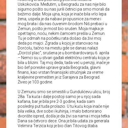
Uskokovića. Međutim, u Beogradu za nas nije bilo
sigurno pošto su nas jurili četnici pa smo morali da
bežimo dalje. Moja ujna, koja je inače bila vrlo lepa
žena, uspela je da nabavi propusnice za mene i
mog brata i da nas čuvenim brodom Niš prebaci u
Zemun, pošto je most bio srušen. Moja majka je
opet tajno, noću, nekim čamcem prešla u Zemun.
Tu je odmah na početku rata došao da živi moj
deda po majci. Zgrada u kojoj je stanovao na
Dorćolu, tačno na mestu gde se danas nalazi
„Dorćol plac“, srušena je u bombardovanju 6. aprila
– Nemci su u stvari gađali električnu centralu koja je
bila u blizini. Taj moj deda, tada već u penziji, inače je
bio šef poreske uprave grada Beograda, glavni
finans, kao vrstan finansijski stručnjak za vreme
kraljevine premešten je iz Sarajeva za Beograd.
Živeo je 103 godine.
U Zemunu smo se smestili u Gundulićevu ulicu, broj
28a. Ta kuća i dalje postoji samo je u njoj sada
kafana, bar je bila pre 2-3 godine, kada sam
poslednji put tuda prolazio. U tu kuću koja inače nije
bila velika, dve sobe i kuhinja, i malo betonirano
dvorište ispred, došla je da živi sa nama i moja tetka
Dana sa četvoro dece. Ona je bila udata za generala
Velimira Terzića koji je bio član Titovog štaba.