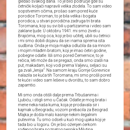
gledao svakog dana. To je bilo područje gde su
četnički koljači napravili velika zlodela. To sam video
sopstvenim očima, prošao sam pored kuće
porodice Toroman, to je bila velika i bogata
porodica, u stvari porodična zadruga tri brata
Toromana, koji su svi bili u partizanima i video sam
zaklane ljude. U oktobru 1941. mi smo živeli u
Brajićima, mog oca, koji je bio učitelj, ubili su četnici
i mi smo dobili dojavu da se i nama sprema ista
sudbina. Onda je moja majka odlučila da sa mnom
i mojim mlađim bratom, koji je imao četiri godine,
pobegne odatle. Išli smo pored Čemernice, to je
rečica, leti može da se pregazi, onda smo izašli na
put, makadam, koji vodi prema Valjevu, seljaci su
ga zvali „lenija“. Na samom kraju Gornje Gorevnice
nalazila se kuća tih Toromana, mi smo prošli pored
te kuće i video sam leševe u dvorištu, to sam dobro
zapamtio.
Mi smo onda otišli dalje prema Trbušanima i
Ljubiću, i stigli smo u Čačak. Odatle je mog brata i
mene neka naša kuma, koja je prodavala sir i
kajmak u Beogradu, vozom prebacila za Beograd.
Majka je došla malo kasnije nekim ilegalnim
putevima. Tu smo odseli u kući mog ujaka koji je
tada bio u logoru. On je bio oženjen ćerkom
rođenog brata poznatog pesnika Milutina