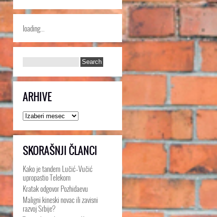
loading...
ARHIVE
Arhive
SKORAŠNJI ČLANCI
Kako je tandem Lučić–Vučić
upropastio Telekom
Kratak odgovor Pozhidaevu
Maligni kineski novac ili zavisni
razvoj Srbije?