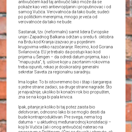
antivučićem kad taj antivučić lako može da se
pokaže kao veći antievropljanin i proputinovac i od
samog Vučića. Verovatnoća da tako bude, sudeći
po političkim merenjima, mnogo je veća od
verovatnoće da tako ne bude.
Sastanak, tzv. (neformalni) samit lidera Evropske
unije i Zapadnog Balkana održan u sredu 6. oktobra
na Brdu kod Kranja izazvao je u pojedinim
krugovima veliko razočaranje. Recimo, kod Gorana
Svilanovića. EU je trebalo da postupi kao kod
prijema u Šengen – da odredi datum prijema, kao i
“mapu puta”, tj. uslove koje u zacrtanim rokovima
treba ispuniti, rekao je doskorašnji generalni
sekretar Saveta za regionalnu saradnju.
Ima logike. To bi istovremeno bio i štap i šargarepa:
s jedne strane zadaci, sa druge strane nagrade. Što
je najvažnije, ukoliko bi konačni rok bio propušten,
zna se na koga bi pala krivica.
Ipak, pitanje je koliko bi taj potez zaista bio
delotvoran, odnosno lako bi se moglo desiti da
bude kontraproduktivan. Pre svega, nema tog
datuma – u aktuelnoj međunarodnoj konstelaciji –
koji bi Vučića (ali i onog antivučića) naterao na
sporazum s Prištinom. (Čini se da važi i obrnuto, ali