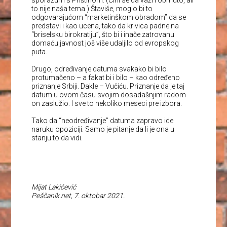
to nije naša tema.) Štaviše, moglo bi to
odgovarajućom “marketinškom obradom” da se
predstavi i kao ucena, tako da krivica padne na
“briselsku birokratiju”, što bi i inače zatrovanu
domaću javnost još više udaljilo od evropskog
puta.
Drugo, određivanje datuma svakako bi bilo
protumačeno – a fakat bi i bilo – kao određeno
priznanje Srbiji. Dakle – Vučiću. Priznanje da je taj
datum u ovom času svojim dosadašnjim radom
on zaslužio. I sve to nekoliko meseci pre izbora.
Tako da “neodređivanje” datuma zapravo ide
naruku opoziciji. Samo je pitanje da li je ona u
stanju to da vidi.
Mijat Lakićević
Peščanik.net, 7. oktobar 2021.