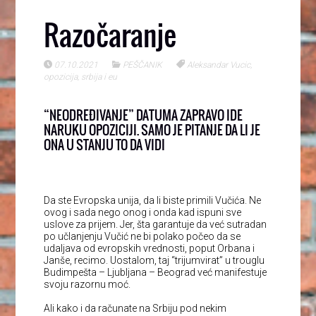
Razočaranje
07.10.2021
PEŠČANIK
Aleksandar Vucic
,
opozicija
,
srbija i eu
“NEODREĐIVANJE” DATUMA ZAPRAVO IDE
NARUKU OPOZICIJI. SAMO JE PITANJE DA LI JE
ONA U STANJU TO DA VIDI
Da ste Evropska unija, da li biste primili Vučića. Ne
ovog i sada nego onog i onda kad ispuni sve
uslove za prijem. Jer, šta garantuje da već sutradan
po učlanjenju Vučić ne bi polako počeo da se
udaljava od evropskih vrednosti, poput Orbana i
Janše, recimo. Uostalom, taj “trijumvirat” u trouglu
Budimpešta – Ljubljana – Beograd već manifestuje
svoju razornu moć.
Ali kako i da računate na Srbiju pod nekim