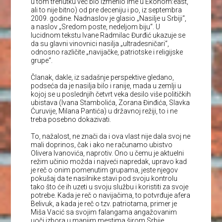
u tom trenutku već bio izmenio ime u Ekonom:east,
ali to nije bitno) od pre deceniju i po, iz septembra
2009. godine. Nadnaslov je glasio „Nasilje u Srbiji“,
a naslov „Sredom poste, nedeljom biju“. U
lucidnom tekstu Ivane Radmilac Đurđić ukazuje se
da su glavni vinovnici nasilja „ultradesničari“,
odnosno različite „navijačke, patriotske i religijske
grupe“.
Članak, dakle, iz sadašnje perspektive gledano,
podseća da je nasilja bilo i ranije, mada u zemlji u
kojoj se u poslednjih četvrt veka desilo više političkih
ubistava (Ivana Stambolića, Zorana Đinđića, Slavka
Ćuruvije, Milana Pantića) u državnoj režiji, to i ne
treba posebno dokazivati.
To, nažalost, ne znači da i ova vlast nije dala svoj ne
mali doprinos, čak i ako ne računamo ubistvo
Olivera Ivanovića, naprotiv. Ono u čemu je aktuelni
režim učinio možda i najveći napredak, upravo kad
je reč o onim pomenutim grupama, jeste njegov
pokušaj da te nasilnike stavi pod svoju kontrolu
tako što će ih uzeti u svoju službu i koristiti za svoje
potrebe. Kada je reč o navijačima, to potvrđuje afera
Belivuk, a kada je reč o tzv. patriotama, primer je
Miša Vacić sa svojim falangama angažovanim
uoči izbora u manjim mestima širom Srbije.