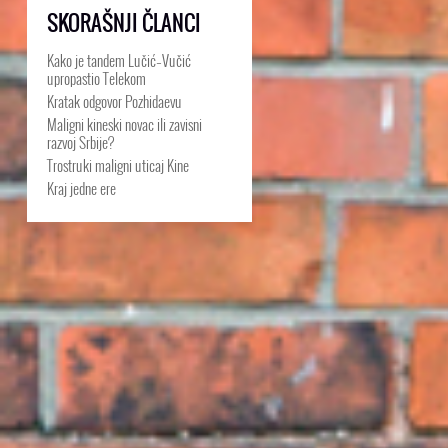
SKORAŠNJI ČLANCI
Kako je tandem Lučić–Vučić
upropastio Telekom
Kratak odgovor Pozhidaevu
Maligni kineski novac ili zavisni
razvoj Srbije?
Trostruki maligni uticaj Kine
Kraj jedne ere