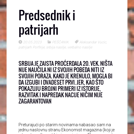
Predsednik i
patrijarh
20.05.2023
PEŠČANIK
Aleksandar Vucic
,
patrijarh Porfirije
,
srbija nasilje
,
verbalno nasilje
SRBIJA JE ZAISTA PROĆERDALA 20. VEK. NIŠTA
NIJE NAUČILA NI IZ SVOJIH POBEDA NITI IZ
SVOJIH PORAZA. KAKO JE KRENULO, MOGLA BI
DA IZGUBI I DVADESET PRVI. JER, KAO ŠTO
POKAZUJU BROJNI PRIMERI IZ ISTORIJE,
RAZVITAK I NAPREDAK NACIJE NIČIM NIJE
ZAGARANTOVAN
Preturajući po starim novinama nabasao sam na
jednu naslovnu stranu Ekonomist magazina (koji je