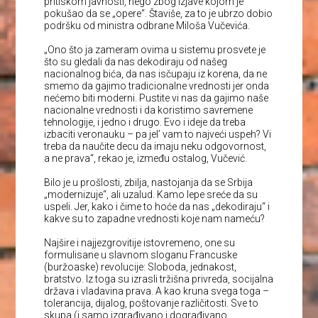
pritiskom javnosti, nego zbog izjave kojom je
pokušao da se „opere“. Štaviše, za to je ubrzo dobio
podršku od ministra odbrane Miloša Vučevića.
„Ono što ja zameram ovima u sistemu prosvete je
što su gledali da nas dekodiraju od našeg
nacionalnog bića, da nas isčupaju iz korena, da ne
smemo da gajimo tradicionalne vrednosti jer onda
nećemo biti moderni. Pustite vi nas da gajimo naše
nacionalne vrednosti i da koristimo savremene
tehnologije, i jedno i drugo. Evo i ideje da treba
izbaciti veronauku – pa jel’ vam to najveći uspeh? Vi
treba da naučite decu da imaju neku odgovornost,
a ne prava“, rekao je, između ostalog, Vučević.
Bilo je u prošlosti, zbilja, nastojanja da se Srbija
„modernizuje“, ali uzalud. Kamo lepe sreće da su
uspeli. Jer, kako i čime to hoće da nas „dekodiraju“ i
kakve su to zapadne vrednosti koje nam nameću?
Najšire i najjezgrovitije istovremeno, one su
formulisane u slavnom sloganu Francuske
(buržoaske) revolucije: Sloboda, jednakost,
bratstvo. Iz toga su izrasli tržišna privreda, socijalna
država i vladavina prava. A kao kruna svega toga –
tolerancija, dijalog, poštovanje različitosti. Sve to
skupa (i samo izgrađivano i dograđivano