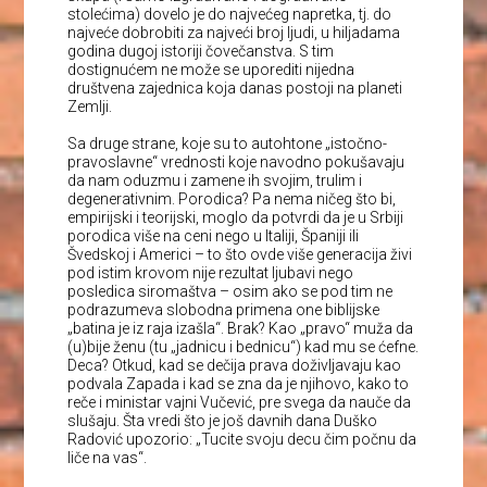
stolećima) dovelo je do najvećeg napretka, tj. do
najveće dobrobiti za najveći broj ljudi, u hiljadama
godina dugoj istoriji čovečanstva. S tim
dostignućem ne može se uporediti nijedna
društvena zajednica koja danas postoji na planeti
Zemlji.
Sa druge strane, koje su to autohtone „istočno-
pravoslavne“ vrednosti koje navodno pokušavaju
da nam oduzmu i zamene ih svojim, trulim i
degenerativnim. Porodica? Pa nema ničeg što bi,
empirijski i teorijski, moglo da potvrdi da je u Srbiji
porodica više na ceni nego u Italiji, Španiji ili
Švedskoj i Americi – to što ovde više generacija živi
pod istim krovom nije rezultat ljubavi nego
posledica siromaštva – osim ako se pod tim ne
podrazumeva slobodna primena one biblijske
„batina je iz raja izašla“. Brak? Kao „pravo“ muža da
(u)bije ženu (tu „jadnicu i bednicu“) kad mu se ćefne.
Deca? Otkud, kad se dečija prava doživljavaju kao
podvala Zapada i kad se zna da je njihovo, kako to
reče i ministar vajni Vučević, pre svega da nauče da
slušaju. Šta vredi što je još davnih dana Duško
Radović upozorio: „Tucite svoju decu čim počnu da
liče na vas“.