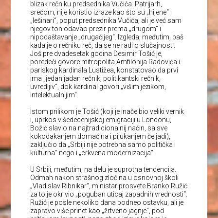
blizak rečniku predsednika Vučića. Patrijarh,
srećom, nije koristio izraze kao što su „hijene“ i
„lešinari“, poput predsednika Vučića, ali je već sam
njegov ton odavao prezir prema „drugom“ i
nipodaštavanje „drugačijeg“. Izgleda, međutim, baš
kada je o rečniku reč, da se ne radi o slučajnosti.
Još pre dvadesetak godina Desimir Tošić je,
poredeći govore mitropolita Amfilohija Radovića i
pariskog kardinala Lustižea, konstatovao da prvi
ima „jedan jadan rečnik, politikantski rečnik,
uvredljiv“, dok kardinal govori „višim jezikom,
intelektualnijim“.
Istom prilikom je Tošić (koji je inače bio veliki vernik
i, uprkos višedecenijskoj emigraciji u Londonu,
Božić slavio na najtradicionalnij način, sa sve
kokodakanjem domaćina i pijukanjem čeljadi),
zaključio da „Srbiji nije potrebna samo politička i
kulturna“ nego i „crkvena modernizacija“.
U Srbiji, međutim, na delu je suprotna tendencija.
Odmah nakon strašnog zločina u osnovnoj školi
„Vladislav Ribnikar“, ministar prosvete Branko Ružić
za to je okrivio „poguban uticaj zapadnih vrednosti“.
Ružić je posle nekoliko dana podneo ostavku, ali je
zapravo više prinet kao „žrtveno jagnje“, pod