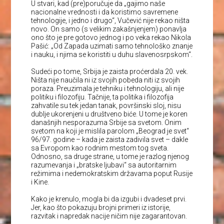
U stvari, kad (pre)poručuje da „gajimo naše
nacionalne vrednosti i da koristimo savremene
tehnologije, i jedno i drugo“, Vučević nije rekao ništa
novo. On samo (s velikim zakašnjenjem) ponavlja
ono što je pre gotovo jednog i po veka rekao Nikola
Pašić: „Od Zapada uzimati samo tehnološko znanje
i nauku, i njima se koristiti u duhu slavenosrpskom“.
Sudeći po tome, Srbija je zaista proćerdala 20. vek.
Ništa nije naučila ni iz svojih pobeda niti iz svojih
poraza. Preuzimala je tehniku i tehnologiju, ali nije
politiku i filozofiju. Tačnije, ta politika i filozofija
zahvatile su tek jedan tanak, površinski sloj, nisu
dublje ukorenjeni u društveno biće. U tome je koren
današnjih nesporazuma Srbije sa svetom. Onim
svetom na koji je mislila parolom „Beograd je svet“
96/97. godine – kada je zaista zadivila svet – dakle
sa Evropom kao rodnim mestom tog sveta.
Odnosno, sa druge strane, u tome je razlog njenog
razumevanja i „bratske ljubavi“ sa autoritarnim
režimima i nedemokratskim državama poput Rusije
i Kine.
Kako je krenulo, mogla bi da izgubi i dvadeset prvi.
Jer, kao što pokazuju brojni primeri iz istorije,
razvitak i napredak nacije ničim nije zagarantovan.