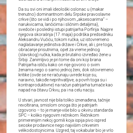
Da su svi oni imali ideološki oslonac u (makar
trenutno) dominantnom delu Srpske pravoslavne
crkve (što se vidi i po njihovom „aksesoarima“ –
narukvicama, lančićima i sličnim detaljima),
svedoče i poslednji istupi patrijarha Porfirija. Najpre
njegova skorašnja (17. maja) podrška predsedniku
Aleksandru Vučiću, tokom ručka, uz istovremeno
naglašavanje jedinstva države i Crkve, ali i, pre toga,
obraćanje prisutnima, opet za vreme jednog
(slavskog) ručka, kada je brutalno izvređao žene u
Srbiji. Zanimljivo je pri tome da oni koji brana
Patrijarha ističu kako on nije govorio o svim
ženama nego o samo jednoj ženi, dok istovremeno
kritike (ovde se ne računaju uvrede koje su,
naravno, takođe neprihvatljive, a povrh toga su i
kontraproduktivne) na račun patrijarha tumače kao
napad na čitavu Crkvu, pa i na celu naciju.
U stvari, javnost nije bila toliko iznenađena, tačnije
revoltirana, smislom onoga što je patrijarh
izgovorio – to je manje-više bilo u okviru standarda
SPC – koliko njegovim rečnikom. Rečnikom
primerenijim nekoj gomili koja ispija pivo ispred
seoske prodavnice nego najvišim crkvenim
velikodostojnicima. Uzgred, taj vokabular bio je vrlo