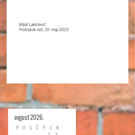
Mijat Lakićević
Pošćanik.net, 20. maj 2023.
avgust 2026.
P
U
S
Č
P
S
N
1
2