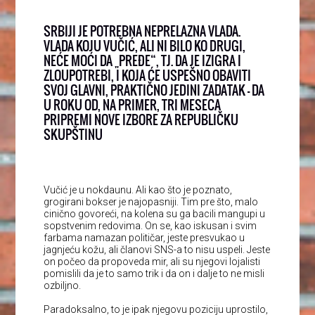
SRBIJI JE POTREBNA NEPRELAZNA VLADA.
VLADA KOJU VUČIĆ, ALI NI BILO KO DRUGI,
NEĆE MOĆI DA „PREĐE“, TJ. DA JE IZIGRA I
ZLOUPOTREBI, I KOJA ĆE USPEŠNO OBAVITI
SVOJ GLAVNI, PRAKTIČNO JEDINI ZADATAK – DA
U ROKU OD, NA PRIMER, TRI MESECA
PRIPREMI NOVE IZBORE ZA REPUBLIČKU
SKUPŠTINU
Vučić je u nokdaunu. Ali kao što je poznato,
grogirani bokser je najopasniji. Tim pre što, malo
cinično govoreći, na kolena su ga bacili mangupi u
sopstvenim redovima. On se, kao iskusan i svim
farbama namazan političar, jeste presvukao u
jagnjeću kožu, ali članovi SNS-a to nisu uspeli. Jeste
on počeo da propoveda mir, ali su njegovi lojalisti
pomislili da je to samo trik i da on i dalje to ne misli
ozbiljno.
Paradoksalno, to je ipak njegovu poziciju uprostilo,