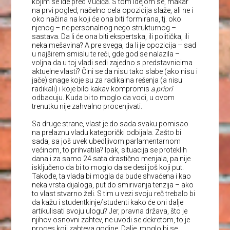
kojim se ide pred Vučića. S tom idejom se, makar
na prvi pogled, načelno cela opozicija slaže, ali ne i
oko načina na koji će ona biti formirana, tj. oko
njenog – ne personalnog nego strukturnog –
sastava. Da li će ona biti ekspertska, ili politička, ili
neka mešavina? A pre svega, da li je opozicija – sad
u najširem smislu te reči, gde god se nalazila –
voljna da u toj vladi sedi zajedno s predstavnicima
aktuelne vlasti? Čini se da nisu tako slabe (ako nisu i
jače) snage koje su za radikalna rešenja (a nisu
radikali) i koje bilo kakav kompromis
a priori
odbacuju. Kuda bi to moglo da vodi, u ovom
trenutku nije zahvalno procenjivati.
Sa druge strane, vlast je do sada svaku pomisao
na prelaznu vladu kategorički odbijala. Zašto bi
sada, sa još uvek ubedljivom parlamentarnom
većinom, to prihvatila? Ipak, situacija se proteklih
dana i za samo 24 sata drastično menjala, pa nije
isključeno da bi to moglo da se desi još koji put.
Takođe, ta vlada bi mogla da bude shvaćena i kao
neka vrsta dijaloga, put do smirivanja tenzija – ako
to vlast stvarno želi. S tim u vezi svoju reč trebalo bi
da kažu i studentkinje/studenti kako će oni dalje
artikulisati svoju ulogu? Jer, pravna država, što je
njihov osnovni zahtev, ne uvodi se dekretom, to je
proces koji zahteva godine. Dalje, moglo bi se