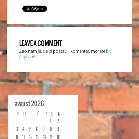
LEAVE A COMMENT
Žao nam je, da bi postavili komentar, morate
biti
prijavljeni
.
avgust 2026.
P
U
S
Č
P
S
N
1
2
3
4
5
6
7
8
9
10
11
12
13
14
15
16