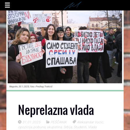
Neprelazna vlada
31.01.2025
PEŠČANIK
Aleksandar Vucic
,
opozicija
,
pobuna
,
skupstina
,
Srbija
,
Studenti
,
Vlada