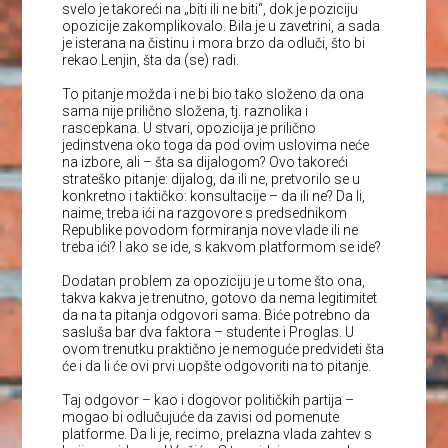
svelo je takoreći na „biti ili ne biti“, dok je poziciju
opozicije zakomplikovalo. Bila je u zavetrini, a sada
je isterana na čistinu i mora brzo da odluči, što bi
rekao Lenjin, šta da (se) radi.
To pitanje možda i ne bi bio tako složeno da ona
sama nije prilično složena, tj. raznolika i
rascepkana. U stvari, opozicija je prilično
jedinstvena oko toga da pod ovim uslovima neće
na izbore, ali – šta sa dijalogom? Ovo takoreći
strateško pitanje: dijalog, da ili ne, pretvorilo se u
konkretno i taktičko: konsultacije – da ili ne? Da li,
naime, treba ići na razgovore s predsednikom
Republike povodom formiranja nove vlade ili ne
treba ići? I ako se ide, s kakvom platformom se ide?
Dodatan problem za opoziciju je u tome što ona,
takva kakva je trenutno, gotovo da nema legitimitet
da na ta pitanja odgovori sama. Biće potrebno da
sasluša bar dva faktora – studente i Proglas. U
ovom trenutku praktično je nemoguće predvideti šta
će i da li će ovi prvi uopšte odgovoriti na to pitanje.
Taj odgovor – kao i dogovor političkih partija –
mogao bi odlučujuće da zavisi od pomenute
platforme. Da li je, recimo, prelazna vlada zahtev s