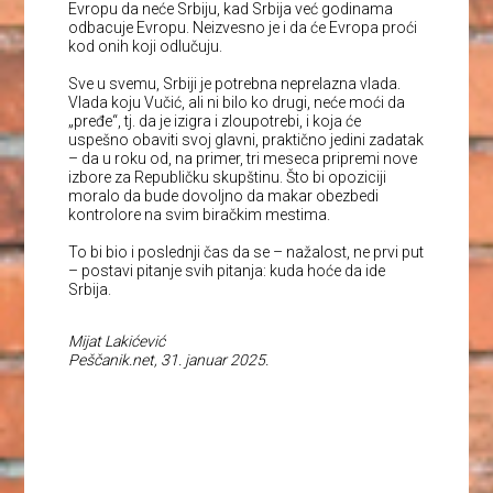
Evropu da neće Srbiju, kad Srbija već godinama
odbacuje Evropu. Neizvesno je i da će Evropa proći
kod onih koji odlučuju.
Sve u svemu, Srbiji je potrebna neprelazna vlada.
Vlada koju Vučić, ali ni bilo ko drugi, neće moći da
„pređe“, tj. da je izigra i zloupotrebi, i koja će
uspešno obaviti svoj glavni, praktično jedini zadatak
– da u roku od, na primer, tri meseca pripremi nove
izbore za Republičku skupštinu. Što bi opoziciji
moralo da bude dovoljno da makar obezbedi
kontrolore na svim biračkim mestima.
To bi bio i poslednji čas da se – nažalost, ne prvi put
– postavi pitanje svih pitanja: kuda hoće da ide
Srbija.
Mijat Lakićević
Peščanik.net, 31. januar 2025.