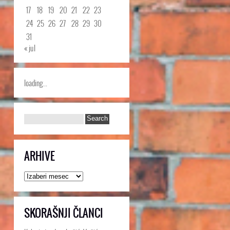
17
18
19
20
21
22
23
24
25
26
27
28
29
30
31
« jul
loading...
ARHIVE
Arhive
SKORAŠNJI ČLANCI