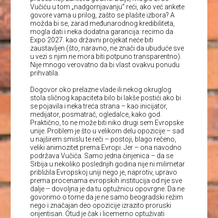
Vučiću u tom „nadgornjavanju“ reći, ako već ankete
govore vama u prilog, zašto se plašite izbora? A
možda bi se, zarad međunarodnog kredibiliteta,
mogla dati i neka dodatna garancija: recimo da
Expo 2027. kao državni projekat neće biti
zaustavljen (što, naravno, ne znači da ubuduće sve
u vezi s njim ne mora biti potpuno transparentno).
Nije mnogo verovatno da bi vlast ovakvu ponudu
prihvatila.
Dogovor oko prelazne vlade ili nekog okruglog
stola sličnog kapaciteta bilo bi lakše postići ako bi
se pojavila i neka treća strana – kao inicijator,
medijator, posmatrač, ogledalce, kako god.
Praktično, to ne može biti niko drugi sem Evropske
unije. Problem je što u velikom delu opozicije – sad
u najširem smislu te reči – postoji, blago rečeno,
veliki animozitet prema Evropi. Jer – ona navodno
podržava Vučića. Samo jedna činjenica – da se
Srbija u nekoliko poslednjih godina nije ni milimetar
približila Evropskoj uniji nego je, naprotiv, upravo
prema procenama evropskih institucija od nje sve
dalje – dovoljna je da tu optužnicu opovrgne. Da ne
govorimo o tome da je ne samo beogradski režim
nego i značajan deo opozicije izrazito proruski
orijentisan. Otud je čak i licemerno optuživati