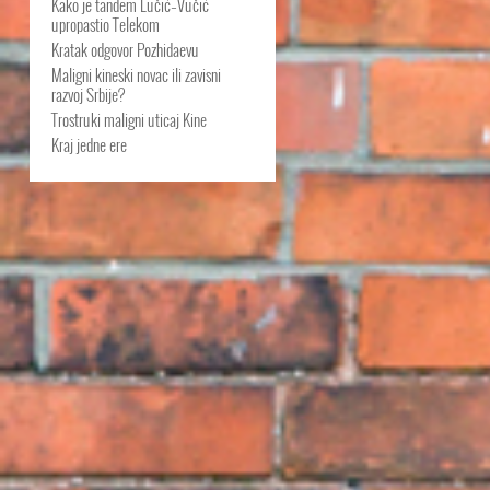
Kako je tandem Lučić–Vučić
upropastio Telekom
Kratak odgovor Pozhidaevu
Maligni kineski novac ili zavisni
razvoj Srbije?
Trostruki maligni uticaj Kine
Kraj jedne ere