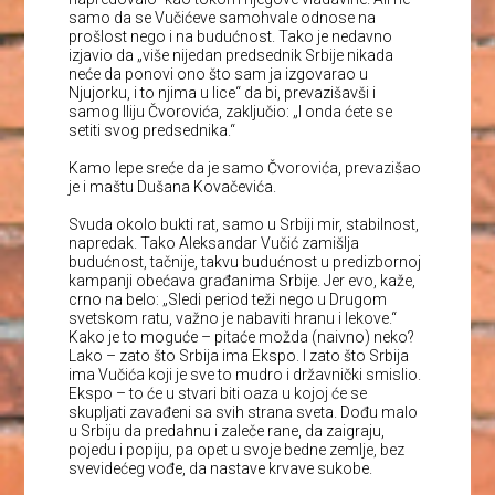
samo da se Vučićeve samohvale odnose na
prošlost nego i na budućnost. Tako je nedavno
izjavio da „više nijedan predsednik Srbije nikada
neće da ponovi ono što sam ja izgovarao u
Njujorku, i to njima u lice“ da bi, prevazišavši i
samog Iliju Čvorovića, zaključio: „I onda ćete se
setiti svog predsednika.“
Kamo lepe sreće da je samo Čvorovića, prevazišao
je i maštu Dušana Kovačevića.
Svuda okolo bukti rat, samo u Srbiji mir, stabilnost,
napredak. Tako Aleksandar Vučić zamišlja
budućnost, tačnije, takvu budućnost u predizbornoj
kampanji obećava građanima Srbije. Jer evo, kaže,
crno na belo: „Sledi period teži nego u Drugom
svetskom ratu, važno je nabaviti hranu i lekove.“
Kako je to moguće – pitaće možda (naivno) neko?
Lako – zato što Srbija ima Ekspo. I zato što Srbija
ima Vučića koji je sve to mudro i državnički smislio.
Ekspo – to će u stvari biti oaza u kojoj će se
skupljati zavađeni sa svih strana sveta. Dođu malo
u Srbiju da predahnu i zaleče rane, da zaigraju,
pojedu i popiju, pa opet u svoje bedne zemlje, bez
svevidećeg vođe, da nastave krvave sukobe.