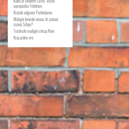
Kako je tandem Lučić–Vučić
upropastio Telekom
Kratak odgovor Pozhidaevu
Maligni kineski novac ili zavisni
razvoj Srbije?
Trostruki maligni uticaj Kine
Kraj jedne ere