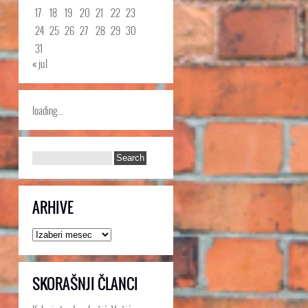
17
18
19
20
21
22
23
24
25
26
27
28
29
30
31
« jul
loading...
ARHIVE
Arhive
SKORAŠNJI ČLANCI