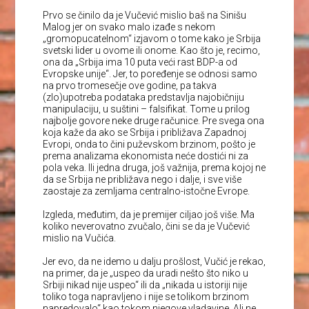
Prvo se činilo da je Vučević mislio baš na Sinišu
Malog jer on svako malo izađe s nekom
„gromopucatelnom“ izjavom o tome kako je Srbija
svetski lider u ovome ili onome. Kao što je, recimo,
ona da „Srbija ima 10 puta veći rast BDP-a od
Evropske unije“. Jer, to poređenje se odnosi samo
na prvo tromesečje ove godine, pa takva
(zlo)upotreba podataka predstavlja najobičniju
manipulaciju, u suštini – falsifikat. Tome u prilog
najbolje govore neke druge računice. Pre svega ona
koja kaže da ako se Srbija i približava Zapadnoj
Evropi, onda to čini puževskom brzinom, pošto je
prema analizama ekonomista neće dostići ni za
pola veka. Ili jedna druga, još važnija, prema kojoj ne
da se Srbija ne približava nego i dalje, i sve više
zaostaje za zemljama centralno-istočne Evrope.
Izgleda, međutim, da je premijer ciljao još više. Ma
koliko neverovatno zvučalo, čini se da je Vučević
mislio na Vučića.
Jer evo, da ne idemo u dalju prošlost, Vučić je rekao,
na primer, da je „uspeo da uradi nešto što niko u
Srbiji nikad nije uspeo“ ili da „nikada u istoriji nije
toliko toga napravljeno i nije se tolikom brzinom
napredovalo“ kao tokom njegove vladavine. Ali ne