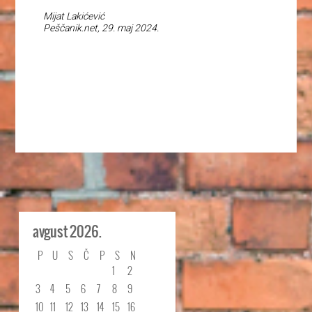
Mijat Lakićević
Peščanik.net, 29. maj 2024.
avgust 2026.
P
U
S
Č
P
S
N
1
2
3
4
5
6
7
8
9
10
11
12
13
14
15
16