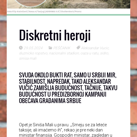
Diskretni heroji
29.05.2024
PEŠČANIK
Aleksandar Vucic
,
duznicko ropstvo
,
nacionalni stadion
,
oaza u ratu
,
sidro
,
sinisa mali
SVUDA OKOLO BUKTI RAT, SAMO U SRBIJI MIR,
STABILNOST, NAPREDAK. TAKO ALEKSANDAR
VUČIĆ ZAMIŠLJA BUDUĆNOST, TAČNIJE, TAKVU
BUDUĆNOST U PREDIZBORNOJ KAMPANJI
OBEĆAVA GRAĐANIMA SRBIJE
Opet je Siniša Mali u pravu. „Smeju se za leteće
taksije, ali imaćemo ih“, rekao je pre neki dan
ministar finansija. Gospodin ministar, zagledan u