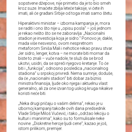
sopstvene džepove, nije primetio da je to bio smeh
kroz suze. Imaćete zbilja leteće taksije, vi ćete ih
imati, ali će građani Srbije od toga imati samo štetu.
Hiperaktivni ministar – izborna kampanja je, mora
se raditi i ono što nije u „opisu posla“ – još jednom
je rekao nešto što se ne zaboravlja: „Nacionalni
stadion je investicija koja je sidro.“ Ponovo je, dakle,
mada više nesvesno, ovom nespretnom
metaforom Siniša Mali i nehotice rekao pravu stvar.
Jer sidro, lenger, kotva – ne morate biti mornar da
biste to znali – vuče nadole, te služi da se brod
ukotvi, usidri, da se spreči njegovo kretanje. To će
biti i „funkcija“, odnosno posledica „nacionalnog
stadiona“ u srpskoj privredi. Nema sumnje, doduše,
da će „nacionalni stadion“ biti dobar za biznis
ministra finansija, ljude oko njega i aktuelnu vlast
generalno, ali za one izvan tog uskog kruga nikakve
koristi neće biti.
„Neka drugi pričaju o vašim delima“, rekao je u
izbornoj kampanji takođe ovih dana predsednik
Vlade Srbije Miloš Vučević, i tako „održao lekciju o
kulturi i manirima“, kako su to formulisale neke
novine. „Diskretne heroje ljudi cene“, kazao je još,
istom prilikom, premijer.