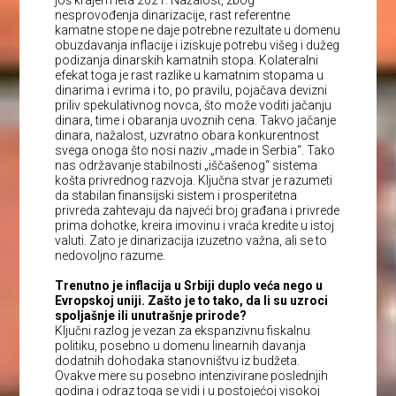
nesprovođenja dinarizacije, rast referentne
kamatne stope ne daje potrebne rezultate u domenu
obuzdavanja inflacije i iziskuje potrebu višeg i dužeg
podizanja dinarskih kamatnih stopa. Kolateralni
efekat toga je rast razlike u kamatnim stopama u
dinarima i evrima i to, po pravilu, pojačava devizni
priliv spekulativnog novca, što može voditi jačanju
dinara, time i obaranja uvoznih cena. Takvo jačanje
dinara, nažalost, uzvratno obara konkurentnost
svega onoga što nosi naziv „made in Serbia“. Tako
nas održavanje stabilnosti „iščašenog“ sistema
košta privrednog razvoja. Ključna stvar je razumeti
da stabilan finansijski sistem i prosperitetna
privreda zahtevaju da najveći broj građana i privrede
prima dohotke, kreira imovinu i vraća kredite u istoj
valuti. Zato je dinarizacija izuzetno važna, ali se to
nedovoljno razume.
Trenutno je inflacija u Srbiji duplo veća nego u
Evropskoj uniji. Zašto je to tako, da li su uzroci
spoljašnje ili unutrašnje prirode?
Ključni razlog je vezan za ekspanzivnu fiskalnu
politiku, posebno u domenu linearnih davanja
dodatnih dohodaka stanovništvu iz budžeta.
Ovakve mere su posebno intenzivirane poslednjih
godina i odraz toga se vidi i u postojećoj visokoj