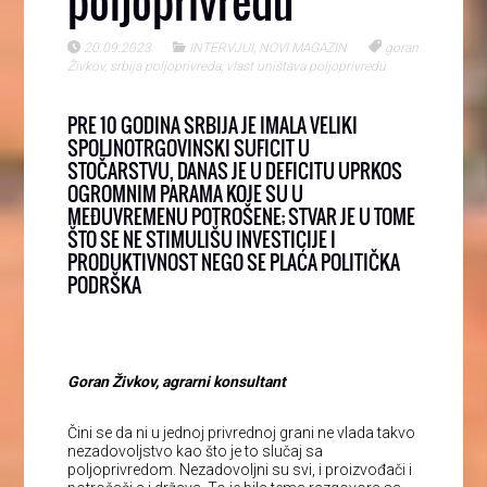
poljoprivredu
20.09.2023
INTERVJUI
,
NOVI MAGAZIN
goran
Živkov
,
srbija poljoprivreda
,
vlast uništava poljoprivredu
PRE 10 GODINA SRBIJA JE IMALA VELIKI
SPOLJNOTRGOVINSKI SUFICIT U
STOČARSTVU, DANAS JE U DEFICITU UPRKOS
OGROMNIM PARAMA KOJE SU U
MEĐUVREMENU POTROŠENE; STVAR JE U TOME
ŠTO SE NE STIMULIŠU INVESTICIJE I
PRODUKTIVNOST NEGO SE PLAĆA POLITIČKA
PODRŠKA
Goran Živkov, agrarni konsultant
Čini se da ni u jednoj privrednoj grani ne vlada takvo
nezadovoljstvo kao što je to slučaj sa
poljoprivredom. Nezadovoljni su svi, i proizvođači i