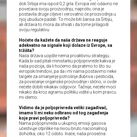
dok Srbija ima ispod 0,2 grla. Evropa već odavno ne
povećava svoju proizvodnju, naprotiv, ona je
postavila druge ciljeve i verovatno će proizvodnja u
njoj ubuduće padati. To može biti šansa za Srbiju,
ali država to mora da shvati i da tome prilagodi
svoju regulativu.
Hoćete da kažete da naša država ne reaguje
adekvatno na signale koji dolaze iz Evrope, sa
tržišta?
Naša država uopšte nema proaktivnu strategiju.
Kada bi sad pitali ministarku poljoprivrede kakva je
naša pozicija, da li hoćemo da pratimo to što su
evropski trendovi, pa da i mi nama postavimo neke
targete za smanjenje potrošnje đubriva i pesticida,
za povećanje organske proizvodnje i slično, vi ovde
nećete dobiti nikakav odgovor. Tačnije, nećete moći
nikako da kroz agrarnu politiku vidite u kom pravcu
mi idemo.
Vidimo da je poljoprivreda veliki zagađivač,
imamo li mi neku odbranu od tog zagađenja
koje pravi poljoprivreda?
Nama poljoprivreda u ukupnoj emisiji gasova
učestvuje otprilike na nivou bruto nacionalnog
dohotka, oko 12 odsto. Inače, naša prosečna