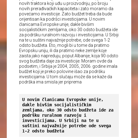
novih traktora koji uđu u proizvodnju, po broju
novih prerađivačkih kapaciteta i zato moramo da
povećamo investicije. Zato budžet treba da bude
orijentisan ka podršci investicijama. U novim
članicama Evropske unije, dakle bivšim
socijalističkim zemljama, oko 30 odsto budžeta ide
za podršku ruralnom razvoju i investicijama. U Srbiji
na te u suštini najvažnije potrebe, ode svega 1-2
odsto budžeta. Eto, mogli bi u tome da pratimo
Evropsku uniju, ili da pratimo neke zemlje koje
zaista jako napreduju, poput Albanije, koja 90 odsto
svog budžeta daje za investicije. Moram ovde da
podsetim, i Srbija je 2004, 2005, 2006. godine imala
budžet koji je preko polovine išao za podršku
investicijama. U tom slučaju može da se kaže da
podrška ima smisla jer priprema
U novim članicama Evropske unije, 
dakle bivšim socijalističkim 
zemljama, oko 30 odsto budžeta ide za 
podršku ruralnom razvoju i 
investicijama. U Srbiji na te u 
suštini najvažnije potrebe ode svega 
1-2 odsto budžeta