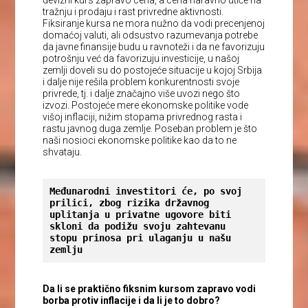
tražnju i prodaju i rast privredne aktivnosti.
Fiksiranje kursa ne mora nužno da vodi precenjenoj
domaćoj valuti, ali odsustvo razumevanja potrebe
da javne finansije budu u ravnoteži i da ne favorizuju
potrošnju već da favorizuju investicije, u našoj
zemlji doveli su do postojeće situacije u kojoj Srbija
i dalje nije rešila problem konkurentnosti svoje
privrede, tj. i dalje značajno više uvozi nego što
izvozi. Postojeće mere ekonomske politike vode
višoj inflaciji, nižim stopama privrednog rasta i
rastu javnog duga zemlje. Poseban problem je što
naši nosioci ekonomske politike kao da to ne
shvataju.
Međunarodni investitori će, po svoj 
prilici, zbog rizika državnog 
uplitanja u privatne ugovore biti 
skloni da podižu svoju zahtevanu 
stopu prinosa pri ulaganju u našu 
zemlju
Da li se praktično fiksnim kursom zapravo vodi
borba protiv inflacije i da li je to dobro?