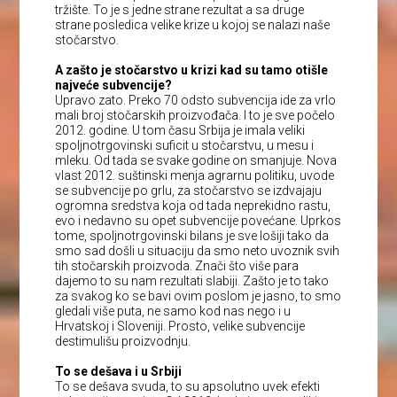
tržište. To je s jedne strane rezultat a sa druge
strane posledica velike krize u kojoj se nalazi naše
stočarstvo.
A zašto je stočarstvo u krizi kad su tamo otišle
najveće subvencije?
Upravo zato. Preko 70 odsto subvencija ide za vrlo
mali broj stočarskih proizvođača. I to je sve počelo
2012. godine. U tom času Srbija je imala veliki
spoljnotrgovinski suficit u stočarstvu, u mesu i
mleku. Od tada se svake godine on smanjuje. Nova
vlast 2012. suštinski menja agrarnu politiku, uvode
se subvencije po grlu, za stočarstvo se izdvajaju
ogromna sredstva koja od tada neprekidno rastu,
evo i nedavno su opet subvencije povećane. Uprkos
tome, spoljnotrgovinski bilans je sve lošiji tako da
smo sad došli u situaciju da smo neto uvoznik svih
tih stočarskih proizvoda. Znači što više para
dajemo to su nam rezultati slabiji. Zašto je to tako
za svakog ko se bavi ovim poslom je jasno, to smo
gledali više puta, ne samo kod nas nego i u
Hrvatskoj i Sloveniji. Prosto, velike subvencije
destimulišu proizvodnju.
To se dešava i u Srbiji
To se dešava svuda, to su apsolutno uvek efekti