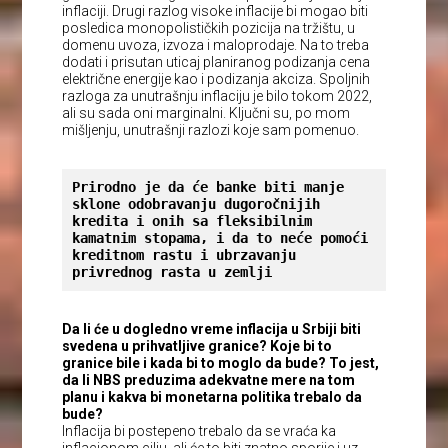
inflaciji. Drugi razlog visoke inflacije bi mogao biti
posledica monopolističkih pozicija na tržištu, u
domenu uvoza, izvoza i maloprodaje. Na to treba
dodati i prisutan uticaj planiranog podizanja cena
električne energije kao i podizanja akciza. Spoljnih
razloga za unutrašnju inflaciju je bilo tokom 2022,
ali su sada oni marginalni. Ključni su, po mom
mišljenju, unutrašnji razlozi koje sam pomenuo.
Prirodno je da će banke biti manje 
sklone odobravanju dugoročnijih 
kredita i onih sa fleksibilnim 
kamatnim stopama, i da to neće pomoći 
kreditnom rastu i ubrzavanju 
privrednog rasta u zemlji
Da li će u dogledno vreme inflacija u Srbiji biti
svedena u prihvatljive granice? Koje bi to
granice bile i kada bi to moglo da bude? To jest,
da li NBS preduzima adekvatne mere na tom
planu i kakva bi monetarna politika trebalo da
bude?
Inflacija bi postepeno trebalo da se vraća ka
inflacionom cilju, ali će to biti znatno sporije i uz