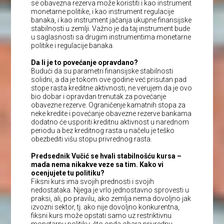
se obavezna rezerva može koristiti i kao instrument
monetarne politike, i kao instrument regulacije
banaka, i kao instrument jačanja ukupne finansijske
stabilnosti u zemlji. Važno je da taj instrument bude
u saglasnosti sa drugim instrumentima monetarne
politike i regulacije banaka.
Da li je to povećanje opravdano?
Budući da su parametri finansijske stabilnosti
solidni, a da je tokom ove godine već prisutan pad
stope rasta kreditne aktivnosti, ne verujem da je ovo
bio dobar i opravdan trenutak za povećanje
obavezne rezerve. Ograničenje kamatnih stopa za
neke kredite i povećanje obavezne rezerve bankama
dodatno će usporiti kreditnu aktivnost u narednom
periodu a bez kreditnog rasta u načelu je teško
obezbediti višu stopu privrednog rasta.
Predsednik Vučić se hvali stabilnošću kursa –
mada nema nikakve veze sa tim. Kako vi
ocenjujete tu politiku?
Fiksni kurs ima svojih prednosti i svojih
nedostataka. Njega je vrlo jednostavno sprovesti u
praksi, ali, po pravilu, ako zemlja nema dovoljno jak
izvozni sektor, tj. ako nije dovoljno konkurentna,
fiksni kurs može opstati samo uz restriktivnu
monetarnu politiku, što onda obara privrednu