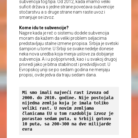
subvencija tog tipa. Od 2012, kada imamo veliki
suficit država s jedne strane povećava subvencije
stočarstvu a s druge strane nam raste uvoz i
smanjuje se izvoz.
Kome idu te subvencije?
Najpre kada je reč o sistemu dodele subvencija
moram da kažem da veliki problem seljacima
predstavljaju stalne izmene propisa. Srbija je svetski
šampion u tome. U Srbiji se svake nedelje donese
neka nova uredba koja menja uslove za dobijanje
subvencija. A i u poljoprivredi, kao i u svakoj drugoj
privredi jako je bitna stabilnost i predvidljivost. U
Evropskoj uniji se po sedam godina ne menjaju
propisi, ovde jedva da traju sedam dana.
Mi smo imali najveći rast izvoza od 
2000. do 2010. godine. Nije postojala 
nijedna zemlja koja je imala toliko 
veliki rast. U novim zemljama 
članicama EU u tom razdoblju izvoz je 
porastao sedam puta, u Srbiji gotovo 
10 puta, sa 200-300 na dve milijarde 
evra