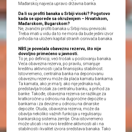
Mađarskoj najveća upravo državna banka.
Da li su profiti banaka u Srbiji visoki? Pogotovo
kada se uporede sa okruženjem – Hrvatskom,
Mađarskom, Bugarskom?
Ne, zvanični profiti banaka u Srbiji nisu previsoki.
Treba imati u vidu da to ne mora da bude jedini izvor
prihoda na uloženi kapital stranih osnivača banaka.
NBS je povećala obaveznu rezervu, što nije
dovoljno primećeno u javnosti.
To je, po definiciji, veći trošak u poslovanju banaka.
Veća obavezna rezerva, po pravilu, smanjuje
kreditnu aktivnosti i jača finansijsku stabilnost.
Istovremeno, centralna banka na deponovanu
obaveznu rezervu može da plaća kamatu bankama.
Ta kamata, ako je ima tj. ako nije jednaka nuli,
predstavlja trošak za centralnu banku, a prihod za
banke. Takođe, obavezna rezerva se razlikuje za
kratkoročne u odnosu na dugoročne depozite u
bankama i za devizne u odnosu na dinarske
depozite. Otuda, obavezna rezerva, može da
obavlja nekoliko važnih funkcija u regulisanju
bankarskog sistema zemlje. Ona istovremeno
može uticati i na nivo kreditne aktivnosti ali i na
stabilnosti i kvalitet izvora sredstava banaka. Tako