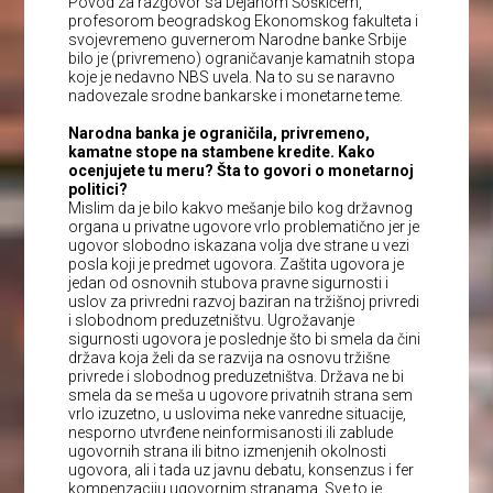
Povod za razgovor sa Dejanom Šoškićem,
profesorom beogradskog Ekonomskog fakulteta i
svojevremeno guvernerom Narodne banke Srbije
bilo je (privremeno) ograničavanje kamatnih stopa
koje je nedavno NBS uvela. Na to su se naravno
nadovezale srodne bankarske i monetarne teme.
Narodna banka je ograničila, privremeno,
kamatne stope na stambene kredite. Kako
ocenjujete tu meru? Šta to govori o monetarnoj
politici?
Mislim da je bilo kakvo mešanje bilo kog državnog
organa u privatne ugovore vrlo problematično jer je
ugovor slobodno iskazana volja dve strane u vezi
posla koji je predmet ugovora. Zaštita ugovora je
jedan od osnovnih stubova pravne sigurnosti i
uslov za privredni razvoj baziran na tržišnoj privredi
i slobodnom preduzetništvu. Ugrožavanje
sigurnosti ugovora je poslednje što bi smela da čini
država koja želi da se razvija na osnovu tržišne
privrede i slobodnog preduzetništva. Država ne bi
smela da se meša u ugovore privatnih strana sem
vrlo izuzetno, u uslovima neke vanredne situacije,
nesporno utvrđene neinformisanosti ili zablude
ugovornih strana ili bitno izmenjenih okolnosti
ugovora, ali i tada uz javnu debatu, konsenzus i fer
kompenzaciju ugovornim stranama. Sve to je