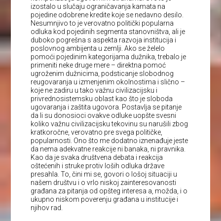
izostalo u slučaju ograničavanja kamata na
pojedine odobrene kredite koje se nedavno desilo.
Nesumnjivo to je verovatno politički popularna
odluka kod pojedinih segmenta stanovništva, ali je
duboko pogrešna s aspekta razvoja institucija i
poslovnog ambijenta u zemlji. Ako se želelo
pomoći pojedinim kategorijama dužnika, trebalo je
primeniti neke druge mere – direktna pomoć
ugroženim dužnicima, podsticanje slobodnog
reugovaranja u izmenjenim okolnostima i slično –
koje ne zadiru u tako važnu civilizacijsku i
privrednosistemsku oblast kao što je sloboda
ugovaranja i zaštita ugovora. Postavlja se pitanje
da li su donosioci ovakve odluke uopšte svesni
koliko važnu civilizacijsku tekovinu su narušili zbog
kratkoročne, verovatno pre svega političke,
popularnosti. Ono što me dodatno iznenađuje jeste
da nema adekvatne reakcije ni banaka, ni pravnika.
Kao da je svaka društvena debata i reakcija
oštećenih i struke protiv loših odluka države
presahla. To, čini mi se, govori o lošoj situaciji u
našem društvu i o vrlo niskoj zainteresovanosti
građana za pitanja od opšteg interesa a, možda, i o
ukupno niskom poverenju građana u institucije i
njihov rad.