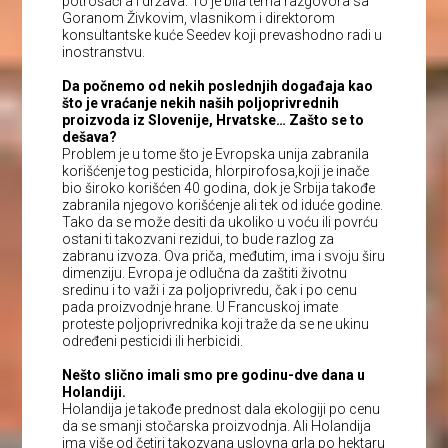
potrošači a i država. To je bila tema razgovora sa
Goranom Živkovim, vlasnikom i direktorom
konsultantske kuće Seedev koji prevashodno radi u
inostranstvu.
Da počnemo od nekih poslednjih događaja kao
što je vraćanje nekih naših poljoprivrednih
proizvoda iz Slovenije, Hrvatske… Zašto se to
dešava?
Problem je u tome što je Evropska unija zabranila
korišćenje tog pesticida, hlorpirofosa,koji je inače
bio široko korišćen 40 godina, dok je Srbija takođe
zabranila njegovo korišćenje ali tek od iduće godine.
Tako da se može desiti da ukoliko u voću ili povrću
ostani ti takozvani rezidui, to bude razlog za
zabranu izvoza. Ova priča, međutim, ima i svoju širu
dimenziju. Evropa je odlučna da zaštiti životnu
sredinu i to važi i za poljoprivredu, čak i po cenu
pada proizvodnje hrane. U Francuskoj imate
proteste poljoprivrednika koji traže da se ne ukinu
određeni pesticidi ili herbicidi.
Nešto slično imali smo pre godinu-dve dana u
Holandiji.
Holandija je takođe prednost dala ekologiji po cenu
da se smanji stočarska proizvodnja. Ali Holandija
ima više od četiri takozvana uslovna grla po hektaru