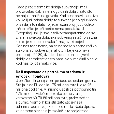
Kada je reč o tome ko dobija subvencije, mali
proizvođači čak ni ne mogu da ih dobiju zato što
nemaju umatičena goveda. Kad bi se pravila analiza
koliko ljudi zaista dobije te subvencije po grlu videlo
bi se da je to relativno jedan uzan broj ljudi. Koliko
tačno teško je reći pošto nema podataka. U
Evropskoj uniji je sve je toliko transparentno da se
zna ime svakog dobitnika subvencije i tačno se zna
koliko je ko dobio, svaka firma, svaki pojedinac.
Kod nas toga nema, pa se ne može ni tačno reći ko
su korisnici subvencija, ali otprilike je kao neka
proporcija 20:80, dvadeset odsto onih najvećih
dobije osamdeset odsto para. Ne bi me čudilo da je
kod nas to još i malo više.
Da li uspevamo da potrošimo sredstva iz
evropskih fondova?
U prošlom finansijskom periodu od sedam godina
Srbija je od EU dobila 175 miliona evra ili oko 25
miliona godišnje. Mi nismo uspeli da potrošimo tih
175 miliona, videćemo koliko ćemo vratiti,
verovatno 60-70-80 miliona evra, preko trećine
sigurno. Nismo ih koristili zato što je naša
administracija sve jako sporo radila. Naša Uprava
za agrarna plaćanja je razvlačila te projekte do