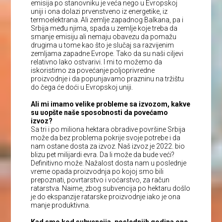
emisija po stanovniku je veća nego u Evropskoj
uniji i ona dolazi prvenstveno iz energetike, iz
termoelektrana. Ali zemlje zapadnog Balkana, pa i
Srbija među njima, spada u zemlje koje treba da
smanje emisiju ali nemaju obavezu da pomažu
drugima u tome kao što je slučaj sa razvijenim
zemljama zapadne Evrope. Tako da su naši ciljevi
relativno lako ostvarivi. I mi to možemo da
iskoristimo za povećanje poljoprivredne
proizvodnje i da popunjavamo prazninu na tržištu
do čega će doći u Evropskoj uniji.
Ali mi imamo velike probleme sa izvozom, kakve
su uopšte naše sposobnosti da povećamo
izvoz?
Sa tri i po miliona hektara obradive površine Srbija
može da bez problema pokrije svoje potrebe i da
nam ostane dosta za izvoz. Naš izvoz je 2022. bio
blizu pet milijardi evra. Da li može da bude veći?
Definitivno može. Nažalost dosta nam u poslednje
vreme opada proizvodnja po kojoj smo bili
prepoznati, povrtarstvo i voćarstvo, za račun
ratarstva. Naime, zbog subvencija po hektaru došlo
je do ekspanzije ratarske proizvodnje iako je ona
manje produktivna.
Kad smo kod subvencija, poslednjih godina one