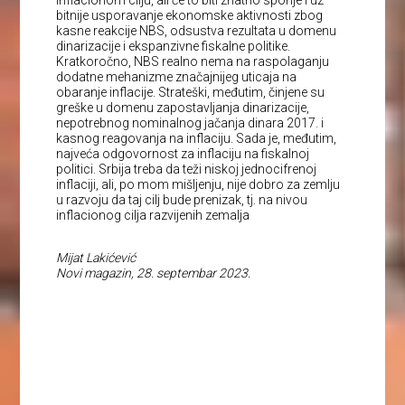
bitnije usporavanje ekonomske aktivnosti zbog
kasne reakcije NBS, odsustva rezultata u domenu
dinarizacije i ekspanzivne fiskalne politike.
Kratkoročno, NBS realno nema na raspolaganju
dodatne mehanizme značajnijeg uticaja na
obaranje inflacije. Strateški, međutim, činjene su
greške u domenu zapostavljanja dinarizacije,
nepotrebnog nominalnog jačanja dinara 2017. i
kasnog reagovanja na inflaciju. Sada je, međutim,
najveća odgovornost za inflaciju na fiskalnoj
politici. Srbija treba da teži niskoj jednocifrenoj
inflaciji, ali, po mom mišljenju, nije dobro za zemlju
u razvoju da taj cilj bude prenizak, tj. na nivou
inflacionog cilja razvijenih zemalja
Mijat Lakićević
Novi magazin, 28. septembar 2023.