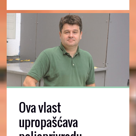
Ova vlast
upropašćava