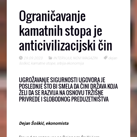
Ograničavanje
kamatnih stopa je
anticivilizacijski čin
29.09.2023
INTERVJUI
,
NOVI MAGAZIN
dejan
šoškić
,
kamatne stope
,
srbija ekonomija
UGROŽAVANJE SIGURNOSTI UGOVORA JE
POSLEDNJE ŠTO BI SMELA DA ČINI DRŽAVA KOJA
ŽELI DA SE RAZVIJA NA OSNOVU TRŽIŠNE
PRIVREDE I SLOBODNOG PREDUZETNIŠTVA
Dejan Šoškić, ekonomista