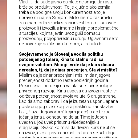
Vladi, tj. da bude jasno da plate ne smeju da rastu
brže od produktivnosti. To je ključno ako zemlja
treba da podigne svoju konkurentnost a to je
upravo slučaj sa Srbijom. Mi to nismo razumeli i
zato nam odlaze neki strani investitori koji su ovde
proizvodili i izvozili, a imamo i krajnje problematične
situacije u kojima jevtin uvoz guši domaću
proizvodnju, poljoprivrednu i drugu. Uglavnom se to
ne povezuje sa fiksnim kursom, a trebalo bi.
Svojevremeno je Slovenija vodila politiku
potcenjenog tolara, Kina to stalno radi sa
svojom valutom. Mnogi tvrde da je kurs dinara
nerealan, tj. da je dinar precenjen. Šta vi mislite?
Mislim da je dinar precenjen i mislim da njegova
precenjenost dodatno raste poslednjih godina.
Precenjena i potcenjena valuta su ključne poluge
privrednog razvoja. Kina uspeva da izvozi i raste jer
održava potcenjenost svoje valute. S druge strane,
kao da smo zaboravili da je izuzetan uspon Japana
posle drugog svetskog rata praktično zaustavljen
tzv. „Plaza dogovorom“ kojim je došlo do brzog
jačanja jena u odnosu na dolar. Time je Japan
uveden u još uvek prisutnu višedecenijsku
stagnaciju. Svako ko misli da devizni kurs ne utiče
na izvoz, uvoz i privredni rast, treba da se seti da je
devizni kurs zapravo cena, a cena naravno utiče na