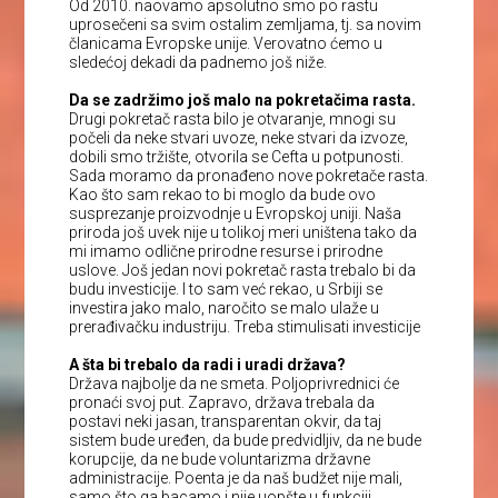
Od 2010. naovamo apsolutno smo po rastu
uprosečeni sa svim ostalim zemljama, tj. sa novim
članicama Evropske unije. Verovatno ćemo u
sledećoj dekadi da padnemo još niže.
Da se zadržimo još malo na pokretačima rasta.
Drugi pokretač rasta bilo je otvaranje, mnogi su
počeli da neke stvari uvoze, neke stvari da izvoze,
dobili smo tržište, otvorila se Cefta u potpunosti.
Sada moramo da pronađeno nove pokretače rasta.
Kao što sam rekao to bi moglo da bude ovo
susprezanje proizvodnje u Evropskoj uniji. Naša
priroda još uvek nije u tolikoj meri uništena tako da
mi imamo odlične prirodne resurse i prirodne
uslove. Još jedan novi pokretač rasta trebalo bi da
budu investicije. I to sam već rekao, u Srbiji se
investira jako malo, naročito se malo ulaže u
prerađivačku industriju. Treba stimulisati investicije
A šta bi trebalo da radi i uradi država?
Država najbolje da ne smeta. Poljoprivrednici će
pronaći svoj put. Zapravo, država trebala da
postavi neki jasan, transparentan okvir, da taj
sistem bude uređen, da bude predvidljiv, da ne bude
korupcije, da ne bude voluntarizma državne
administracije. Poenta je da naš budžet nije mali,
samo što ga bacamo i nije uopšte u funkciji