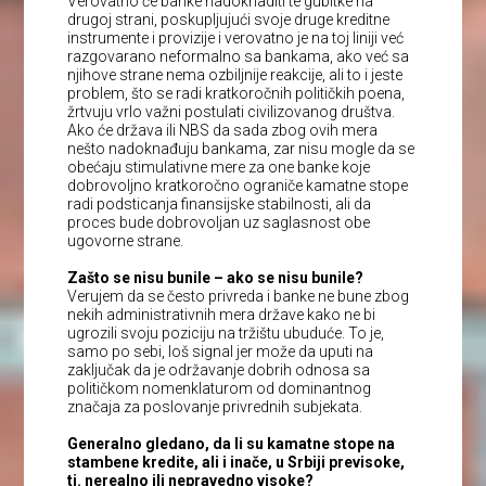
Verovatno će banke nadoknaditi te gubitke na
drugoj strani, poskupljujući svoje druge kreditne
instrumente i provizije i verovatno je na toj liniji već
razgovarano neformalno sa bankama, ako već sa
njihove strane nema ozbiljnije reakcije, ali to i jeste
problem, što se radi kratkoročnih političkih poena,
žrtvuju vrlo važni postulati civilizovanog društva.
Ako će država ili NBS da sada zbog ovih mera
nešto nadoknađuju bankama, zar nisu mogle da se
obećaju stimulativne mere za one banke koje
dobrovoljno kratkoročno ograniče kamatne stope
radi podsticanja finansijske stabilnosti, ali da
proces bude dobrovoljan uz saglasnost obe
ugovorne strane.
Zašto se nisu bunile – ako se nisu bunile?
Verujem da se često privreda i banke ne bune zbog
nekih administrativnih mera države kako ne bi
ugrozili svoju poziciju na tržištu ubuduće. To je,
samo po sebi, loš signal jer može da uputi na
zaključak da je održavanje dobrih odnosa sa
političkom nomenklaturom od dominantnog
značaja za poslovanje privrednih subjekata.
Generalno gledano, da li su kamatne stope na
stambene kredite, ali i inače, u Srbiji previsoke,
tj. nerealno ili nepravedno visoke?