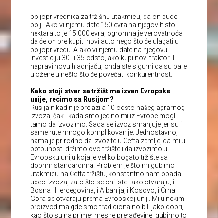
poljoprivrednika za tržišnu utakmicu, da on bude
bolji. Ako vi njemu date 150 evra na njegovih sto
hektara to je 15.000 evra, ogromna je verovatnoća
da će on pre kupiti novi auto nego što će ulagati u
poljoprivredu. A ako vi njemu date na njegovu
investiciju 30 ili 35 odsto, ako kupi novi traktor ili
napravi novu hladnjaču, onda ste sigurni da su pare
uložene u nešto što će povećati konkurentnost.
Kako stoji stvar sa tržištima izvan Evropske
unije, recimo sa Rusijom?
Rusija nikad nije prelazila 10 odsto našeg agrarnog
izvoza, čak i kada smo jedino mi iz Evrope mogli
tamo da izvozimo. Sada se izvoz smanjuje jer su i
same rute mnogo komplikovanije. Jednostavno,
nama je prirodno da izvozite u Cefta zemlje, da mi u
potpunosti držimo ovo tržište i da izvozimo u
Evropsku uniju koja je veliko bogato tržište sa
dobrim standardima. Problem je što mi gubimo
utakmicu na Cefta tržištu, konstantno nam opada
udeo izvoza, zato što se oni isto tako otvaraju, i
Bosna i Hercegovina, i Albanija, i Kosovo, i Crna
Gora se otvaraju prema Evropskoj uniji. Mi u nekim
proizvodima gde smo tradicionalno bili jako dobri,
kao što su na primer mesne prerađevine, gubimo to