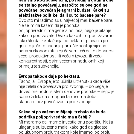
se stalno povećavaju, naročito su ove godine
povećane, povećan je agrarni budžet. Kakvi su
efekti takve politike, da li su to bačene pare?
Ovo što mi radimo su u najvećoj meri bačene pare.
Ne želim da kažem da je podrška
poljoprivrednicima generalno loša, nego je pitanje
kako ih podržavate. Ovako kako ih mi podržavamo,
tako što dajete plaćanja po hektaru i plaćanja po
grlu, to je čisto bacanje para. Ne postoji nijedan
agrarni ekonomista koji će vam reći da to doprinosi
većoj produktivnosti, ili većem izvozu, ili većoj
konkurentnosti, osim većem prihodu onih koji
primaju te subvencije.
Evropa takođe daje po hektaru.
Tačno, ali Evropa je to učinila u trenutku kada više
nije želela da povećava proizvodnju – do čega je
doveo prethodni sistem cenovne podrške – nego je
samo želela da omogući farmerima dobar
standard bez povećavanja proizvodnje.
Kakva bi po vašem mišljenju trebalo da bude
podrška poljoprivrednicima u Srbiji?
Mi moramo da imamo investicionu podršku. Naša
ulaganja su izuzetno mala, kako god da gledate –
po ukupnom broju traktora koje imamo, po broju