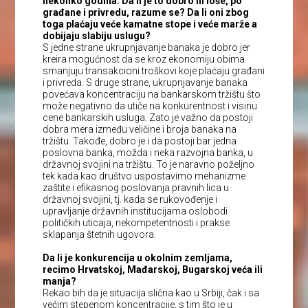
nekoliko godina. Da li je to dobro ili loše, po
građane i privredu, razume se? Da li oni zbog
toga plaćaju veće kamatne stope i veće marže a
dobijaju slabiju uslugu?
S jedne strane ukrupnjavanje banaka je dobro jer
kreira mogućnost da se kroz ekonomiju obima
smanjuju transakcioni troškovi koje plaćaju građani
i privreda. S druge strane, ukrupnjavanje banaka
povećava koncentraciju na bankarskom tržištu što
može negativno da utiče na konkurentnost i visinu
cene bankarskih usluga. Zato je važno da postoji
dobra mera između veličine i broja banaka na
tržištu. Takođe, dobro je i da postoji bar jedna
poslovna banka, možda i neka razvojna banka, u
državnoj svojini na tržištu. To je naravno poželjno
tek kada kao društvo uspostavimo mehanizme
zaštite i efikasnog poslovanja pravnih lica u
državnoj svojini, tj. kada se rukovođenje i
upravljanje državnih institucijama oslobodi
političkih uticaja, nekompetentnosti i prakse
sklapanja štetnih ugovora.
Da li je konkurencija u okolnim zemljama,
recimo Hrvatskoj, Mađarskoj, Bugarskoj veća ili
manja?
Rekao bih da je situacija slična kao u Srbiji, čak i sa
većim stepenom koncentracije, s tim što je u