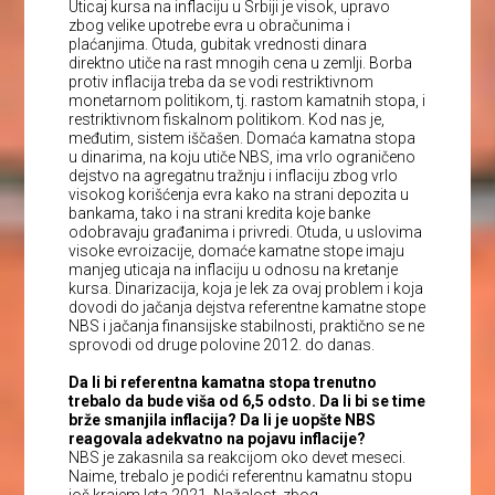
Uticaj kursa na inflaciju u Srbiji je visok, upravo
zbog velike upotrebe evra u obračunima i
plaćanjima. Otuda, gubitak vrednosti dinara
direktno utiče na rast mnogih cena u zemlji. Borba
protiv inflacija treba da se vodi restriktivnom
monetarnom politikom, tj. rastom kamatnih stopa, i
restriktivnom fiskalnom politikom. Kod nas je,
međutim, sistem iščašen. Domaća kamatna stopa
u dinarima, na koju utiče NBS, ima vrlo ograničeno
dejstvo na agregatnu tražnju i inflaciju zbog vrlo
visokog korišćenja evra kako na strani depozita u
bankama, tako i na strani kredita koje banke
odobravaju građanima i privredi. Otuda, u uslovima
visoke evroizacije, domaće kamatne stope imaju
manjeg uticaja na inflaciju u odnosu na kretanje
kursa. Dinarizacija, koja je lek za ovaj problem i koja
dovodi do jačanja dejstva referentne kamatne stope
NBS i jačanja finansijske stabilnosti, praktično se ne
sprovodi od druge polovine 2012. do danas.
Da li bi referentna kamatna stopa trenutno
trebalo da bude viša od 6,5 odsto. Da li bi se time
brže smanjila inflacija? Da li je uopšte NBS
reagovala adekvatno na pojavu inflacije?
NBS je zakasnila sa reakcijom oko devet meseci.
Naime, trebalo je podići referentnu kamatnu stopu
još krajem leta 2021. Nažalost, zbog