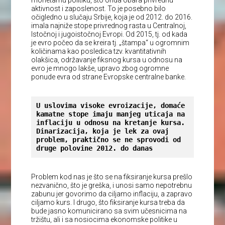
aktivnost i zaposlenost. To je posebno bilo
očigledno u slučaju Srbije, koja je od 2012. do 2016.
imala najniže stope privrednog rasta u Centralnoj,
Istočnoj i jugoistočnoj Evropi. Od 2015, tj. od kada
je evro počeo da se kreira tj. „štampa“ u ogromnim
količinama kao posledica tzv. kvantitativnih
olakšica, održavanje fiksnog kursa u odnosu na
evro je mnogo lakše, upravo zbog ogromne
ponude evra od strane Evropske centralne banke.
U uslovima visoke evroizacije, domaće 
kamatne stope imaju manjeg uticaja na 
inflaciju u odnosu na kretanje kursa. 
Dinarizacija, koja je lek za ovaj 
problem, praktično se ne sprovodi od 
druge polovine 2012. do danas
Problem kod nas je što se na fiksiranje kursa prešlo
nezvanično, što je greška, i unosi samo nepotrebnu
zabunu jer govorimo da ciljamo inflaciju, a zapravo
ciljamo kurs. I drugo, što fiksiranje kursa treba da
bude jasno komunicirano sa svim učesnicima na
tržištu, ali i sa nosiocima ekonomske politike u