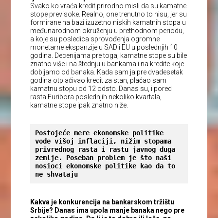
Svako ko vraća kredit prirodno misli da su kamatne
stope previsoke. Realno, one trenutno to nisu, jer su
formirane na bazi izuzetno niskih kamatnih stopa u
međunarodnom okruženju u prethodnom periodu,
a koje su posledica sprovođenja ogromne
monetarne ekspanzije u SAD i EU u poslednjih 10
godina. Decenijama pre toga, kamatne stope su bile
znatno više i na štednju u bankama i na kredite koje
dobijamo od banaka. Kada sam ja pre dvadesetak
godina otplaćivao kredit za stan, plaćao sam
kamatnu stopu od 12 odsto. Danas su, i pored
rasta Euribora poslednjih nekoliko kvartala,
kamatne stope ipak znatno niže.
Postojeće mere ekonomske politike 
vode višoj inflaciji, nižim stopama 
privrednog rasta i rastu javnog duga 
zemlje. Poseban problem je što naši 
nosioci ekonomske politike kao da to 
ne shvataju
Kakva je konkurencija na bankarskom tržištu
Srbije? Danas ima upola manje banaka nego pre