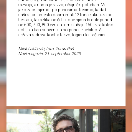
razvoja, a nama je razvoj očajnički potreban. Mi
jako zaostajemo i po prinosima. Recimo, kada bi
naši ratari umesto osam imali 12 tona kukuruza po
hektaru, ta razlika od četiri tone njima bi dole prihod
od 600, 700, 800 evra; u tom slučaju 150 evra koliko
dobijaju kao subvenciju potpuno je nebitno. Ali
država radi sve kontra takvoj logici i toj računici.
Mijat Lakićević; foto: Zoran Raš
Novi magazin, 21. septembar 2023.