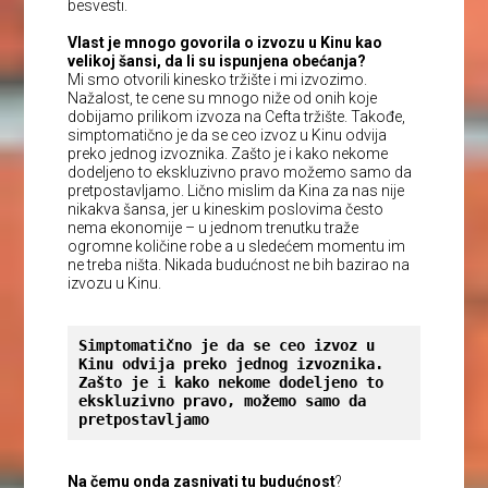
besvesti.
Vlast je mnogo govorila o izvozu u Kinu kao
velikoj šansi, da li su ispunjena obećanja?
Mi smo otvorili kinesko tržište i mi izvozimo.
Nažalost, te cene su mnogo niže od onih koje
dobijamo prilikom izvoza na Cefta tržište. Takođe,
simptomatično je da se ceo izvoz u Kinu odvija
preko jednog izvoznika. Zašto je i kako nekome
dodeljeno to ekskluzivno pravo možemo samo da
pretpostavljamo. Lično mislim da Kina za nas nije
nikakva šansa, jer u kineskim poslovima često
nema ekonomije – u jednom trenutku traže
ogromne količine robe a u sledećem momentu im
ne treba ništa. Nikada budućnost ne bih bazirao na
izvozu u Kinu.
Simptomatično je da se ceo izvoz u 
Kinu odvija preko jednog izvoznika. 
Zašto je i kako nekome dodeljeno to 
ekskluzivno pravo, možemo samo da 
pretpostavljamo
Na čemu onda zasnivati tu budućnost
?