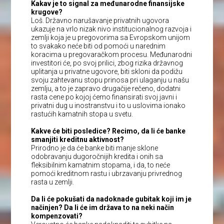
Kakav je to signal za međunarodne finansijske
krugove?
Loš. Državno narušavanje privatnih ugovora
ukazuje na vrlo nizak nivo institucionalnog razvoja i
zemlji koja je u pregovorima sa Evropskom unijom
to svakako neće biti od pomoći u narednim
koracima u pregovaračkom procesu. Međunarodni
investitori će, po svoj prilici, zbog rizika državnog
uplitanja u privatne ugovore, biti skloni da podižu
svoju zahtevanu stopu prinosa pri ulaganju u našu
zemlju, a to je zapravo drugačije rečeno, dodatni
rasta cene po kojoj ćemo finansirati svoj javni i
privatni dug u inostranstvu i to u uslovima ionako
rastućih kamatnih stopa u svetu.
Kakve će biti posledice? Recimo, da li će banke
smanjiti kreditnu aktivnost?
Prirodno je da će banke biti manje sklone
odobravanju dugoročnijih kredita i onih sa
fleksibilnim kamatnim stopama, i da, to neće
pomoći kreditnom rastu i ubrzavanju privrednog
rasta u zemlji.
Da li će pokušati da nadoknade gubitak koji im je
načinjen? Da li će im država to na neki način
kompenzovati?