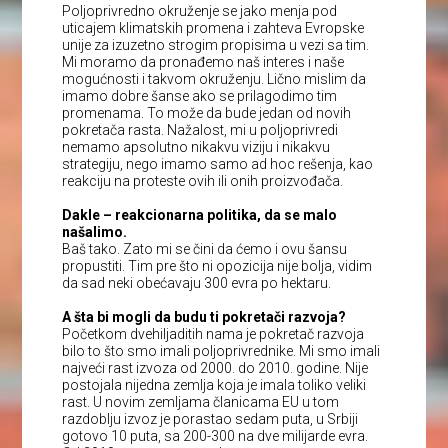
Poljoprivredno okruženje se jako menja pod
uticajem klimatskih promena i zahteva Evropske
unije za izuzetno strogim propisima u vezi sa tim.
Mi moramo da pronađemo naš interes i naše
mogućnosti i takvom okruženju. Lično mislim da
imamo dobre šanse ako se prilagodimo tim
promenama. To može da bude jedan od novih
pokretača rasta. Nažalost, mi u poljoprivredi
nemamo apsolutno nikakvu viziju i nikakvu
strategiju, nego imamo samo ad hoc rešenja, kao
reakciju na proteste ovih ili onih proizvođača.
Dakle – reakcionarna politika, da se malo
našalimo.
Baš tako. Zato mi se čini da ćemo i ovu šansu
propustiti. Tim pre što ni opozicija nije bolja, vidim
da sad neki obećavaju 300 evra po hektaru.
A šta bi mogli da budu ti pokretači razvoja?
Početkom dvehiljaditih nama je pokretač razvoja
bilo to što smo imali poljoprivrednike. Mi smo imali
najveći rast izvoza od 2000. do 2010. godine. Nije
postojala nijedna zemlja koja je imala toliko veliki
rast. U novim zemljama članicama EU u tom
razdoblju izvoz je porastao sedam puta, u Srbiji
gotovo 10 puta, sa 200-300 na dve milijarde evra.